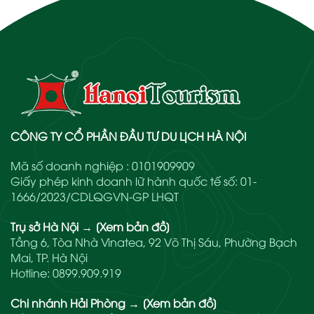
CÔNG TY CỔ PHẦN ĐẦU TƯ DU LỊCH HÀ NỘI
Mã số doanh nghiệp : 0101909909
Giấy phép kinh doanh lữ hành quốc tế số: 01-
1666/2023/CDLQGVN-GP LHQT
Trụ sở Hà Nội
→
[Xem bản đồ]
Tầng 6, Tòa Nhà Vinatea, 92 Võ Thị Sáu, Phường Bạch
Mai, TP. Hà Nội
Hotline:
0899.909.919
Chi nhánh Hải Phòng
→
[Xem bản đồ]