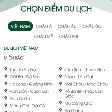
CHỌN ĐIỂM DU LỊCH
VIỆT NAM
CHÂU Á
CHÂU ÂU
CHÂU ÚC
CHÂU MỸ
CHÂU PHI
DU LỊCH VIỆT NAM
MIỀN BẮC
Thủ đô Hà Nội
Sầm Sơn - Thanh Hóa
Cát Bà - Đồ Sơn
Sapa - Lào Cai
Hạ Long - Quảng Ninh
Mai Châu - Mộc Châu
Vân Đồn - Quan Lạn
Hồ Ba Bể - Thác Bản
Giốc
Đảo Cô Tô
Mù Cang Chải
Móng Cái - Trà Cổ
Hà Giang