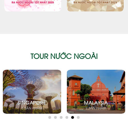
TOUR NƯỚC NGOÀI
A
LÀO
BALI
1 SẢN PHẨM
1 SẢN PHẨM