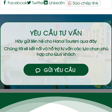
Facebook
Twitter
LinkedIn
Sao chép link
YÊU CẦU TƯ VẤN
Hãy gửi liên hệ cho
Hanoi Tourism
qua đây
Chúng tôi sẽ kết nối và hỗ trợ tư vấn các lựa chọn phù
hợp cho Quý khách
GỬI YÊU CẦU