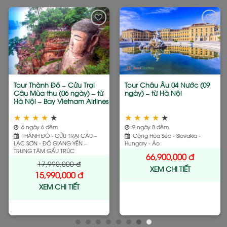
Add
Add
to
to
wishlist
wishlist
Tour Châu Âu 04 Nước (09
Tour Hàn Quốc Mùa Hoa
ngày) – từ Hà Nội
Anh Đào (5 ngày) – từ Hà
Nội – Bay Jeju Air
★
★
★
★
★
★
★
★
★
★
9 ngày 8 đêm
5 ngày 4 đêm
Cộng Hòa Séc - Slovakia -
SEOUL – YEOUIDO PARK –
Hungary - Áo
EVERLAND – ĐẢO NAMI
66,900,000
đ
15,990,000
đ
XEM CHI TIẾT
XEM CHI TIẾT