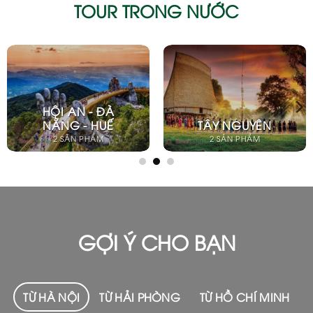
TOUR TRONG NƯỚC
YÊN
TP. HỒ CHÍ MINH
BUÔN MÊ T
M
1 SẢN PHẨM
1 SẢN PHẨ
GỢI Ý CHO BẠN
TỪ HÀ NỘI
TỪ HẢI PHÒNG
TỪ HỒ CHÍ MINH