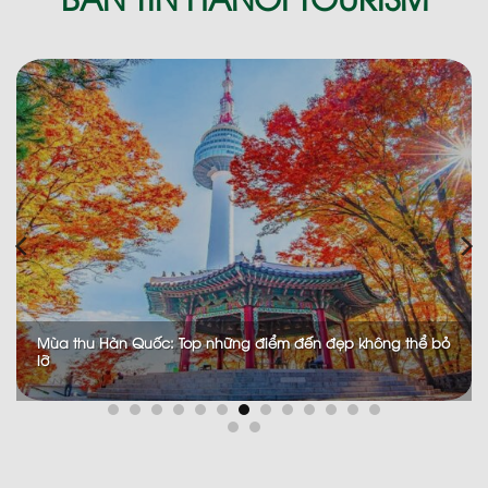
Thượng Hải Về Đêm: Hành Trình Khám Phá “Kinh Đô Ánh
Sáng” Sầm Uất Bậc Nhất