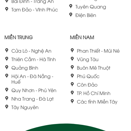
Bái Đính - Tràng An
Tuyên Quang
Tam Đảo - Vĩnh Phúc
Điện Biên
MIỀN TRUNG
MIỀN NAM
Cửa Lò - Nghệ An
Phan Thiết - Mũi Né
Thiên Cầm - Hà Tĩnh
Vũng Tàu
Quảng Bình
Buôn Mê Thuột
Hội An - Đà Nẵng -
Phú Quốc
Huế
Côn Đảo
Quy Nhơn - Phú Yên
TP. Hồ Chí Minh
Nha Trang - Đà Lạt
Các tỉnh Miền Tây
Tây Nguyên