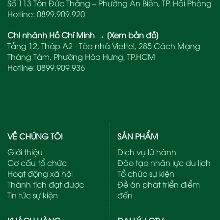
Số 113 Tôn Đức Thắng – Phường An Biên, TP. Hải Phòng
Hotline:
0899.909.920
Chi nhánh Hồ Chí Minh
→
[Xem bản đồ]
Tầng 12, Tháp A2 - Tòa nhà Viettel, 285 Cách Mạng
Tháng Tám, Phường Hòa Hưng, TP.HCM
Hotline:
0899.909.936
VỀ CHÚNG TÔI
SẢN PHẨM
Giới thiệu
Dịch vụ lữ hành
Cơ cấu tổ chức
Đào tạo nhân lực du lịch
Hoạt động xã hội
Tổ chức sự kiện
Thành tích đạt được
Đề án phát triển điểm
Tin tức sự kiện
đến