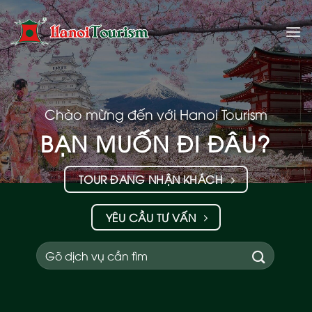
Bỏ
qua
nội
dung
Chào mừng đến với Hanoi Tourism
BẠN MUỐN ĐI ĐÂU?
TOUR ĐANG NHẬN KHÁCH
YÊU CẦU TƯ VẤN
Tìm
kiếm: