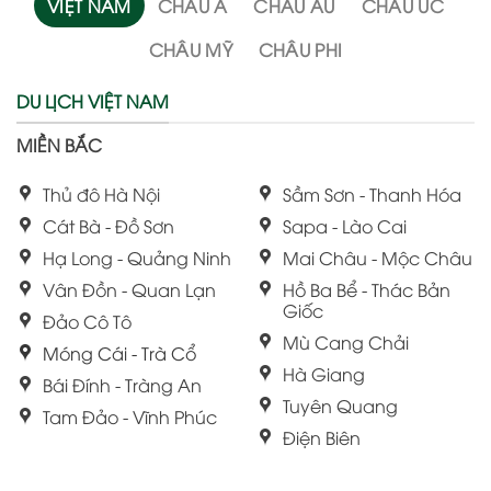
VIỆT NAM
CHÂU Á
CHÂU ÂU
CHÂU ÚC
CHÂU MỸ
CHÂU PHI
DU LỊCH VIỆT NAM
MIỀN BẮC
Thủ đô Hà Nội
Sầm Sơn - Thanh Hóa
Cát Bà - Đồ Sơn
Sapa - Lào Cai
Hạ Long - Quảng Ninh
Mai Châu - Mộc Châu
Vân Đồn - Quan Lạn
Hồ Ba Bể - Thác Bản
Giốc
Đảo Cô Tô
Mù Cang Chải
Móng Cái - Trà Cổ
Hà Giang
Bái Đính - Tràng An
Tuyên Quang
Tam Đảo - Vĩnh Phúc
Điện Biên