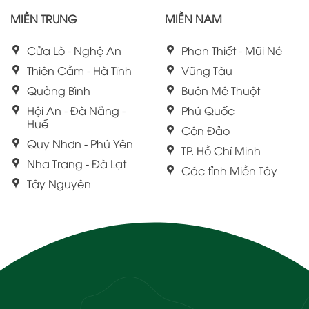
MIỀN TRUNG
MIỀN NAM
Cửa Lò - Nghệ An
Phan Thiết - Mũi Né
Thiên Cầm - Hà Tĩnh
Vũng Tàu
Quảng Bình
Buôn Mê Thuột
Hội An - Đà Nẵng -
Phú Quốc
Huế
Côn Đảo
Quy Nhơn - Phú Yên
TP. Hồ Chí Minh
Nha Trang - Đà Lạt
Các tỉnh Miền Tây
Tây Nguyên