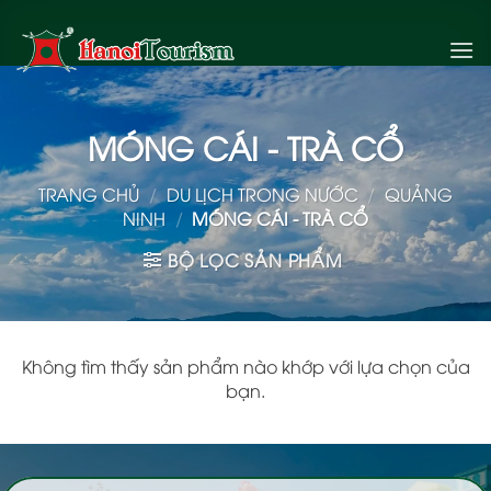
Bỏ
qua
nội
dung
MÓNG CÁI - TRÀ CỔ
TRANG CHỦ
/
DU LỊCH TRONG NƯỚC
/
QUẢNG
NINH
/
MÓNG CÁI - TRÀ CỔ
BỘ LỌC SẢN PHẨM
Không tìm thấy sản phẩm nào khớp với lựa chọn của
bạn.