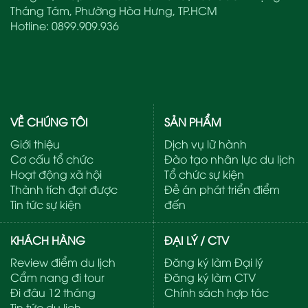
Tháng Tám, Phường Hòa Hưng, TP.HCM
Hotline:
0899.909.936
VỀ CHÚNG TÔI
SẢN PHẨM
Giới thiệu
Dịch vụ lữ hành
Cơ cấu tổ chức
Đào tạo nhân lực du lịch
Hoạt động xã hội
Tổ chức sự kiện
Thành tích đạt được
Đề án phát triển điểm
Tin tức sự kiện
đến
KHÁCH HÀNG
ĐẠI LÝ / CTV
Review điểm du lịch
Đăng ký làm Đại lý
Cẩm nang đi tour
Đăng ký làm CTV
Đi đâu 12 tháng
Chính sách hợp tác
Tin tức du lịch