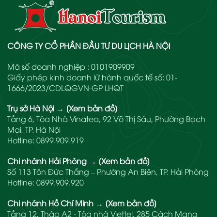
CÔNG TY CỔ PHẦN ĐẦU TƯ DU LỊCH HÀ NỘI
Mã số doanh nghiệp : 0101909909
Giấy phép kinh doanh lữ hành quốc tế số: 01-
1666/2023/CDLQGVN-GP LHQT
Trụ sở Hà Nội
→
[Xem bản đồ]
Tầng 6, Tòa Nhà Vinatea, 92 Võ Thị Sáu, Phường Bạch
Mai, TP. Hà Nội
Hotline:
0899.909.919
Chi nhánh Hải Phòng
→
[Xem bản đồ]
Số 113 Tôn Đức Thắng – Phường An Biên, TP. Hải Phòng
Hotline:
0899.909.920
Chi nhánh Hồ Chí Minh
→
[Xem bản đồ]
Tầng 12, Tháp A2 - Tòa nhà Viettel, 285 Cách Mạng