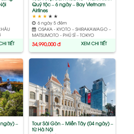
Nội
Quý tộc – 6 ngày – Bay Vietnam
Airlines
★
★
★
★
★
6 ngày 5 đêm
CHÂU
OSAKA - KYOTO – SHIRAKAWAGO –
Ơ
MATSUMOTO - PHÚ SĨ – TOKYO
HI TIẾT
XEM CHI TIẾT
34,990,000
đ
Add
Add
to
to
wishlist
wishlist
 ngày) –
Tour Sài Gòn – Miền Tây (04 ngày) –
từ Hà Nội