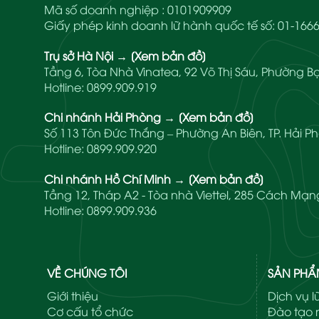
Mã số doanh nghiệp : 0101909909
Giấy phép kinh doanh lữ hành quốc tế số: 01-1
Trụ sở Hà Nội
→
[Xem bản đồ]
Tầng 6, Tòa Nhà Vinatea, 92 Võ Thị Sáu, Phường Bạ
Hotline:
0899.909.919
Chi nhánh Hải Phòng
→
[Xem bản đồ]
Số 113 Tôn Đức Thắng – Phường An Biên, TP. Hải P
Hotline:
0899.909.920
Chi nhánh Hồ Chí Minh
→
[Xem bản đồ]
Tầng 12, Tháp A2 - Tòa nhà Viettel, 285 Cách M
Hotline:
0899.909.936
VỀ CHÚNG TÔI
SẢN PH
Giới thiệu
Dịch vụ 
Cơ cấu tổ chức
Đào tạo n