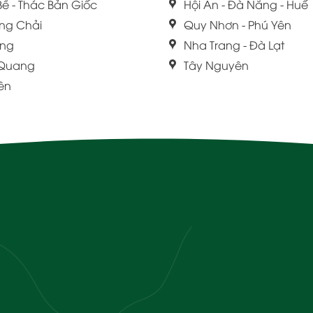
Bể - Thác Bản Giốc
Hội An - Đà Nẵng - Huế
ng Chải
Quy Nhơn - Phú Yên
ang
Nha Trang - Đà Lạt
 Quang
Tây Nguyên
iên