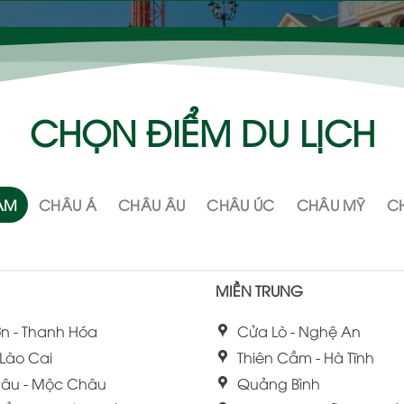
CHỌN ĐIỂM DU LỊCH
NAM
CHÂU Á
CHÂU ÂU
CHÂU ÚC
CHÂU MỸ
CH
MIỀN TRUNG
n - Thanh Hóa
Cửa Lò - Nghệ An
 Lào Cai
Thiên Cầm - Hà Tĩnh
âu - Mộc Châu
Quảng Bình