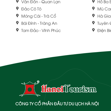
Vân Đồn - Quan Lạn
Hồ Ba 
Đảo Cô Tô
Mù Ca
Móng Cái - Trà Cổ
Hà Gi
Bái Đính - Tràng An
Tuyên
Tam Đảo - Vĩnh Phúc
Điện B
CÔNG TY CỔ PHẦN ĐẦU TƯ DU LỊCH HÀ NỘI