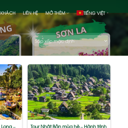
 KHÁCH
LIÊN HỆ
MỞ THÊM
TIẾNG VIỆT
▼
Add
Add
to
to
wishlist
wishlist
 Long –
Tour Nhật Bản mùa hè – Hành trình