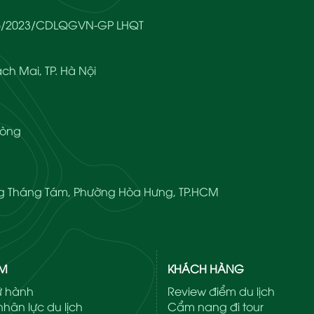
666/2023/CDLQGVN-GP LHQT
ch Mai, TP. Hà Nội
hòng
ạng Tháng Tám, Phường Hòa Hưng, TP.HCM
ẨM
KHÁCH HÀNG
lữ hành
Review điểm du lịch
hân lực du lịch
Cẩm nang đi tour