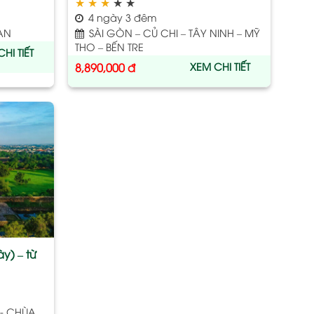
★
★
★
★
★
4 ngày 3 đêm
AN
SÀI GÒN – CỦ CHI – TÂY NINH – MỸ
THO – BẾN TRE
HI TIẾT
XEM CHI TIẾT
8,890,000
đ
Add
to
wishlist
y) – từ
 - CHÙA