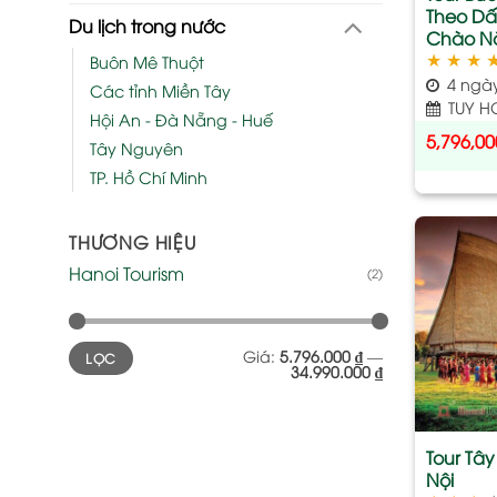
Theo Dấ
Du lịch trong nước
Chào Nă
★
★
★
Buôn Mê Thuột
4 ngà
Các tỉnh Miền Tây
TUY H
Hội An - Đà Nẵng - Huế
5,796,00
Tây Nguyên
TP. Hồ Chí Minh
THƯƠNG HIỆU
Hanoi Tourism
(2)
Giá
Giá
Giá:
5.796.000 ₫
—
LỌC
tối
tối
34.990.000 ₫
thiểu
đa
Tour Tâ
Nội