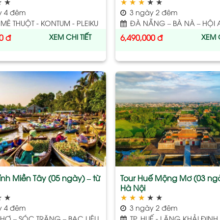
★
★
★
★
★
★
★
y 4 đêm
3 ngày 2 đêm
MÊ THUỘT - KONTUM - PLEIKU
ĐÀ NẴNG – BÀ NÀ – HỘI 
XEM CHI TIẾT
XEM C
0
đ
6,490,000
đ
Add
to
wishlist
tỉnh Miền Tây (05 ngày) – từ
Tour Huế Mộng Mơ (03 ngà
Hà Nội
★
★
★
★
★
★
★
y 4 đêm
3 ngày 2 đêm
HƠ – SÓC TRĂNG – BẠC LIÊU
TP. HUẾ - LĂNG KHẢI ĐỊNH