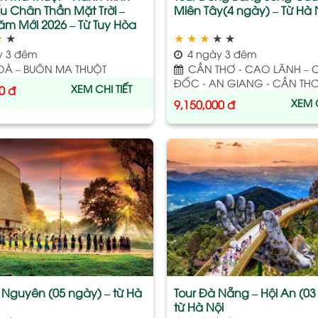
u Chân Thần Mặt Trời –
Miên Tây(4 ngày) – Từ Hà 
m Mới 2026 – Từ Tuy Hòa
★
★
★
★
★
★
★
y 3 đêm
4 ngày 3 đêm
OÀ – BUÔN MA THUỘT
CẦN THƠ - CAO LÃNH – 
ĐỐC - AN GIANG - CẦN TH
XEM CHI TIẾT
0
đ
XEM C
9,150,000
đ
Add
to
wishlist
y Nguyên (05 ngày) – từ Hà
Tour Đà Nẵng – Hội An (03
từ Hà Nội