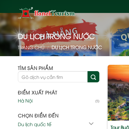
Bỏ
qua
nội
dung
DU LỊCH TRONG NƯỚC
TRANG CHỦ
/
DU LỊCH TRONG NƯỚC
TÌM SẢN PHẨM
Tìm
kiếm:
ĐIỂM XUẤT PHÁT
Hà Nội
(5)
CHỌN ĐIỂM ĐẾN
Du lịch quốc tế
Tour Bu