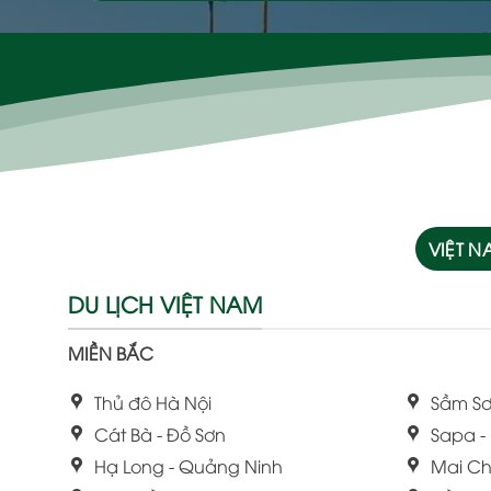
VIỆT 
DU LỊCH VIỆT NAM
MIỀN BẮC
Thủ đô Hà Nội
Sầm Sơ
Cát Bà - Đồ Sơn
Sapa -
Hạ Long - Quảng Ninh
Mai Ch