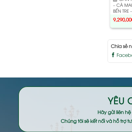
– CÀ MAU
BẾN TRE 
9,290,00
Chia sẻ n
Faceb
YÊU 
Hãy gửi liên h
Chúng tôi sẽ kết nối và hỗ trợ