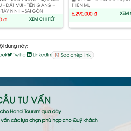
 – ĐẤT MŨI – TIỀN GIANG –
THIÊN MỤ
– TÂY NINH – SÀI GÒN
XEM C
6,290,000
đ
XEM CHI TIẾT
0
đ
ội dung này:
ook
Twitter
LinkedIn
Sao chép link
CẦU TƯ VẤN
ệ cho
Hanoi Tourism
qua đây
 tư vấn các lựa chọn phù hợp cho Quý khách