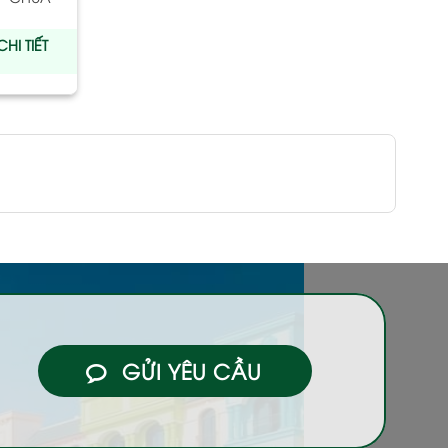
HI TIẾT
GỬI YÊU CẦU