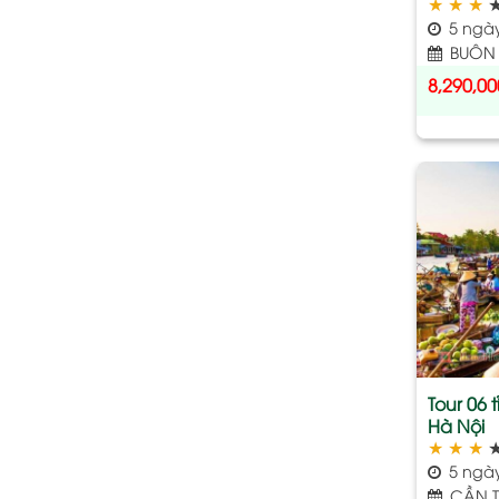
★
★
★
5 ngà
BUÔN 
8,290,00
Tour 06 
Hà Nội
★
★
★
5 ngà
CẦN T