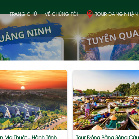
TRANG CHỦ
VỀ CHÚNG TÔI
TOUR ĐANG NHẬN
Add
to
wishlist
ôn Ma Thuột – Hành Trình
Tour Đồng Bằng Sông Cửu