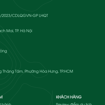
666/2023/CDLQGVN-GP LHQT
ch Mai, TP. Hà Nội
hòng
ạng Tháng Tám, Phường Hòa Hưng, TP.HCM
ẨM
KHÁCH HÀNG
lữ hành
Review điểm du lịch