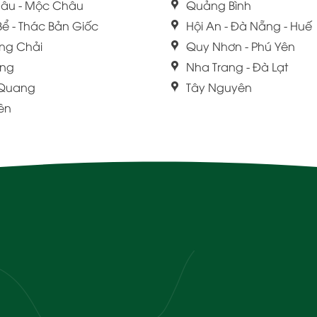
âu - Mộc Châu
Quảng Bình
Bể - Thác Bản Giốc
Hội An - Đà Nẵng - Huế
ng Chải
Quy Nhơn - Phú Yên
ang
Nha Trang - Đà Lạt
 Quang
Tây Nguyên
iên