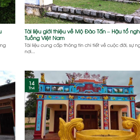
u
Tài liệu giới thiệu về Mộ Đào Tấn – Hậu tổ ng
Tuồng Việt Nam
ông
Tài liệu cung cấp thông tin chi tiết về cuộc đời, sự 
nơi...
14
Th4