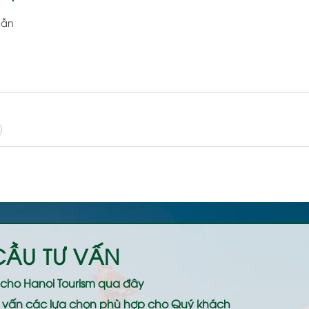
dẫn
CẦU TƯ VẤN
ệ cho
Hanoi Tourism
qua đây
 tư vấn các lựa chọn phù hợp cho Quý khách