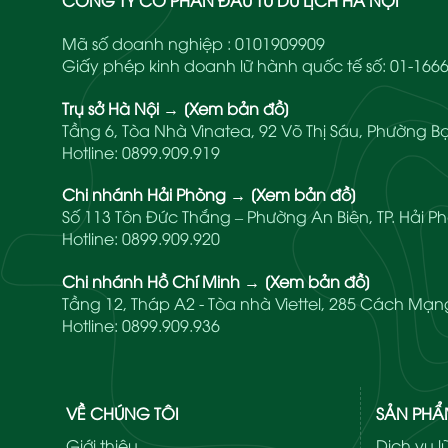
CÔNG TY CỔ PHẦN ĐẦU TƯ DU LỊCH HÀ NỘI
Mã số doanh nghiệp : 0101909909
Giấy phép kinh doanh lữ hành quốc tế số: 01-1
Trụ sở Hà Nội
→
[Xem bản đồ]
Tầng 6, Tòa Nhà Vinatea, 92 Võ Thị Sáu, Phường Bạ
Hotline:
0899.909.919
Chi nhánh Hải Phòng
→
[Xem bản đồ]
Số 113 Tôn Đức Thắng – Phường An Biên, TP. Hải P
Hotline:
0899.909.920
Chi nhánh Hồ Chí Minh
→
[Xem bản đồ]
Tầng 12, Tháp A2 - Tòa nhà Viettel, 285 Cách M
Hotline:
0899.909.936
VỀ CHÚNG TÔI
SẢN PH
Giới thiệu
Dịch vụ 