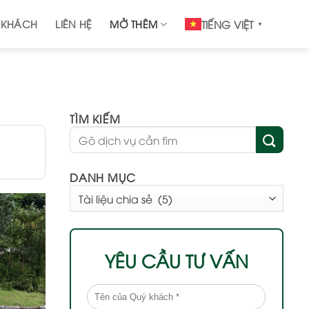
 KHÁCH
LIÊN HỆ
MỞ THÊM
TIẾNG VIỆT
▼
TÌM KIẾM
DANH MỤC
DANH
MỤC
YÊU CẦU TƯ VẤN