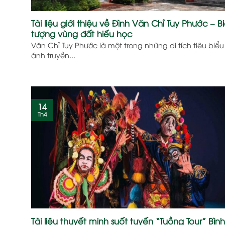
Tài liệu giới thiệu về Đình Văn Chỉ Tuy Phước – B
tượng vùng đất hiếu học
Văn Chỉ Tuy Phước là một trong những di tích tiêu biể
ánh truyền...
14
Th4
Tài liệu thuyết minh suốt tuyến “Tuồng Tour” Bìn