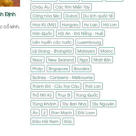
Châu Âu
Các tỉnh Miền Tây
nh Định
Cộng hòa Séc
Dubai
Du lịch quốc tế
Hoa Kỳ (Mỹ)
Hungary
Hy Lạp
Hà Lan
c cổ kính,
Hàn Quốc
Hội An - Đà Nẵng - Huế
Liên tuyến các nước
Luxembourg
Lệ Giang - Shangrila
Malaysia
Maroc
Nauy
New Zealand
Nga
Nhật Bản
Pháp
Singapore
Slovakia
Sydney - Canberra - Melbourne
Thành Đô - Cửu Trại Câu
Thái Lan
Thổ Nhĩ Kỳ
Thụy Sĩ
Trung Quốc
Trùng Khánh
Tây Ban Nha
Tây Nguyên
Áo
ý
Đan Mạch
Đài Loan
Đảo Hải Nam
Đức