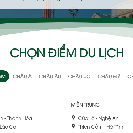
CHỌN ĐIỂM DU LỊCH
NAM
CHÂU Á
CHÂU ÂU
CHÂU ÚC
CHÂU MỸ
CH
MIỀN TRUNG
n - Thanh Hóa
Cửa Lò - Nghệ An
 Lào Cai
Thiên Cầm - Hà Tĩnh