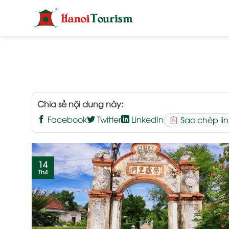
Bỏ
qua
nội
dung
Chia sẻ nội dung này:
Facebook
Twitter
LinkedIn
Sao chép lin
14
Th4