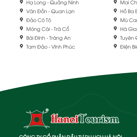
Hạ Long - Quảng Ninh
Mai Ch
Vân Đồn - Quan Lạn
Hồ Ba 
Đảo Cô Tô
Mù Ca
Móng Cái - Trà Cổ
Hà Gi
Bái Đính - Tràng An
Tuyên
Tam Đảo - Vĩnh Phúc
Điện B