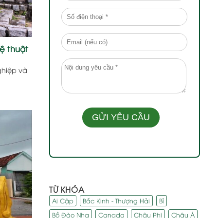
hệ thuật
nghiệp và
TỪ KHÓA
Ai Cập
Bắc Kinh - Thượng Hải
Bỉ
Bồ Đào Nha
Canada
Châu Phi
Châu Á