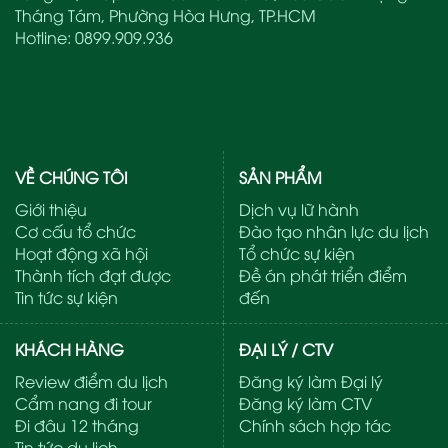
Tháng Tám, Phường Hòa Hưng, TP.HCM
Hotline:
0899.909.936
VỀ CHÚNG TÔI
SẢN PHẨM
Giới thiệu
Dịch vụ lữ hành
Cơ cấu tổ chức
Đào tạo nhân lực du lịch
Hoạt động xã hội
Tổ chức sự kiện
Thành tích đạt được
Đề án phát triển điểm
Tin tức sự kiện
đến
KHÁCH HÀNG
ĐẠI LÝ / CTV
Review điểm du lịch
Đăng ký làm Đại lý
Cẩm nang đi tour
Đăng ký làm CTV
Đi đâu 12 tháng
Chính sách hợp tác
Tin tức du lịch