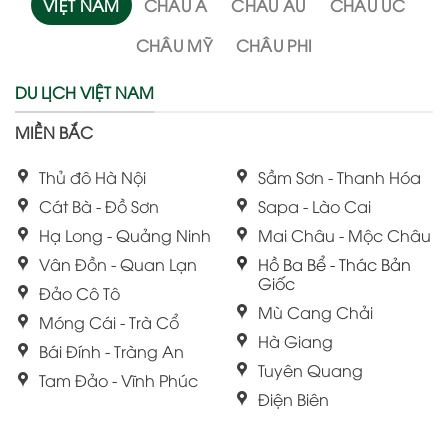
VIỆT NAM
CHÂU Á
CHÂU ÂU
CHÂU ÚC
CHÂU MỸ
CHÂU PHI
DU LỊCH VIỆT NAM
MIỀN BẮC
Thủ đô Hà Nội
Sầm Sơn - Thanh Hóa
Cát Bà - Đồ Sơn
Sapa - Lào Cai
Hạ Long - Quảng Ninh
Mai Châu - Mộc Châu
Vân Đồn - Quan Lạn
Hồ Ba Bể - Thác Bản
Giốc
Đảo Cô Tô
Mù Cang Chải
Móng Cái - Trà Cổ
Hà Giang
Bái Đính - Tràng An
Tuyên Quang
Tam Đảo - Vĩnh Phúc
Điện Biên