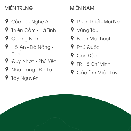
MIỀN TRUNG
MIỀN NAM
Cửa Lò - Nghệ An
Phan Thiết - Mũi Né
Thiên Cầm - Hà Tĩnh
Vũng Tàu
Quảng Bình
Buôn Mê Thuột
Hội An - Đà Nẵng -
Phú Quốc
Huế
Côn Đảo
Quy Nhơn - Phú Yên
TP. Hồ Chí Minh
Nha Trang - Đà Lạt
Các tỉnh Miền Tây
Tây Nguyên