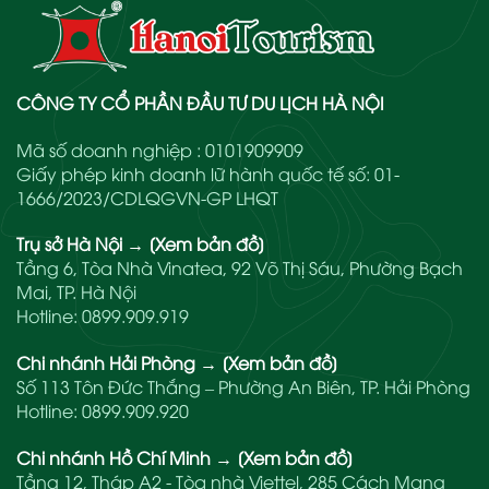
CÔNG TY CỔ PHẦN ĐẦU TƯ DU LỊCH HÀ NỘI
Mã số doanh nghiệp : 0101909909
Giấy phép kinh doanh lữ hành quốc tế số: 01-
1666/2023/CDLQGVN-GP LHQT
Trụ sở Hà Nội
→
[Xem bản đồ]
Tầng 6, Tòa Nhà Vinatea, 92 Võ Thị Sáu, Phường Bạch
Mai, TP. Hà Nội
Hotline:
0899.909.919
Chi nhánh Hải Phòng
→
[Xem bản đồ]
Số 113 Tôn Đức Thắng – Phường An Biên, TP. Hải Phòng
Hotline:
0899.909.920
Chi nhánh Hồ Chí Minh
→
[Xem bản đồ]
Tầng 12, Tháp A2 - Tòa nhà Viettel, 285 Cách Mạng