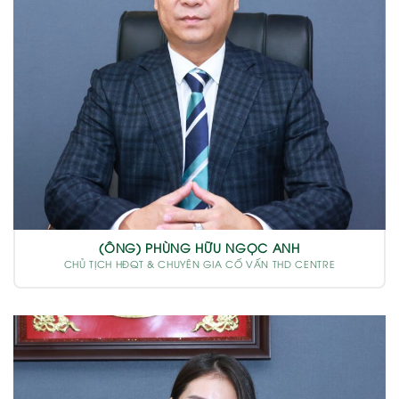
(ÔNG) PHÙNG HỮU NGỌC ANH
CHỦ TỊCH HĐQT & CHUYÊN GIA CỐ VẤN THD CENTRE