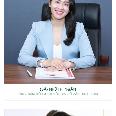
(BÀ) NHỮ THỊ NGẦN
TỔNG GIÁM ĐỐC & CHUYÊN GIA CỐ VẤN THD CENTRE