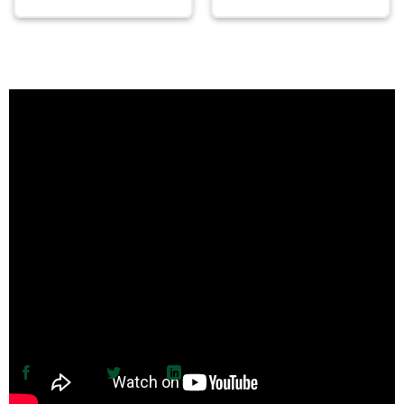
Chia sẻ nội dung này:
Facebook
Twitter
LinkedIn
Sao chép link