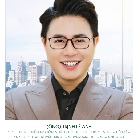
(ÔNG) TRỊNH LÊ ANH
GĐ TT PHÁT TRIỂN NGUỒN NHÂN LỰC DU LỊCH THD CENTRE – TIẾN SĨ –
MC – BTV ĐÀI TRUYỀN HÌNH – CHUYÊN GIA DU LỊCH VÀ SỰ KIỆN