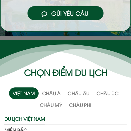
GỬI YÊU CẦU
CHỌN ĐIỂM DU LỊCH
VIỆT NAM
CHÂU Á
CHÂU ÂU
CHÂU ÚC
CHÂU MỸ
CHÂU PHI
DU LỊCH VIỆT NAM
MIỀN BẮC