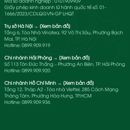
Mã số doanh nghiệp : 0101909909
Giấy phép kinh doanh lữ hành quốc tế số: 01-
1666/2023/CDLQGVN-GP LHQT
Trụ sở Hà Nội
→
[Xem bản đồ]
Tầng 6, Tòa Nhà Vinatea, 92 Võ Thị Sáu, Phường Bạch
Mai, TP. Hà Nội
Hotline:
0899.909.919
Chi nhánh Hải Phòng
→
[Xem bản đồ]
Số 113 Tôn Đức Thắng – Phường An Biên, TP. Hải Phòng
Hotline:
0899.909.920
Chi nhánh Hồ Chí Minh
→
[Xem bản đồ]
Tầng 12, Tháp A2 - Tòa nhà Viettel, 285 Cách Mạng
Tháng Tám, Phường Hòa Hưng, TP.HCM
Hotline:
0899.909.936