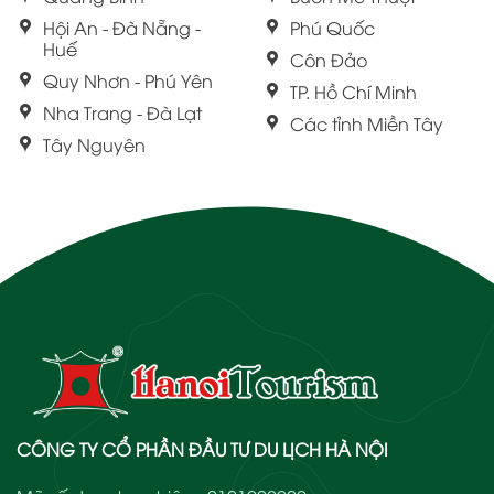
Hội An - Đà Nẵng -
Phú Quốc
Huế
Côn Đảo
Quy Nhơn - Phú Yên
TP. Hồ Chí Minh
Nha Trang - Đà Lạt
Các tỉnh Miền Tây
Tây Nguyên
CÔNG TY CỔ PHẦN ĐẦU TƯ DU LỊCH HÀ NỘI