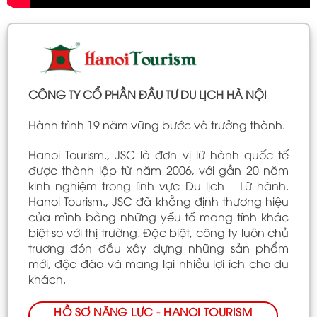
CÔNG TY CỔ PHẦN ĐẦU TƯ DU LỊCH HÀ NỘI
Hành trình 19 năm vững bước và trưởng thành.
Hanoi Tourism., JSC là đơn vị lữ hành quốc tế
được thành lập từ năm 2006, với gần 20 năm
kinh nghiệm trong lĩnh vực Du lịch – Lữ hành.
Hanoi Tourism., JSC đã khẳng định thương hiệu
của mình bằng những yếu tố mang tính khác
biệt so với thị trường. Đặc biệt, công ty luôn chủ
trương đón đầu xây dựng những sản phẩm
mới, độc đáo và mang lại nhiều lợi ích cho du
khách.
HỒ SƠ NĂNG LỰC - HANOI TOURISM