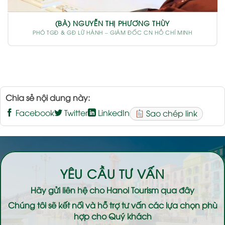
(BÀ) NGUYỄN THỊ PHƯƠNG THÙY
PHÓ TGĐ & GĐ LỮ HÀNH – GIÁM ĐỐC CN HỒ CHÍ MINH
Chia sẻ nội dung này:
Facebook
Twitter
LinkedIn
Sao chép link
YÊU CẦU TƯ VẤN
Hãy gửi liên hệ cho
Hanoi Tourism
qua đây
Chúng tôi sẽ kết nối và hỗ trợ tư vấn các lựa chọn phù
hợp cho Quý khách