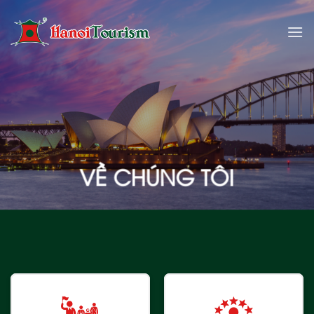
Bỏ
qua
nội
dung
VỀ CHÚNG TÔI