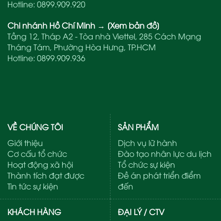
Hotline:
0899.909.920
Chi nhánh Hồ Chí Minh
→
[Xem bản đồ]
Tầng 12, Tháp A2 - Tòa nhà Viettel, 285 Cách Mạng
Tháng Tám, Phường Hòa Hưng, TP.HCM
Hotline:
0899.909.936
VỀ CHÚNG TÔI
SẢN PHẨM
Giới thiệu
Dịch vụ lữ hành
Cơ cấu tổ chức
Đào tạo nhân lực du lịch
Hoạt động xã hội
Tổ chức sự kiện
Thành tích đạt được
Đề án phát triển điểm
Tin tức sự kiện
đến
KHÁCH HÀNG
ĐẠI LÝ / CTV