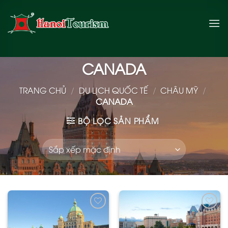
Bỏ
qua
nội
dung
CANADA
TRANG CHỦ
/
DU LỊCH QUỐC TẾ
/
CHÂU MỸ
/
CANADA
BỘ LỌC SẢN PHẨM
Add
Add
to
to