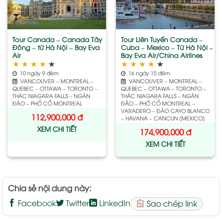
wishlist
wishlist
Tour Canada – Canada Tây
Tour Liên Tuyến Canada –
Đông – từ Hà Nội – Bay Eva
Cuba – Mexico – Từ Hà Nội –
Air
Bay Eva Air/China Airlines
★
★
★
★
★
★
★
★
★
★
10 ngày 9 đêm
16 ngày 15 đêm
VANCOUVER – MONTREAL –
VANCOUVER – MONTREAL –
QUEBEC – OTTAWA – TORONTO –
QUEBEC – OTTAWA – TORONTO –
THÁC NIAGARA FALLS – NGÀN
THÁC NIAGARA FALLS – NGÀN
ĐẢO – PHỐ CỔ MONTREAL
ĐẢO – PHỐ CỔ MONTREAL –
VARADERO – ĐẢO CAYO BLANCO
112,900,000
đ
– HAVANA – CANCUN (MEXICO)
XEM CHI TIẾT
174,900,000
đ
XEM CHI TIẾT
Chia sẻ nội dung này:
Facebook
Twitter
LinkedIn
Sao chép link