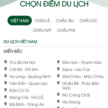
CHỌN ĐIỂM DU LỊCH
VIỆT NAM
CHÂU Á
CHÂU ÂU
CHÂU ÚC
CHÂU MỸ
CHÂU PHI
DU LỊCH VIỆT NAM
MIỀN BẮC
Thủ đô Hà Nội
Sầm Sơn - Thanh Hóa
Cát Bà - Đồ Sơn
Sapa - Lào Cai
Hạ Long - Quảng Ninh
Mai Châu - Mộc Châu
Vân Đồn - Quan Lạn
Hồ Ba Bể - Thác Bản
Giốc
Đảo Cô Tô
Mù Cang Chải
Móng Cái - Trà Cổ
Hà Giang
Bái Đính - Tràng An