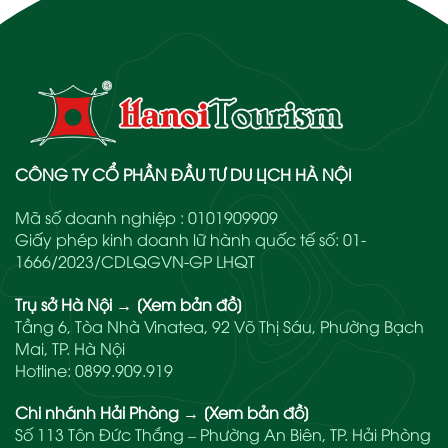
CÔNG TY CỔ PHẦN ĐẦU TƯ DU LỊCH HÀ NỘI
Mã số doanh nghiệp : 0101909909
Giấy phép kinh doanh lữ hành quốc tế số: 01-
1666/2023/CDLQGVN-GP LHQT
Trụ sở Hà Nội
→
[Xem bản đồ]
Tầng 6, Tòa Nhà Vinatea, 92 Võ Thị Sáu, Phường Bạch
Mai, TP. Hà Nội
Hotline:
0899.909.919
Chi nhánh Hải Phòng
→
[Xem bản đồ]
Số 113 Tôn Đức Thắng – Phường An Biên, TP. Hải Phòng