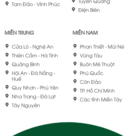
Tuyên Quang
Tam Đảo - Vĩnh Phúc
Điện Biên
MIỀN TRUNG
MIỀN NAM
Cửa Lò - Nghệ An
Phan Thiết - Mũi Né
Thiên Cầm - Hà Tĩnh
Vũng Tàu
Quảng Bình
Buôn Mê Thuột
Hội An - Đà Nẵng -
Phú Quốc
Huế
Côn Đảo
Quy Nhơn - Phú Yên
TP. Hồ Chí Minh
Nha Trang - Đà Lạt
Các tỉnh Miền Tây
Tây Nguyên