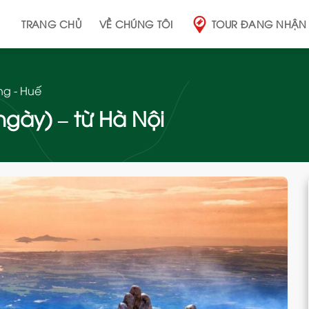
TRANG CHỦ
VỀ CHÚNG TÔI
TOUR ĐANG NHẬN
ng - Huế
ngày) – từ Hà Nội
Add
to
wishlist