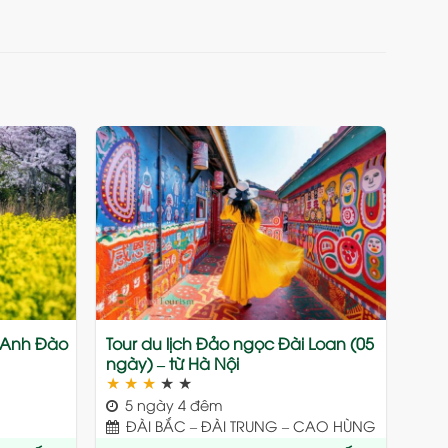
Add
Add
to
to
wishlist
wishlist
a Anh Đào
Tour du lịch Đảo ngọc Đài Loan (05
ngày) – từ Hà Nội
★
★
★
★
★
5 ngày 4 đêm
ĐÀI BẮC – ĐÀI TRUNG – CAO HÙNG