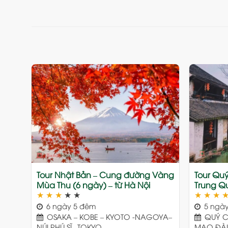
Add
to
wishlist
Tour Nhật Bản – Cung đường Vàng
Tour Qu
Mùa Thu (6 ngày) – từ Hà Nội
Trung Qu
★
★
★
★
★
★
★
★
6 ngày 5 đêm
5 ngày
OSAKA – KOBE – KYOTO -NAGOYA–
QUÝ CH
NÚI PHÚ SĨ– TOKYO
MAO ĐÀI