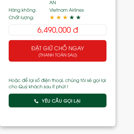
AN
Hàng không:
Vietnam Airlines
★
★
★
★
★
Chất lượng:
6,490,000
đ
ĐẶT GIỮ CHỖ NGAY
(THANH TOÁN SAU)
Hoặc để lại số điện thoại, chúng tôi sẽ gọi lại
cho Quý khách sau ít phút !
YÊU CẦU GỌI LẠI