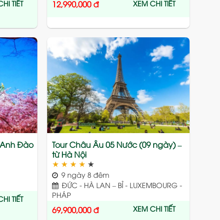
HI TIẾT
XEM CHI TIẾT
12,990,000
đ
Add
Add
to
to
wishlist
wishlist
a Anh Đào
Tour Châu Âu 05 Nước (09 ngày) –
từ Hà Nội
★
★
★
★
★
9 ngày 8 đêm
ĐỨC - HÀ LAN – BỈ - LUXEMBOURG -
PHÁP
HI TIẾT
XEM CHI TIẾT
69,900,000
đ