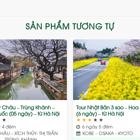
SẢN PHẨM TƯƠNG TỰ
Add
to
wishlist
ý Châu – Trùng Khánh –
Tour Nhật Bản 3 sao – Ho
ốc (05 ngày) – từ Hà Nội
(6 ngày) – từ Hà Nội
★
★
★
★
★
★
★
 4 đêm
6 ngày 5 đêm
ÂU – XÍCH THỦY- THỊ TRẤN
KOBE – OSAKA - KYOTO
 – TRÙNG KHÁNH