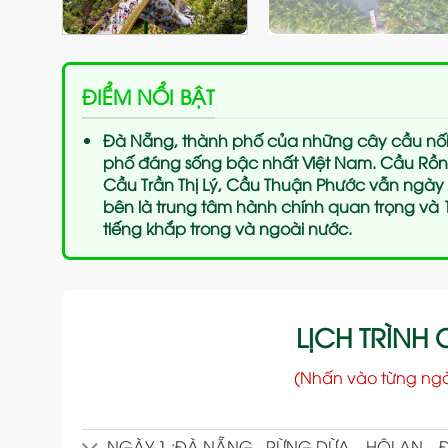
ĐIỂM NỔI BẬT
Đà Nẵng, thành phố của những cây cầu nối
phố đáng sống bậc nhất Việt Nam. Cầu Rồ
Cầu Trần Thị Lý, Cầu Thuận Phước vẫn ngày
bên là trung tâm hành chính quan trọng và 1 
tiếng khắp trong và ngoài nước.
LỊCH TRÌNH C
(Nhấn vào từng ng
NGÀY 1 :ĐÀ NẴNG - RỪNG DỪA – HỘI AN – 