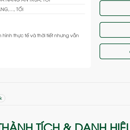
NG,…, TỐI
 hình thực tế và thời tiết nhưng vẫn
k
THÀNH TÍCH & DANH HIỆ