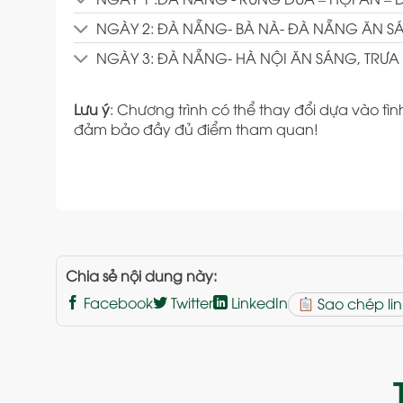
NGÀY 2: ĐÀ NẴNG- BÀ NÀ- ĐÀ NẴNG ĂN SÁ
NGÀY 3: ĐÀ NẴNG- HÀ NỘI ĂN SÁNG, TRƯA
Lưu ý
: Chương trình có thể thay đổi dựa vào tình
đảm bảo đầy đủ điểm tham quan!
Chia sẻ nội dung này:
Facebook
Twitter
LinkedIn
Sao chép lin