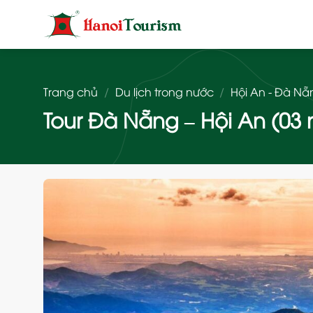
Bỏ
qua
nội
dung
Trang chủ
/
Du lịch trong nước
/
Hội An - Đà Nẵ
Tour Đà Nẵng – Hội An (03 