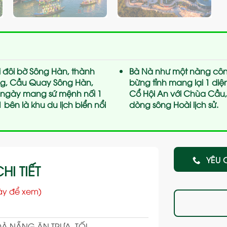
 đôi bờ Sông Hàn, thành
Bà Nà như một nàng côn
ng, Cầu Quay Sông Hàn,
bừng tỉnh mang lại 1 di
 ngày mang sứ mệnh nối 1
Cổ Hội An với Chùa Cầu
bên là khu du lịch biển nổi
dòng sông Hoài lịch sử.
YÊU 
HI TIẾT
ày để xem)
ĐÀ NẴNG ĂN TRƯA, TỐI