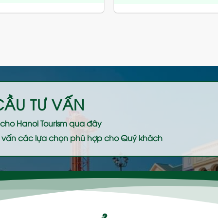
CẦU TƯ VẤN
ệ cho
Hanoi Tourism
qua đây
 tư vấn các lựa chọn phù hợp cho Quý khách