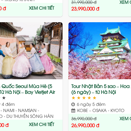
31,990,000
đ
XEM C
XEM CHI TIẾT
0
đ
23,990,000
đ
Add
to
wishlist
n Quốc Seoul Mùa Hè (5
Tour Nhật Bản 5 sao – Ho
ừ Hà Nội – Bay Vietjet Air
(6 ngày) – từ Hà Nội
★
★
★
★
★
★
★
 4 đêm
6 ngày 5 đêm
- NAMI - NAMSAN -
KOBE – OSAKA - KYOTO
D - DU THUYỀN SÔNG HÀN
36,990,000
đ
XEM C
XEM CHI TIẾT
00
đ
26,990,000
đ