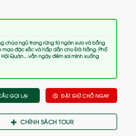
g chúa ngủ trong rừng từ ngàn xưa và bỗng
ện mạo đặc sắc và hấp dẫn cho Đà Nẵng. Phố
, Hội Quán…vẫn ngày đêm soi mình xuống
CẦU GỌI LẠI
ĐẶT GIỮ CHỖ NGAY
CHÍNH SÁCH TOUR