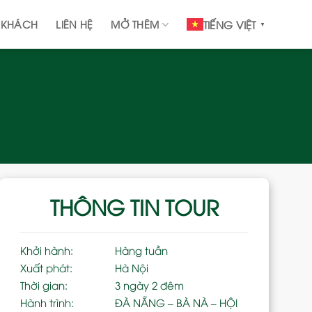
 KHÁCH
LIÊN HỆ
MỞ THÊM
TIẾNG VIỆT
▼
THÔNG TIN TOUR
Khởi hành:
Hàng tuần
Xuất phát:
Hà Nội
Thời gian:
3 ngày 2 đêm
Hành trình:
ĐÀ NẴNG – BÀ NÀ – HỘI