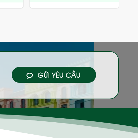
GỬI YÊU CẦU