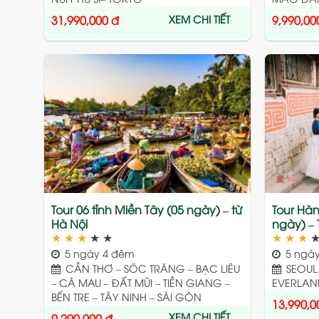
XEM CHI TIẾT
31,990,000
đ
9,990,00
Add
to
wishlist
Tour 06 tỉnh Miền Tây (05 ngày) – từ
Tour Hà
Hà Nội
ngày) – T
★
★
★
★
★
★
★
★
5 ngày 4 đêm
5 ngày
CẦN THƠ – SÓC TRĂNG – BẠC LIÊU
SEOUL 
– CÀ MAU – ĐẤT MŨI – TIỀN GIANG –
EVERLAN
BẾN TRE – TÂY NINH – SÀI GÒN
13,990,0
XEM CHI TIẾT
9,290,000
đ