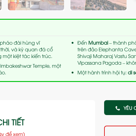
 pháo đài hùng vĩ
Đến
Mumbai
– thành ph
thời, và kỳ quan đá cổ
trên đảo Elephanta Caves
 một kiệt tác kiến trúc.
Shivaji Maharaj Vastu San
Vipassana Pagoda – không
 Trimbakeshwar Temple, một
áo.
Một hành trình hội tụ:
di 
YÊU 
HI TIẾT
ày để xem)