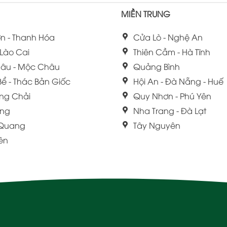
MIỀN TRUNG
n - Thanh Hóa
Cửa Lò - Nghệ An
 Lào Cai
Thiên Cầm - Hà Tĩnh
âu - Mộc Châu
Quảng Bình
Bể - Thác Bản Giốc
Hội An - Đà Nẵng - Huế
ng Chải
Quy Nhơn - Phú Yên
ang
Nha Trang - Đà Lạt
 Quang
Tây Nguyên
iên