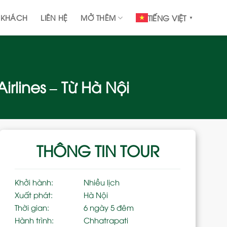
 KHÁCH
LIÊN HỆ
MỞ THÊM
TIẾNG VIỆT
▼
irlines – Từ Hà Nội
THÔNG TIN TOUR
Khởi hành:
Nhiều lịch
Xuất phát:
Hà Nội
Thời gian:
6 ngày 5 đêm
Hành trình:
Chhatrapati