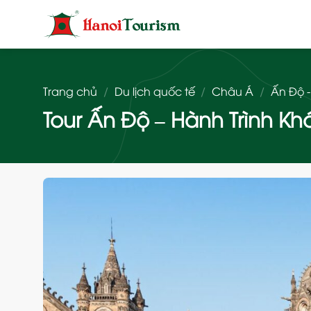
Bỏ
qua
nội
dung
Trang chủ
/
Du lịch quốc tế
/
Châu Á
/
Ấn Độ -
Tour Ấn Độ – Hành Trình Khá