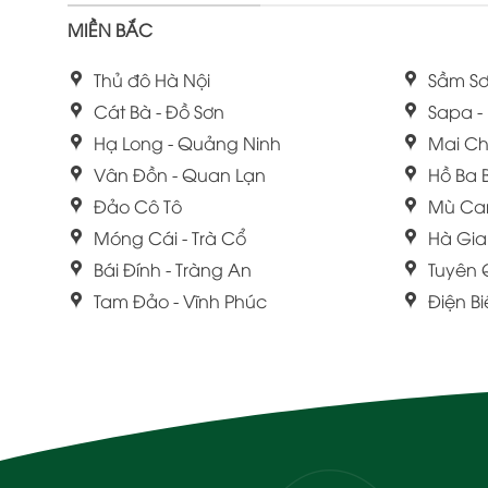
MIỀN BẮC
Thủ đô Hà Nội
Sầm Sơ
Cát Bà - Đồ Sơn
Sapa -
Hạ Long - Quảng Ninh
Mai Ch
Vân Đồn - Quan Lạn
Hồ Ba 
Đảo Cô Tô
Mù Ca
Móng Cái - Trà Cổ
Hà Gi
Bái Đính - Tràng An
Tuyên
Tam Đảo - Vĩnh Phúc
Điện B