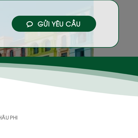
GỬI YÊU CẦU
ÂU PHI