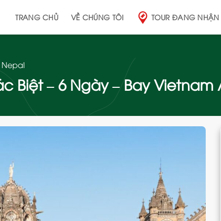
TRANG CHỦ
VỀ CHÚNG TÔI
TOUR ĐANG NHẬN
 Nepal
c Biệt – 6 Ngày – Bay Vietnam A
Add
to
wishlist