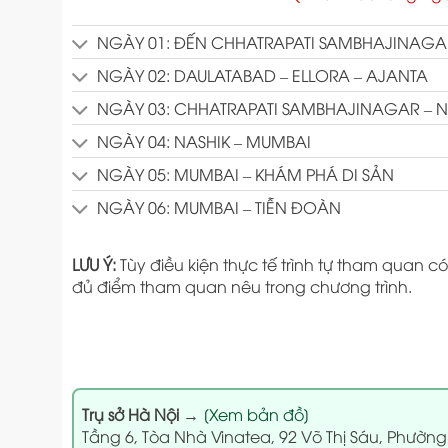
NGÀY 01: ĐẾN CHHATRAPATI SAMBHAJINAGA
NGÀY 02: DAULATABAD – ELLORA – AJANTA
NGÀY 03: CHHATRAPATI SAMBHAJINAGAR – N
NGÀY 04: NASHIK – MUMBAI
NGÀY 05: MUMBAI – KHÁM PHÁ DI SẢN
NGÀY 06: MUMBAI – TIỄN ĐOÀN
LƯU Ý:
Tùy điều kiện thực tế trình tự tham quan
đủ điểm tham quan nêu trong chương trình.
Trụ sở Hà Nội
→
[Xem bản đồ]
Tầng 6, Tòa Nhà Vinatea, 92 Võ Thị Sáu, Phường