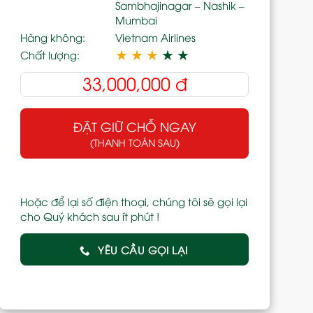
Sambhajinagar – Nashik –
Mumbai
Hàng không:
Vietnam Airlines
★
★
★
★
★
Chất lượng:
33,000,000
đ
ĐẶT GIỮ CHỖ NGAY
(THANH TOÁN SAU)
Hoặc để lại số điện thoại, chúng tôi sẽ gọi lại
cho Quý khách sau ít phút !
YÊU CẦU GỌI LẠI