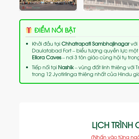
ĐIỂM NỔI BẬT
Khởi đầu tại
Chhatrapati Sambhajinagar
với
Daulatabad Fort – biểu tượng quyền lực một 
Ellora Caves
– nơi 3 tôn giáo cùng hội tụ trong
Tiếp nối tại
Nashik
– vùng đất linh thiêng với
trong 12 Jyotirlinga thiêng nhất của Hindu gi
LỊCH TRÌNH C
(Nhấn vào từng ng