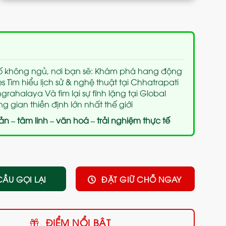
ố không ngủ, nơi bạn sẽ: Khám phá hang động
 Tìm hiểu lịch sử & nghệ thuật tại Chhatrapati
grahalaya Và tìm lại sự tĩnh lặng tại Global
 gian thiền định lớn nhất thế giới
sản – tâm linh – văn hoá – trải nghiệm thực tế
CẦU GỌI LẠI
ĐẶT GIỮ CHỖ NGAY
ĐIỂM NỔI BẬT