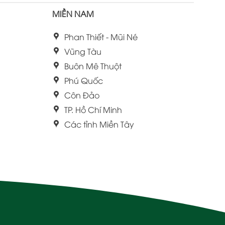
MIỀN NAM
Phan Thiết - Mũi Né
Vũng Tàu
Buôn Mê Thuột
Phú Quốc
Côn Đảo
TP. Hồ Chí Minh
Các tỉnh Miền Tây