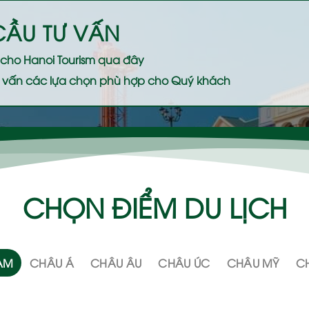
CẦU TƯ VẤN
ệ cho
Hanoi Tourism
qua đây
 tư vấn các lựa chọn phù hợp cho Quý khách
CHỌN ĐIỂM DU LỊCH
NAM
CHÂU Á
CHÂU ÂU
CHÂU ÚC
CHÂU MỸ
CH