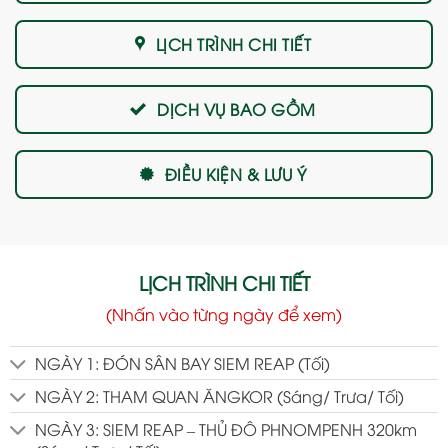
LỊCH TRÌNH CHI TIẾT
DỊCH VỤ BAO GỒM
ĐIỀU KIỆN & LƯU Ý
LỊCH TRÌNH CHI TIẾT
(Nhấn vào từng ngày để xem)
NGÀY 1: ĐÓN SÂN BAY SIEM REAP (Tối)
NGÀY 2: THAM QUAN ĂNGKOR (Sáng/ Trưa/ Tối)
NGÀY 3: SIEM REAP – THỦ ĐÔ PHNOMPENH 320km