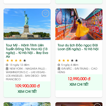
Add
Add
to
to
wishlist
wishlist
Tour Mỹ – Hành Trình Liên
Tour du lịch Đảo ngọc Đài
Tuyến Đông Tây Hoa Kỳ (13
Loan (05 ngày) – từ Hà Nội
ngày) – từ Hà Nội – Bay Eva
Air
★
★
★
★
★
★
★
★
★
★
13 ngày 12 đêm
5 ngày 4 đêm
NEW YORK – NIAGARA FALLS –
ĐÀI BẮC – ĐÀI TRUNG – CAO
WASHINGTON D.C – LAS VEGAS -
HÙNG
LOS ANGELES – SAN DIEGO - SAN
12,990,000
đ
FRANCISCO
XEM CHI TIẾT
109,900,000
đ
XEM CHI TIẾT