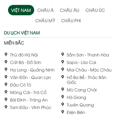
VIỆT NAM
CHÂU Á
CHÂU ÂU
CHÂU ÚC
CHÂU MỸ
CHÂU PHI
DU LỊCH VIỆT NAM
MIỀN BẮC
Thủ đô Hà Nội
Sầm Sơn - Thanh Hóa
Cát Bà - Đồ Sơn
Sapa - Lào Cai
Hạ Long - Quảng Ninh
Mai Châu - Mộc Châu
Vân Đồn - Quan Lạn
Hồ Ba Bể - Thác Bản
Giốc
Đảo Cô Tô
Mù Cang Chải
Móng Cái - Trà Cổ
Hà Giang
Bái Đính - Tràng An
Tuyên Quang
Tam Đảo - Vĩnh Phúc
Điện Biên