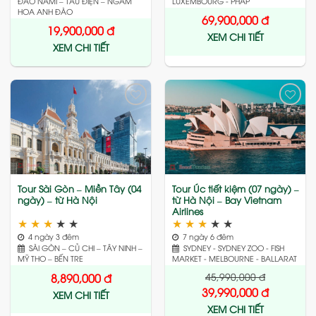
ĐẢO NAMI – TÀU ĐIỆN – NGẮM
LUXEMBOURG - PHÁP
HOA ANH ĐÀO
69,900,000
đ
19,900,000
đ
XEM CHI TIẾT
XEM CHI TIẾT
Add
Add
to
to
wishlist
wishlist
Tour Sài Gòn – Miền Tây (04
Tour Úc tiết kiệm (07 ngày) –
ngày) – từ Hà Nội
từ Hà Nội – Bay Vietnam
Airlines
★
★
★
★
★
★
★
★
★
★
4 ngày 3 đêm
7 ngày 6 đêm
SÀI GÒN – CỦ CHI – TÂY NINH –
SYDNEY - SYDNEY ZOO - FISH
MỸ THO – BẾN TRE
MARKET - MELBOURNE - BALLARAT
45,990,000
đ
8,890,000
đ
39,990,000
đ
XEM CHI TIẾT
XEM CHI TIẾT