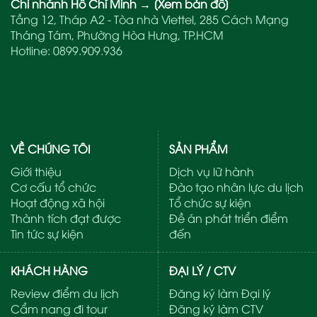
Chi nhánh Hồ Chí Minh
→
[Xem bản đồ]
Tầng 12, Tháp A2 - Tòa nhà Viettel, 285 Cách Mạng
Tháng Tám, Phường Hòa Hưng, TP.HCM
Hotline:
0899.909.936
VỀ CHÚNG TÔI
SẢN PHẨM
Giới thiệu
Dịch vụ lữ hành
Cơ cấu tổ chức
Đào tạo nhân lực du lịch
Hoạt động xã hội
Tổ chức sự kiện
Thành tích đạt được
Đề án phát triển điểm
Tin tức sự kiện
đến
KHÁCH HÀNG
ĐẠI LÝ / CTV
Review điểm du lịch
Đăng ký làm Đại lý
Cẩm nang đi tour
Đăng ký làm CTV