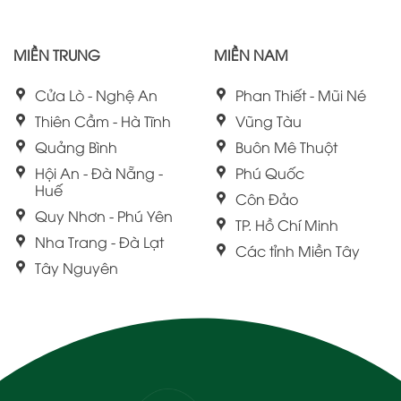
MIỀN TRUNG
MIỀN NAM
Cửa Lò - Nghệ An
Phan Thiết - Mũi Né
Thiên Cầm - Hà Tĩnh
Vũng Tàu
Quảng Bình
Buôn Mê Thuột
Hội An - Đà Nẵng -
Phú Quốc
Huế
Côn Đảo
Quy Nhơn - Phú Yên
TP. Hồ Chí Minh
Nha Trang - Đà Lạt
Các tỉnh Miền Tây
Tây Nguyên