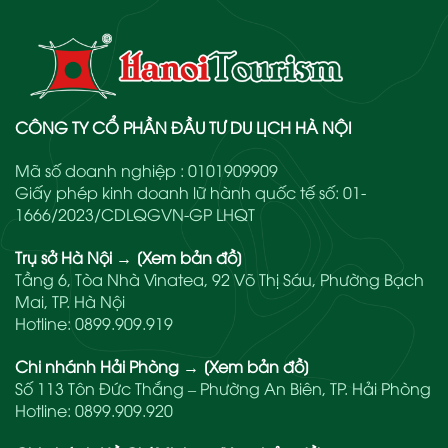
CÔNG TY CỔ PHẦN ĐẦU TƯ DU LỊCH HÀ NỘI
Mã số doanh nghiệp : 0101909909
Giấy phép kinh doanh lữ hành quốc tế số: 01-
1666/2023/CDLQGVN-GP LHQT
Trụ sở Hà Nội
→
[Xem bản đồ]
Tầng 6, Tòa Nhà Vinatea, 92 Võ Thị Sáu, Phường Bạch
Mai, TP. Hà Nội
Hotline:
0899.909.919
Chi nhánh Hải Phòng
→
[Xem bản đồ]
Số 113 Tôn Đức Thắng – Phường An Biên, TP. Hải Phòng
Hotline:
0899.909.920