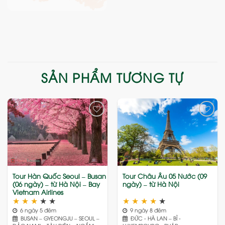
SẢN PHẨM TƯƠNG TỰ
Add
Add
to
to
wishlist
wishlist
Tour Hàn Quốc Seoul – Busan
Tour Châu Âu 05 Nước (09
(06 ngày) – từ Hà Nội – Bay
ngày) – từ Hà Nội
Vietnam Airlines
★
★
★
★
★
★
★
★
★
★
6 ngày 5 đêm
9 ngày 8 đêm
BUSAN – GYEONGJU – SEOUL –
ĐỨC - HÀ LAN – BỈ -