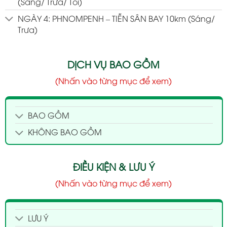
(Sáng/ Trưa/ Tối)
NGÀY 4: PHNOMPENH – TIỄN SÂN BAY 10km (Sáng/
Trưa)
DỊCH VỤ BAO GỒM
(Nhấn vào từng mục để xem)
BAO GỒM
KHÔNG BAO GỒM
ĐIỀU KIỆN & LƯU Ý
(Nhấn vào từng mục để xem)
LƯU Ý