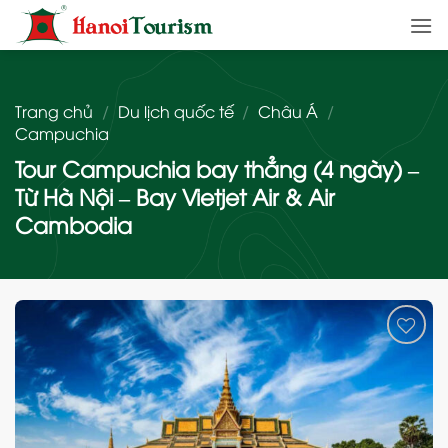
Bỏ
qua
nội
dung
Trang chủ
/
Du lịch quốc tế
/
Châu Á
/
Campuchia
Tour Campuchia bay thẳng (4 ngày) –
Từ Hà Nội – Bay Vietjet Air & Air
Cambodia
Add
to
wishlist