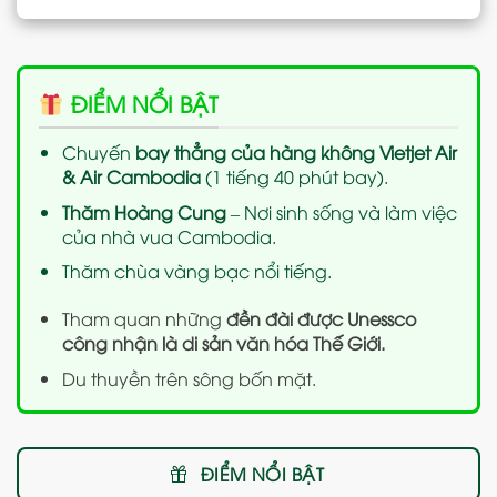
ĐIỂM NỔI BẬT
Chuyến
bay thẳng của hàng không Vietjet Air
& Air Cambodia
(1 tiếng 40 phút bay).
Thăm Hoàng Cung
– Nơi sinh sống và làm việc
của nhà vua Cambodia.
Thăm chùa vàng bạc nổi tiếng.
Tham quan những
đền đài được Unessco
công nhận là di sản văn hóa Thế Giới.
Du thuyền trên sông bốn mặt.
ĐIỂM NỔI BẬT