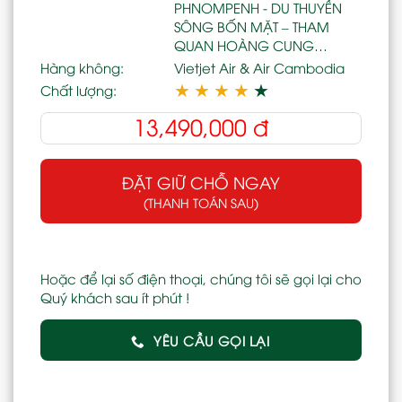
PHNOMPENH - DU THUYỀN
SÔNG BỐN MẶT – THAM
QUAN HOÀNG CUNG…
Hàng không:
Vietjet Air & Air Cambodia
★
★
★
★
★
Chất lượng:
13,490,000
đ
ĐẶT GIỮ CHỖ NGAY
(THANH TOÁN SAU)
Hoặc để lại số điện thoại, chúng tôi sẽ gọi lại cho
Quý khách sau ít phút !
YÊU CẦU GỌI LẠI