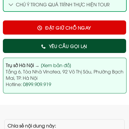
CHÚ Ý TRONG QUÁ TRÌNH THỰC HIỆN TOUR
ĐẶT GIỮ CHỖ NGAY
YÊU CẦU GỌI LẠI
Trụ sở Hà Nội
→
[Xem bản đồ]
Tầng 6, Tòa Nhà Vinatea, 92 Võ Thị Sáu, Phường Bạch
Mai, TP. Hà Nội
Hotline:
0899.909.919
Chia sẻ nội dung này: