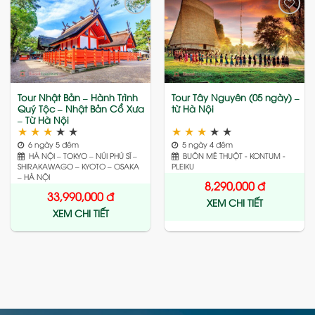
Add
Add
to
to
wishlist
wishlist
Tour Nhật Bản – Hành Trình
Tour Tây Nguyên (05 ngày) –
Quý Tộc – Nhật Bản Cổ Xưa
từ Hà Nội
– Từ Hà Nội
★
★
★
★
★
★
★
★
★
★
6 ngày 5 đêm
5 ngày 4 đêm
HÀ NỘI – TOKYO – NÚI PHÚ SĨ –
BUÔN MÊ THUỘT - KONTUM -
SHIRAKAWAGO – KYOTO – OSAKA
PLEIKU
– HÀ NỘI
8,290,000
đ
33,990,000
đ
XEM CHI TIẾT
XEM CHI TIẾT