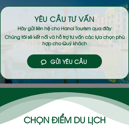
YÊU CẦU TƯ VẤN
Hãy gửi liên hệ cho
Hanoi Tourism
qua đây
Chúng tôi sẽ kết nối và hỗ trợ tư vấn các lựa chọn phù
hợp cho Quý khách
GỬI YÊU CẦU
CHỌN ĐIỂM DU LỊCH