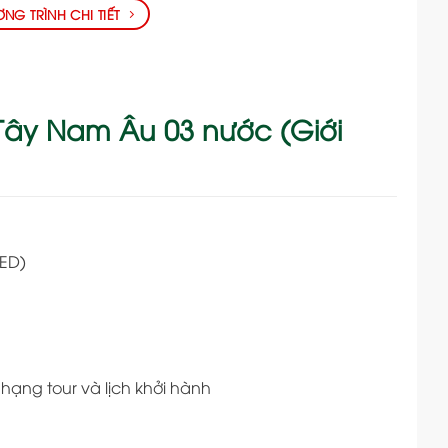
G TRÌNH CHI TIẾT
 Tây Nam Âu 03 nước (Giới
TED)
y hạng tour và lịch khởi hành