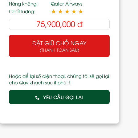
Hàng không:
Qatar Airways
★
★
★
★
★
Chất lượng:
75,900,000
đ
ĐẶT GIỮ CHỖ NGAY
(THANH TOÁN SAU)
Hoặc để lại số điện thoại, chúng tôi sẽ gọi lại
cho Quý khách sau ít phút !
YÊU CẦU GỌI LẠI