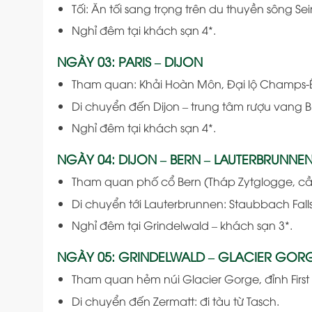
Tối: Ăn tối sang trọng trên du thuyền sông Sei
Nghỉ đêm tại khách sạn 4*.
NGÀY 03: PARIS – DIJON
Tham quan: Khải Hoàn Môn, Đại lộ Champs-Ély
Di chuyển đến Dijon – trung tâm rượu vang 
Nghỉ đêm tại khách sạn 4*.
NGÀY 04: DIJON – BERN – LAUTERBRUNNE
Tham quan phố cổ Bern (Tháp Zytglogge, cầu
Di chuyển tới Lauterbrunnen: Staubbach Falls
Nghỉ đêm tại Grindelwald – khách sạn 3*.
NGÀY 05: GRINDELWALD – GLACIER GORG
Tham quan hẻm núi Glacier Gorge, đỉnh First (
Di chuyển đến Zermatt: đi tàu từ Tasch.