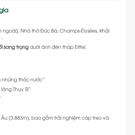
gia
n ngoài), Nhà thờ Đức Bà, Champs-Élysées, Khải
e…
ối sang trọng
dưới ánh đèn tháp Eiffel.
a những thác nước”
làng Thụy Sĩ”
”
Âu (3.883m), bao gồm trải nghiệm cáp treo và