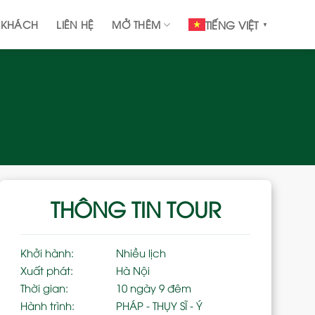
 KHÁCH
LIÊN HỆ
MỞ THÊM
TIẾNG VIỆT
▼
THÔNG TIN TOUR
Khởi hành:
Nhiều lịch
Xuất phát:
Hà Nội
Thời gian:
10 ngày 9 đêm
Hành trình:
PHÁP - THỤY SĨ - Ý