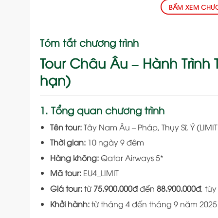
BẤM XEM CHƯƠN
Tóm tắt chương trình
Tour Châu Âu – Hành Trình
hạn)
1. Tổng quan chương trình
Tên tour:
Tây Nam Âu – Pháp, Thụy Sĩ, Ý (LIMI
Thời gian:
10 ngày 9 đêm
Hàng không:
Qatar Airways 5*
Mã tour:
EU4_LIMIT
Giá tour:
từ
75.900.000đ
đến
88.900.000đ
, tù
Khởi hành:
từ tháng 4 đến tháng 9 năm 2025