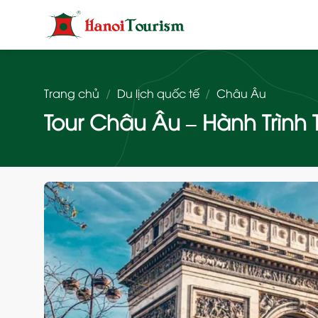
Bỏ
qua
nội
dung
Trang chủ
/
Du lịch quốc tế
/
Châu Âu
Tour Châu Âu – Hành Trình