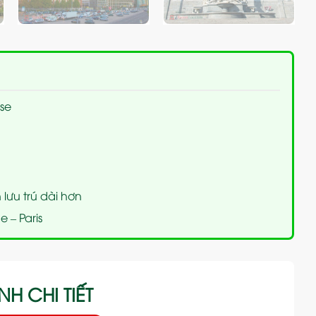
se
 lưu trú dài hơn
e – Paris
NH CHI TIẾT