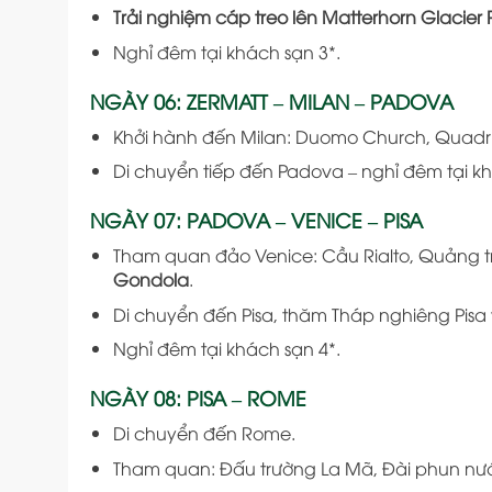
Trải nghiệm cáp treo lên Matterhorn Glacier 
Nghỉ đêm tại khách sạn 3*.
NGÀY 06: ZERMATT – MILAN – PADOVA
Khởi hành đến Milan: Duomo Church, Quadri
Di chuyển tiếp đến Padova – nghỉ đêm tại kh
NGÀY 07: PADOVA – VENICE – PISA
Tham quan đảo Venice: Cầu Rialto, Quảng 
Gondola
.
Di chuyển đến Pisa, thăm Tháp nghiêng Pisa
Nghỉ đêm tại khách sạn 4*.
NGÀY 08: PISA – ROME
Di chuyển đến Rome.
Tham quan: Đấu trường La Mã, Đài phun nước