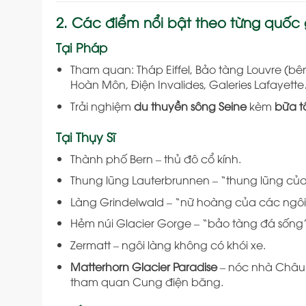
2. Các điểm nổi bật theo từng quốc 
Tại Pháp
Tham quan: Tháp Eiffel, Bảo tàng Louvre (bê
Hoàn Môn, Điện Invalides, Galeries Lafayett
Trải nghiệm
du thuyền sông Seine
kèm
bữa t
Tại Thụy Sĩ
Thành phố Bern – thủ đô cổ kính.
Thung lũng Lauterbrunnen – “thung lũng củ
Làng Grindelwald – “nữ hoàng của các ngôi 
Hẻm núi Glacier Gorge – “bảo tàng đá sống
Zermatt – ngôi làng không có khói xe.
Matterhorn Glacier Paradise
– nóc nhà Châu 
tham quan Cung điện băng.