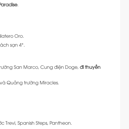
Paradise
.
latero Oro.
ách sạn 4*.
trường San Marco, Cung điện Doge,
đi thuyền
 và Quảng trường Miracles.
 Trevi, Spanish Steps, Pantheon.