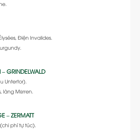
ne.
sées, Điện Invalides.
Burgundy.
N – GRINDELWALD
 Untertor).
, làng Mürren.
E – ZERMATT
chi phí tự túc).