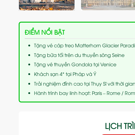
ĐIỂM NỔI BẬT
Tặng vé cáp treo Matterhorn Glacier Paradi
Tặng bữa tối trên du thuyền sông Seine
Tặng vé thuyền Gondola tại Venice
Khách sạn 4* tại Pháp và Ý
Trải nghiệm đỉnh cao tại Thụy Sĩ với thời gian
Hành trình bay linh hoạt: Paris – Rome / Rom
LỊCH TRÌ