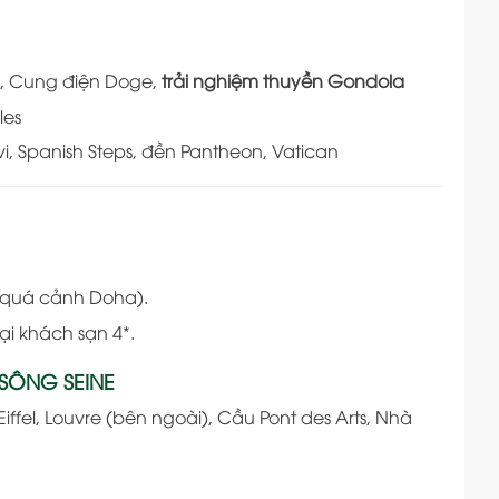
o, Cung điện Doge,
trải nghiệm thuyền Gondola
les
, Spanish Steps, đền Pantheon, Vatican
 (quá cảnh Doha).
ại khách sạn 4*.
 SÔNG SEINE
fel, Louvre (bên ngoài), Cầu Pont des Arts, Nhà