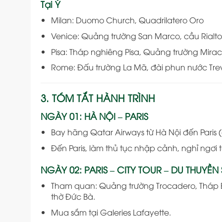
Tại Ý
Milan: Duomo Church, Quadrilatero Oro
Venice: Quảng trường San Marco, cầu Rialt
Pisa: Tháp nghiêng Pisa, Quảng trường Mirac
Rome: Đấu trường La Mã, đài phun nước Trevi
3. TÓM TẮT HÀNH TRÌNH
NGÀY 01: HÀ NỘI – PARIS
Bay hãng Qatar Airways từ Hà Nội đến Paris
Đến Paris, làm thủ tục nhập cảnh, nghỉ ngơi t
NGÀY 02: PARIS – CITY TOUR – DU THUYỀN
Tham quan: Quảng trường Trocadero, Tháp Eif
thờ Đức Bà.
Mua sắm tại Galeries Lafayette.