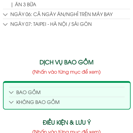
| ĂN 3 BỮA
NGÀY 06: CẢ NGÀY ĂN/NGHỈ TRÊN MÁY BAY
NGÀY 07: TAIPEI - HÀ NỘI / SÀI GÒN
DỊCH VỤ BAO GỒM
(Nhấn vào từng mục để xem)
BAO GỒM
KHÔNG BAO GỒM
ĐIỀU KIỆN & LƯU Ý
(Nhấn vào từng mục để xem)