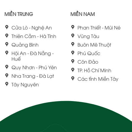
MIỀN TRUNG
MIỀN NAM
Cửa Lò - Nghệ An
Phan Thiết - Mũi Né
Thiên Cầm - Hà Tĩnh
Vũng Tàu
Quảng Bình
Buôn Mê Thuột
Hội An - Đà Nẵng -
Phú Quốc
Huế
Côn Đảo
Quy Nhơn - Phú Yên
TP. Hồ Chí Minh
Nha Trang - Đà Lạt
Các tỉnh Miền Tây
Tây Nguyên