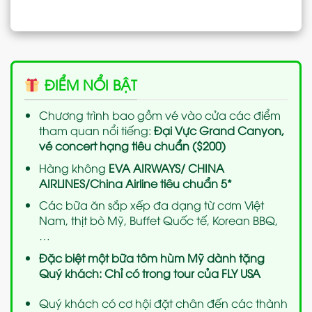
ĐIỂM NỔI BẬT
Chương trình bao gồm vé vào cửa các điểm
tham quan nổi tiếng:
Đại Vực Grand Canyon,
vé concert hạng tiêu chuẩn ($200)
Hàng không
EVA AIRWAYS/ CHINA
AIRLINES/China Airline tiêu chuẩn 5*
Các bữa ăn sắp xếp đa dạng từ cơm Việt
Nam, thịt bò Mỹ, Buffet Quốc tế, Korean BBQ,
…
Đặc biệt một bữa tôm hùm Mỹ dành tặng
Quý khách: Chỉ có trong tour của FLY USA
Quý khách có cơ hội đặt chân đến các thành