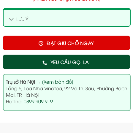
LƯU Ý
ĐẶT GIỮ CHỖ NGAY
YÊU CẦU GỌI LẠI
Trụ sở Hà Nội
→
[Xem bản đồ]
Tầng 6, Tòa Nhà Vinatea, 92 Võ Thị Sáu, Phường Bạch
Mai, TP. Hà Nội
Hotline:
0899.909.919