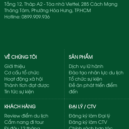
Tầng 12, Tháp A2 - Tòa nhà Viettel, 285 Cách Mạng
Tháng Tám, Phường Hòa Hưng, TP.HCM
Hotline:
0899.909.936
VỀ CHÚNG TÔI
SẢN PHẨM
Giới thiệu
Dịch vụ lữ hành
Cơ cấu tổ chức
Đào tạo nhân lực du lịch
Hoạt động xã hội
Tổ chức sự kiện
Thành tích đạt được
Đề án phát triển điểm
Tin tức sự kiện
đến
KHÁCH HÀNG
ĐẠI LÝ / CTV
Review điểm du lịch
Đăng ký làm Đại lý
Cẩm nang đi tour
Đăng ký làm CTV
Đi đâu 12 tháng
Chính sách hợp tác