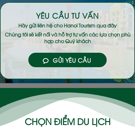
YÊU CẦU TƯ VẤN
Hãy gửi liên hệ cho
Hanoi Tourism
qua đây
Chúng tôi sẽ kết nối và hỗ trợ tư vấn các lựa chọn phù
hợp cho Quý khách
GỬI YÊU CẦU
CHỌN ĐIỂM DU LỊCH