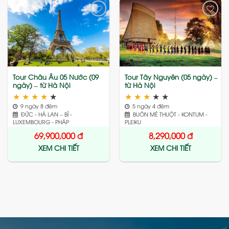
Add
Add
to
to
wishlist
wishlist
Tour Châu Âu 05 Nước (09
Tour Tây Nguyên (05 ngày) –
ngày) – từ Hà Nội
từ Hà Nội
★
★
★
★
★
★
★
★
★
★
9 ngày 8 đêm
5 ngày 4 đêm
ĐỨC - HÀ LAN – BỈ -
BUÔN MÊ THUỘT - KONTUM -
LUXEMBOURG - PHÁP
PLEIKU
69,900,000
đ
8,290,000
đ
XEM CHI TIẾT
XEM CHI TIẾT