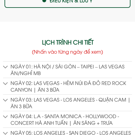
ĐIỀU KIỆN & LƯU Ý
LỊCH TRÌNH CHI TIẾT
(Nhấn vào từng ngày để xem)
NGÀY 01: HÀ NỘI / SÀI GÒN – TAIPEI – LAS VEGAS
ĂN/NGHỈ MB
NGÀY 02: LAS VEGAS - HẺM NÚI ĐÁ ĐỎ RED ROCK
CANYON | ĂN 3 BỮA
NGÀY 03: LAS VEGAS - LOS ANGELES - QUẬN CAM |
ĂN 3 BỮA
NGÀY 04: L.A - SANTA MONICA - HOLLYWOOD -
CONCERT HÀ ANH TUẤN | ĂN SÁNG + TRƯA
NGÀY 05: LOS ANGELES - SAN DIEGO - LOS ANGELES