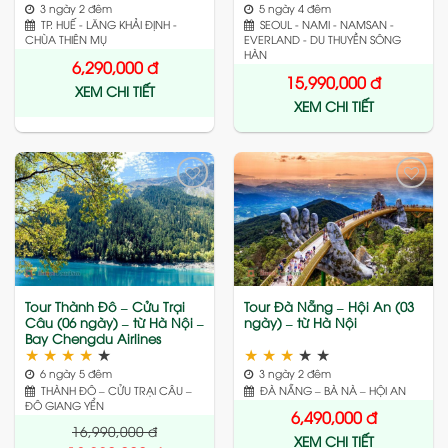
3 ngày 2 đêm
5 ngày 4 đêm
TP. HUẾ - LĂNG KHẢI ĐỊNH -
SEOUL - NAMI - NAMSAN -
CHÙA THIÊN MỤ
EVERLAND - DU THUYỀN SÔNG
HÀN
6,290,000
đ
15,990,000
đ
XEM CHI TIẾT
XEM CHI TIẾT
Add
Add
to
to
wishlist
wishlist
Tour Thành Đô – Cửu Trại
Tour Đà Nẵng – Hội An (03
Câu (06 ngày) – từ Hà Nội –
ngày) – từ Hà Nội
Bay Chengdu Airlines
★
★
★
★
★
★
★
★
★
★
6 ngày 5 đêm
3 ngày 2 đêm
THÀNH ĐÔ – CỬU TRẠI CÂU –
ĐÀ NẴNG – BÀ NÀ – HỘI AN
ĐÔ GIANG YỂN
6,490,000
đ
16,990,000
đ
XEM CHI TIẾT