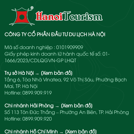
CÔNG TY CỔ PHẦN ĐẦU TƯ DU LỊCH HÀ NỘI
Mã số doanh nghiệp : 0101909909
Giấy phép kinh doanh lữ hành quốc tế số: 01-
1666/2023/CDLQGVN-GP LHQT
Trụ sở Hà Nội
→
[Xem bản đồ]
Tầng 6, Tòa Nhà Vinatea, 92 Võ Thị Sáu, Phường Bạch
Mai, TP. Hà Nội
Hotline:
0899.909.919
Chi nhánh Hải Phòng
→
[Xem bản đồ]
Số 113 Tôn Đức Thắng – Phường An Biên, TP. Hải Phòng
Hotline:
0899.909.920
Chi nhánh Hồ Chí Minh
→
[Xem bản đồ]