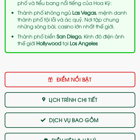
phố và tiểu bang nổi tiếng của Hoa Kỳ:
Thành phố không ngủ
Las Vegas
, mệnh danh
thành phố tội lỗi và ác quỷ. Nơi tập chung
những sòng bài, casino lớn nhất thế giới.
Thành phố biển
San Diego
, Kinh đô điện ảnh
thế giới
Hollywood
tại
Los Angeles
ĐIỂM NỔI BẬT
LỊCH TRÌNH CHI TIẾT
DỊCH VỤ BAO GỒM