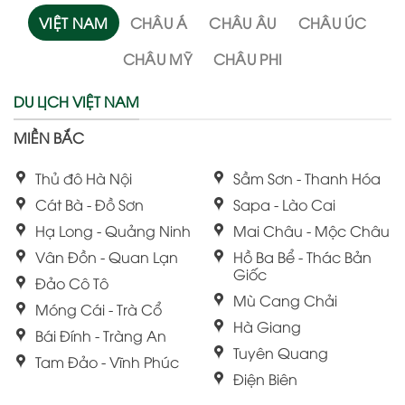
VIỆT NAM
CHÂU Á
CHÂU ÂU
CHÂU ÚC
CHÂU MỸ
CHÂU PHI
DU LỊCH VIỆT NAM
MIỀN BẮC
Thủ đô Hà Nội
Sầm Sơn - Thanh Hóa
Cát Bà - Đồ Sơn
Sapa - Lào Cai
Hạ Long - Quảng Ninh
Mai Châu - Mộc Châu
Vân Đồn - Quan Lạn
Hồ Ba Bể - Thác Bản
Giốc
Đảo Cô Tô
Mù Cang Chải
Móng Cái - Trà Cổ
Hà Giang
Bái Đính - Tràng An
Tuyên Quang
Tam Đảo - Vĩnh Phúc
Điện Biên