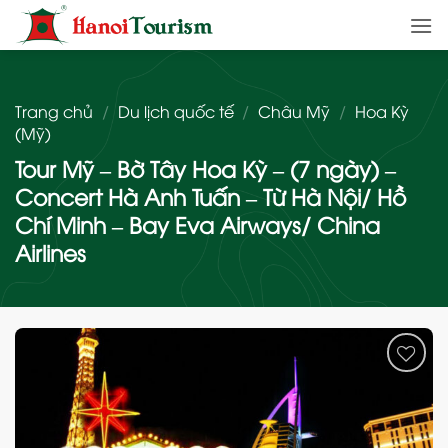
Bỏ
qua
nội
dung
Trang chủ
/
Du lịch quốc tế
/
Châu Mỹ
/
Hoa Kỳ
(Mỹ)
Tour Mỹ – Bờ Tây Hoa Kỳ – (7 ngày) –
Concert Hà Anh Tuấn – Từ Hà Nội/ Hồ
Chí Minh – Bay Eva Airways/ China
Airlines
Add
to
wishlist