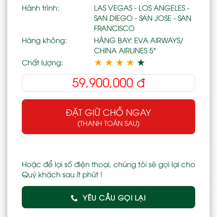
Hành trình:
LAS VEGAS - LOS ANGELES -
SAN DIEGO - SAN JOSE - SAN
FRANCISCO
Hàng không:
HÃNG BAY: EVA AIRWAYS/
CHINA AIRLINES 5*
★
★
★
★
★
Chất lượng:
59,900,000
đ
ĐẶT GIỮ CHỖ NGAY
(THANH TOÁN SAU)
Hoặc để lại số điện thoại, chúng tôi sẽ gọi lại cho
Quý khách sau ít phút !
YÊU CẦU GỌI LẠI