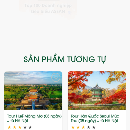
SẢN PHẨM TƯƠNG TỰ
Add
Add
to
to
wishlist
wishlist
Tour Huế Mộng Mơ (03 ngày)
Tour Hàn Quốc Seoul Mùa
– từ Hà Nội
Thu (05 ngày) – từ Hà Nội
★
★
★
★
★
★
★
★
★
★