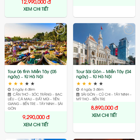
12,990,000
đ
XEM CHI TIẾT
Add
Add
to
to
wishlist
wishlist
Tour 06 tỉnh Miền Tây (05
Tour Sài Gòn – Miền Tây (04
ngày) – từ Hà Nội
ngày) – từ Hà Nội
★
★
★
★
★
★
★
★
★
★
5 ngày 4 đêm
4 ngày 3 đêm
CẦN THƠ – SÓC TRĂNG – BẠC
SÀI GÒN – CỦ CHI – TÂY NINH –
LIÊU – CÀ MAU – ĐẤT MŨI – TIỀN
MỸ THO – BẾN TRE
GIANG – BẾN TRE – TÂY NINH – SÀI
8,890,000
đ
GÒN
XEM CHI TIẾT
9,290,000
đ
XEM CHI TIẾT