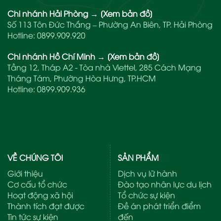
Chi nhánh Hải Phòng
→
[Xem bản đồ]
Số 113 Tôn Đức Thắng – Phường An Biên, TP. Hải Phòng
Hotline:
0899.909.920
Chi nhánh Hồ Chí Minh
→
[Xem bản đồ]
Tầng 12, Tháp A2 - Tòa nhà Viettel, 285 Cách Mạng
Tháng Tám, Phường Hòa Hưng, TP.HCM
Hotline:
0899.909.936
VỀ CHÚNG TÔI
SẢN PHẨM
Giới thiệu
Dịch vụ lữ hành
Cơ cấu tổ chức
Đào tạo nhân lực du lịch
Hoạt động xã hội
Tổ chức sự kiện
Thành tích đạt được
Đề án phát triển điểm
Tin tức sự kiện
đến