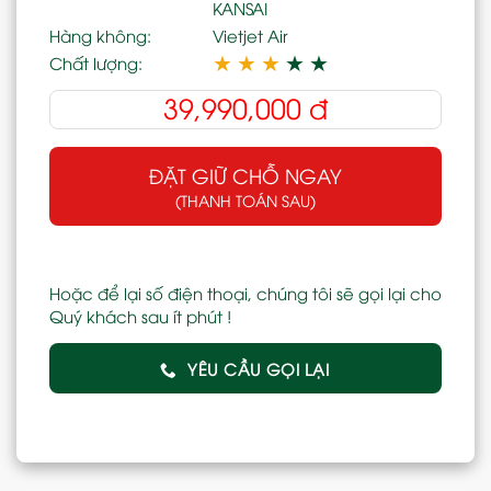
KANSAI
Hàng không:
Vietjet Air
★
★
★
★
★
Chất lượng:
39,990,000
đ
ĐẶT GIỮ CHỖ NGAY
(THANH TOÁN SAU)
Hoặc để lại số điện thoại, chúng tôi sẽ gọi lại cho
Quý khách sau ít phút !
YÊU CẦU GỌI LẠI