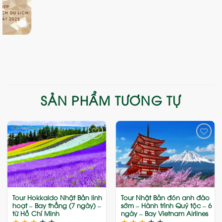
SẢN PHẨM TƯƠNG TỰ
Add
Add
to
to
wishlist
wishlist
Tour Hokkaido Nhật Bản linh
Tour Nhật Bản đón anh đào
hoạt – Bay thẳng (7 ngày) –
sớm – Hành trình Quý tộc – 6
từ Hồ Chí Minh
ngày – Bay Vietnam Airlines
★
★
★
★
★
★
★
★
★
★