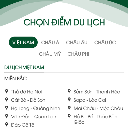
CHỌN ĐIỂM DU LỊCH
VIỆT NAM
CHÂU Á
CHÂU ÂU
CHÂU ÚC
CHÂU MỸ
CHÂU PHI
DU LỊCH VIỆT NAM
MIỀN BẮC
Thủ đô Hà Nội
Sầm Sơn - Thanh Hóa
Cát Bà - Đồ Sơn
Sapa - Lào Cai
Hạ Long - Quảng Ninh
Mai Châu - Mộc Châu
Vân Đồn - Quan Lạn
Hồ Ba Bể - Thác Bản
Giốc
Đảo Cô Tô