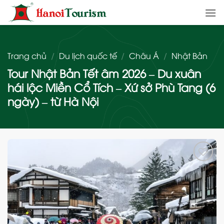
Bỏ
qua
nội
dung
Trang chủ
/
Du lịch quốc tế
/
Châu Á
/
Nhật Bản
Tour Nhật Bản Tết âm 2026 – Du xuân
hái lộc Miền Cổ Tích – Xứ sở Phù Tang (6
ngày) – từ Hà Nội
Add
to
wishlist