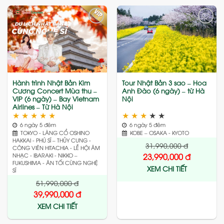
Add
Add
to
to
wishlist
wishlist
Hành trình Nhật Bản Kim
Tour Nhật Bản 3 sao – Hoa
Cương Concert Mùa thu –
Anh Đào (6 ngày) – từ Hà
VIP (6 ngày) – Bay Vietnam
Nội
Airlines – Từ Hà Nội
★
★
★
★
★
★
★
★
★
★
6 ngày 5 đêm
6 ngày 5 đêm
TOKYO - LÀNG CỔ OSHINO
KOBE – OSAKA - KYOTO
HAKKAI - PHÚ SĨ – THỦY CUNG -
31,990,000
đ
CÔNG VIÊN HITACHIA - LỄ HỘI ÂM
23,990,000
đ
NHẠC - IBARAKI - NIKKO –
FUKUSHIMA - ĂN TỐI CÙNG NGHỆ
XEM CHI TIẾT
SĨ
51,990,000
đ
39,990,000
đ
XEM CHI TIẾT