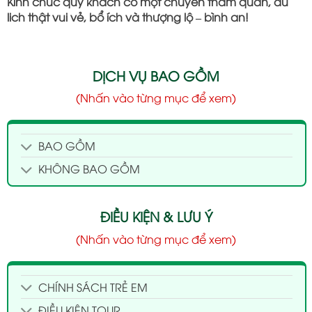
Kính chúc quý khách có một chuyến tham quan, du
lich thật vui vẻ, bổ ích và thượng lộ – bình an!
DỊCH VỤ BAO GỒM
(Nhấn vào từng mục để xem)
BAO GỒM
KHÔNG BAO GỒM
ĐIỀU KIỆN & LƯU Ý
(Nhấn vào từng mục để xem)
CHÍNH SÁCH TRẺ EM
ĐIỀU KIỆN TOUR