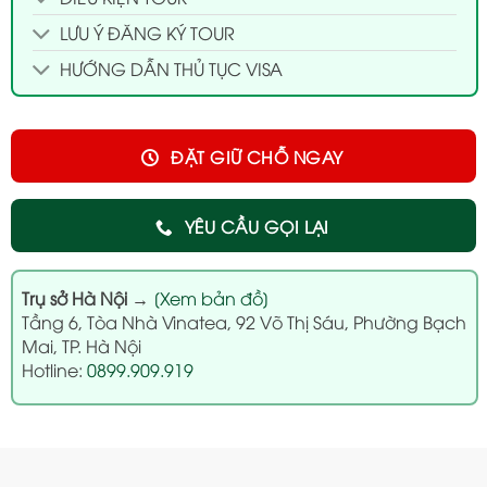
LƯU Ý ĐĂNG KÝ TOUR
HƯỚNG DẪN THỦ TỤC VISA
ĐẶT GIỮ CHỖ NGAY
YÊU CẦU GỌI LẠI
Trụ sở Hà Nội
→
[Xem bản đồ]
Tầng 6, Tòa Nhà Vinatea, 92 Võ Thị Sáu, Phường Bạch
Mai, TP. Hà Nội
Hotline:
0899.909.919