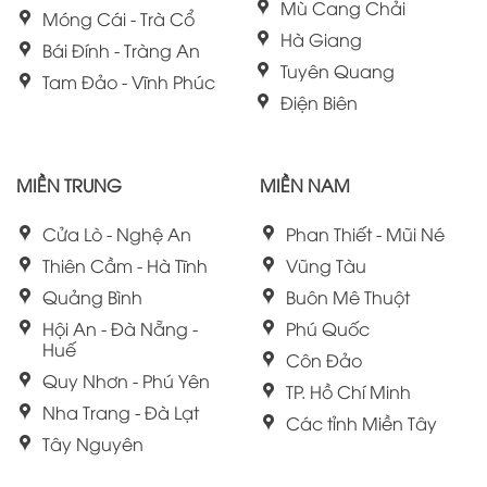
Mù Cang Chải
Móng Cái - Trà Cổ
Hà Giang
Bái Đính - Tràng An
Tuyên Quang
Tam Đảo - Vĩnh Phúc
Điện Biên
MIỀN TRUNG
MIỀN NAM
Cửa Lò - Nghệ An
Phan Thiết - Mũi Né
Thiên Cầm - Hà Tĩnh
Vũng Tàu
Quảng Bình
Buôn Mê Thuột
Hội An - Đà Nẵng -
Phú Quốc
Huế
Côn Đảo
Quy Nhơn - Phú Yên
TP. Hồ Chí Minh
Nha Trang - Đà Lạt
Các tỉnh Miền Tây
Tây Nguyên