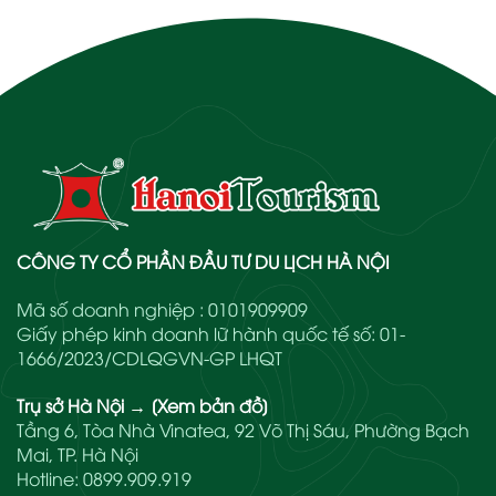
CÔNG TY CỔ PHẦN ĐẦU TƯ DU LỊCH HÀ NỘI
Mã số doanh nghiệp : 0101909909
Giấy phép kinh doanh lữ hành quốc tế số: 01-
1666/2023/CDLQGVN-GP LHQT
Trụ sở Hà Nội
→
[Xem bản đồ]
Tầng 6, Tòa Nhà Vinatea, 92 Võ Thị Sáu, Phường Bạch
Mai, TP. Hà Nội
Hotline:
0899.909.919