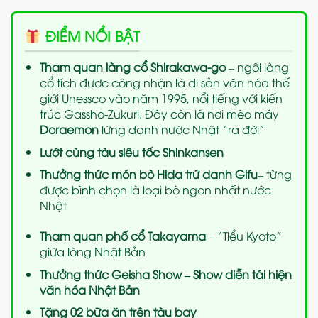
ĐIỂM NỔI BẬT
Tham quan làng cổ
Shirakawa-go
– ngôi làng
cổ tích đươc công nhận là di sản văn hóa thế
giới Unessco vào năm 1995, nổi tiếng với kiến
trúc Gassho-Zukuri. Đây còn là nơi mèo máy
Doraemon
lừng danh nước Nhật “ra đời”
Lướt cùng tàu siêu tốc Shinkansen
Thưởng thức món bò
Hida
trứ danh Gifu
– từng
được bình chọn là loại bò ngon nhất nước
Nhật
Tham quan phố cổ Takayama
– “Tiểu Kyoto”
giữa lòng Nhật Bản
Thưởng thức Geisha Show – Show diễn tái hiện
văn hóa Nhật Bản
Tặng 02 bữa ăn trên tàu bay