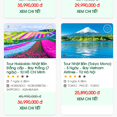
35,990,000
đ
29,990,000
đ
XEM CHI TIẾT
XEM CHI TIẾT
Add
Add
to
to
wishlist
wishlist
Tour Hokkaido Nhật Bản
Tour Nhật Bản (Tokyo Mono)
Đẳng cấp – Bay thẳng (7
– 5 Ngày – Bay Vietnam
ngày) – từ Hồ Chí Minh
Airlines – Từ Hà Nội
★
★
★
★
★
★
★
★
★
★
7 ngày 6 đêm
5 ngày 4 đêm
HOKKAIDO - NOBORIBETSU -
TOKYO - PHÚ SĨ – TOKYO
SAPPORO - ASAHIKAWA
25,890,000
đ
45,990,000
đ
XEM CHI TIẾT
36,990,000
đ
XEM CHI TIẾT