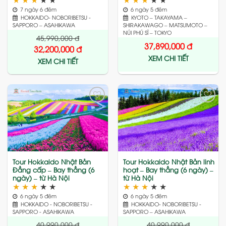
7 ngày 6 đêm
6 ngày 5 đêm
HOKKAIDO- NOBORIBETSU -
KYOTO – TAKAYAMA –
SAPPORO – ASAHIKAWA
SHIRAKAWAGO – MATSUMOTO –
NÚI PHÚ SĨ – TOKYO
45,990,000
đ
37,890,000
đ
32,200,000
đ
XEM CHI TIẾT
XEM CHI TIẾT
Add
Add
to
to
wishlist
wishlist
Tour Hokkaido Nhật Bản
Tour Hokkaido Nhật Bản linh
Đẳng cấp – Bay thẳng (6
hoạt – Bay thẳng (6 ngày) –
ngày) – từ Hà Nội
từ Hà Nội
★
★
★
★
★
★
★
★
★
★
6 ngày 5 đêm
6 ngày 5 đêm
HOKKAIDO - NOBORIBETSU -
HOKKAIDO- NOBORIBETSU -
SAPPORO - ASAHIKAWA
SAPPORO – ASAHIKAWA
40,990,000
đ
40,990,000
đ