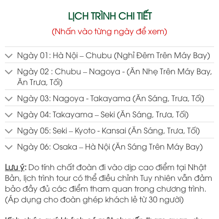
LỊCH TRÌNH CHI TIẾT
(Nhấn vào từng ngày để xem)
Ngày 01: Hà Nội – Chubu (Nghỉ Đêm Trên Máy Bay)
Ngày 02 : Chubu – Nagoya - (Ăn Nhẹ Trên Máy Bay,
Ăn Trưa, Tối)
Ngày 03: Nagoya - Takayama (Ăn Sáng, Trưa, Tối)
Ngày 04: Takayama – Seki (Ăn Sáng, Trưa, Tối)
Ngày 05: Seki – Kyoto - Kansai (Ăn Sáng, Trưa, Tối)
Ngày 06: Osaka – Hà Nội (Ăn Sáng Trên Máy Bay)
Lưu ý
:
Do tính chất đoàn đi vào dịp cao điểm tại Nhật
Bản, lịch trình tour có thể điều chỉnh Tuy nhiên vẫn đảm
bảo đầy đủ các điểm tham quan trong chương trình.
(Áp dụng cho đoàn ghép khách lẻ từ 30 người)