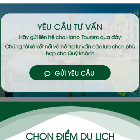
YÊU CẦU TƯ VẤN
Hãy gửi liên hệ cho
Hanoi Tourism
qua đây
Chúng tôi sẽ kết nối và hỗ trợ tư vấn các lựa chọn phù
hợp cho Quý khách
GỬI YÊU CẦU
CHỌN ĐIỂM DU LỊCH