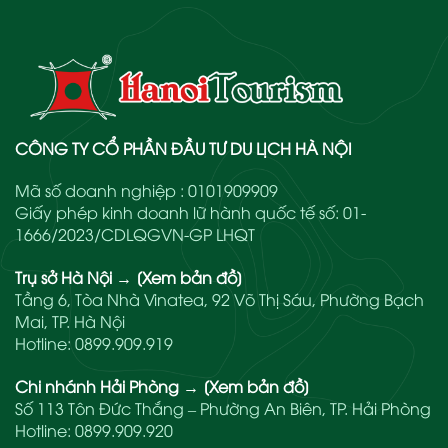
CÔNG TY CỔ PHẦN ĐẦU TƯ DU LỊCH HÀ NỘI
Mã số doanh nghiệp : 0101909909
Giấy phép kinh doanh lữ hành quốc tế số: 01-
1666/2023/CDLQGVN-GP LHQT
Trụ sở Hà Nội
→
[Xem bản đồ]
Tầng 6, Tòa Nhà Vinatea, 92 Võ Thị Sáu, Phường Bạch
Mai, TP. Hà Nội
Hotline:
0899.909.919
Chi nhánh Hải Phòng
→
[Xem bản đồ]
Số 113 Tôn Đức Thắng – Phường An Biên, TP. Hải Phòng
Hotline:
0899.909.920