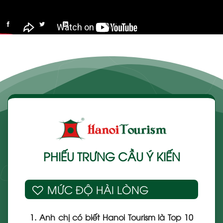
Chia sẻ nội dung này:
Facebook
Twitter
LinkedIn
Sao chép link
PHIẾU TRƯNG CẦU Ý KIẾN
MỨC ĐỘ HÀI LÒNG
1. Anh chị có biết Hanoi Tourism là Top 10