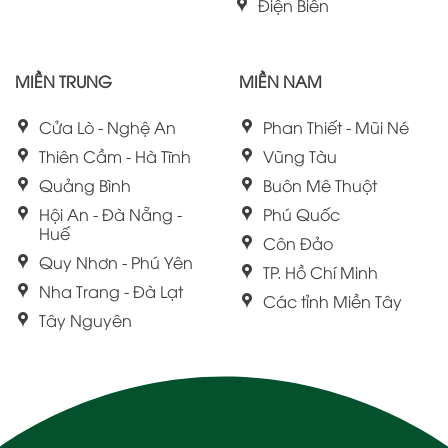
Điện Biên
MIỀN TRUNG
MIỀN NAM
Cửa Lò - Nghệ An
Phan Thiết - Mũi Né
Thiên Cầm - Hà Tĩnh
Vũng Tàu
Quảng Bình
Buôn Mê Thuột
Hội An - Đà Nẵng -
Phú Quốc
Huế
Côn Đảo
Quy Nhơn - Phú Yên
TP. Hồ Chí Minh
Nha Trang - Đà Lạt
Các tỉnh Miền Tây
Tây Nguyên