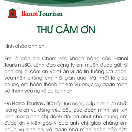
Bỏ
qua
nội
dung
THƯ CẢM ƠN
Kính chào anh chị,
Em là cán bộ Chăm sóc khách hàng của
Hanoi
Tourism JSC
. Lãnh đạo công ty em muốn được gửi tới
anh chị lời cảm ơn và tri ân vì đã tin tưởng lựa chọn,
yêu mến chúng em thời gian qua. Và nhất là giúp
chúng em hoàn thành nhiệm vụ phục vụ đoàn mình
và thêm yêu nghề du lịch hơn.
Để
Hanoi Tourism JSC
tiếp tục nâng cấp hơn nữa chất
lượng dịch vụ đúng yêu cầu của đoàn mình, em xin
kính mong anh chị dành đôi ba phút cho chúng em
được xin ý kiến góp ý của anh chị, giúp chúng em
phục vụ anh chị và đoàn nhà mình hoàn hảo hơn