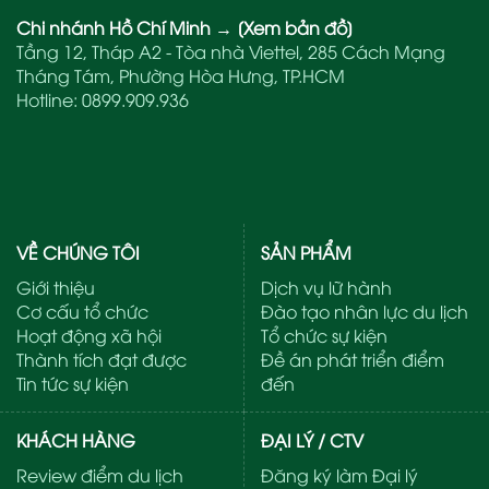
Chi nhánh Hồ Chí Minh
→
[Xem bản đồ]
Tầng 12, Tháp A2 - Tòa nhà Viettel, 285 Cách Mạng
Tháng Tám, Phường Hòa Hưng, TP.HCM
Hotline:
0899.909.936
VỀ CHÚNG TÔI
SẢN PHẨM
Giới thiệu
Dịch vụ lữ hành
Cơ cấu tổ chức
Đào tạo nhân lực du lịch
Hoạt động xã hội
Tổ chức sự kiện
Thành tích đạt được
Đề án phát triển điểm
Tin tức sự kiện
đến
KHÁCH HÀNG
ĐẠI LÝ / CTV
Review điểm du lịch
Đăng ký làm Đại lý