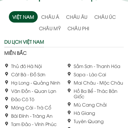
VIỆT NAM
CHÂU Á
CHÂU ÂU
CHÂU ÚC
CHÂU MỸ
CHÂU PHI
DU LỊCH VIỆT NAM
MIỀN BẮC
Thủ đô Hà Nội
Sầm Sơn - Thanh Hóa
Cát Bà - Đồ Sơn
Sapa - Lào Cai
Hạ Long - Quảng Ninh
Mai Châu - Mộc Châu
Vân Đồn - Quan Lạn
Hồ Ba Bể - Thác Bản
Giốc
Đảo Cô Tô
Mù Cang Chải
Móng Cái - Trà Cổ
Hà Giang
Bái Đính - Tràng An
Tuyên Quang
Tam Đảo - Vĩnh Phúc