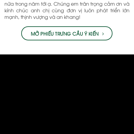
nữa trong năm tới ạ. Chúng em trân trọng cảm ơn và
kính chúc anh chị cùng đơn vị luôn phát triển lớn
mạnh, thịnh vượng và an khang!
MỞ PHIẾU TRƯNG CẦU Ý KIẾN