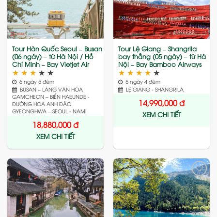
to
to
wishlist
wishlist
Tour Hàn Quốc Seoul – Busan
Tour Lệ Giang – Shangrila
(06 ngày) – từ Hà Nội / Hồ
bay thẳng (05 ngày) – từ Hà
Chí Minh – Bay Vietjet Air
Nội – Bay Bamboo Airways
★
★
★
★
★
★
★
★
★
★
6 ngày 5 đêm
5 ngày 4 đêm
BUSAN – LÀNG VĂN HÓA
LỆ GIANG - SHANGRILA
GAMCHEON – BIỂN HAEUNDE -
14,990,000
đ
ĐƯỜNG HOA ANH ĐÀO
GYEONGHWA – SEOUL - NAMI
XEM CHI TIẾT
18,880,000
đ
XEM CHI TIẾT
Add
Add
to
to
wishlist
wishlist