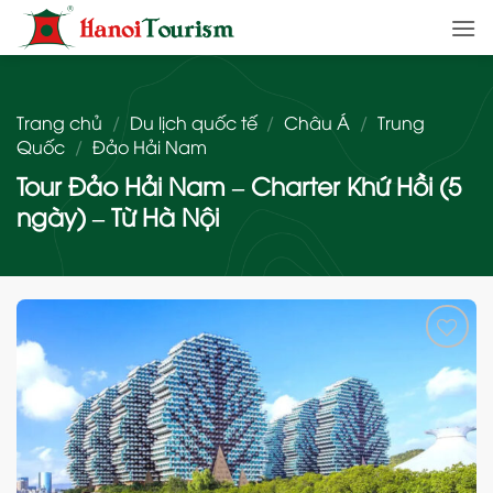
Bỏ
qua
nội
dung
Trang chủ
/
Du lịch quốc tế
/
Châu Á
/
Trung
Quốc
/
Đảo Hải Nam
Tour Đảo Hải Nam – Charter Khứ Hồi (5
ngày) – Từ Hà Nội
Add
to
wishlist