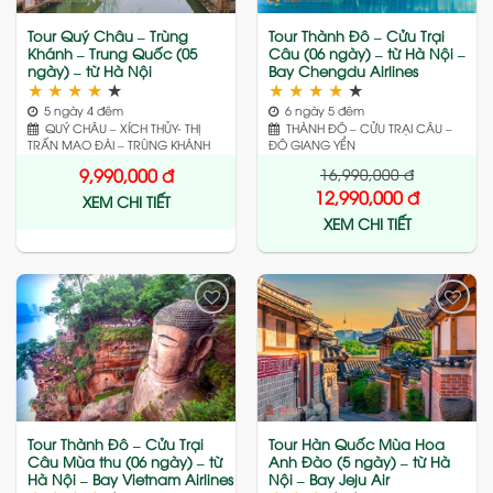
Tour Quý Châu – Trùng
Tour Thành Đô – Cửu Trại
Khánh – Trung Quốc (05
Câu (06 ngày) – từ Hà Nội –
ngày) – từ Hà Nội
Bay Chengdu Airlines
★
★
★
★
★
★
★
★
★
★
5 ngày 4 đêm
6 ngày 5 đêm
QUÝ CHÂU – XÍCH THỦY- THỊ
THÀNH ĐÔ – CỬU TRẠI CÂU –
TRẤN MAO ĐÀI – TRÙNG KHÁNH
ĐÔ GIANG YỂN
16,990,000
đ
9,990,000
đ
12,990,000
đ
XEM CHI TIẾT
XEM CHI TIẾT
Add
Add
to
to
wishlist
wishlist
Tour Thành Đô – Cửu Trại
Tour Hàn Quốc Mùa Hoa
Câu Mùa thu (06 ngày) – từ
Anh Đào (5 ngày) – từ Hà
Hà Nội – Bay Vietnam Airlines
Nội – Bay Jeju Air