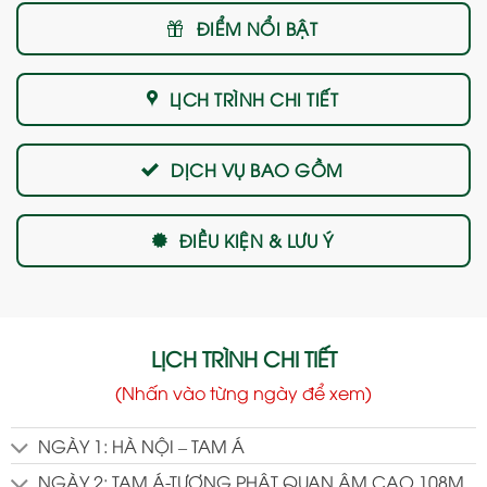
ĐIỂM NỔI BẬT
LỊCH TRÌNH CHI TIẾT
DỊCH VỤ BAO GỒM
ĐIỀU KIỆN & LƯU Ý
LỊCH TRÌNH CHI TIẾT
(Nhấn vào từng ngày để xem)
NGÀY 1: HÀ NỘI – TAM Á
NGÀY 2: TAM Á-TƯỢNG PHẬT QUAN ÂM CAO 108M