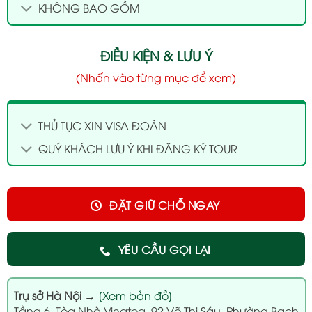
KHÔNG BAO GỒM
ĐIỀU KIỆN & LƯU Ý
(Nhấn vào từng mục để xem)
THỦ TỤC XIN VISA ĐOÀN
QUÝ KHÁCH LƯU Ý KHI ĐĂNG KÝ TOUR
ĐẶT GIỮ CHỖ NGAY
YÊU CẦU GỌI LẠI
Trụ sở Hà Nội
→
[Xem bản đồ]
Tầng 6, Tòa Nhà Vinatea, 92 Võ Thị Sáu, Phường Bạch