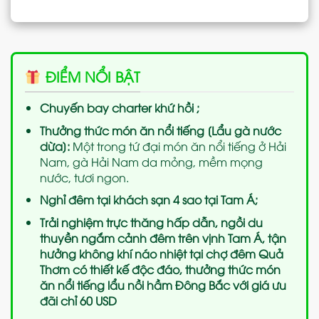
ĐIỂM NỔI BẬT
Chuyến bay charter khứ hồi ;
Thưởng thức món ăn nổi tiếng [Lẩu gà nước
dừa]:
Một trong tứ đại món ăn nổi tiếng ở Hải
Nam, gà Hải Nam da mỏng, mềm mọng
nước, tươi ngon.
Nghỉ đêm tại khách sạn 4 sao tại Tam Á;
Trải nghiệm trực thăng hấp dẫn, ngồi du
thuyền ngắm cảnh đêm trên vịnh Tam Á, tận
hưởng không khí náo nhiệt tại chợ đêm Quả
Thơm có thiết kế độc đáo, thưởng thức món
ăn nổi tiếng lẩu nồi hầm Đông Bắc với giá ưu
đãi chỉ 60 USD