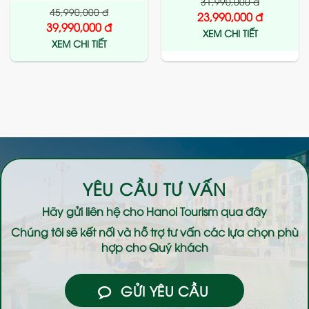
31,990,000
đ
45,990,000
đ
23,990,000
đ
39,990,000
đ
XEM CHI TIẾT
XEM CHI TIẾT
YÊU CẦU TƯ VẤN
Hãy gửi liên hệ cho
Hanoi Tourism
qua đây
Chúng tôi sẽ kết nối và hỗ trợ tư vấn các lựa chọn phù
hợp cho Quý khách
GỬI YÊU CẦU