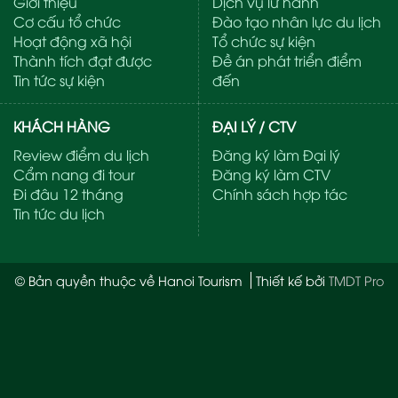
Giới thiệu
Dịch vụ lữ hành
Cơ cấu tổ chức
Đào tạo nhân lực du lịch
Hoạt động xã hội
Tổ chức sự kiện
Thành tích đạt được
Đề án phát triển điểm
Tin tức sự kiện
đến
KHÁCH HÀNG
ĐẠI LÝ / CTV
Review điểm du lịch
Đăng ký làm Đại lý
Cẩm nang đi tour
Đăng ký làm CTV
Đi đâu 12 tháng
Chính sách hợp tác
Tin tức du lịch
© Bản quyền thuộc về Hanoi Tourism
Thiết kế bởi
TMDT Pro