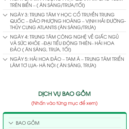
TRÊN BIỂN – ( ĂN SÁNG/TRƯA/TỐI)
NGÀY 3: TRUNG TÂM Y HỌC CỔ TRUYỀN TRUNG
QUỐC – ĐẢO PHƯỢNG HOÀNG – VỊNH HẢI ĐƯỜNG-
THỦY CUNG ATLANTIS (ĂN SÁNG/TRƯA)
NGÀY 4: TRUNG TÂM CÔNG NGHỆ VỀ GIẤC NGỦ
VÀ SỨC KHỎE –ĐẠI TIỂU ĐỘNG THIÊN– HẢI HOA
ĐẢO ( ĂN SÁNG, TRƯA, TỐI)
NGÀY 5: HẢI HOA ĐẢO – TAM Á – TRUNG TÂM TRIỂN
LÃM TƠ LỤA- HÀ NỘI ( ĂN SÁNG, TRƯA)
DỊCH VỤ BAO GỒM
(Nhấn vào từng mục để xem)
BAO GỒM