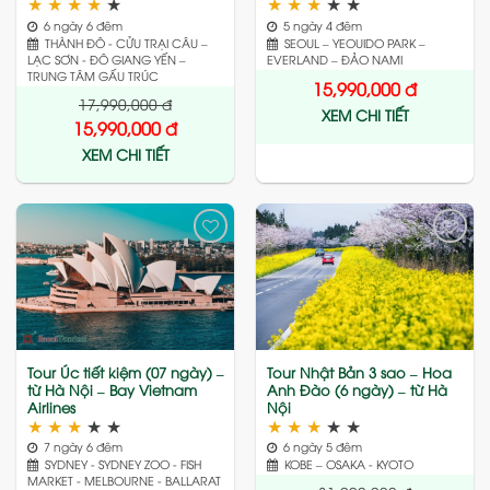
★
★
★
★
★
★
★
★
★
★
6 ngày 6 đêm
5 ngày 4 đêm
THÀNH ĐÔ - CỬU TRẠI CÂU –
SEOUL – YEOUIDO PARK –
LẠC SƠN - ĐÔ GIANG YẾN –
EVERLAND – ĐẢO NAMI
TRUNG TÂM GẤU TRÚC
15,990,000
đ
17,990,000
đ
XEM CHI TIẾT
15,990,000
đ
XEM CHI TIẾT
Add
Add
to
to
wishlist
wishlist
Tour Úc tiết kiệm (07 ngày) –
Tour Nhật Bản 3 sao – Hoa
từ Hà Nội – Bay Vietnam
Anh Đào (6 ngày) – từ Hà
Airlines
Nội
★
★
★
★
★
★
★
★
★
★
7 ngày 6 đêm
6 ngày 5 đêm
SYDNEY - SYDNEY ZOO - FISH
KOBE – OSAKA - KYOTO
MARKET - MELBOURNE - BALLARAT