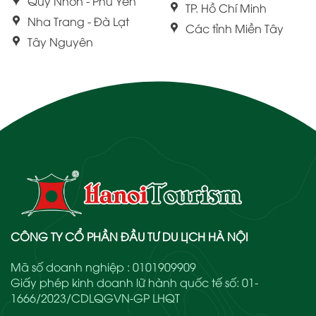
Quy Nhơn - Phú Yên
TP. Hồ Chí Minh
Nha Trang - Đà Lạt
Các tỉnh Miền Tây
Tây Nguyên
CÔNG TY CỔ PHẦN ĐẦU TƯ DU LỊCH HÀ NỘI
Mã số doanh nghiệp : 0101909909
Giấy phép kinh doanh lữ hành quốc tế số: 01-
1666/2023/CDLQGVN-GP LHQT