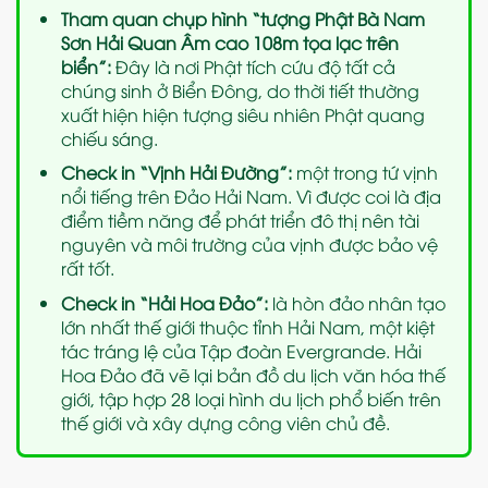
Tham quan chụp hình “tượng Phật Bà Nam
Sơn Hải Quan Âm cao 108m tọa lạc trên
biển”:
Đây là nơi Phật tích cứu độ tất cả
chúng sinh ở Biển Đông, do thời tiết thường
xuất hiện hiện tượng siêu nhiên Phật quang
chiếu sáng.
Check in “Vịnh Hải Đường”:
một trong tứ vịnh
nổi tiếng trên Đảo Hải Nam. Vì được coi là địa
điểm tiềm năng để phát triển đô thị nên tài
nguyên và môi trường của vịnh được bảo vệ
rất tốt.
Check in “Hải Hoa Đảo”:
là hòn đảo nhân tạo
lớn nhất thế giới thuộc tỉnh Hải Nam, một kiệt
tác tráng lệ của Tập đoàn Evergrande. Hải
Hoa Đảo đã vẽ lại bản đồ du lịch văn hóa thế
giới, tập hợp 28 loại hình du lịch phổ biến trên
thế giới và xây dựng công viên chủ đề.