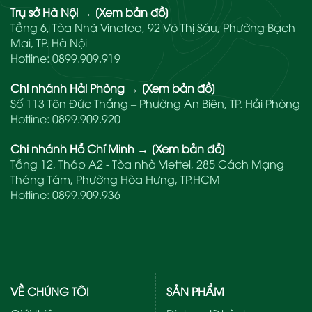
Trụ sở Hà Nội
→
[Xem bản đồ]
Tầng 6, Tòa Nhà Vinatea, 92 Võ Thị Sáu, Phường Bạch
Mai, TP. Hà Nội
Hotline:
0899.909.919
Chi nhánh Hải Phòng
→
[Xem bản đồ]
Số 113 Tôn Đức Thắng – Phường An Biên, TP. Hải Phòng
Hotline:
0899.909.920
Chi nhánh Hồ Chí Minh
→
[Xem bản đồ]
Tầng 12, Tháp A2 - Tòa nhà Viettel, 285 Cách Mạng
Tháng Tám, Phường Hòa Hưng, TP.HCM
Hotline:
0899.909.936
VỀ CHÚNG TÔI
SẢN PHẨM