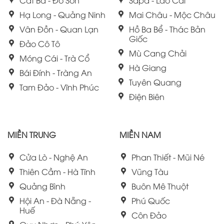
Hạ Long - Quảng Ninh
Mai Châu - Mộc Châu
Vân Đồn - Quan Lạn
Hồ Ba Bể - Thác Bản
Giốc
Đảo Cô Tô
Mù Cang Chải
Móng Cái - Trà Cổ
Hà Giang
Bái Đính - Tràng An
Tuyên Quang
Tam Đảo - Vĩnh Phúc
Điện Biên
MIỀN TRUNG
MIỀN NAM
Cửa Lò - Nghệ An
Phan Thiết - Mũi Né
Thiên Cầm - Hà Tĩnh
Vũng Tàu
Quảng Bình
Buôn Mê Thuột
Hội An - Đà Nẵng -
Phú Quốc
Huế
Côn Đảo