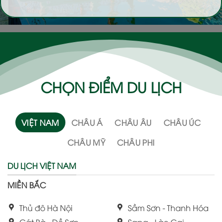
CHỌN ĐIỂM DU LỊCH
VIỆT NAM
CHÂU Á
CHÂU ÂU
CHÂU ÚC
CHÂU MỸ
CHÂU PHI
DU LỊCH VIỆT NAM
MIỀN BẮC
Thủ đô Hà Nội
Sầm Sơn - Thanh Hóa
Cát Bà - Đồ Sơn
Sapa - Lào Cai