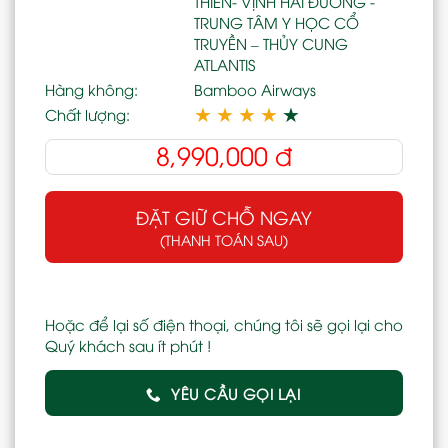
THIÊN- VỊNH HẢI ĐƯỜNG -
TRUNG TÂM Y HỌC CỔ
TRUYỀN – THỦY CUNG
ATLANTIS
Hàng không:
Bamboo Airways
★
★
★
★
★
Chất lượng:
8,990,000
đ
ĐẶT GIỮ CHỖ NGAY
(THANH TOÁN SAU)
Hoặc để lại số điện thoại, chúng tôi sẽ gọi lại cho
Quý khách sau ít phút !
YÊU CẦU GỌI LẠI