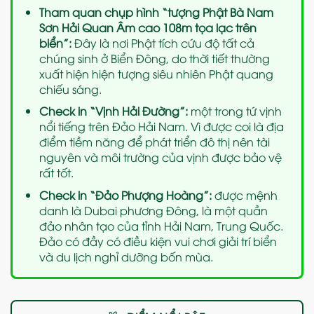
Tham quan chụp hình “tượng Phật Bà Nam
Sơn Hải Quan Âm cao 108m tọa lạc trên
biển”:
Đây là nơi Phật tích cứu độ tất cả
chúng sinh ở Biển Đông, do thời tiết thường
xuất hiện hiện tượng siêu nhiên Phật quang
chiếu sáng.
Check in “Vịnh Hải Đường”:
một trong tứ vịnh
nổi tiếng trên Đảo Hải Nam. Vì được coi là địa
điểm tiềm năng để phát triển đô thị nên tài
nguyên và môi trường của vịnh được bảo vệ
rất tốt.
Check in “Đảo Phượng Hoàng”:
được mệnh
danh là Dubai phương Đông, là một quần
đảo nhân tạo của tỉnh Hải Nam, Trung Quốc.
Đảo có đầy có điều kiện vui chơi giải trí biển
và du lịch nghỉ dưỡng bốn mùa.