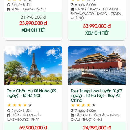
6 ngày 5 đêm
6 ngày 5 đêm
KOBE – OSAKA - KYOTO
HÀ NỘI – TOKYO – NÚI PHÚ SĨ –
SHIRAKAWAGO – KYOTO – OSAKA
31,990,000
đ
– HÀ NỘI
23,990,000
đ
33,990,000
đ
XEM CHI TIẾT
XEM CHI TIẾT
Add
Add
to
to
wishlist
wishlist
Tour Châu Âu 05 Nước (09
Tour Trung Hoa Huyền Bí (07
ngày) – từ Hà Nội
ngày) – từ Hà Nội – Bay Air
China
★
★
★
★
★
★
★
★
★
★
9 ngày 8 đêm
7 ngày 6 đêm
ĐỨC - HÀ LAN – BỈ -
BẮC KINH - TÔ CHÂU – HÀNG
LUXEMBOURG - PHÁP
CHÂU - THƯỢNG HẢI
69,900,000
đ
24,990,000
đ