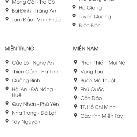
Móng Cái - Trà Cổ
Hà Giang
Bái Đính - Tràng An
Tuyên Quang
Tam Đảo - Vĩnh Phúc
Điện Biên
MIỀN TRUNG
MIỀN NAM
Cửa Lò - Nghệ An
Phan Thiết - Mũi Né
Thiên Cầm - Hà Tĩnh
Vũng Tàu
Quảng Bình
Buôn Mê Thuột
Hội An - Đà Nẵng -
Phú Quốc
Huế
Côn Đảo
Quy Nhơn - Phú Yên
TP. Hồ Chí Minh
Nha Trang - Đà Lạt
Các tỉnh Miền Tây
Tây Nguyên