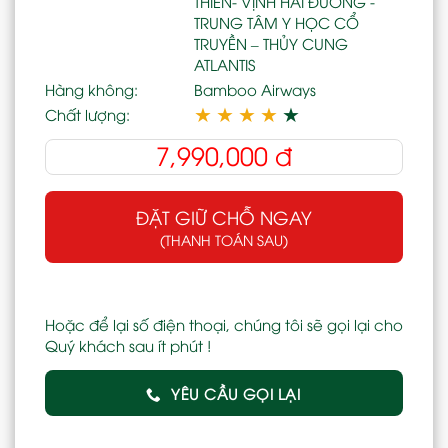
THIÊN- VỊNH HẢI ĐƯỜNG -
TRUNG TÂM Y HỌC CỔ
TRUYỀN – THỦY CUNG
ATLANTIS
Hàng không:
Bamboo Airways
★
★
★
★
★
Chất lượng:
7,990,000
đ
ĐẶT GIỮ CHỖ NGAY
(THANH TOÁN SAU)
Hoặc để lại số điện thoại, chúng tôi sẽ gọi lại cho
Quý khách sau ít phút !
YÊU CẦU GỌI LẠI