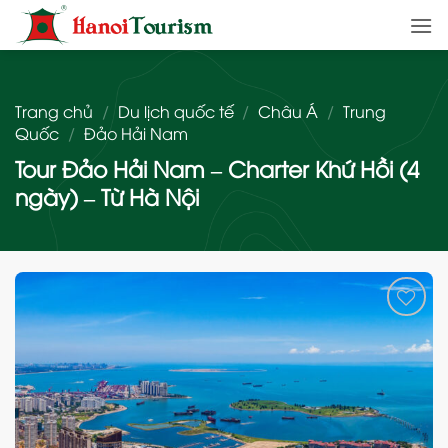
Bỏ
qua
nội
dung
Trang chủ
/
Du lịch quốc tế
/
Châu Á
/
Trung
Quốc
/
Đảo Hải Nam
Tour Đảo Hải Nam – Charter Khứ Hồi (4
ngày) – Từ Hà Nội
Add
to
wishlist