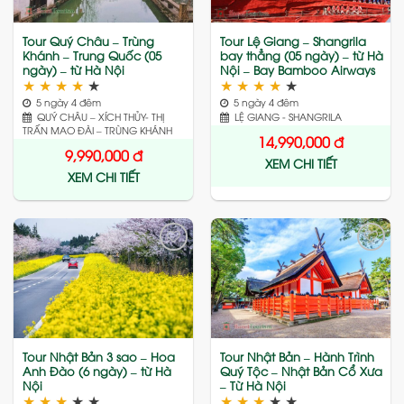
Tour Quý Châu – Trùng
Tour Lệ Giang – Shangrila
Khánh – Trung Quốc (05
bay thẳng (05 ngày) – từ Hà
ngày) – từ Hà Nội
Nội – Bay Bamboo Airways
★
★
★
★
★
★
★
★
★
★
5 ngày 4 đêm
5 ngày 4 đêm
QUÝ CHÂU – XÍCH THỦY- THỊ
LỆ GIANG - SHANGRILA
TRẤN MAO ĐÀI – TRÙNG KHÁNH
14,990,000
đ
9,990,000
đ
XEM CHI TIẾT
XEM CHI TIẾT
Add
Add
to
to
wishlist
wishlist
Tour Nhật Bản 3 sao – Hoa
Tour Nhật Bản – Hành Trình
Anh Đào (6 ngày) – từ Hà
Quý Tộc – Nhật Bản Cổ Xưa
Nội
– Từ Hà Nội
★
★
★
★
★
★
★
★
★
★