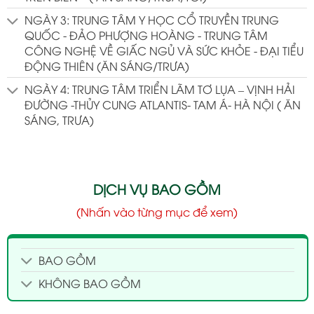
NGÀY 3: TRUNG TÂM Y HỌC CỔ TRUYỀN TRUNG
QUỐC - ĐẢO PHƯỢNG HOÀNG - TRUNG TÂM
CÔNG NGHỆ VỀ GIẤC NGỦ VÀ SỨC KHỎE - ĐẠI TIỂU
ĐỘNG THIÊN (ĂN SÁNG/TRƯA)
NGÀY 4: TRUNG TÂM TRIỂN LÃM TƠ LỤA – VỊNH HẢI
ĐƯỜNG -THỦY CUNG ATLANTIS- TAM Á- HÀ NỘI ( ĂN
SÁNG, TRƯA)
DỊCH VỤ BAO GỒM
(Nhấn vào từng mục để xem)
BAO GỒM
KHÔNG BAO GỒM