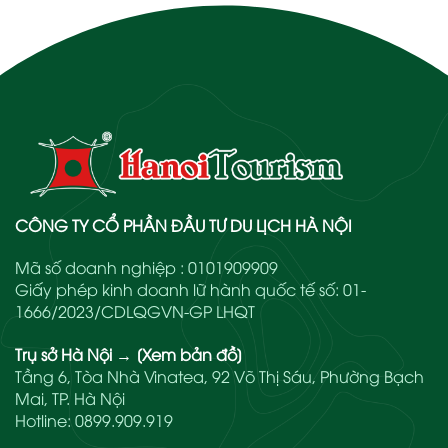
CÔNG TY CỔ PHẦN ĐẦU TƯ DU LỊCH HÀ NỘI
Mã số doanh nghiệp : 0101909909
Giấy phép kinh doanh lữ hành quốc tế số: 01-
1666/2023/CDLQGVN-GP LHQT
Trụ sở Hà Nội
→
[Xem bản đồ]
Tầng 6, Tòa Nhà Vinatea, 92 Võ Thị Sáu, Phường Bạch
Mai, TP. Hà Nội
Hotline:
0899.909.919