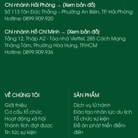
Chi nhánh Hải Phòng
→
[Xem bản đồ]
Số 113 Tôn Đức Thắng – Phường An Biên, TP. Hải Phòng
Hotline:
0899.909.920
Chi nhánh Hồ Chí Minh
→
[Xem bản đồ]
Tầng 12, Tháp A2 - Tòa nhà Viettel, 285 Cách Mạng
Tháng Tám, Phường Hòa Hưng, TP.HCM
Hotline:
0899.909.936
VỀ CHÚNG TÔI
SẢN PHẨM
Giới thiệu
Dịch vụ lữ hành
Cơ cấu tổ chức
Đào tạo nhân lực du lịch
Hoạt động xã hội
Tổ chức sự kiện
Thành tích đạt được
Đề án phát triển điểm
Tin tức sự kiện
đến