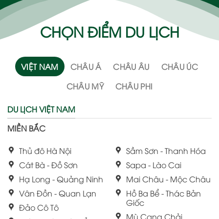
CHỌN ĐIỂM DU LỊCH
VIỆT NAM
CHÂU Á
CHÂU ÂU
CHÂU ÚC
CHÂU MỸ
CHÂU PHI
DU LỊCH VIỆT NAM
MIỀN BẮC
Thủ đô Hà Nội
Sầm Sơn - Thanh Hóa
Cát Bà - Đồ Sơn
Sapa - Lào Cai
Hạ Long - Quảng Ninh
Mai Châu - Mộc Châu
Vân Đồn - Quan Lạn
Hồ Ba Bể - Thác Bản
Giốc
Đảo Cô Tô
Mù Cang Chải