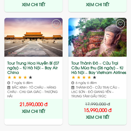
XEM CHI TIẾT
XEM CHI TIẾT
Add
Add
to
to
wishlist
wishlist
Tour Trung Hoa Huyền Bí (07
Tour Thành Đô – Cửu Trại
ngày) – từ Hà Nội – Bay Air
Câu Mùa thu (06 ngày) – từ
China
Hà Nội – Bay Vietnam Airlines
★
★
★
★
★
★
★
★
★
★
7 ngày 6 đêm
6 ngày 6 đêm
BẮC KINH - TÔ CHÂU – HÀNG
THÀNH ĐÔ - CỬU TRẠI CÂU –
CHÂU - CHU GIA GIÁC - THƯỢNG
LẠC SƠN - ĐÔ GIANG YẾN –
HẢI
TRUNG TÂM GẤU TRÚC
17,990,000
đ
21,590,000
đ
15,990,000
đ
XEM CHI TIẾT
XEM CHI TIẾT