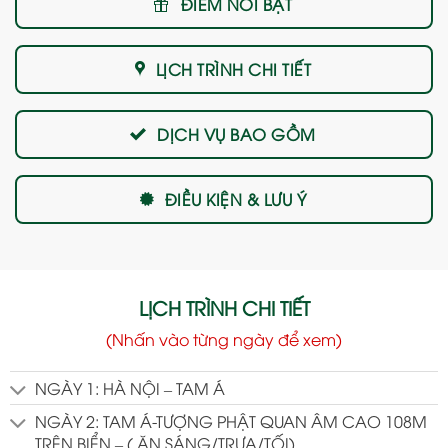
ĐIỂM NỔI BẬT
LỊCH TRÌNH CHI TIẾT
DỊCH VỤ BAO GỒM
ĐIỀU KIỆN & LƯU Ý
LỊCH TRÌNH CHI TIẾT
(Nhấn vào từng ngày để xem)
NGÀY 1: HÀ NỘI – TAM Á
NGÀY 2: TAM Á-TƯỢNG PHẬT QUAN ÂM CAO 108M
TRÊN BIỂN – ( ĂN SÁNG/TRƯA/TỐI)