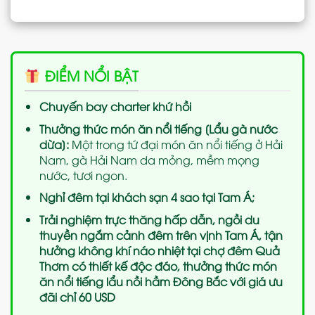
ĐIỂM NỔI BẬT
Chuyến bay charter khứ hồi
Thưởng thức món ăn nổi tiếng [Lẩu gà nước
dừa]:
Một trong tứ đại món ăn nổi tiếng ở Hải
Nam, gà Hải Nam da mỏng, mềm mọng
nước, tươi ngon.
Nghỉ đêm tại khách sạn 4 sao tại Tam Á;
Trải nghiệm trực thăng hấp dẫn, ngồi du
thuyền ngắm cảnh đêm trên vịnh Tam Á, tận
hưởng không khí náo nhiệt tại chợ đêm Quả
Thơm có thiết kế độc đáo, thưởng thức món
ăn nổi tiếng lẩu nồi hầm Đông Bắc với giá ưu
đãi chỉ 60 USD