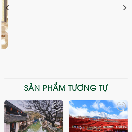
SẢN PHẨM TƯƠNG TỰ
Add
Add
to
to
wishlist
wishlist