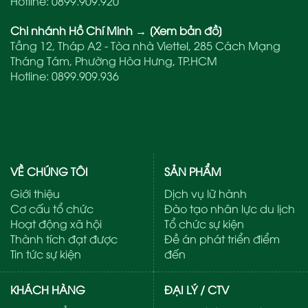
Hotline:
0899.909.920
Chi nhánh Hồ Chí Minh
→
[Xem bản đồ]
Tầng 12, Tháp A2 - Tòa nhà Viettel, 285 Cách Mạng
Tháng Tám, Phường Hòa Hưng, TP.HCM
Hotline:
0899.909.936
VỀ CHÚNG TÔI
SẢN PHẨM
Giới thiệu
Dịch vụ lữ hành
Cơ cấu tổ chức
Đào tạo nhân lực du lịch
Hoạt động xã hội
Tổ chức sự kiện
Thành tích đạt được
Đề án phát triển điểm
Tin tức sự kiện
đến
KHÁCH HÀNG
ĐẠI LÝ / CTV