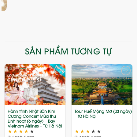
SẢN PHẨM TƯƠNG TỰ
Add
Add
to
to
wishlist
wishlist
Hành trình Nhật Bản Kim
Tour Huế Mộng Mơ (03 ngày)
Cương Concert Mùa thu –
– từ Hà Nội
Linh hoạt (6 ngày) – Bay
Vietnam Airlines – Từ Hà Nội
★
★
★
★
★
★
★
★
★
★
6 ngày 5 đêm
3 ngày 2 đêm