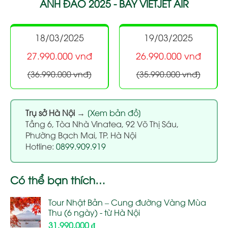
ANH ĐÀO 2025 - BAY VIETJET AIR
18/03/2025
19/03/2025
27.990.000 vnđ
26.990.000 vnđ
(36.990.000 vnđ)
(35.990.000 vnđ)
Trụ sở Hà Nội
→
[Xem bản đồ]
Tầng 6, Tòa Nhà Vinatea, 92 Võ Thị Sáu,
Phường Bạch Mai, TP. Hà Nội
Hotline:
0899.909.919
Có thể bạn thích…
Tour Nhật Bản – Cung đường Vàng Mùa
Thu (6 ngày) - từ Hà Nội
31.990.000
₫