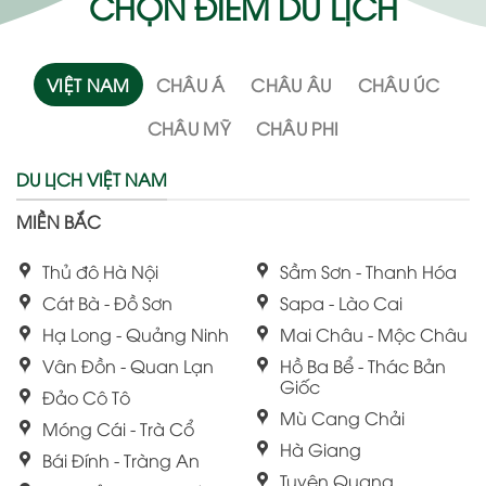
CHỌN ĐIỂM DU LỊCH
VIỆT NAM
CHÂU Á
CHÂU ÂU
CHÂU ÚC
CHÂU MỸ
CHÂU PHI
DU LỊCH VIỆT NAM
MIỀN BẮC
Thủ đô Hà Nội
Sầm Sơn - Thanh Hóa
Cát Bà - Đồ Sơn
Sapa - Lào Cai
Hạ Long - Quảng Ninh
Mai Châu - Mộc Châu
Vân Đồn - Quan Lạn
Hồ Ba Bể - Thác Bản
Giốc
Đảo Cô Tô
Mù Cang Chải
Móng Cái - Trà Cổ
Hà Giang
Bái Đính - Tràng An
Tuyên Quang