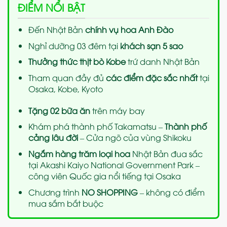
ĐIỂM NỔI BẬT
Đến Nhật Bản
chính vụ hoa Anh Đào
Nghỉ dưỡng
03 đêm tại
khách sạn 5 sao
Thưởng thức thịt bò Kobe
trứ danh Nhật Bản
Tham quan
đầy đủ
các điểm đặc sắc nhất
tại
Osaka, Kobe, Kyoto
Tặng 02 bữa ăn
trên máy bay
Khám phá thành phố Takamatsu –
Thành phố
cảng lâu đời
– Cửa ngõ của vùng Shikoku
Ngắm hàng trăm loại hoa
Nhật Bản đua sắc
tại Akashi Kaiyo National Government
Park –
công viên Quốc gia nổi tiếng tại Osaka
Chương trình
NO SHOPPING
– không có điểm
mua sắm bắt buộc