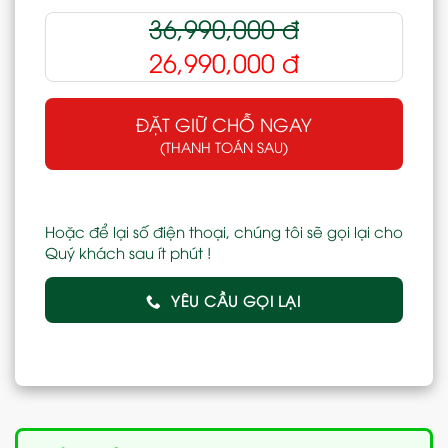
36,990,000
đ
26,990,000
đ
ĐẶT GIỮ CHỖ NGAY
(THANH TOÁN SAU)
Hoặc để lại số điện thoại, chúng tôi sẽ gọi lại cho
Quý khách sau ít phút !
YÊU CẦU GỌI LẠI