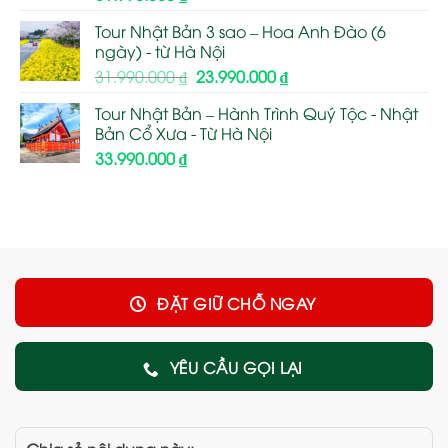
Tour Nhật Bản 3 sao – Hoa Anh Đào (6
ngày) - từ Hà Nội
Giá
Giá
31.990.000
₫
23.990.000
₫
gốc
hiện
Tour Nhật Bản – Hành Trình Quý Tộc - Nhật
là:
tại
Bản Cổ Xưa - Từ Hà Nội
31.990.000 ₫.
là:
33.990.000
₫
23.990.000 ₫.
ĐẶT GIỮ CHỖ NGAY
YÊU CẦU GỌI LẠI