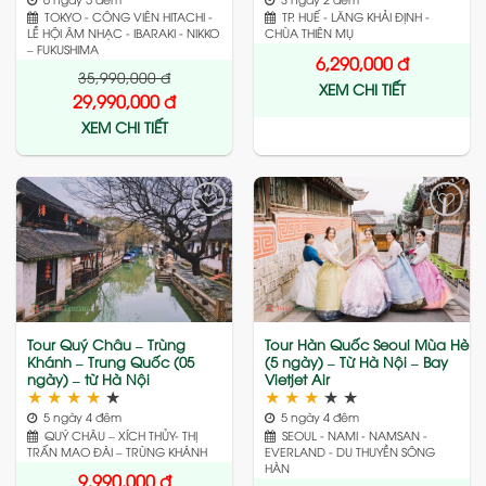
TOKYO - CÔNG VIÊN HITACHI -
TP. HUẾ - LĂNG KHẢI ĐỊNH -
LỄ HỘI ÂM NHẠC - IBARAKI - NIKKO
CHÙA THIÊN MỤ
– FUKUSHIMA
6,290,000
đ
35,990,000
đ
XEM CHI TIẾT
29,990,000
đ
XEM CHI TIẾT
Add
Add
to
to
wishlist
wishlist
Tour Quý Châu – Trùng
Tour Hàn Quốc Seoul Mùa Hè
Khánh – Trung Quốc (05
(5 ngày) – Từ Hà Nội – Bay
ngày) – từ Hà Nội
Vietjet Air
★
★
★
★
★
★
★
★
★
★
5 ngày 4 đêm
5 ngày 4 đêm
QUÝ CHÂU – XÍCH THỦY- THỊ
SEOUL - NAMI - NAMSAN -
TRẤN MAO ĐÀI – TRÙNG KHÁNH
EVERLAND - DU THUYỀN SÔNG
HÀN
9,990,000
đ