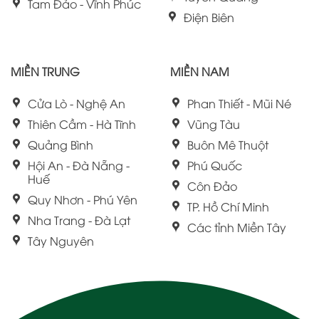
Tam Đảo - Vĩnh Phúc
Điện Biên
MIỀN TRUNG
MIỀN NAM
Cửa Lò - Nghệ An
Phan Thiết - Mũi Né
Thiên Cầm - Hà Tĩnh
Vũng Tàu
Quảng Bình
Buôn Mê Thuột
Hội An - Đà Nẵng -
Phú Quốc
Huế
Côn Đảo
Quy Nhơn - Phú Yên
TP. Hồ Chí Minh
Nha Trang - Đà Lạt
Các tỉnh Miền Tây
Tây Nguyên