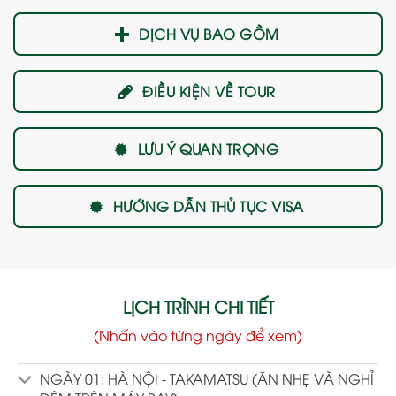
DỊCH VỤ BAO GỒM
ĐIỀU KIỆN VỀ TOUR
LƯU Ý QUAN TRỌNG
HƯỚNG DẪN THỦ TỤC VISA
LỊCH TRÌNH CHI TIẾT
(Nhấn vào từng ngày để xem)
NGÀY 01: HÀ NỘI - TAKAMATSU (ĂN NHẸ VÀ NGHỈ