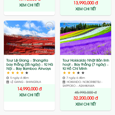
13,990,000
đ
XEM CHI TIẾT
XEM CHI TIẾT
Add
Add
to
to
wishlist
wishlist
Tour Lệ Giang – Shangrila
Tour Hokkaido Nhật Bản linh
bay thẳng (05 ngày) – từ Hà
hoạt – Bay thẳng (7 ngày) –
Nội – Bay Bamboo Airways
từ Hồ Chí Minh
★
★
★
★
★
★
★
★
★
★
5 ngày 4 đêm
7 ngày 6 đêm
LỆ GIANG - SHANGRILA
HOKKAIDO- NOBORIBETSU -
SAPPORO – ASAHIKAWA
14,990,000
đ
45,990,000
đ
XEM CHI TIẾT
32,200,000
đ
XEM CHI TIẾT