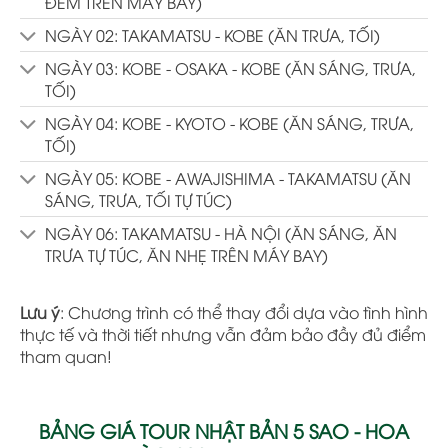
ĐÊM TRÊN MÁY BAY)
NGÀY 02: TAKAMATSU - KOBE (ĂN TRƯA, TỐI)
NGÀY 03: KOBE - OSAKA - KOBE (ĂN SÁNG, TRƯA,
TỐI)
NGÀY 04: KOBE - KYOTO - KOBE (ĂN SÁNG, TRƯA,
TỐI)
NGÀY 05: KOBE - AWAJISHIMA - TAKAMATSU (ĂN
SÁNG, TRƯA, TỐI TỰ TÚC)
NGÀY 06: TAKAMATSU - HÀ NỘI (ĂN SÁNG, ĂN
TRƯA TỰ TÚC, ĂN NHẸ TRÊN MÁY BAY)
Lưu ý
: Chương trình có thể thay đổi dựa vào tình hình
thực tế và thời tiết nhưng vẫn đảm bảo đầy đủ điểm
tham quan!
BẢNG GIÁ TOUR NHẬT BẢN 5 SAO - HOA