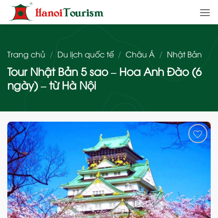
Bỏ
qua
nội
dung
Trang chủ
/
Du lịch quốc tế
/
Châu Á
/
Nhật Bản
Tour Nhật Bản 5 sao – Hoa Anh Đào (6
ngày) – từ Hà Nội
Add
to
wishlist