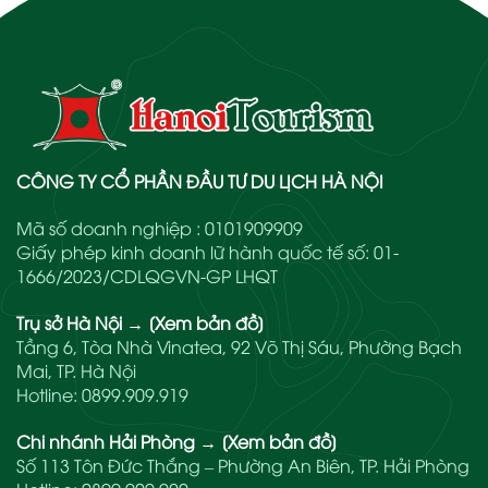
CÔNG TY CỔ PHẦN ĐẦU TƯ DU LỊCH HÀ NỘI
Mã số doanh nghiệp : 0101909909
Giấy phép kinh doanh lữ hành quốc tế số: 01-
1666/2023/CDLQGVN-GP LHQT
Trụ sở Hà Nội
→
[Xem bản đồ]
Tầng 6, Tòa Nhà Vinatea, 92 Võ Thị Sáu, Phường Bạch
Mai, TP. Hà Nội
Hotline:
0899.909.919
Chi nhánh Hải Phòng
→
[Xem bản đồ]
Số 113 Tôn Đức Thắng – Phường An Biên, TP. Hải Phòng