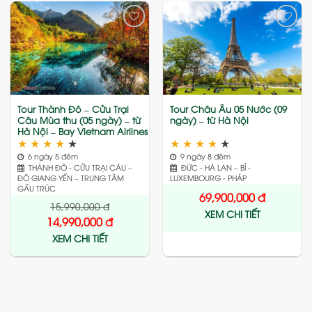
Add
Add
to
to
wishlist
wishlist
Tour Thành Đô – Cửu Trại
Tour Châu Âu 05 Nước (09
Câu Mùa thu (05 ngày) – từ
ngày) – từ Hà Nội
Hà Nội – Bay Vietnam Airlines
★
★
★
★
★
★
★
★
★
★
6 ngày 5 đêm
9 ngày 8 đêm
THÀNH ĐÔ - CỬU TRẠI CÂU –
ĐỨC - HÀ LAN – BỈ -
ĐÔ GIANG YẾN – TRUNG TÂM
LUXEMBOURG - PHÁP
GẤU TRÚC
69,900,000
đ
15,990,000
đ
XEM CHI TIẾT
14,990,000
đ
XEM CHI TIẾT