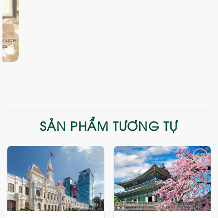
SẢN PHẨM TƯƠNG TỰ
Add
Add
to
to
wishlist
wishlist