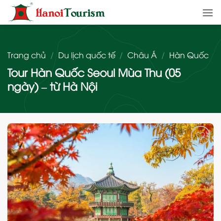
Bỏ
qua
nội
dung
Trang chủ
/
Du lịch quốc tế
/
Châu Á
/
Hàn Quốc
Tour Hàn Quốc Seoul Mùa Thu (05
ngày) – từ Hà Nội
Add
to
wishlist