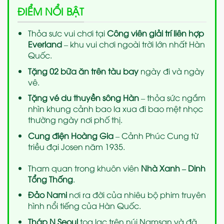
ĐIỂM NỔI BẬT
Thỏa sưc vui chơi tại
Công viên giải trí liên hợp
Everland
– khu vui chơi ngoài trời lớn nhất Hàn
Quốc.
Tặng 02 bữa ăn trên tàu bay
ngày đi và ngày
vê.
Tặng vé
du thuyền sông Hàn
– thỏa sức ngắm
nhìn khung cảnh bao la xua đi bao mệt nhọc
thường ngày nơi phố thị.
Cung điện Hoàng Gia
– Cảnh Phúc Cung từ
triều đại Josen năm 1935.
Tham quan trong khuôn viên
Nhà Xanh – Dinh
Tổng Thống
.
Đảo Nami
nơi ra đời của nhiêu bộ phim truyên
hình nổi tiếng của Hàn Quốc.
Tháp N Seoul
tọa lạc trên núi Namsan và đã