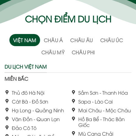
CHỌN ĐIỂM DU LỊCH
VIỆT NAM
CHÂU Á
CHÂU ÂU
CHÂU ÚC
CHÂU MỸ
CHÂU PHI
DU LỊCH VIỆT NAM
MIỀN BẮC
Thủ đô Hà Nội
Sầm Sơn - Thanh Hóa
Cát Bà - Đồ Sơn
Sapa - Lào Cai
Hạ Long - Quảng Ninh
Mai Châu - Mộc Châu
Vân Đồn - Quan Lạn
Hồ Ba Bể - Thác Bản
Giốc
Đảo Cô Tô
Mù Cang Chải