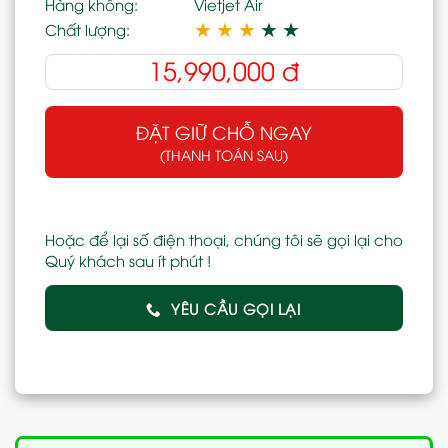
Hàng không:
Vietjet Air
★
★
★
★
★
Chất lượng:
15,990,000
đ
ĐẶT GIỮ CHỖ NGAY
(THANH TOÁN SAU)
Hoặc để lại số điện thoại, chúng tôi sẽ gọi lại cho
Quý khách sau ít phút !
YÊU CẦU GỌI LẠI