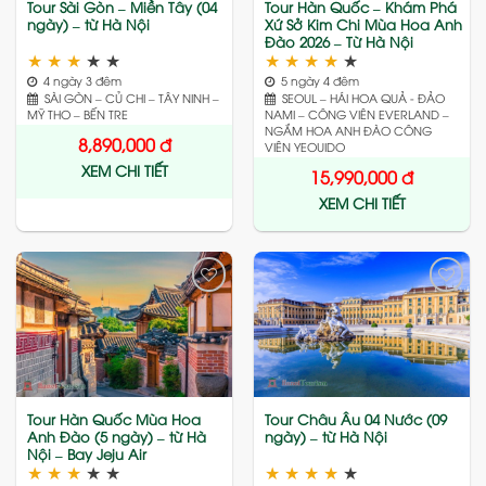
Tour Sài Gòn – Miền Tây (04
Tour Hàn Quốc – Khám Phá
ngày) – từ Hà Nội
Xứ Sở Kim Chi Mùa Hoa Anh
Đào 2026 – Từ Hà Nội
★
★
★
★
★
★
★
★
★
★
4 ngày 3 đêm
5 ngày 4 đêm
SÀI GÒN – CỦ CHI – TÂY NINH –
SEOUL – HÁI HOA QUẢ - ĐẢO
MỸ THO – BẾN TRE
NAMI – CÔNG VIÊN EVERLAND –
NGẮM HOA ANH ĐÀO CÔNG
8,890,000
đ
VIÊN YEOUIDO
XEM CHI TIẾT
15,990,000
đ
XEM CHI TIẾT
Add
Add
to
to
wishlist
wishlist
Tour Hàn Quốc Mùa Hoa
Tour Châu Âu 04 Nước (09
Anh Đào (5 ngày) – từ Hà
ngày) – từ Hà Nội
Nội – Bay Jeju Air
★
★
★
★
★
★
★
★
★
★