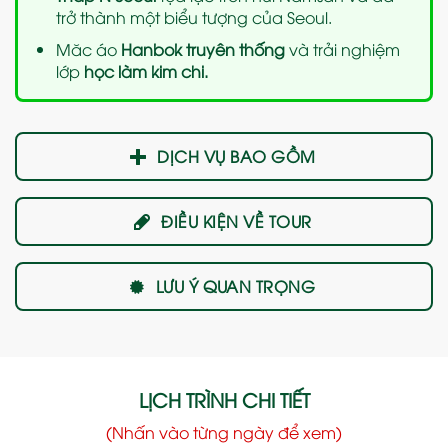
trở thành một biểu tượng của Seoul.
Măc áo
Hanbok truyên thống
và trải nghiệm
lớp
học làm kim chi.
DỊCH VỤ BAO GỒM
ĐIỀU KIỆN VỀ TOUR
LƯU Ý QUAN TRỌNG
LỊCH TRÌNH CHI TIẾT
(Nhấn vào từng ngày để xem)