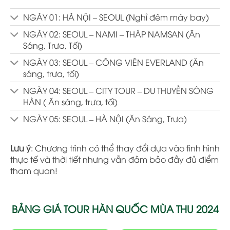
NGÀY 01: HÀ NỘI – SEOUL (Nghỉ đêm máy bay)
NGÀY 02: SEOUL – NAMI – THÁP NAMSAN (Ăn
Sáng, Trưa, Tối)
NGÀY 03: SEOUL – CÔNG VIÊN EVERLAND (Ăn
sáng, trưa, tối)
NGÀY 04: SEOUL – CITY TOUR – DU THUYỀN SÔNG
HÀN ( Ăn sáng, trưa, tối)
NGÀY 05: SEOUL – HÀ NỘI (Ăn Sáng, Trưa)
Lưu ý
: Chương trình có thể thay đổi dựa vào tình hình
thực tế và thời tiết nhưng vẫn đảm bảo đầy đủ điểm
tham quan!
BẢNG GIÁ TOUR HÀN QUỐC MÙA THU 2024