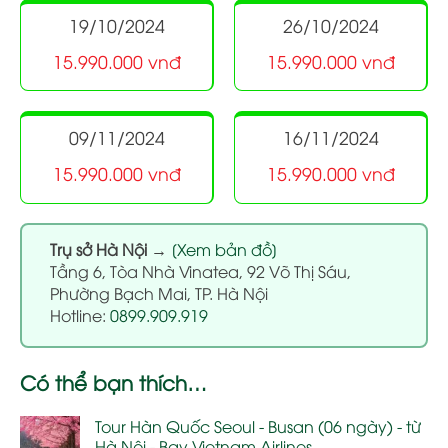
19/10/2024
26/10/2024
15.990.000 vnđ
15.990.000 vnđ
09/11/2024
16/11/2024
15.990.000 vnđ
15.990.000 vnđ
Trụ sở Hà Nội
→
[Xem bản đồ]
Tầng 6, Tòa Nhà Vinatea, 92 Võ Thị Sáu,
Phường Bạch Mai, TP. Hà Nội
Hotline:
0899.909.919
Có thể bạn thích…
Tour Hàn Quốc Seoul - Busan (06 ngày) - từ
Hà Nội - Bay Vietnam Airlines