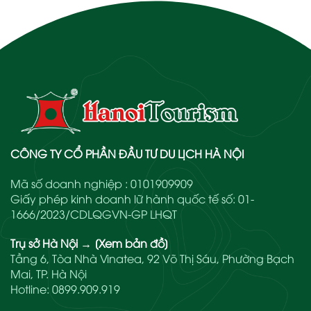
CÔNG TY CỔ PHẦN ĐẦU TƯ DU LỊCH HÀ NỘI
Mã số doanh nghiệp : 0101909909
Giấy phép kinh doanh lữ hành quốc tế số: 01-
1666/2023/CDLQGVN-GP LHQT
Trụ sở Hà Nội
→
[Xem bản đồ]
Tầng 6, Tòa Nhà Vinatea, 92 Võ Thị Sáu, Phường Bạch
Mai, TP. Hà Nội
Hotline:
0899.909.919