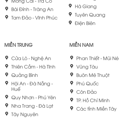
Móng Cái - Trà Cổ
Hà Giang
Bái Đính - Tràng An
Tuyên Quang
Tam Đảo - Vĩnh Phúc
Điện Biên
MIỀN TRUNG
MIỀN NAM
Cửa Lò - Nghệ An
Phan Thiết - Mũi Né
Thiên Cầm - Hà Tĩnh
Vũng Tàu
Quảng Bình
Buôn Mê Thuột
Hội An - Đà Nẵng -
Phú Quốc
Huế
Côn Đảo
Quy Nhơn - Phú Yên
TP. Hồ Chí Minh
Nha Trang - Đà Lạt
Các tỉnh Miền Tây
Tây Nguyên