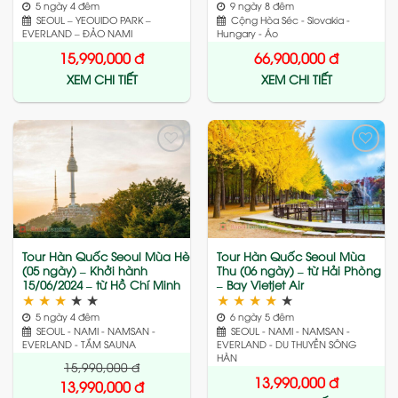
5 ngày 4 đêm
9 ngày 8 đêm
SEOUL – YEOUIDO PARK –
Cộng Hòa Séc - Slovakia -
EVERLAND – ĐẢO NAMI
Hungary - Áo
15,990,000
đ
66,900,000
đ
XEM CHI TIẾT
XEM CHI TIẾT
Add
Add
to
to
wishlist
wishlist
Tour Hàn Quốc Seoul Mùa Hè
Tour Hàn Quốc Seoul Mùa
(05 ngày) – Khởi hành
Thu (06 ngày) – từ Hải Phòng
15/06/2024 – từ Hồ Chí Minh
– Bay Vietjet Air
★
★
★
★
★
★
★
★
★
★
5 ngày 4 đêm
6 ngày 5 đêm
SEOUL - NAMI - NAMSAN -
SEOUL - NAMI - NAMSAN -
EVERLAND - TẮM SAUNA
EVERLAND - DU THUYỀN SÔNG
HÀN
15,990,000
đ
13,990,000
đ
13,990,000
đ