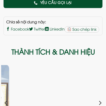
YÊU CẦU GỌI LẠI
Chia sẻ nội dung này:
Facebook
Twitter
LinkedIn
Sao chép link
THÀNH TÍCH & DANH HIỆU