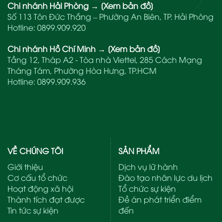
Chi nhánh Hải Phòng
→
[Xem bản đồ]
Số 113 Tôn Đức Thắng – Phường An Biên, TP. Hải Phòng
Hotline:
0899.909.920
Chi nhánh Hồ Chí Minh
→
[Xem bản đồ]
Tầng 12, Tháp A2 - Tòa nhà Viettel, 285 Cách Mạng
Tháng Tám, Phường Hòa Hưng, TP.HCM
Hotline:
0899.909.936
VỀ CHÚNG TÔI
SẢN PHẨM
Giới thiệu
Dịch vụ lữ hành
Cơ cấu tổ chức
Đào tạo nhân lực du lịch
Hoạt động xã hội
Tổ chức sự kiện
Thành tích đạt được
Đề án phát triển điểm
Tin tức sự kiện
đến