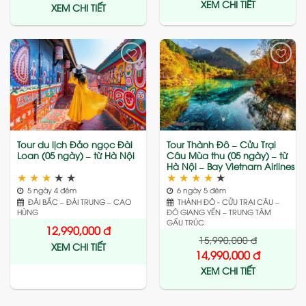
XEM CHI TIẾT
XEM CHI TIẾT
Add
Add
to
to
wishlist
wishlist
Tour du lịch Đảo ngọc Đài
Tour Thành Đô – Cửu Trại
Loan (05 ngày) – từ Hà Nội
Câu Mùa thu (05 ngày) – từ
Hà Nội – Bay Vietnam Airlines
★
★
★
★
★
★
★
★
★
★
5 ngày 4 đêm
6 ngày 5 đêm
ĐÀI BẮC – ĐÀI TRUNG – CAO
THÀNH ĐÔ - CỬU TRẠI CÂU –
HÙNG
ĐÔ GIANG YẾN – TRUNG TÂM
GẤU TRÚC
12,990,000
đ
15,990,000
đ
XEM CHI TIẾT
14,990,000
đ
XEM CHI TIẾT