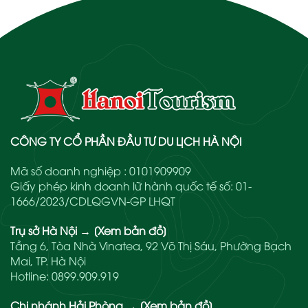
CÔNG TY CỔ PHẦN ĐẦU TƯ DU LỊCH HÀ NỘI
Mã số doanh nghiệp : 0101909909
Giấy phép kinh doanh lữ hành quốc tế số: 01-
1666/2023/CDLQGVN-GP LHQT
Trụ sở Hà Nội
→
[Xem bản đồ]
Tầng 6, Tòa Nhà Vinatea, 92 Võ Thị Sáu, Phường Bạch
Mai, TP. Hà Nội
Hotline:
0899.909.919
Chi nhánh Hải Phòng
→
[Xem bản đồ]