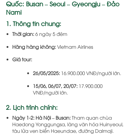
Quốc: Busan – Seoul – Gyeongju – Đảo
Nami
1. Thông tin chung:
Thời gian:
6 ngày 5 đêm
Hãng hàng không:
Vietnam Airlines
Giá tour:
26/05/2025:
16.900.000 VNĐ/người lớn.
15/06, 06/07, 20/07:
17.900.000
VNĐ/người lớn.
2. Lịch trình chính:
Ngày 1-2:
Hà Nội – Busan:
Tham quan chùa
Haedong Yonggungsa, làng văn hóa Huinyeoul,
tàu lửa ven biển Haeundae, đường Dalmaji.