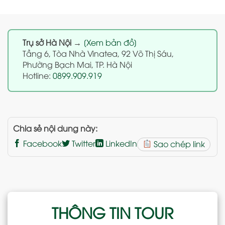
Trụ sở Hà Nội
→
[Xem bản đồ]
Tầng 6, Tòa Nhà Vinatea, 92 Võ Thị Sáu,
Phường Bạch Mai, TP. Hà Nội
Hotline:
0899.909.919
Chia sẻ nội dung này:
Facebook
Twitter
LinkedIn
Sao chép link
THÔNG TIN TOUR