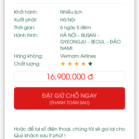
Khởi hành:
Nhiều lịch
Xuất phát:
Hà Nội
Thời gian:
6 ngày 5 đêm
Hành trình:
HÀ NỘI – BUSAN –
GYEONGJU – SEOUL – ĐẢO
NAMI
Hàng không:
Vietnam Airlines
★
★
★
★
★
Chất lượng:
16,900,000
đ
ĐẶT GIỮ CHỖ NGAY
(THANH TOÁN SAU)
Hoặc để lại số điện thoại, chúng tôi sẽ gọi lại cho
Quý khách sau ít phút !