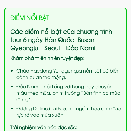
ĐIỂM NỔI BẬT
Các điểm nổi bật của chương trình
tour 6 ngày Hàn Quốc: Busan –
Gyeongju – Seoul – Đảo Nami
Khám phá thiên nhiên tuyệt đẹp:
Chùa Haedong Yonggungsa nằm sát bờ biển,
cảnh quan thơ mộng.
Đảo Nami – nổi tiếng với hàng cây chuyển
màu theo mùa, phim trường “Bản tình ca mùa
đông”.
Đường Dalmaji tại Busan – ngắm hoa anh đào
rực rỡ vào mùa xuân.
Trải nghiệm văn hóa đặc sắc: