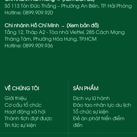
Số 113 Tôn Đức Thắng – Phường An Biên, TP. Hải Phòng
Hotline:
0899.909.920
Chi nhánh Hồ Chí Minh
→
[Xem bản đồ]
Tầng 12, Tháp A2 - Tòa nhà Viettel, 285 Cách Mạng
Tháng Tám, Phường Hòa Hưng, TP.HCM
Hotline:
0899.909.936
VỀ CHÚNG TÔI
SẢN PHẨM
Giới thiệu
Dịch vụ lữ hành
Cơ cấu tổ chức
Đào tạo nhân lực du lịch
Hoạt động xã hội
Tổ chức sự kiện
Thành tích đạt được
Đề án phát triển điểm
Tin tức sự kiện
đến