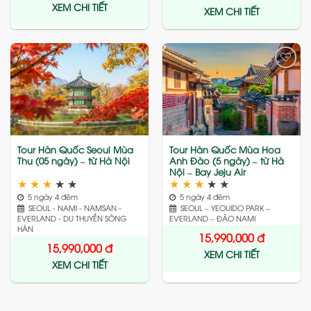
XEM CHI TIẾT
XEM CHI TIẾT
Add
Add
to
to
wishlist
wishlist
Tour Hàn Quốc Seoul Mùa
Tour Hàn Quốc Mùa Hoa
Thu (05 ngày) – từ Hà Nội
Anh Đào (5 ngày) – từ Hà
Nội – Bay Jeju Air
★
★
★
★
★
★
★
★
★
★
5 ngày 4 đêm
5 ngày 4 đêm
SEOUL - NAMI - NAMSAN -
SEOUL – YEOUIDO PARK –
EVERLAND - DU THUYỀN SÔNG
EVERLAND – ĐẢO NAMI
HÀN
15,990,000
đ
15,990,000
đ
XEM CHI TIẾT
XEM CHI TIẾT