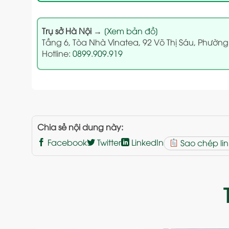
Trụ sở Hà Nội
→
[Xem bản đồ]
Tầng 6, Tòa Nhà Vinatea, 92 Võ Thị Sáu, Phường
Hotline:
0899.909.919
Chia sẻ nội dung này:
Facebook
Twitter
LinkedIn
Sao chép lin