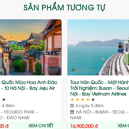
SẢN PHẨM TƯƠNG TỰ
Add
to
wishlist
n Quốc Mùa Hoa Anh Đào
Tour Hàn Quốc – Một Hành 
– từ Hà Nội – Bay Jeju Air
Trải Nghiệm: Busan – Seoul
Nội – Bay Vietnam Airlines
★
★
★
★
★
★
★
 4 đêm
6 ngày 5 đêm
– YEOUIDO PARK –
HÀ NỘI – BUSAN – SEOUL 
D – ĐẢO NAMI
NAMI
XEM CHI TIẾT
XEM C
00
đ
16,900,000
đ