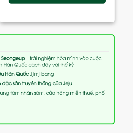
c Seongeup
– trải nghiệm hòa mình vào cuộc
n Hàn Quốc cách đây vài thế kỷ
liệu Hàn Quốc
Jjimjilbang
đặc sản truyền thống của Jeju
trung tâm nhân sâm, cửa hàng miễn thuế, phố