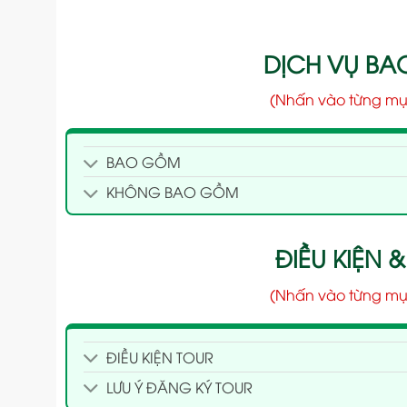
DỊCH VỤ B
(Nhấn vào từng mụ
BAO GỒM
KHÔNG BAO GỒM
ĐIỀU KIỆN &
(Nhấn vào từng mụ
ĐIỀU KIỆN TOUR
LƯU Ý ĐĂNG KÝ TOUR