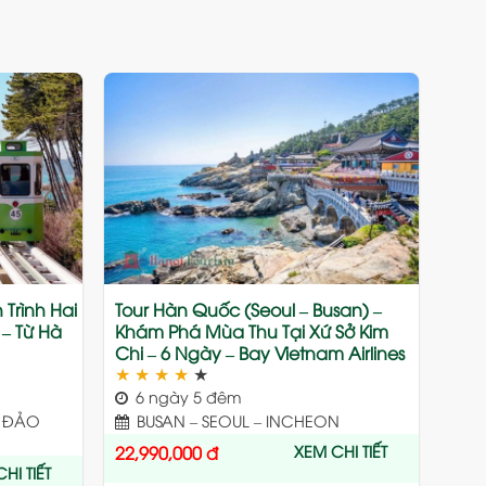
Add
Add
to
to
wishlist
wishlist
Trình Hai
Tour Hàn Quốc (Seoul – Busan) –
 – Từ Hà
Khám Phá Mùa Thu Tại Xứ Sở Kim
Chi – 6 Ngày – Bay Vietnam Airlines
★
★
★
★
★
6 ngày 5 đêm
– ĐẢO
BUSAN – SEOUL – INCHEON
XEM CHI TIẾT
22,990,000
đ
HI TIẾT