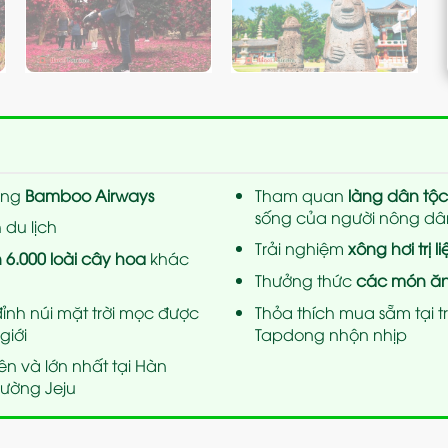
ông
Bamboo Airways
Tham quan
làng dân tộ
sống của người nông dâ
du lịch
Trải nghiệm
xông hơi trị 
n 6.000 loài cây hoa
khác
Thưởng thức
các món ăn 
ỉnh núi mặt trời mọc được
Thỏa thích mua sẵm tại 
giới
Tapdong nhộn nhịp
ên và lớn nhất tại Hàn
đường Jeju