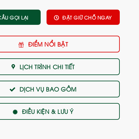
CẦU GỌI LẠI
ĐẶT GIỮ CHỖ NGAY
ĐIỂM NỔI BẬT
LỊCH TRÌNH CHI TIẾT
DỊCH VỤ BAO GỒM
ĐIỀU KIỆN & LƯU Ý