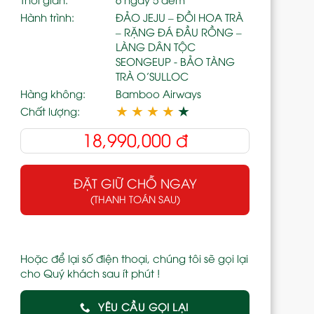
Hành trình:
ĐẢO JEJU – ĐỒI HOA TRÀ
– RẶNG ĐÁ ĐẦU RỒNG –
LÀNG DÂN TỘC
SEONGEUP - BẢO TÀNG
TRÀ O’SULLOC
Hàng không:
Bamboo Airways
★
★
★
★
★
Chất lượng:
18,990,000
đ
ĐẶT GIỮ CHỖ NGAY
(THANH TOÁN SAU)
Hoặc để lại số điện thoại, chúng tôi sẽ gọi lại
cho Quý khách sau ít phút !
YÊU CẦU GỌI LẠI