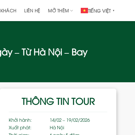
 KHÁCH
LIÊN HỆ
MỞ THÊM
TIẾNG VIỆT
▼
gày – Từ Hà Nội – Bay
THÔNG TIN TOUR
Khởi hành:
14/02 – 19/02/2026
Xuất phát:
Hà Nội
Thời gian:
6 ngày 5 đêm