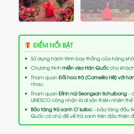
ĐIỂM NỔI BẬT
Sử dụng hành trình bay thẳng của hàng kh
Chương trình
miễn visa Hàn Quốc
cho khách 
Tham quan
Đồi hoa trà (Camellia Hill) với hơ
nhau
Tham quan
Đỉnh núi Seongsan Ilchulbong
– đ
UNESCO công nhận là di sản thiên nhiên thế 
Bảo tàng trà xanh O’sulloc
– bảo tàng đầu ti
Quốc có chủ đề về trà xanh trên đảo thiên 