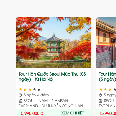
Add
to
wishlist
Tour Hàn Quốc Seoul Mùa Thu (05
Tour Hà
ngày) – từ Hà Nội
(5 ngày) 
★
★
★
★
★
★
★
★
5 ngày 4 đêm
5 ngày
SEOUL - NAMI - NAMSAN -
SEOUL 
EVERLAND - DU THUYỀN SÔNG HÀN
EVERLAN
XEM CHI TIẾT
15,990,000
đ
15,990,0