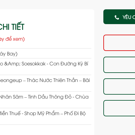
YÊU 
HI TIẾT
ày để xem)
Máy Bay)
oo &Amp; Soesokkak - Con Đường Kỳ Bí
Seongeup – Thác Nước Thiên Thần – Bãi
m Nhân Sâm – Tinh Dầu Thông Đỏ - Chùa
iễn Thuế - Shop Mỹ Phẩm – Phố Đi Bộ