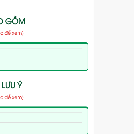
AO GỒM
c để xem)
 LƯU Ý
c để xem)