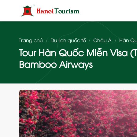
Bỏ
qua
nội
dung
Trang chủ
/
Du lịch quốc tế
/
Châu Á
/
Hàn Q
Tour Hàn Quốc Miễn Visa (T
Bamboo Airways