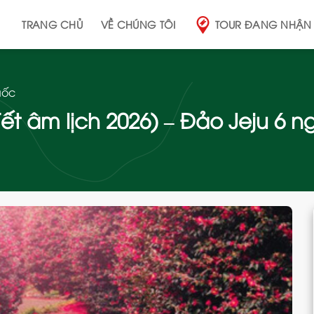
TRANG CHỦ
VỀ CHÚNG TÔI
TOUR ĐANG NHẬN
uốc
ết âm lịch 2026) – Đảo Jeju 6 n
Add
to
wishlist