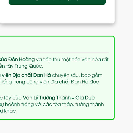
của Đôn Hoàng
và tiếp thu một nền văn hóa rất
ền tây Trung Quốc.
 viên Địa chất Đan Hà
chuyên sâu, bao gồm
i tiếng trong công viên địa chất Đan Hà độc
ực tây của
Vạn Lý Trường Thành – Gia Dục
 sự hoành tráng với các tòa tháp, tường thành
sự khác