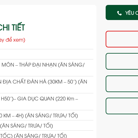
YÊU 
HI TIẾT
ày để xem)
H MÔN – THÁP ĐẠI NHẠN (ĂN SÁNG/
 ĐỊA CHẤT ĐÀN HÀ (30KM – 50’) (ĂN
1H50’)– GIA DỤC QUAN (220 Km –
M – 4H) (ĂN SÁNG/ TRƯA/ TỐI)
(ĂN SÁNG/ TRƯA/ TỐI)
ỐC) (ĂN SÁNG/ TRƯA/ TỐI)