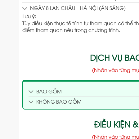
NGÀY 8 LAN CHÂU – HÀ NỘI (ĂN SÁNG)
Lưu ý:
Tùy điều kiện thực tế trình tự tham quan có th
điểm tham quan nêu trong chương trình.
DỊCH VỤ B
(Nhấn vào từng mụ
BAO GỒM
KHÔNG BAO GỒM
ĐIỀU KIỆN &
(Nhấn vào từng mụ