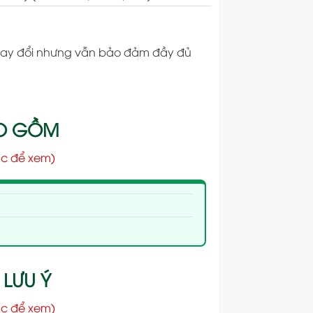
ể thay đổi nhưng vẫn bảo đảm đầy đủ
AO GỒM
c để xem)
 LƯU Ý
c để xem)