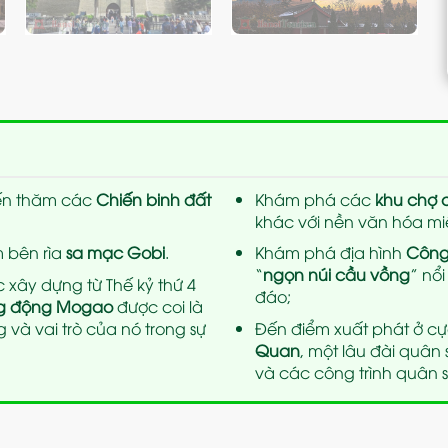
đến thăm các
Chiến binh đất
Khám phá các
khu chợ 
khác với nền văn hóa mi
 bên rìa
sa mạc Gobi
.
Khám phá địa hình
Công
“
ngọn núi cầu vồng
” nổ
 xây dựng từ Thế kỷ thứ 4
đáo;
g động Mogao
được coi là
và vai trò của nó trong sự
Đến điểm xuất phát ở c
Quan
, một lâu đài quân
và các công trình quân 