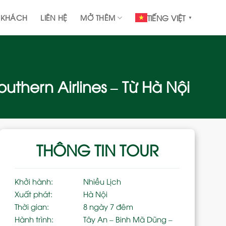
 KHÁCH
LIÊN HỆ
MỞ THÊM
TIẾNG VIỆT
▼
thern Airlines – Từ Hà Nội
THÔNG TIN TOUR
Khởi hành:
Nhiều Lịch
Xuất phát:
Hà Nội
Thời gian:
8 ngày 7 đêm
Hành trình:
Tây An – Binh Mã Dũng –