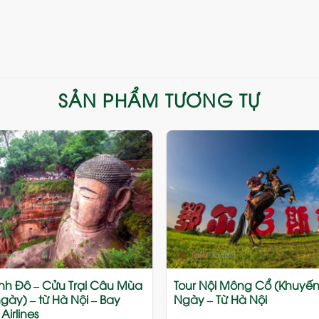
SẢN PHẨM TƯƠNG TỰ
Add
to
wishlist
ành Đô – Cửu Trại Câu Mùa
Tour Nội Mông Cổ (Khuyến 
ngày) – từ Hà Nội – Bay
Ngày – Từ Hà Nội
Airlines