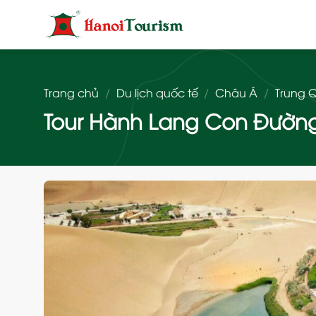
Bỏ
qua
nội
dung
Trang chủ
/
Du lịch quốc tế
/
Châu Á
/
Trung 
Tour Hành Lang Con Đường T