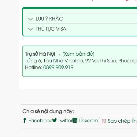
LƯU Ý KHÁC
THỦ TỤC VISA
Trụ sở Hà Nội
→
[Xem bản đồ]
Tầng 6, Tòa Nhà Vinatea, 92 Võ Thị Sáu, Phường
Hotline:
0899.909.919
Chia sẻ nội dung này:
Facebook
Twitter
LinkedIn
Sao chép lin