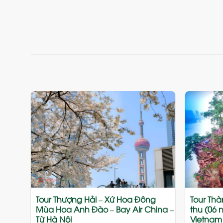
Add
to
wishlist
Tour Thượng Hải – Xứ Hoa Đông
Tour Th
Mùa Hoa Anh Đào – Bay Air China –
thu (06 
Từ Hà Nội
Vietnam 