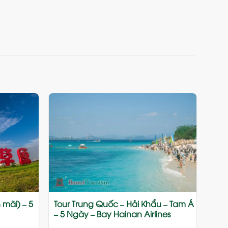
Add
Add
to
to
wishlist
wishlist
mãi) – 5
Tour Trung Quốc – Hải Khẩu – Tam Á
– 5 Ngày – Bay Hainan Airlines