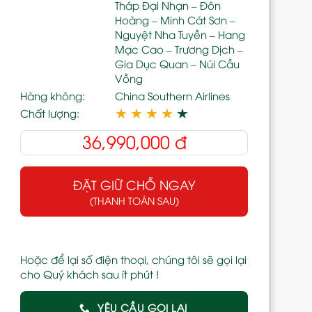
Tháp Đại Nhạn – Đôn
Hoàng – Minh Cát Sơn –
Nguyệt Nha Tuyền – Hang
Mạc Cao – Trương Dịch –
Gia Dục Quan – Núi Cầu
Vồng
Hàng không:
China Southern Airlines
★
★
★
★
★
Chất lượng:
36,990,000
đ
ĐẶT GIỮ CHỖ NGAY
(THANH TOÁN SAU)
Hoặc để lại số điện thoại, chúng tôi sẽ gọi lại
cho Quý khách sau ít phút !
YÊU CẦU GỌI LẠI