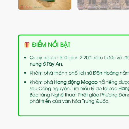
ĐIỂM NỔI BẬT
Quay ngược thời gian 2.200 năm trước và 
nung ở Tây An
.
Khám phá thành phố lịch sử
Đôn Hoàng
nằm
Khám phá
Hang động Mogao
nổi tiếng được
sau Công nguyên. Tìm hiểu lý do tại sao
Han
Bảo tàng Nghệ thuật Phật giáo Phương Đông 
phát triển của văn hóa Trung Quốc.