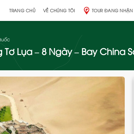
TRANG CHỦ
VỀ CHÚNG TÔI
TOUR ĐANG NHẬN
Quốc
ơ Lụa – 8 Ngày – Bay China Sou
Add
to
wishlist