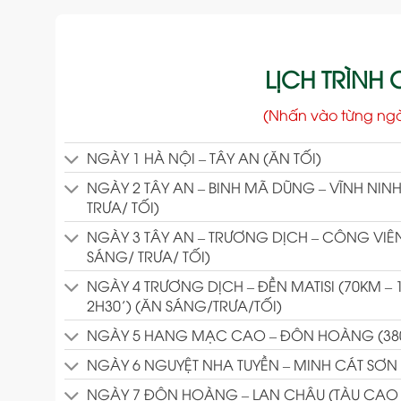
LỊCH TRÌNH C
(Nhấn vào từng ng
NGÀY 1 HÀ NỘI – TÂY AN (ĂN TỐI)
NGÀY 2 TÂY AN – BINH MÃ DŨNG – VĨNH NIN
TRƯA/ TỐI)
NGÀY 3 TÂY AN – TRƯƠNG DỊCH – CÔNG VIÊN
SÁNG/ TRƯA/ TỐI)
NGÀY 4 TRƯƠNG DỊCH – ĐỀN MATISI (70KM – 
2H30’) (ĂN SÁNG/TRƯA/TỐI)
NGÀY 5 HANG MẠC CAO – ĐÔN HOÀNG (380 K
NGÀY 6 NGUYỆT NHA TUYỀN – MINH CÁT SƠN 
NGÀY 7 ĐÔN HOÀNG – LAN CHÂU (TÀU CAO T