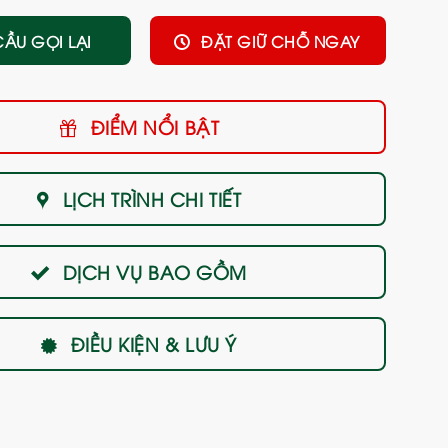
CẦU GỌI LẠI
ĐẶT GIỮ CHỖ NGAY
ĐIỂM NỔI BẬT
LỊCH TRÌNH CHI TIẾT
DỊCH VỤ BAO GỒM
ĐIỀU KIỆN & LƯU Ý