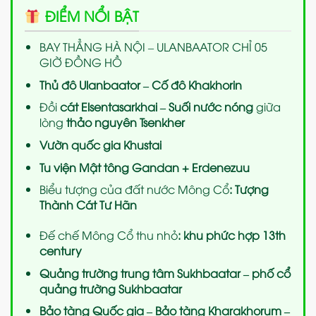
ĐIỂM NỔI BẬT
BAY THẲNG HÀ NỘI – ULANBAATOR CHỈ 05
GIỜ ĐỒNG HỒ
Thủ đô Ulanbaator – Cố đô Khakhorin
Đồi
cát Elsentasarkhai – Suối nước nóng
giữa
lòng
thảo nguyên Tsenkher
Vườn quốc gia Khustai
Tu viện Mật tông Gandan + Erdenezuu
Biểu tượng của đất nước Mông Cổ
: Tượng
Thành Cát Tư Hãn
Đế chế Mông Cổ thu nhỏ
: khu phức hợp 13th
century
Quảng trường trung tâm Sukhbaatar – phố cổ
quảng trường Sukhbaatar
Bảo tàng Quốc gia – Bảo tàng Kharakhorum –