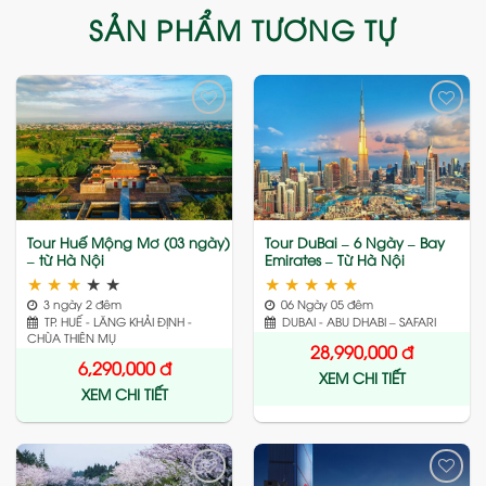
SẢN PHẨM TƯƠNG TỰ
Add
Add
to
to
wishlist
wishlist
Tour Huế Mộng Mơ (03 ngày)
Tour DuBai – 6 Ngày – Bay
– từ Hà Nội
Emirates – Từ Hà Nội
★
★
★
★
★
★
★
★
★
★
3 ngày 2 đêm
06 Ngày 05 đêm
TP. HUẾ - LĂNG KHẢI ĐỊNH -
DUBAI - ABU DHABI – SAFARI
CHÙA THIÊN MỤ
28,990,000
đ
6,290,000
đ
XEM CHI TIẾT
XEM CHI TIẾT