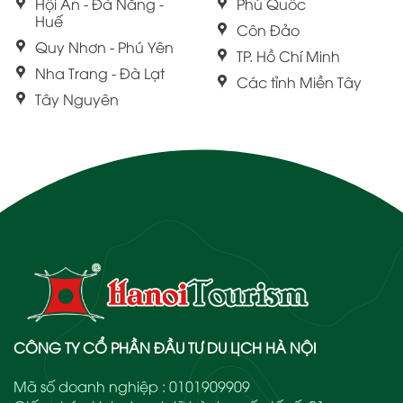
Hội An - Đà Nẵng -
Phú Quốc
Huế
Côn Đảo
Quy Nhơn - Phú Yên
TP. Hồ Chí Minh
Nha Trang - Đà Lạt
Các tỉnh Miền Tây
Tây Nguyên
CÔNG TY CỔ PHẦN ĐẦU TƯ DU LỊCH HÀ NỘI
Mã số doanh nghiệp : 0101909909