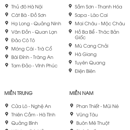
Thủ đô Hà Nội
Sầm Sơn - Thanh Hóa
Cát Bà - Đồ Sơn
Sapa - Lào Cai
Hạ Long - Quảng Ninh
Mai Châu - Mộc Châu
Vân Đồn - Quan Lạn
Hồ Ba Bể - Thác Bản
Giốc
Đảo Cô Tô
Mù Cang Chải
Móng Cái - Trà Cổ
Hà Giang
Bái Đính - Tràng An
Tuyên Quang
Tam Đảo - Vĩnh Phúc
Điện Biên
MIỀN TRUNG
MIỀN NAM
Cửa Lò - Nghệ An
Phan Thiết - Mũi Né
Thiên Cầm - Hà Tĩnh
Vũng Tàu
Quảng Bình
Buôn Mê Thuột