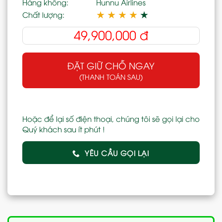
Hàng không:
Hunnu Airlines
★
★
★
★
★
Chất lượng:
49,900,000
đ
ĐẶT GIỮ CHỖ NGAY
(THANH TOÁN SAU)
Hoặc để lại số điện thoại, chúng tôi sẽ gọi lại cho
Quý khách sau ít phút !
YÊU CẦU GỌI LẠI