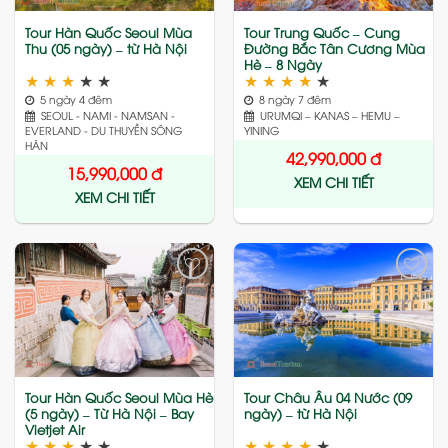
Tour Hàn Quốc Seoul Mùa
Tour Trung Quốc – Cung
Thu (05 ngày) – từ Hà Nội
Đường Bắc Tân Cương Mùa
Hè – 8 Ngày
★
★
★
★
★
★
★
★
★
★
5 ngày 4 đêm
8 ngày 7 đêm
SEOUL - NAMI - NAMSAN -
URUMQI – KANAS – HEMU –
EVERLAND - DU THUYỀN SÔNG
YINING
HÀN
42,990,000
đ
15,990,000
đ
XEM CHI TIẾT
XEM CHI TIẾT
Add
Add
to
to
wishlist
wishlist
Tour Hàn Quốc Seoul Mùa Hè
Tour Châu Âu 04 Nước (09
(5 ngày) – Từ Hà Nội – Bay
ngày) – từ Hà Nội
Vietjet Air
★
★
★
★
★
★
★
★
★
★