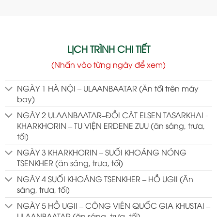
LỊCH TRÌNH CHI TIẾT
(Nhấn vào từng ngày để xem)
NGÀY 1 HÀ NỘI – ULAANBAATAR (Ăn tối trên máy
bay)
NGÀY 2 ULAANBAATAR–ĐỒI CÁT ELSEN TASARKHAI -
KHARKHORIN – TU VIỆN ERDENE ZUU (ăn sáng, trưa,
tối)
NGÀY 3 KHARKHORIN – SUỐI KHOÁNG NÓNG
TSENKHER (ăn sáng, trưa, tối)
NGÀY 4 SUỐI KHOÁNG TSENKHER – HỒ UGII (Ăn
sáng, trưa, tối)
NGÀY 5 HỒ UGII – CÔNG VIÊN QUỐC GIA KHUSTAI –
ULAANBAATAR (ăn sáng, trưa, tối)