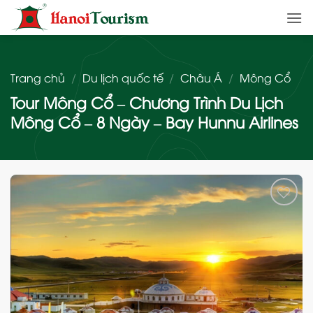
Bỏ
qua
nội
dung
Trang chủ
/
Du lịch quốc tế
/
Châu Á
/
Mông Cổ
Tour Mông Cổ – Chương Trình Du Lịch
Mông Cổ – 8 Ngày – Bay Hunnu Airlines
Add
to
wishlist