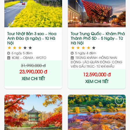
Add
Add
to
to
wishlist
wishlist
Tour Nhật Bản 3 sao – Hoa
Tour Trung Quốc – Khám Phá
Anh Đào (6 ngày) – từ Hà
Thành Phố 5D – 5 Ngày – Từ
Nội
Hà Nội
★
★
★
★
★
★
★
★
★
★
6 ngày 5 đêm
5 ngày 4 đêm
KOBE – OSAKA - KYOTO
TRÙNG KHÁNH -HỒNG NHAI
ĐỘNG- LÃO QUÂN ĐỘNG- CÔNG
31,990,000
đ
VIÊN GẤU TRÚC- TỪ KHÍ KHẨU
23,990,000
đ
12,590,000
đ
XEM CHI TIẾT
XEM CHI TIẾT
Add
Add
to
to
wishlist
wishlist