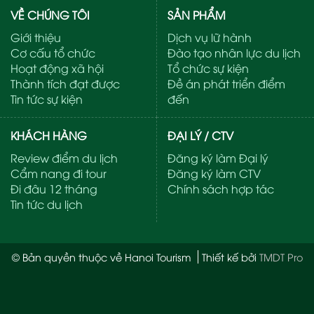
VỀ CHÚNG TÔI
SẢN PHẨM
Giới thiệu
Dịch vụ lữ hành
Cơ cấu tổ chức
Đào tạo nhân lực du lịch
Hoạt động xã hội
Tổ chức sự kiện
Thành tích đạt được
Đề án phát triển điểm
Tin tức sự kiện
đến
KHÁCH HÀNG
ĐẠI LÝ / CTV
Review điểm du lịch
Đăng ký làm Đại lý
Cẩm nang đi tour
Đăng ký làm CTV
Đi đâu 12 tháng
Chính sách hợp tác
Tin tức du lịch
© Bản quyền thuộc về Hanoi Tourism
Thiết kế bởi
TMDT Pro