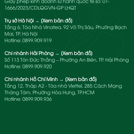
Giấy phép kinh doanh lữ hành quốc tế số: 01-
1666/2023/CDLQGVN-GP LHQT
Trụ sở Hà Nội
→
[Xem bản đồ]
Tầng 6, Tòa Nhà Vinatea, 92 Võ Thị Sáu, Phường Bạch
Mai, TP. Hà Nội
Hotline:
0899.909.919
Chi nhánh Hải Phòng
→
[Xem bản đồ]
Số 113 Tôn Đức Thắng – Phường An Biên, TP. Hải Phòng
Hotline:
0899.909.920
Chi nhánh Hồ Chí Minh
→
[Xem bản đồ]
Tầng 12, Tháp A2 - Tòa nhà Viettel, 285 Cách Mạng
Tháng Tám, Phường Hòa Hưng, TP.HCM
Hotline:
0899.909.936