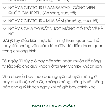
NGÀY 6 CITY TOUR ULAANBAATAR - CÔNG VIÊN
QUỐC GIA TERELJ (Ăn sáng, trưa, tối)
NGÀY 7 CITY TOUR – MUA SẮM (ăn sáng, trưa, tối)
NGÀY 8 CHIA TAY ĐẤT NƯỚC MÔNG CỔ TRỞ VỀ HÀ
NỘI
Lưu ý:
Tùy điều kiện thực tế trình tự tham quan có thể
thay đổi nhưng vẫn bảo đảm đầy đủ điểm tham quan
trong chương trình.
Tối ngày 01 tùy giờ bay đến sớm hoặc muộn để công
ty sắp xếp cho quý khách ở tại Ger Camp/ Khách sạn
Vì là chuyến bay thuê bao nguyên chuyến nên giờ
bay phụ thuộc vào Cục hàng không, công ty sẽ thông
báo cho quý khách ngay khi có giờ bay chính xác.
DỊCH VỤ BAO GỒM