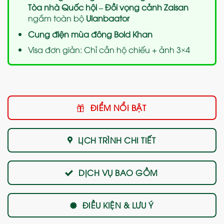
Tòa nhà Quốc hội – Đồi vọng cảnh Zaisan
ngắm toàn bộ
Ulanbaator
Cung điện mùa đông Bold Khan
Visa đơn giản: Chỉ cần hộ chiếu + ảnh 3×4
ĐIỂM NỔI BẬT
LỊCH TRÌNH CHI TIẾT
DỊCH VỤ BAO GỒM
ĐIỀU KIỆN & LƯU Ý