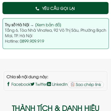
YÊU CẦU GỌI LẠI
Trụ sở Hà Nội
→
[Xem bản đồ]
Tầng 6, Tòa Nhà Vinatea, 92 Võ Thị Sáu, Phường Bạch
Mai, TP. Hà Nội
Hotline:
0899.909.919
Chia sẻ nội dung này:
Facebook
Twitter
LinkedIn
Sao chép link
THÀNH TÍCH & DANH HIỆU