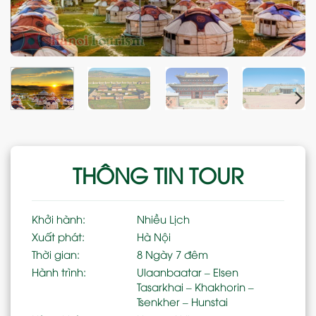
THÔNG TIN TOUR
Khởi hành:
Nhiều Lịch
Xuất phát:
Hà Nội
Thời gian:
8 Ngày 7 đêm
Hành trình:
Ulaanbaatar – Elsen
Tasarkhai – Khakhorin –
Tsenkher – Hunstai