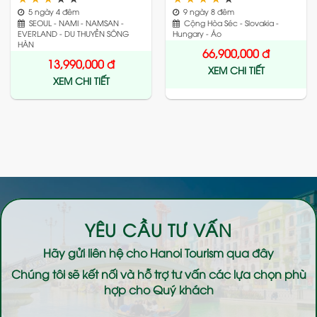
5 ngày 4 đêm
9 ngày 8 đêm
SEOUL - NAMI - NAMSAN -
Cộng Hòa Séc - Slovakia -
EVERLAND - DU THUYỀN SÔNG
Hungary - Áo
HÀN
66,900,000
đ
13,990,000
đ
XEM CHI TIẾT
XEM CHI TIẾT
YÊU CẦU TƯ VẤN
Hãy gửi liên hệ cho
Hanoi Tourism
qua đây
Chúng tôi sẽ kết nối và hỗ trợ tư vấn các lựa chọn phù
hợp cho Quý khách