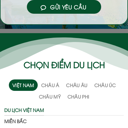
GỬI YÊU CẦU
CHỌN ĐIỂM DU LỊCH
VIỆT NAM
CHÂU Á
CHÂU ÂU
CHÂU ÚC
CHÂU MỸ
CHÂU PHI
DU LỊCH VIỆT NAM
MIỀN BẮC