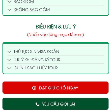
BAO GỒM
KHÔNG BAO GỒM
ĐIỀU KIỆN & LƯU Ý
(Nhấn vào từng mục để xem)
THỦ TỤC XIN VISA ĐOÀN
LƯU Ý KHI ĐĂNG KÝ TOUR
CHÍNH SÁCH HỦY TOUR
ĐẶT GIỮ CHỖ NGAY
YÊU CẦU GỌI LẠI