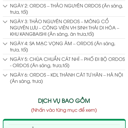
NGÀY 2: ORDOS – THẢO NGUYÊN ORDOS (Ăn sáng,
trưa, tối)
NGÀY 3: THẢO NGUYÊN ORDOS – MÔNG CỔ
NGUYÊN LƯU – CÔNG VIÊN VH SINH THÁI DI HÒA –
KHU KANGBAISHI (Ăn sáng, ăn trưa,tối)
NGÀY 4: SA MẠC VỌNG ÂM – ORDOS (Ăn sáng,
trưa, tối)
NGÀY 5: CHÙA CHUẨN CÁT NHĨ – PHỐ ĐI BỘ ORDOS
- ORDOS (Ăn sáng, trưa,tối)
NGÀY 6: ORDOS – KDL THÀNH CÁT TƯ HÃN – HÀ NỘI
(Ăn sáng, trưa)
DỊCH VỤ BAO GỒM
(Nhấn vào từng mục để xem)