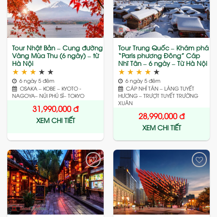
to
to
wishlist
wishlist
Tour Nhật Bản – Cung đường
Tour Trung Quốc – Khám phá
Vàng Mùa Thu (6 ngày) – từ
“Paris phương Đông” Cáp
Hà Nội
Nhĩ Tân – 6 ngày – Từ Hà Nội
★
★
★
★
★
★
★
★
★
★
6 ngày 5 đêm
6 ngày 5 đêm
OSAKA – KOBE – KYOTO -
CÁP NHĨ TÂN – LÀNG TUYẾT
NAGOYA– NÚI PHÚ SĨ– TOKYO
HƯƠNG – TRƯỢT TUYẾT TRƯỜNG
XUÂN
31,990,000
đ
28,990,000
đ
XEM CHI TIẾT
XEM CHI TIẾT
Add
Add
to
to
wishlist
wishlist