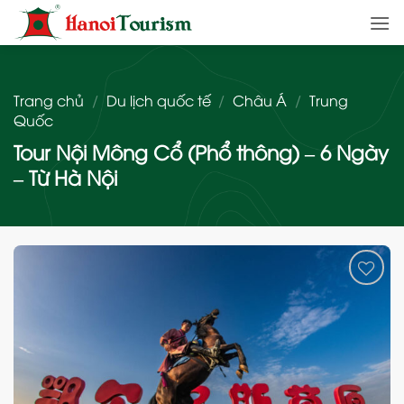
Bỏ
qua
nội
dung
Trang chủ
/
Du lịch quốc tế
/
Châu Á
/
Trung
Quốc
Tour Nội Mông Cổ (Phổ thông) – 6 Ngày
– Từ Hà Nội
Add
to
wishlist