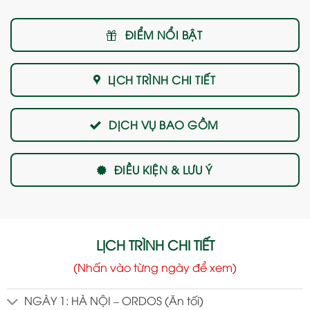
ĐIỂM NỔI BẬT
LỊCH TRÌNH CHI TIẾT
DỊCH VỤ BAO GỒM
ĐIỀU KIỆN & LƯU Ý
LỊCH TRÌNH CHI TIẾT
(Nhấn vào từng ngày để xem)
NGÀY 1: HÀ NỘI – ORDOS (Ăn tối)