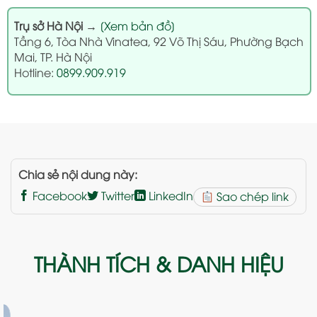
Trụ sở Hà Nội
→
[Xem bản đồ]
Tầng 6, Tòa Nhà Vinatea, 92 Võ Thị Sáu, Phường Bạch
Mai, TP. Hà Nội
Hotline:
0899.909.919
Chia sẻ nội dung này:
Facebook
Twitter
LinkedIn
Sao chép link
THÀNH TÍCH & DANH HIỆU