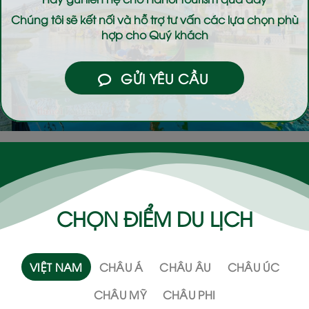
Chúng tôi sẽ kết nối và hỗ trợ tư vấn các lựa chọn phù
hợp cho Quý khách
GỬI YÊU CẦU
CHỌN ĐIỂM DU LỊCH
VIỆT NAM
CHÂU Á
CHÂU ÂU
CHÂU ÚC
CHÂU MỸ
CHÂU PHI