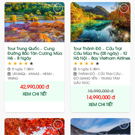
Add
Add
to
to
wishlist
wishlist
Tour Trung Quốc – Cung
Tour Thành Đô – Cửu Trại
Đường Bắc Tân Cương Mùa
Câu Mùa thu (05 ngày) – từ
Hè – 8 Ngày
Hà Nội – Bay Vietnam Airlines
★
★
★
★
★
★
★
★
★
★
8 ngày 7 đêm
6 ngày 5 đêm
URUMQI – KANAS – HEMU –
THÀNH ĐÔ - CỬU TRẠI CÂU –
YINING
ĐÔ GIANG YẾN – TRUNG TÂM
GẤU TRÚC
42,990,000
đ
15,990,000
đ
XEM CHI TIẾT
14,990,000
đ
XEM CHI TIẾT
Add
Add