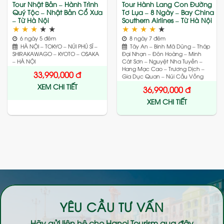
Tour Nhật Bản – Hành Trình
Tour Hành Lang Con Đường
Quý Tộc – Nhật Bản Cổ Xưa
Tơ Lụa – 8 Ngày – Bay China
– Từ Hà Nội
Southern Airlines – Từ Hà Nội
★
★
★
★
★
★
★
★
★
★
6 ngày 5 đêm
8 ngày 7 đêm
HÀ NỘI – TOKYO – NÚI PHÚ SĨ –
Tây An – Binh Mã Dũng – Tháp
SHIRAKAWAGO – KYOTO – OSAKA
Đại Nhạn – Đôn Hoàng – Minh
– HÀ NỘI
Cát Sơn – Nguyệt Nha Tuyền –
Hang Mạc Cao – Trương Dịch –
33,990,000
đ
Gia Dục Quan – Núi Cầu Vồng
XEM CHI TIẾT
36,990,000
đ
XEM CHI TIẾT
YÊU CẦU TƯ VẤN
Hãy gửi liên hệ cho
Hanoi Tourism
qua đây