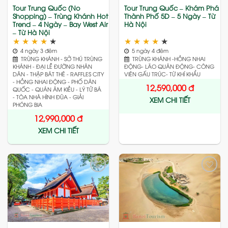
Tour Trung Quốc (No
Tour Trung Quốc – Khám Phá
Shopping) – Trùng Khánh Hot
Thành Phố 5D – 5 Ngày – Từ
Trend – 4 Ngày – Bay West Air
Hà Nội
– Từ Hà Nội
★
★
★
★
★
★
★
★
★
★
4 ngày 3 đêm
5 ngày 4 đêm
TRÙNG KHÁNH - SỞ THÚ TRÙNG
TRÙNG KHÁNH -HỒNG NHAI
KHÁNH - ĐẠI LỄ ĐƯỜNG NHÂN
ĐỘNG- LÃO QUÂN ĐỘNG- CÔNG
DÂN - THẬP BÁT THÊ - RAFFLES CITY
VIÊN GẤU TRÚC- TỪ KHÍ KHẨU
- HỒNG NHAI ĐỘNG - PHỐ DÂN
12,590,000
đ
QUỐC - QUÁN ÂM KIỀU - LÝ TỬ BÁ
- TÒA NHÀ HÌNH ĐŨA - GIẢI
XEM CHI TIẾT
PHÓNG BIA
12,990,000
đ
XEM CHI TIẾT
Add
Add
to
to
wishlist
wishlist