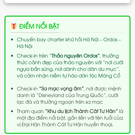
ĐIỂM NỔI BẬT
Chuyến bay charter khứ hồi Hà Nội – Ordos –
Hà Nội
Check-in trên “
Thảo nguyên Ordos”
, thưởng
thức cảnh đẹp của thảo nguyên với “nơi cưỡi
ngựa bắn súng, nơi dành cho dân du mục”,
và cảm nhận niềm tự hào dân tộc Mông Cổ
Check-in
“Sa mạc vọng âm”
, nơi được mệnh
danh là “Disneyland của Trung Quốc”, cưỡi
lạc đà và thưởng ngoạn trên sa mạc
Tham quan
“Khu du lịch Thành Cát Tư Hãn”
là
một địa điểm nổi bật, gắn liền với tên tuổi của
vị Đại Hãn Thành Cát Tư Hãn huyền thoại.