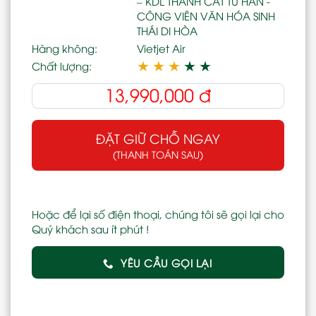
– KDL THÀNH CÁT TƯ HÃN -
CÔNG VIÊN VĂN HÓA SINH
THÁI DI HÒA
Hàng không:
Vietjet Air
★
★
★
★
★
Chất lượng:
13,990,000
đ
ĐẶT GIỮ CHỖ NGAY
(THANH TOÁN SAU)
Hoặc để lại số điện thoại, chúng tôi sẽ gọi lại cho
Quý khách sau ít phút !
YÊU CẦU GỌI LẠI