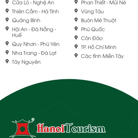
Cửa Lò - Nghệ An
Phan Thiết - Mũi Né
Thiên Cầm - Hà Tĩnh
Vũng Tàu
Quảng Bình
Buôn Mê Thuột
Hội An - Đà Nẵng -
Phú Quốc
Huế
Côn Đảo
Quy Nhơn - Phú Yên
TP. Hồ Chí Minh
Nha Trang - Đà Lạt
Các tỉnh Miền Tây
Tây Nguyên