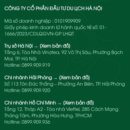
CÔNG TY CỔ PHẦN ĐẦU TƯ DU LỊCH HÀ NỘI
Mã số doanh nghiệp : 0101909909
Giấy phép kinh doanh lữ hành quốc tế số: 01-
1666/2023/CDLQGVN-GP LHQT
Trụ sở Hà Nội
→
[Xem bản đồ]
Tầng 6, Tòa Nhà Vinatea, 92 Võ Thị Sáu, Phường Bạch
Mai, TP. Hà Nội
Hotline:
0899.909.919
Chi nhánh Hải Phòng
→
[Xem bản đồ]
Số 113 Tôn Đức Thắng – Phường An Biên, TP. Hải Phòng
Hotline:
0899.909.920
Chi nhánh Hồ Chí Minh
→
[Xem bản đồ]
Tầng 12, Tháp A2 - Tòa nhà Viettel, 285 Cách Mạng
Tháng Tám, Phường Hòa Hưng, TP.HCM
Hotline:
0899.909.936