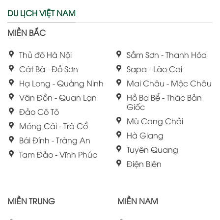
DU LỊCH VIỆT NAM
MIỀN BẮC
Thủ đô Hà Nội
Sầm Sơn - Thanh Hóa
Cát Bà - Đồ Sơn
Sapa - Lào Cai
Hạ Long - Quảng Ninh
Mai Châu - Mộc Châu
Vân Đồn - Quan Lạn
Hồ Ba Bể - Thác Bản
Giốc
Đảo Cô Tô
Mù Cang Chải
Móng Cái - Trà Cổ
Hà Giang
Bái Đính - Tràng An
Tuyên Quang
Tam Đảo - Vĩnh Phúc
Điện Biên
MIỀN TRUNG
MIỀN NAM