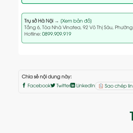
Trụ sở Hà Nội
→
[Xem bản đồ]
Tầng 6, Tòa Nhà Vinatea, 92 Võ Thị Sáu, Phường
Hotline:
0899.909.919
Chia sẻ nội dung này:
Facebook
Twitter
LinkedIn
Sao chép lin