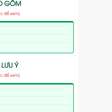
AO GỒM
c để xem)
 LƯU Ý
c để xem)