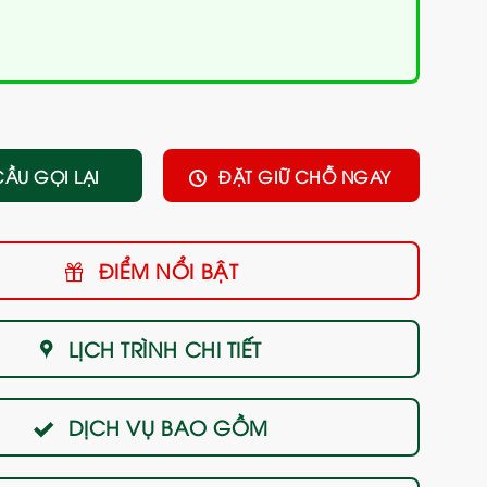
CẦU GỌI LẠI
ĐẶT GIỮ CHỖ NGAY
ĐIỂM NỔI BẬT
LỊCH TRÌNH CHI TIẾT
DỊCH VỤ BAO GỒM