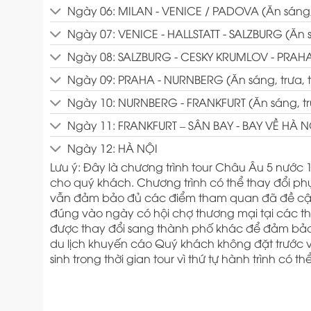
Ngày 06: MILAN - VENICE / PADOVA (Ăn sáng, t
Ngày 07: VENICE - HALLSTATT - SALZBURG (Ăn sá
Ngày 08: SALZBURG - CESKY KRUMLOV - PRAHA (
Ngày 09: PRAHA - NURNBERG (Ăn sáng, trưa, t
Ngày 10: NURNBERG - FRANKFURT (Ăn sáng, trư
Ngày 11: FRANKFURT – SÂN BAY - BAY VỀ HÀ N
Ngày 12: HÀ NỘI
Lưu ý: Đây là chương trình tour Châu Âu 5 nước 10
cho quý khách. Chương trình có thể thay đổi phụ
vẫn đảm bảo đủ các điểm tham quan đã đề cập
đúng vào ngày có hội chợ thương mại tại các t
được thay đổi sang thành phố khác để đảm bảo
du lịch khuyến cáo Quý khách không đặt trước v
sinh trong thời gian tour vì thứ tự hành trình có 