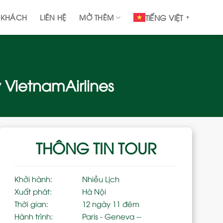
 KHÁCH
LIÊN HỆ
MỞ THÊM
TIẾNG VIỆT
▼
 VietnamAirlines
THÔNG TIN TOUR
Khởi hành:
Nhiều Lịch
Xuất phát:
Hà Nội
Thời gian:
12 ngày 11 đêm
Hành trình:
Paris - Geneva --