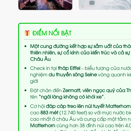
ĐIỂM NỔI BẬT
Một cung đường kết hợp sự sầm uất của thàn
thiên nhiên, sự cổ kính của kiến trúc và cả 
Châu Âu
Check in tại
tháp Eiffel
– biểu tượng của nước
nghiệm
du thuyền sông Seine
vòng quanh ki
giới
Đặt chân đến
Zermatt, viên ngọc quý của Th
tên
“ngôi làng không có khói xe”
.
Cơ hội
đáp cáp treo lên núi tuyết Matterhorn
cao
883 mét
(12.740 feet) so với mực nước b
cao nhất ở châu Âu và cung cấp một tầm n
Matterhorn
cùng hơn 38 đỉnh núi cao trên 4