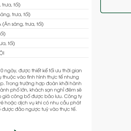
rưa, tối)
ng, trưa, tối)
Ăn sáng, trưa, tối)
ối)
a, tối)
ỘI
 ngày, được thiết kế tối ưu thời gian
 thuộc vào tình hình thực tế nhưng
. Trong trường hợp đoàn khởi hành
hành phố lớn, khách sạn nghỉ đêm sẽ
 giá công bố được bảo lưu. Công ty
é hoặc dịch vụ khi có nhu cầu phát
thể được đảo ngược tuỳ vào thực tế.