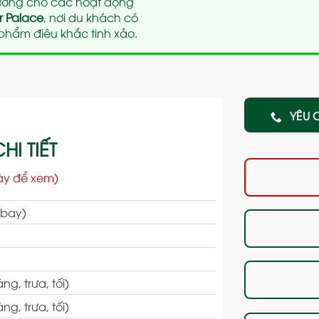
tưởng cho các hoạt động
r Palace
, nơi du khách có
hẩm điêu khắc tinh xảo.
YÊU 
HI TIẾT
ày để xem)
 bay)
, trưa, tối)
g, trưa, tối)