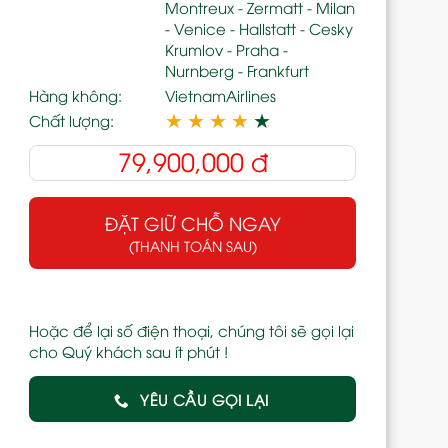
Montreux - Zermatt - Milan
- Venice - Hallstatt - Cesky
Krumlov - Praha -
Nurnberg - Frankfurt
Hàng không:
VietnamAirlines
★
★
★
★
★
Chất lượng:
79,900,000
đ
ĐẶT GIỮ CHỖ NGAY
(THANH TOÁN SAU)
Hoặc để lại số điện thoại, chúng tôi sẽ gọi lại
cho Quý khách sau ít phút !
YÊU CẦU GỌI LẠI