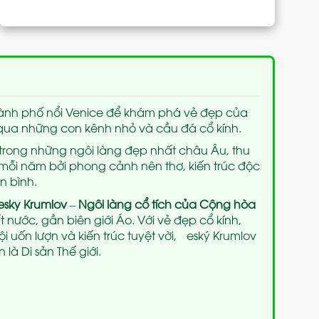
hành phố nổi Venice để khám phá vẻ đẹp của
qua những con kênh nhỏ và cầu đá cổ kính.
 trong những ngôi làng đẹp nhất châu Âu, thu
 mỗi năm bởi phong cảnh nên thơ, kiến trúc độc
n bình.
esky Krumlov
–
Ngôi làng cổ tích của Cộng hòa
 nước, gần biên giới Áo. Với vẻ đẹp cổ kính,
uốn lượn và kiến trúc tuyệt vời, Český Krumlov
à Di sản Thế giới.