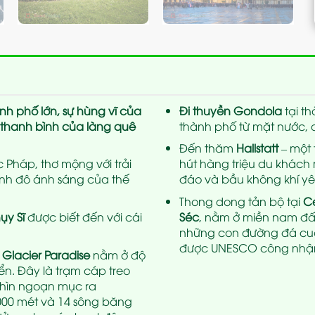
h phố lớn, sự hùng vĩ của
Đi thuyền Gondola
tại t
sự thanh bình của làng quê
thành phố từ mặt nước, 
Đến thăm
Hallstatt
– một
 Pháp, thơ mộng với trải
hút hàng triệu du khách
nh đô ánh sáng của thế
đáo và bầu không khí yê
Thong dong tản bộ tại
C
ụy Sĩ
được biết đến với cái
Séc
, nằm ở miền nam đất
những con đường đá cuội 
được UNESCO công nhận l
 Glacier Paradise
nằm ở độ
iển. Đây là trạm cáp treo
hìn ngoạn mục ra
.000 mét và 14 sông băng