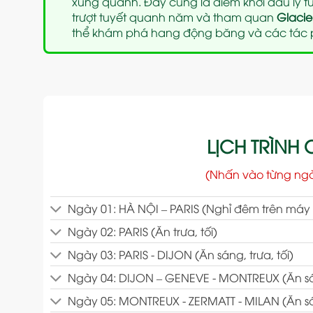
xung quanh. Đây cũng là điểm khởi đầu lý 
trượt tuyết quanh năm và tham quan
Glacie
thể khám phá hang động băng và các tác p
LỊCH TRÌNH C
(Nhấn vào từng ng
Ngày 01: HÀ NỘI – PARIS (Nghỉ đêm trên máy
Ngày 02: PARIS (Ăn trưa, tối)
Ngày 03: PARIS - DIJON (Ăn sáng, trưa, tối)
Ngày 04: DIJON – GENEVE - MONTREUX (Ăn sáng
Ngày 05: MONTREUX - ZERMATT - MILAN (Ăn sán