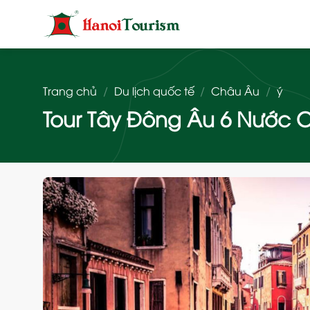
Bỏ
qua
nội
dung
Trang chủ
/
Du lịch quốc tế
/
Châu Âu
/
ý
Tour Tây Đông Âu 6 Nước C