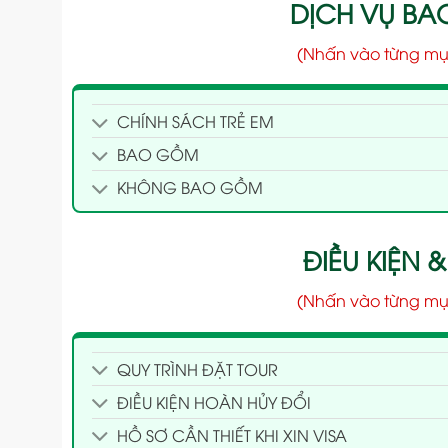
DỊCH VỤ B
(Nhấn vào từng mụ
CHÍNH SÁCH TRẺ EM
BAO GỒM
KHÔNG BAO GỒM
ĐIỀU KIỆN &
(Nhấn vào từng mụ
QUY TRÌNH ĐẶT TOUR
ĐIỀU KIỆN HOÀN HỦY ĐỔI
HỒ SƠ CẦN THIẾT KHI XIN VISA