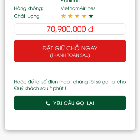
Hàng không:
VietnamAirlines
★
★
★
★
★
Chất lượng:
70,900,000
đ
ĐẶT GIỮ CHỖ NGAY
(THANH TOÁN SAU)
Hoặc để lại số điện thoại, chúng tôi sẽ gọi lại cho
Quý khách sau ít phút !
YÊU CẦU GỌI LẠI