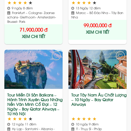
★
★
★
★
★
★
★
★
★
★
9 ngày 8 đêm
13 Ngày 12 đêm
Frankfurt – Cologne- Zaanse
Maroc – Bồ Đào Nha – Tây Ban
schans- Giethoorn- Amsterdam-
Nha
Brussel- Paris
99,000,000
đ
71,900,000
đ
XEM CHI TIẾT
XEM CHI TIẾT
Add
Add
to
to
wishlist
wishlist
Tour Miền Di Sản Balkans –
Tour Tây Nam Âu Chất Lượng
Hành Trình Xuyên Qua Những
– 10 Ngày – Bay Qatar
Nền Văn Minh Cổ Đại – 12
Airways
Ngày – Bay Qatar Airways –
Từ Hà Nội
★
★
★
★
★
★
★
★
★
★
12 ngày 11 đêm
10 ngày 9 đêm
Hy Lạp - Santorini - Albania -
Ý - Thụy Sĩ - Pháp