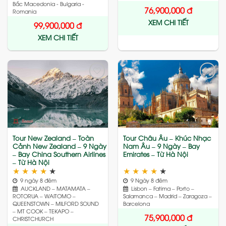
Bắc Macedonia - Bulgaria -
76,900,000
đ
Romania
XEM CHI TIẾT
99,900,000
đ
XEM CHI TIẾT
Add
Add
to
to
wishlist
wishlist
Tour New Zealand – Toàn
Tour Châu Âu – Khúc Nhạc
Cảnh New Zealand – 9 Ngày
Nam Âu – 9 Ngày – Bay
– Bay China Southern Airlines
Emirates – Từ Hà Nội
– Từ Hà Nội
★
★
★
★
★
★
★
★
★
★
9 ngày 8 đêm
9 Ngày 8 đêm
AUCKLAND – MATAMATA –
Lisbon – Fatima – Porto –
ROTORUA – WAITOMO –
Salamanca – Madrid – Zaragoza –
QUEENSTOWN – MILFORD SOUND
Barcelona
– MT COOK – TEKAPO –
75,900,000
đ
CHRISTCHURCH