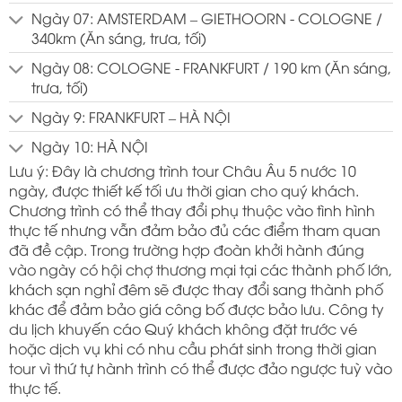
Ngày 07: AMSTERDAM – GIETHOORN - COLOGNE /
340km (Ăn sáng, trưa, tối)
Ngày 08: COLOGNE - FRANKFURT / 190 km (Ăn sáng,
trưa, tối)
Ngày 9: FRANKFURT – HÀ NỘI
Ngày 10: HÀ NỘI
Lưu ý: Đây là chương trình tour Châu Âu 5 nước 10
ngày, được thiết kế tối ưu thời gian cho quý khách.
Chương trình có thể thay đổi phụ thuộc vào tình hình
thực tế nhưng vẫn đảm bảo đủ các điểm tham quan
đã đề cập. Trong trường hợp đoàn khởi hành đúng
vào ngày có hội chợ thương mại tại các thành phố lớn,
khách sạn nghỉ đêm sẽ được thay đổi sang thành phố
khác để đảm bảo giá công bố được bảo lưu. Công ty
du lịch khuyến cáo Quý khách không đặt trước vé
hoặc dịch vụ khi có nhu cầu phát sinh trong thời gian
tour vì thứ tự hành trình có thể được đảo ngược tuỳ vào
thực tế.