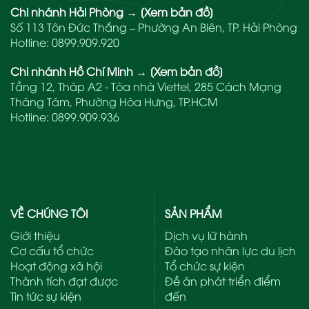
Chi nhánh Hải Phòng
→
[Xem bản đồ]
Số 113 Tôn Đức Thắng – Phường An Biên, TP. Hải Phòng
Hotline:
0899.909.920
Chi nhánh Hồ Chí Minh
→
[Xem bản đồ]
Tầng 12, Tháp A2 - Tòa nhà Viettel, 285 Cách Mạng
Tháng Tám, Phường Hòa Hưng, TP.HCM
Hotline:
0899.909.936
VỀ CHÚNG TÔI
SẢN PHẨM
Giới thiệu
Dịch vụ lữ hành
Cơ cấu tổ chức
Đào tạo nhân lực du lịch
Hoạt động xã hội
Tổ chức sự kiện
Thành tích đạt được
Đề án phát triển điểm
Tin tức sự kiện
đến