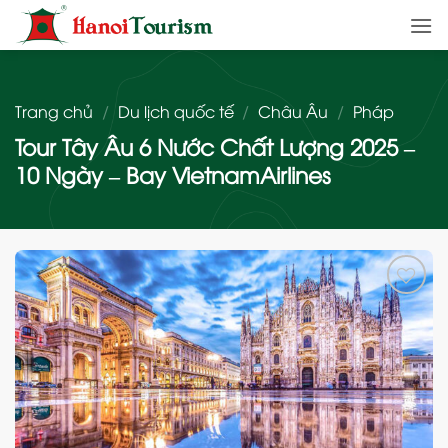
Bỏ
qua
nội
dung
Trang chủ
/
Du lịch quốc tế
/
Châu Âu
/
Pháp
Tour Tây Âu 6 Nước Chất Lượng 2025 –
10 Ngày – Bay VietnamAirlines
Add
to
wishlist