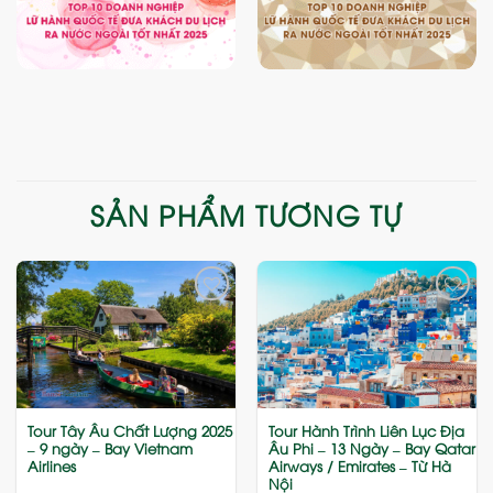
SẢN PHẨM TƯƠNG TỰ
Add
Add
to
to
wishlist
wishlist
Tour Tây Âu Chất Lượng 2025
Tour Hành Trình Liên Lục Địa
– 9 ngày – Bay Vietnam
Âu Phi – 13 Ngày – Bay Qatar
Airlines
Airways / Emirates – Từ Hà
Nội