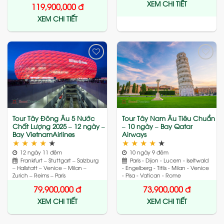
XEM CHI TIẾT
119,900,000
đ
XEM CHI TIẾT
Add
Add
to
to
wishlist
wishlist
Tour Tây Đông Âu 5 Nước
Tour Tây Nam Âu Tiêu Chuẩn
Chất Lượng 2025 – 12 ngày –
– 10 ngày – Bay Qatar
Bay VietnamAirlines
Airways
★
★
★
★
★
★
★
★
★
★
12 ngày 11 đêm
10 ngày 9 đêm
Frankfurt – Stuttgart – Salzburg
Paris - Dijon - Lucern - Iseltwald
– Hallstatt – Venice – Milan –
- Engelberg - Titlis - Milan - Venice
Zurich – Reims – Paris
- Pisa - Vatican - Rome
79,900,000
đ
73,900,000
đ
XEM CHI TIẾT
XEM CHI TIẾT