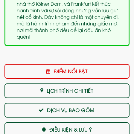
nhà thờ Kölner Dom, và Frankfurt kết thúc
hành trình với sự sôi động nhưng vẫn lưu giữ
nét cổ kính. Đây không chỉ là một chuyến đi,
mà là hành trình chạm đến những giấc mơ,
nơi mỗi thành phố đều để lại dấu ấn khó
quên!
ĐIỂM NỔI BẬT
LỊCH TRÌNH CHI TIẾT
DỊCH VỤ BAO GỒM
ĐIỀU KIỆN & LƯU Ý