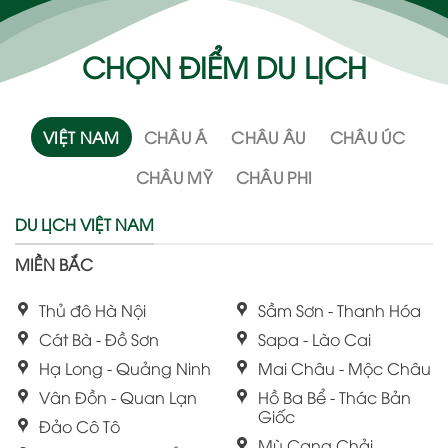
CHỌN ĐIỂM DU LỊCH
VIỆT NAM
CHÂU Á
CHÂU ÂU
CHÂU ÚC
CHÂU MỸ
CHÂU PHI
DU LỊCH VIỆT NAM
MIỀN BẮC
Thủ đô Hà Nội
Sầm Sơn - Thanh Hóa
Cát Bà - Đồ Sơn
Sapa - Lào Cai
Hạ Long - Quảng Ninh
Mai Châu - Mộc Châu
Vân Đồn - Quan Lạn
Hồ Ba Bể - Thác Bản
Giốc
Đảo Cô Tô
Mù Cang Chải