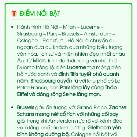
ĐIỂM NỔI BẬT
Hành trình Hà Nội – Milan – Lucerne –
Strasbourg – Paris – Brussels – Amsterdam –
Cologne – Frankfurt – Hà Nội là chuyến du
ngoạn đưa du khách qua những biểu tượng
văn hóa, lịch sử và thiên nhiên đẹp nhất châu
Âu. Từ
Milan
, kinh đô thời trang với nhà thờ
Duomo tráng lệ, đến
Lucerne
thơ mộng bên
hồ nước xanh và
đỉnh Titlis tuyết phủ quanh
năm
.
Strasbourg quyến rũ
với khu phố cổ La
Petite France, còn
Paris lộng lẫy cùng Tháp
Eiffel và dòng sông Seine lãng mạn.
Brussels
gây ấn tượng với Grand Place,
Zaanse
Schans mang nét cổ tích với những cối xay
gió,
trong khi Amsterdam rực rỡ với kênh đào
và xưởng chế tác kim cương.
Giethoorn yên
bình không đường bộ,
Cologne nổi bật với