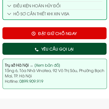
ĐIỀU KIỆN HOÀN HỦY ĐỔI
HỒ SƠ CẦN THIẾT KHI XIN VISA
ĐẶT GIỮ CHỖ NGAY
YÊU CẦU GỌI LẠI
Trụ sở Hà Nội
→
[Xem bản đồ]
Tầng 6, Tòa Nhà Vinatea, 92 Võ Thị Sáu, Phường Bạch
Mai, TP. Hà Nội
Hotline:
0899.909.919