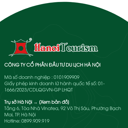
CÔNG TY CỔ PHẦN ĐẦU TƯ DU LỊCH HÀ NỘI
Mã số doanh nghiệp : 0101909909
Giấy phép kinh doanh lữ hành quốc tế số: 01-
1666/2023/CDLQGVN-GP LHQT
Trụ sở Hà Nội
→
[Xem bản đồ]
Tầng 6, Tòa Nhà Vinatea, 92 Võ Thị Sáu, Phường Bạch
Mai, TP. Hà Nội
Hotline:
0899.909.919