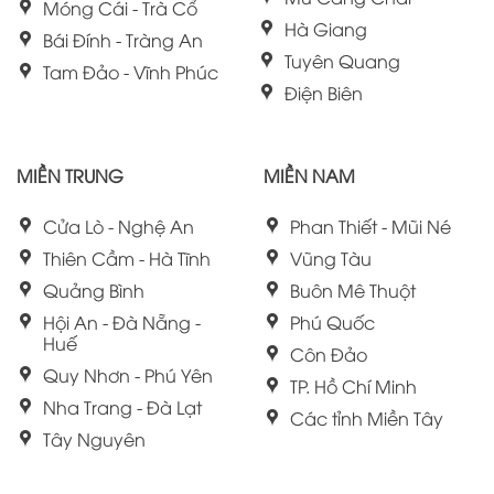
Móng Cái - Trà Cổ
Hà Giang
Bái Đính - Tràng An
Tuyên Quang
Tam Đảo - Vĩnh Phúc
Điện Biên
MIỀN TRUNG
MIỀN NAM
Cửa Lò - Nghệ An
Phan Thiết - Mũi Né
Thiên Cầm - Hà Tĩnh
Vũng Tàu
Quảng Bình
Buôn Mê Thuột
Hội An - Đà Nẵng -
Phú Quốc
Huế
Côn Đảo
Quy Nhơn - Phú Yên
TP. Hồ Chí Minh
Nha Trang - Đà Lạt
Các tỉnh Miền Tây
Tây Nguyên