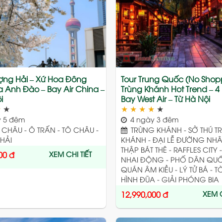
to
wishlist
ượng Hải – Xứ Hoa Đông
Tour Trung Quốc (No Shop
 Anh Đào – Bay Air China –
Trùng Khánh Hot Trend – 4
i
Bay West Air – Từ Hà Nội
★
★
★
★
★
★
★
 5 đêm
4 ngày 3 đêm
HÂU - Ô TRẤN - TÔ CHÂU -
TRÙNG KHÁNH - SỞ THÚ T
HẢI
KHÁNH - ĐẠI LỄ ĐƯỜNG NHÂ
THẬP BÁT THÊ - RAFFLES CITY
XEM CHI TIẾT
00
đ
NHAI ĐỘNG - PHỐ DÂN QUỐ
QUÁN ÂM KIỀU - LÝ TỬ BÁ - 
HÌNH ĐŨA - GIẢI PHÓNG BIA
XEM C
12,990,000
đ