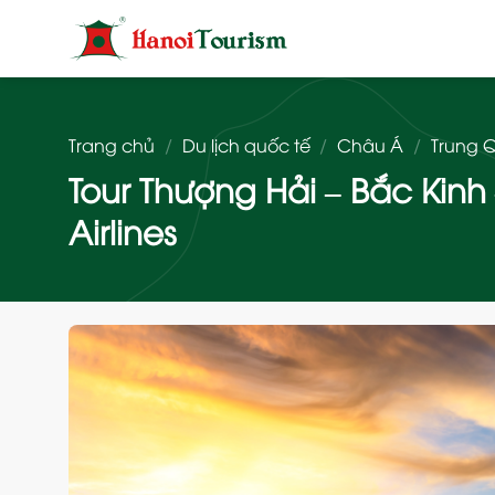
Bỏ
qua
nội
dung
Trang chủ
/
Du lịch quốc tế
/
Châu Á
/
Trung 
Tour Thượng Hải – Bắc Kin
Airlines