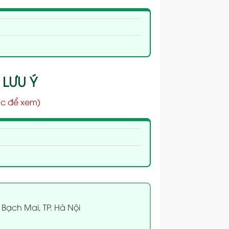
 LƯU Ý
c để xem)
 Bạch Mai, TP. Hà Nội