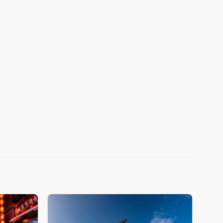
Add
Add