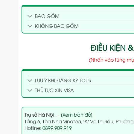
BAO GỒM
KHÔNG BAO GỒM
ĐIỀU KIỆN &
(Nhấn vào từng mụ
LƯU Ý KHI ĐĂNG KÝ TOUR
THỦ TỤC XIN VISA
Trụ sở Hà Nội
→
[Xem bản đồ]
Tầng 6, Tòa Nhà Vinatea, 92 Võ Thị Sáu, Phường
Hotline:
0899.909.919