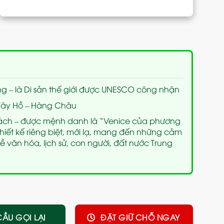
 – là Di sản thế giới được UNESCO công nhận
 Tây Hồ – Hàng Châu
ách – được mệnh danh là “Venice của phương
hiết kế riêng biệt, mới lạ, mang đến những cảm
 văn hóa, lịch sử, con người, đất nước Trung
CẦU GỌI LẠI
ĐẶT GIỮ CHỖ NGAY