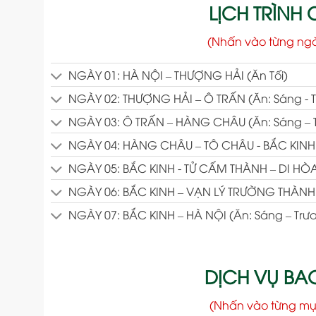
LỊCH TRÌNH C
(Nhấn vào từng ng
NGÀY 01: HÀ NỘI – THƯỢNG HẢI (Ăn Tối)
NGÀY 02: THƯỢNG HẢI – Ô TRẤN (Ăn: Sáng - Tr
NGÀY 03: Ô TRẤN – HÀNG CHÂU (Ăn: Sáng – Tr
NGÀY 04: HÀNG CHÂU – TÔ CHÂU - BẮC KINH (Ă
NGÀY 05: BẮC KINH - TỬ CẤM THÀNH – DI HÒA V
NGÀY 06: BẮC KINH – VẠN LÝ TRƯỜNG THÀNH (Ă
NGÀY 07: BẮC KINH – HÀ NỘI (Ăn: Sáng – Trưa
DỊCH VỤ B
(Nhấn vào từng mụ