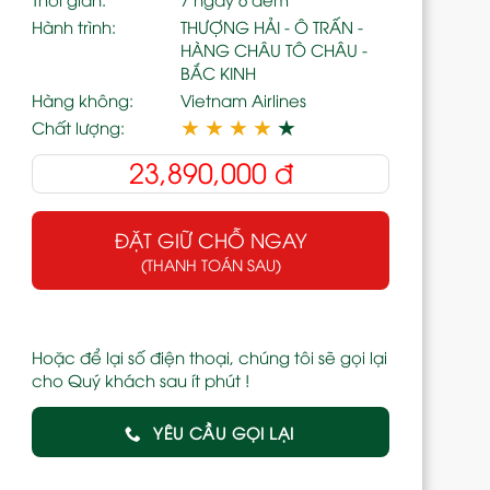
Hành trình:
THƯỢNG HẢI - Ô TRẤN -
HÀNG CHÂU TÔ CHÂU -
BẮC KINH
Hàng không:
Vietnam Airlines
★
★
★
★
★
Chất lượng:
23,890,000
đ
ĐẶT GIỮ CHỖ NGAY
(THANH TOÁN SAU)
Hoặc để lại số điện thoại, chúng tôi sẽ gọi lại
cho Quý khách sau ít phút !
YÊU CẦU GỌI LẠI