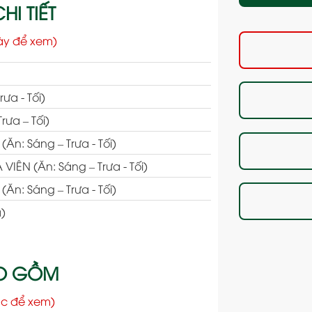
HI TIẾT
ày để xem)
ưa - Tối)
ưa – Tối)
n: Sáng – Trưa - Tối)
IÊN (Ăn: Sáng – Trưa - Tối)
n: Sáng – Trưa - Tối)
)
AO GỒM
c để xem)