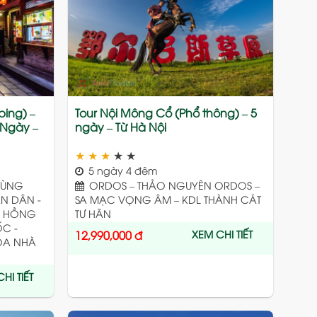
to
to
wishlist
wishlist
ping) –
Tour Nội Mông Cổ (Phổ thông) – 5
 Ngày –
ngày – Từ Hà Nội
★
★
★
★
★
5 ngày 4 đêm
RÙNG
ORDOS – THẢO NGUYÊN ORDOS –
N DÂN -
SA MẠC VỌNG ÂM – KDL THÀNH CÁT
 - HỒNG
TƯ HÃN
C -
XEM CHI TIẾT
12,990,000
đ
TÒA NHÀ
HI TIẾT