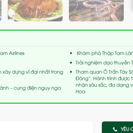
m Airlines
Khám phá Thập Tam Lăng
Trải nghiệm dạo thuyền
 xây dựng vĩ đại nhất trong
Tham quan Ô Trấn Tây S
Đông”. Hành trình được t
nhận sâu sắc, đa dạng về
ành – cung điện nguy nga
Hoa
YÊU 