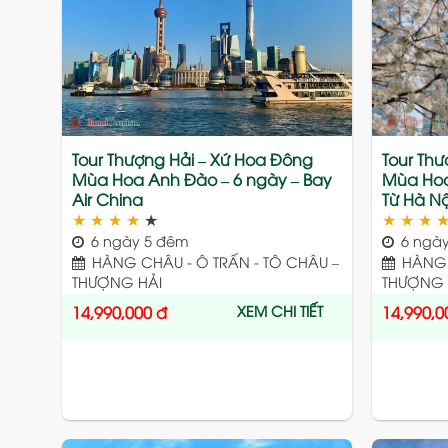
to
wishlist
Tour Thượng Hải – Xứ Hoa Đông
Tour Th
Mùa Hoa Anh Đào – 6 ngày – Bay
Mùa Hoa
Air China
Từ Hà Nộ
★
★
★
★
★
★
★
★
6 ngày 5 đêm
6 ngày
HÀNG CHÂU - Ô TRẤN - TÔ CHÂU –
HÀNG C
THƯỢNG HẢI
THƯỢNG 
XEM CHI TIẾT
14,990,000
đ
14,990,0