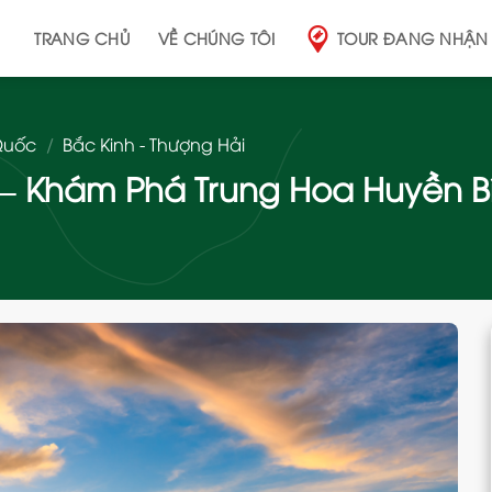
TRANG CHỦ
VỀ CHÚNG TÔI
TOUR ĐANG NHẬN
Quốc
/
Bắc Kinh - Thượng Hải
h – Khám Phá Trung Hoa Huyền B
Add
to
wishlist