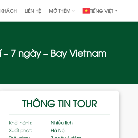
 KHÁCH
LIÊN HỆ
MỞ THÊM
TIẾNG VIỆT
▼
í – 7 ngày – Bay Vietnam
THÔNG TIN TOUR
Khởi hành:
Nhiều lịch
Xuất phát:
Hà Nội
Thời gian:
7 ngày 6 đêm