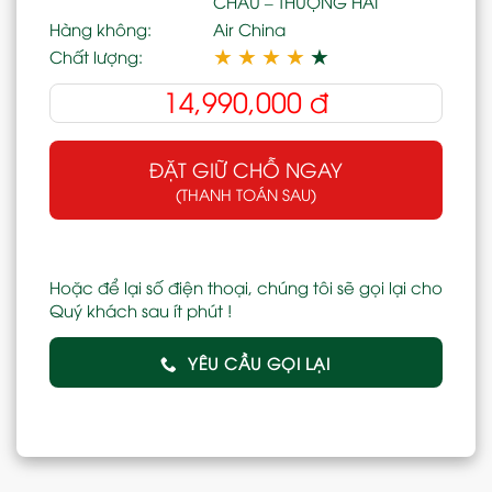
CHÂU – THƯỢNG HẢI
Hàng không:
Air China
★
★
★
★
★
Chất lượng:
14,990,000
đ
ĐẶT GIỮ CHỖ NGAY
(THANH TOÁN SAU)
Hoặc để lại số điện thoại, chúng tôi sẽ gọi lại cho
Quý khách sau ít phút !
YÊU CẦU GỌI LẠI