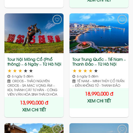
Add
Add
to
to
wishlist
wishlist
Tour Nội Mông Cổ (Phổ
Tour Trung Quốc – Tế Nam –
thông) – 6 Ngày – Từ Hà Nội
Thanh Đảo – Từ Hà Nội
★
★
★
★
★
★
★
★
★
★
6 ngày 5 đêm
6 ngày 5 đêm
ORDOS – THẢO NGUYÊN
TẾ NAM – MINH THỦY CỔ TRẤN
ORDOS – SA MẠC VỌNG ÂM –
– ĐỀN KHỔNG TỬ - THANH ĐẢO
KDL THÀNH CÁT TƯ HÃN - CÔNG
18,990,000
đ
VIÊN VĂN HÓA SINH THÁI DI HÒA
XEM CHI TIẾT
13,990,000
đ
XEM CHI TIẾT