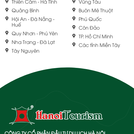
Thiên Cầm - Hà Tĩnh
Vũng Tàu
Quảng Bình
Buôn Mê Thuột
Hội An - Đà Nẵng -
Phú Quốc
Huế
Côn Đảo
Quy Nhơn - Phú Yên
TP. Hồ Chí Minh
Nha Trang - Đà Lạt
Các tỉnh Miền Tây
Tây Nguyên
CÔNG TY CỔ PHẦN ĐẦU TƯ DU LỊCH HÀ NỘI