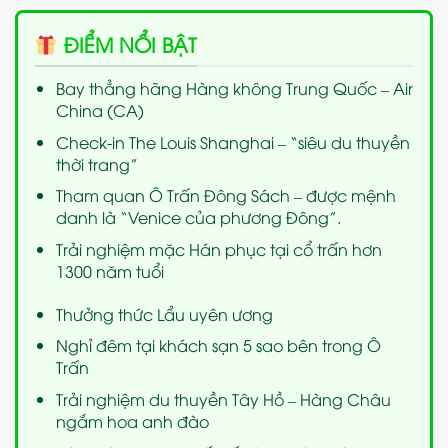
ĐIỂM NỔI BẬT
Bay thẳng hãng Hàng không Trung Quốc – Air
China (CA)
Check-in The Louis Shanghai – “siêu du thuyền
thời trang”
Tham quan Ô Trấn Đông Sách – được mệnh
danh là “Venice của phương Đông”.
Trải nghiệm mặc Hán phục tại cổ trấn hơn
1300 năm tuổi
Thưởng thức Lẩu uyên ương
Nghỉ đêm tại khách sạn 5 sao bên trong Ô
Trấn
Trải nghiệm du thuyền Tây Hồ – Hàng Châu
ngắm hoa anh đào