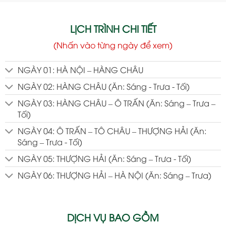
LỊCH TRÌNH CHI TIẾT
(Nhấn vào từng ngày để xem)
NGÀY 01: HÀ NỘI – HÀNG CHÂU
NGÀY 02: HÀNG CHÂU (Ăn: Sáng - Trưa - Tối)
NGÀY 03: HÀNG CHÂU – Ô TRẤN (Ăn: Sáng – Trưa –
Tối)
NGÀY 04: Ô TRẤN – TÔ CHÂU – THƯỢNG HẢI (Ăn:
Sáng – Trưa - Tối)
NGÀY 05: THƯỢNG HẢI (Ăn: Sáng – Trưa - Tối)
NGÀY 06: THƯỢNG HẢI – HÀ NỘI (Ăn: Sáng – Trưa)
DỊCH VỤ BAO GỒM