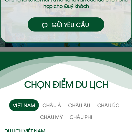
hợp cho Quý khách
GỬI YÊU CẦU
CHỌN ĐIỂM DU LỊCH
VIỆT NAM
CHÂU Á
CHÂU ÂU
CHÂU ÚC
CHÂU MỸ
CHÂU PHI
DU LỊCH VIỆT NAM