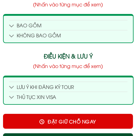
(Nhấn vào từng mục để xem)
BAO GỒM
KHÔNG BAO GỒM
ĐIỀU KIỆN & LƯU Ý
(Nhấn vào từng mục để xem)
LƯU Ý KHI ĐĂNG KÝ TOUR
THỦ TỤC XIN VISA
ĐẶT GIỮ CHỖ NGAY