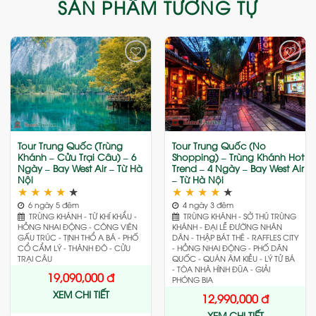
SẢN PHẨM TƯƠNG TỰ
Add
Add
to
to
wishlist
wishlist
Tour Trung Quốc (Trùng
Tour Trung Quốc (No
Khánh – Cửu Trại Câu) – 6
Shopping) – Trùng Khánh Hot
Ngày – Bay West Air – Từ Hà
Trend – 4 Ngày – Bay West Air
Nội
– Từ Hà Nội
★
★
★
★
★
★
★
★
★
★
6 ngày 5 đêm
4 ngày 3 đêm
TRÙNG KHÁNH - TỪ KHÍ KHẨU -
TRÙNG KHÁNH - SỞ THÚ TRÙNG
HỒNG NHAI ĐỘNG - CÔNG VIÊN
KHÁNH - ĐẠI LỄ ĐƯỜNG NHÂN
GẤU TRÚC - TỊNH THỔ A BÁ - PHỐ
DÂN - THẬP BÁT THÊ - RAFFLES CITY
CỔ CẨM LÝ - THÀNH ĐÔ - CỬU
- HỒNG NHAI ĐỘNG - PHỐ DÂN
TRẠI CÂU
QUỐC - QUÁN ÂM KIỀU - LÝ TỬ BÁ
- TÒA NHÀ HÌNH ĐŨA - GIẢI
19,090,000
đ
PHÓNG BIA
XEM CHI TIẾT
12,990,000
đ
XEM CHI TIẾT