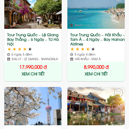
Add
Add
to
to
wishlist
wishlist
Tour Trung Quốc – Lệ Giang
Tour Trung Quốc – Hải Khẩu –
Bay Thẳng – 6 Ngày – Từ Hà
Tam Á – 4 Ngày – Bay Hainan
Nội
Airlines
★
★
★
★
★
★
★
★
★
★
6 ngày 5 đêm
5 ngày 4 đêm
ĐẠI LÝ - LỆ GIANG - SHANGRILA
HẢI KHẨU –TAM Á
17,990,000
đ
8,990,000
đ
XEM CHI TIẾT
XEM CHI TIẾT
Add
Add
to
to
wishlist
wishlist