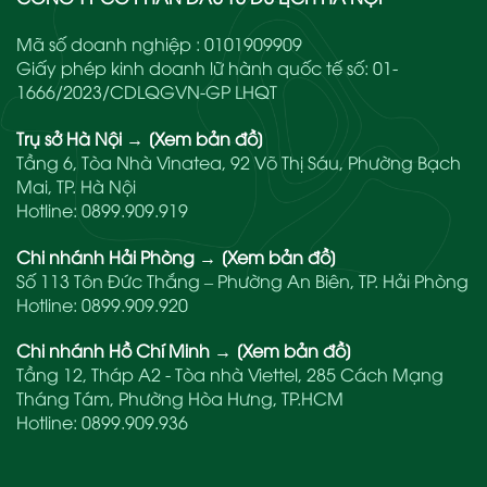
Mã số doanh nghiệp : 0101909909
Giấy phép kinh doanh lữ hành quốc tế số: 01-
1666/2023/CDLQGVN-GP LHQT
Trụ sở Hà Nội
→
[Xem bản đồ]
Tầng 6, Tòa Nhà Vinatea, 92 Võ Thị Sáu, Phường Bạch
Mai, TP. Hà Nội
Hotline:
0899.909.919
Chi nhánh Hải Phòng
→
[Xem bản đồ]
Số 113 Tôn Đức Thắng – Phường An Biên, TP. Hải Phòng
Hotline:
0899.909.920
Chi nhánh Hồ Chí Minh
→
[Xem bản đồ]
Tầng 12, Tháp A2 - Tòa nhà Viettel, 285 Cách Mạng
Tháng Tám, Phường Hòa Hưng, TP.HCM
Hotline:
0899.909.936