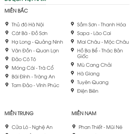
MIỀN BẮC
Thủ đô Hà Nội
Sầm Sơn - Thanh Hóa
Cát Bà - Đồ Sơn
Sapa - Lào Cai
Hạ Long - Quảng Ninh
Mai Châu - Mộc Châu
Vân Đồn - Quan Lạn
Hồ Ba Bể - Thác Bản
Giốc
Đảo Cô Tô
Mù Cang Chải
Móng Cái - Trà Cổ
Hà Giang
Bái Đính - Tràng An
Tuyên Quang
Tam Đảo - Vĩnh Phúc
Điện Biên
MIỀN TRUNG
MIỀN NAM
Cửa Lò - Nghệ An
Phan Thiết - Mũi Né