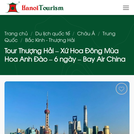
Bỏ
qua
nội
dung
Trang chủ
/
Du lịch quốc tế
/
Châu Á
/
Trung
Quốc
/
Bắc Kinh - Thượng Hải
Tour Thượng Hải – Xứ Hoa Đông Mùa
Hoa Anh Đào – 6 ngày – Bay Air China
Add
to
wishlist