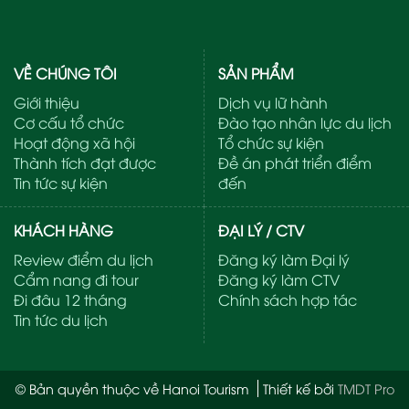
VỀ CHÚNG TÔI
SẢN PHẨM
Giới thiệu
Dịch vụ lữ hành
Cơ cấu tổ chức
Đào tạo nhân lực du lịch
Hoạt động xã hội
Tổ chức sự kiện
Thành tích đạt được
Đề án phát triển điểm
Tin tức sự kiện
đến
KHÁCH HÀNG
ĐẠI LÝ / CTV
Review điểm du lịch
Đăng ký làm Đại lý
Cẩm nang đi tour
Đăng ký làm CTV
Đi đâu 12 tháng
Chính sách hợp tác
Tin tức du lịch
© Bản quyền thuộc về Hanoi Tourism
Thiết kế bởi
TMDT Pro