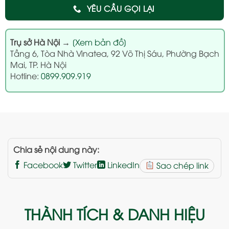
YÊU CẦU GỌI LẠI
Trụ sở Hà Nội
→
[Xem bản đồ]
Tầng 6, Tòa Nhà Vinatea, 92 Võ Thị Sáu, Phường Bạch
Mai, TP. Hà Nội
Hotline:
0899.909.919
Chia sẻ nội dung này:
Facebook
Twitter
LinkedIn
Sao chép link
THÀNH TÍCH & DANH HIỆU