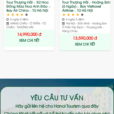
Tour Thượng Hải – Xứ Hoa
Tour Thượng Hải – Hoàng Sơn
Đông Mùa Hoa Anh Đào –
(6 Ngày) – Bay Vietravel
Bay Air China – Từ Hà Nội
Airlines – Từ Hà Nội
★
★
★
★
★
★
★
★
★
★
6 ngày 5 đêm
6 ngày 5 đêm
HÀNG CHÂU - Ô TRẤN - TÔ
Hà Nội – Đồn Khê – Hoàng Sơn
CHÂU - THƯỢNG HẢI
Ô Trấn Tây Sách – Thượng Hải –
Hàng Châu
14,990,000
đ
13,590,000
đ
XEM CHI TIẾT
XEM CHI TIẾT
YÊU CẦU TƯ VẤN
Hãy gửi liên hệ cho
Hanoi Tourism
qua đây
Chúng tôi sẽ kết nối và hỗ trợ tư vấn các lựa chọn phù