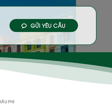
GỬI YÊU CẦU
ÂU PHI