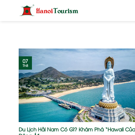
Bỏ
qua
nội
dung
07
Th8
Du Lịch Hải Nam Có Gì? Khám Phá “Hawaii Củ