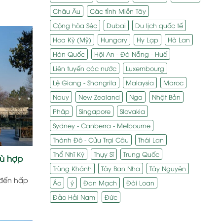
Châu Âu
Các tỉnh Miền Tây
Cộng hòa Séc
Dubai
Du lịch quốc tế
Hoa Kỳ (Mỹ)
Hungary
Hy Lạp
Hà Lan
Hàn Quốc
Hội An - Đà Nẵng - Huế
Liên tuyến các nước
Luxembourg
Lệ Giang - Shangrila
Malaysia
Maroc
Nauy
New Zealand
Nga
Nhật Bản
Pháp
Singapore
Slovakia
Sydney - Canberra - Melbourne
Thành Đô - Cửu Trại Câu
Thái Lan
Thổ Nhĩ Kỳ
Thụy Sĩ
Trung Quốc
hù hợp
Trùng Khánh
Tây Ban Nha
Tây Nguyên
 đến hấp
Áo
ý
Đan Mạch
Đài Loan
Đảo Hải Nam
Đức