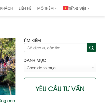
 KHÁCH
LIÊN HỆ
MỞ THÊM
TIẾNG VIỆT
▼
TÌM KIẾM
DANH MỤC
DANH
MỤC
YÊU CẦU TƯ VẤN
vùng cao