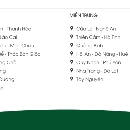
MIỀN TRUNG
n - Thanh Hóa
Cửa Lò - Nghệ An
 Lào Cai
Thiên Cầm - Hà Tĩnh
âu - Mộc Châu
Quảng Bình
Bể - Thác Bản Giốc
Hội An - Đà Nẵng - Huế
ng Chải
Quy Nhơn - Phú Yên
ang
Nha Trang - Đà Lạt
 Quang
Tây Nguyên
iên