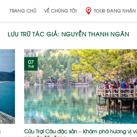
TRANG CHỦ
VỀ CHÚNG TÔI
TOUR ĐANG NHẬN
LƯU TRỮ TÁC GIẢ:
NGUYỄN THANH NGÂN
07
Th8
a
Cửu Trại Câu đặc sản – Khám phá hương vị 