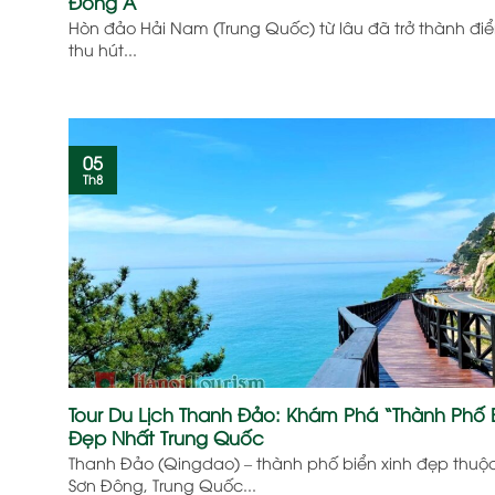
Đông Á”
Hòn đảo Hải Nam (Trung Quốc) từ lâu đã trở thành đi
thu hút...
05
Th8
Tour Du Lịch Thanh Đảo: Khám Phá “Thành Phố 
Đẹp Nhất Trung Quốc
Thanh Đảo (Qingdao) – thành phố biển xinh đẹp thuộc
Sơn Đông, Trung Quốc...