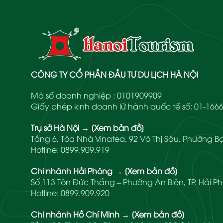
CÔNG TY CỔ PHẦN ĐẦU TƯ DU LỊCH HÀ NỘI
Mã số doanh nghiệp : 0101909909
Giấy phép kinh doanh lữ hành quốc tế số: 01-1
Trụ sở Hà Nội
→
[Xem bản đồ]
Tầng 6, Tòa Nhà Vinatea, 92 Võ Thị Sáu, Phường Bạ
Hotline:
0899.909.919
Chi nhánh Hải Phòng
→
[Xem bản đồ]
Số 113 Tôn Đức Thắng – Phường An Biên, TP. Hải P
Hotline:
0899.909.920
Chi nhánh Hồ Chí Minh
→
[Xem bản đồ]