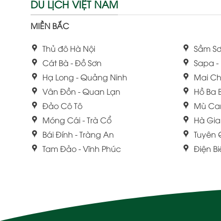
DU LỊCH VIỆT NAM
MIỀN BẮC
Thủ đô Hà Nội
Sầm Sơ
Cát Bà - Đồ Sơn
Sapa -
Hạ Long - Quảng Ninh
Mai Ch
Vân Đồn - Quan Lạn
Hồ Ba 
Đảo Cô Tô
Mù Ca
Móng Cái - Trà Cổ
Hà Gi
Bái Đính - Tràng An
Tuyên
Tam Đảo - Vĩnh Phúc
Điện B