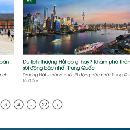
đoàn
Du lịch Thượng Hải có gì hay? Khám phá thà
sôi động bậc nhất Trung Quốc
 chi:
Thượng Hải – thành phố sôi động bậc nhất Trung Qu
là điểm...
3
4
…
22