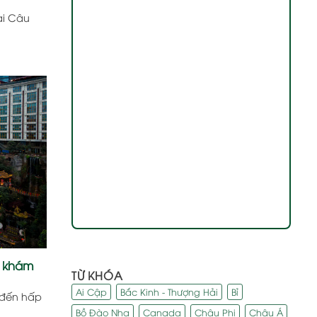
ại Câu
g khám
TỪ KHÓA
Ai Cập
Bắc Kinh - Thượng Hải
Bỉ
 đến hấp
Bồ Đào Nha
Canada
Châu Phi
Châu Á