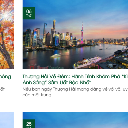
06
Th7
không
Thượng Hải Về Đêm: Hành Trình Khám Phá “K
Ánh Sáng” Sầm Uất Bậc Nhất
hất
Nếu ban ngày Thượng Hải mang dáng vẻ vội vã, u
của một trung...
25
Th6