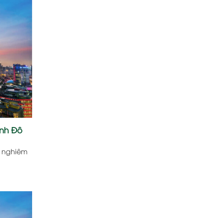
inh Đô
y nghiêm