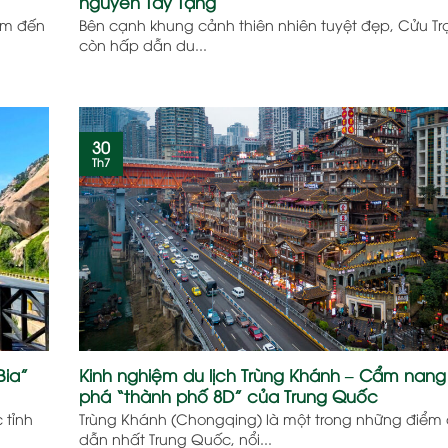
nguyên Tây Tạng
ểm đến
Bên cạnh khung cảnh thiên nhiên tuyệt đẹp, Cửu Tr
còn hấp dẫn du...
30
Th7
Bia”
Kinh nghiệm du lịch Trùng Khánh – Cẩm nan
phá “thành phố 8D” của Trung Quốc
 tỉnh
Trùng Khánh (Chongqing) là một trong những điểm
dẫn nhất Trung Quốc, nổi...