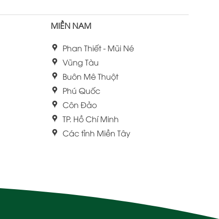
MIỀN NAM
Phan Thiết - Mũi Né
Vũng Tàu
Buôn Mê Thuột
Phú Quốc
Côn Đảo
TP. Hồ Chí Minh
Các tỉnh Miền Tây