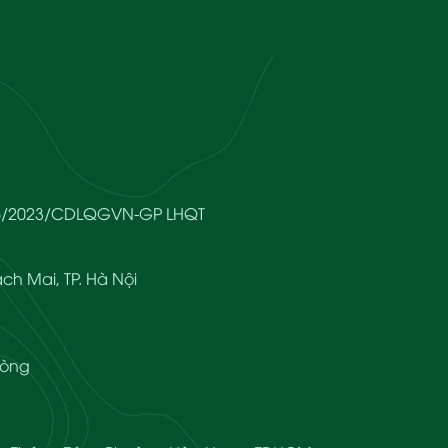
666/2023/CDLQGVN-GP LHQT
ch Mai, TP. Hà Nội
hòng