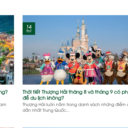
14
Th7
ing?
Thời tiết Thượng Hải tháng 8 và tháng 9 có p
để du lịch không?
lam
Thượng Hải luôn nằm trong danh sách những điểm
dẫn nhất Trung Quốc...