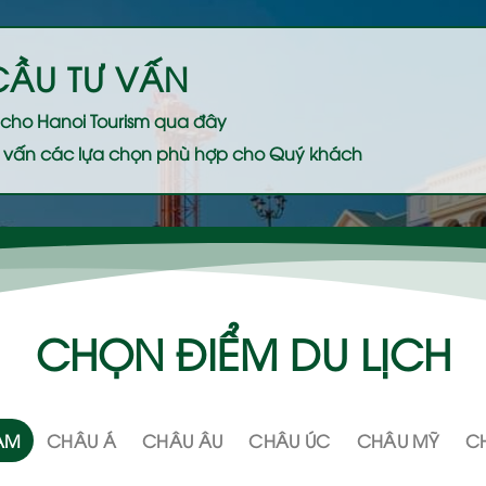
CẦU TƯ VẤN
ệ cho
Hanoi Tourism
qua đây
 tư vấn các lựa chọn phù hợp cho Quý khách
CHỌN ĐIỂM DU LỊCH
NAM
CHÂU Á
CHÂU ÂU
CHÂU ÚC
CHÂU MỸ
CH