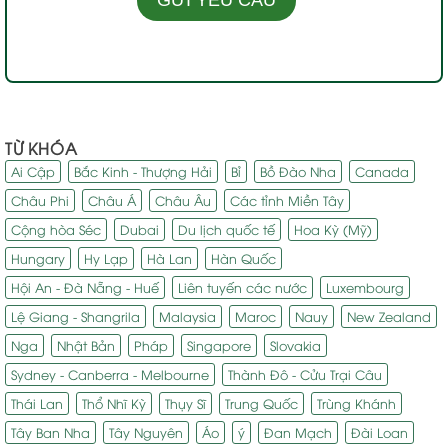
TỪ KHÓA
Ai Cập
Bắc Kinh - Thượng Hải
Bỉ
Bồ Đào Nha
Canada
Châu Phi
Châu Á
Châu Âu
Các tỉnh Miền Tây
Cộng hòa Séc
Dubai
Du lịch quốc tế
Hoa Kỳ (Mỹ)
Hungary
Hy Lạp
Hà Lan
Hàn Quốc
Hội An - Đà Nẵng - Huế
Liên tuyến các nước
Luxembourg
Lệ Giang - Shangrila
Malaysia
Maroc
Nauy
New Zealand
Nga
Nhật Bản
Pháp
Singapore
Slovakia
Sydney - Canberra - Melbourne
Thành Đô - Cửu Trại Câu
Thái Lan
Thổ Nhĩ Kỳ
Thụy Sĩ
Trung Quốc
Trùng Khánh
Tây Ban Nha
Tây Nguyên
Áo
ý
Đan Mạch
Đài Loan