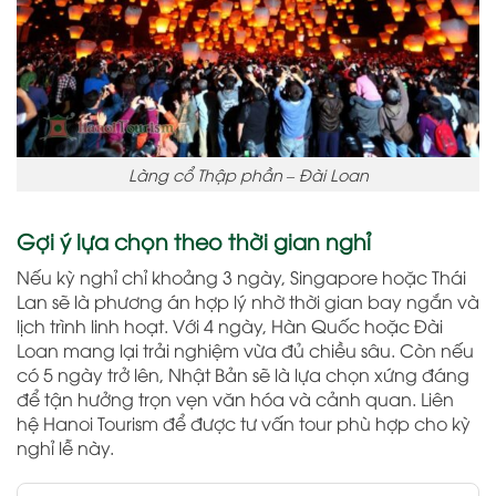
Làng cổ Thập phần – Đài Loan
Gợi ý lựa chọn theo thời gian nghỉ
Nếu kỳ nghỉ chỉ khoảng 3 ngày, Singapore hoặc Thái
Lan sẽ là phương án hợp lý nhờ thời gian bay ngắn và
lịch trình linh hoạt. Với 4 ngày, Hàn Quốc hoặc Đài
Loan mang lại trải nghiệm vừa đủ chiều sâu. Còn nếu
có 5 ngày trở lên, Nhật Bản sẽ là lựa chọn xứng đáng
để tận hưởng trọn vẹn văn hóa và cảnh quan. Liên
hệ Hanoi Tourism để được tư vấn tour phù hợp cho kỳ
nghỉ lễ này.