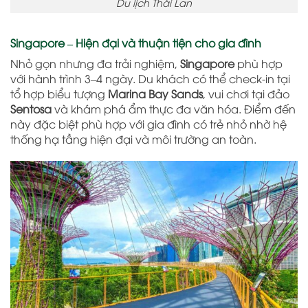
Du lịch Thái Lan
Singapore – Hiện đại và thuận tiện cho gia đình
Nhỏ gọn nhưng đa trải nghiệm,
Singapore
phù hợp
với hành trình 3–4 ngày. Du khách có thể check-in tại
tổ hợp biểu tượng
Marina Bay Sands
, vui chơi tại đảo
Sentosa
và khám phá ẩm thực đa văn hóa. Điểm đến
này đặc biệt phù hợp với gia đình có trẻ nhỏ nhờ hệ
thống hạ tầng hiện đại và môi trường an toàn.