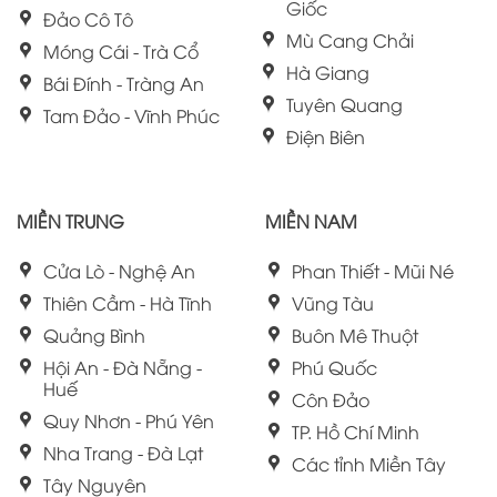
Giốc
Đảo Cô Tô
Mù Cang Chải
Móng Cái - Trà Cổ
Hà Giang
Bái Đính - Tràng An
Tuyên Quang
Tam Đảo - Vĩnh Phúc
Điện Biên
MIỀN TRUNG
MIỀN NAM
Cửa Lò - Nghệ An
Phan Thiết - Mũi Né
Thiên Cầm - Hà Tĩnh
Vũng Tàu
Quảng Bình
Buôn Mê Thuột
Hội An - Đà Nẵng -
Phú Quốc
Huế
Côn Đảo
Quy Nhơn - Phú Yên
TP. Hồ Chí Minh
Nha Trang - Đà Lạt
Các tỉnh Miền Tây
Tây Nguyên