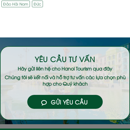
Đảo Hải Nam
Đức
YÊU CẦU TƯ VẤN
Hãy gửi liên hệ cho
Hanoi Tourism
qua đây
Chúng tôi sẽ kết nối và hỗ trợ tư vấn các lựa chọn phù
hợp cho Quý khách
GỬI YÊU CẦU