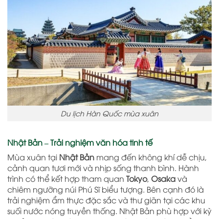
Du lịch Hàn Quốc mùa xuân
Nhật Bản – Trải nghiệm văn hóa tinh tế
Mùa xuân tại
Nhật Bản
mang đến không khí dễ chịu,
cảnh quan tươi mới và nhịp sống thanh bình. Hành
trình có thể kết hợp tham quan
Tokyo
,
Osaka
và
chiêm ngưỡng núi Phú Sĩ biểu tượng. Bên cạnh đó là
trải nghiệm ẩm thực đặc sắc và thư giãn tại các khu
suối nước nóng truyền thống. Nhật Bản phù hợp với kỳ