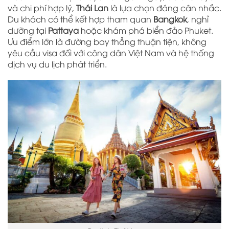
và chi phí hợp lý,
Thái Lan
là lựa chọn đáng cân nhắc.
Du khách có thể kết hợp tham quan
Bangkok
, nghỉ
dưỡng tại
Pattaya
hoặc khám phá biển đảo Phuket.
Ưu điểm lớn là đường bay thẳng thuận tiện, không
yêu cầu visa đối với công dân Việt Nam và hệ thống
dịch vụ du lịch phát triển.