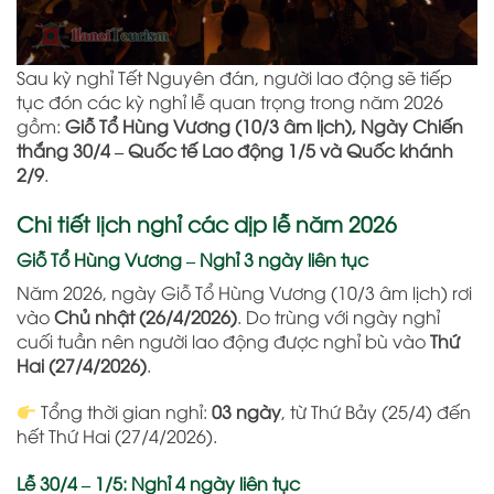
Sau kỳ nghỉ Tết Nguyên đán, người lao động sẽ tiếp
tục đón các kỳ nghỉ lễ quan trọng trong năm 2026
gồm:
Giỗ Tổ Hùng Vương (10/3 âm lịch), Ngày Chiến
thắng 30/4 – Quốc tế Lao động 1/5 và Quốc khánh
2/9
.
Chi tiết lịch nghỉ các dịp lễ năm 2026
Giỗ Tổ Hùng Vương – Nghỉ 3 ngày liên tục
Năm 2026, ngày Giỗ Tổ Hùng Vương (10/3 âm lịch) rơi
vào
Chủ nhật (26/4/2026)
. Do trùng với ngày nghỉ
cuối tuần nên người lao động được nghỉ bù vào
Thứ
Hai (27/4/2026)
.
Tổng thời gian nghỉ:
03 ngày
, từ Thứ Bảy (25/4) đến
hết Thứ Hai (27/4/2026).
Lễ 30/4 – 1/5: Nghỉ 4 ngày liên tục