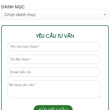
DANH MỤC
DANH
MỤC
YÊU CẦU TƯ VẤN