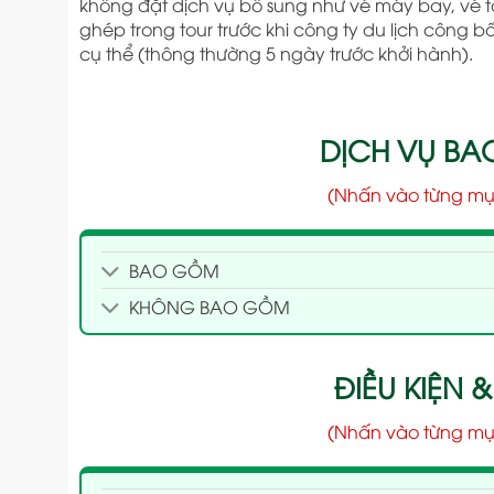
không đặt dịch vụ bổ sung như vé máy bay, vé 
ghép trong tour trước khi công ty du lịch công 
cụ thể (thông thường 5 ngày trước khởi hành).
DỊCH VỤ B
(Nhấn vào từng mụ
BAO GỒM
KHÔNG BAO GỒM
ĐIỀU KIỆN &
(Nhấn vào từng mụ