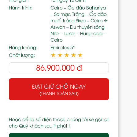
Hành trình:
Cairo – Ốc đảo Bahariya
– Sa mạc Trắng – Ốc đảo
muối trắng Siwa – Cairo ✈
Aswan – Du thuyền sông
Nile – Luxor – Hurghada –
Cairo
Hàng không:
Emirates 5*
★
★
★
★
★
Chất lượng:
86,900,000
đ
ĐẶT GIỮ CHỖ NGAY
(THANH TOÁN SAU)
Hoặc để lại số điện thoại, chúng tôi sẽ gọi lại
cho Quý khách sau ít phút !