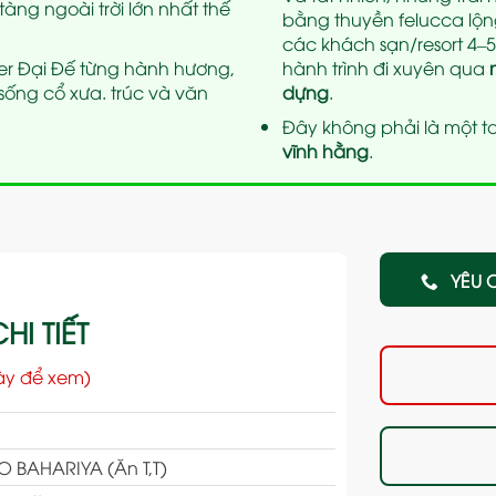
tàng ngoài trời lớn nhất thế
bằng thuyền felucca lộng
các khách sạn/resort 4–
er Đại Đế từng hành hương,
hành trình đi xuyên qua
 sống cổ xưa. trúc và văn
dựng
.
Đây không phải là một to
vĩnh hằng
.
YÊU 
HI TIẾT
ày để xem)
 BAHARIYA (Ăn T,T)