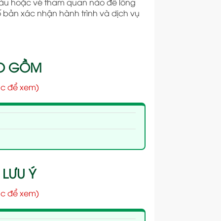
tàu hoặc vé tham quan nào để lồng
bố bản xác nhận hành trình và dịch vụ
AO GỒM
c để xem)
 LƯU Ý
c để xem)