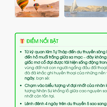
ĐIỂM NỔI BẬT
Từ kỳ quan Kim Tự Tháp đến du thuyền sông N
đến hồ muối trắng giữa sa mạc – đây không 
giấc mơ cổ đại được tái hiện sống động tron
vùng đất nơi con người ngẩng đầu đối thoại v
đá đã khắc ghi huyền thoại của những nền 
ngày
, bạn sẽ:
Chạm vào biểu tượng vĩ đại nhất của nhân l
tượng Nhân Sư khổng lồ giữa cao nguyên sa
nhất còn tồn tại.
Lênh đênh 4 ngày trên du thuyền 5 sao sang