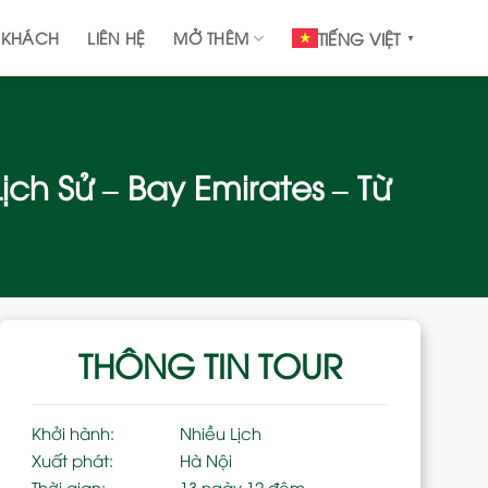
 KHÁCH
LIÊN HỆ
MỞ THÊM
TIẾNG VIỆT
▼
ch Sử – Bay Emirates – Từ
THÔNG TIN TOUR
Khởi hành:
Nhiều Lịch
Xuất phát:
Hà Nội
Thời gian:
13 ngày 12 đêm