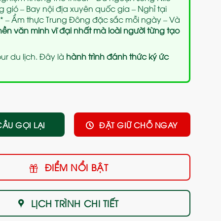
 gió – Bay nội địa xuyên quốc gia – Nghỉ tại
5* – Ẩm thực Trung Đông đặc sắc mỗi ngày – Và
nền văn minh vĩ đại nhất mà loài người từng tạo
ur du lịch. Đây là
hành trình đánh thức ký ức
CẦU GỌI LẠI
ĐẶT GIỮ CHỖ NGAY
ĐIỂM NỔI BẬT
LỊCH TRÌNH CHI TIẾT