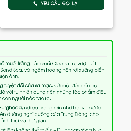
YÊU CẦU GỌI LẠI
 hồ muối trắng
, tắm suối Cleopatra, vượt cát
 Sand Sea, và ngắm hoàng hôn rơi xuống biển
iện ảnh.
g tuyệt đối của sa mạc,
với một đêm lều trại
 đá vôi tự nhiên dựng nên những tác phẩm điêu
 con người nào tạo ra.
 Hurghada,
nơi cát vàng mịn như bột và nước
hiên đường nghỉ dưỡng của Trung Đông, cho
hảnh thơi và thư giãn.
 nghiệm không thể thiếu: – Du ngoạn sông Nile