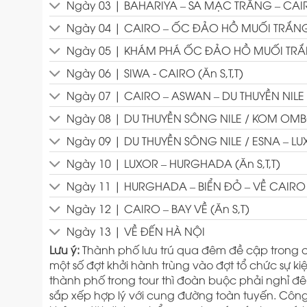
Ngày 03 | BAHARIYA – SA MẠC TRẮNG – CAIRO
Ngày 04 | CAIRO – ỐC ĐẢO HỒ MUỐI TRẮNG S
Ngày 05 | KHÁM PHÁ ỐC ĐẢO HỒ MUỐI TRẮNG
Ngày 06 | SIWA - CAIRO (Ăn S,T,T)
Ngày 07 | CAIRO – ASWAN – DU THUYỀN NILE (
Ngày 08 | DU THUYỀN SÔNG NILE / KOM OMBO 
Ngày 09 | DU THUYỀN SÔNG NILE / ESNA – LUXO
Ngày 10 | LUXOR – HURGHADA (Ăn S,T,T)
Ngày 11 | HURGHADA – BIỂN ĐỎ – VỀ CAIRO (Ă
Ngày 12 | CAIRO – BAY VỀ (Ăn S,T)
Ngày 13 | VỀ ĐẾN HÀ NỘI
Lưu ý:
Thành phố lưu trú qua đêm đề cập trong 
một số đợt khởi hành trùng vào đợt tổ chức sự k
thành phố trong tour thì đoàn buộc phải nghỉ đêm
sắp xếp hợp lý với cung đường toàn tuyến. Côn