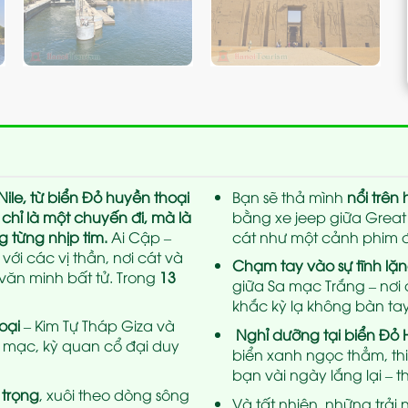
ile, từ biển Đỏ huyền thoại
Bạn sẽ thả mình
nổi trên
chỉ là một chuyến đi, mà là
bằng xe jeep giữa Great
g từng nhịp tim.
Ai Cập –
cát như một cảnh phim đ
ới các vị thần, nơi cát và
Chạm tay vào sự tĩnh lặn
văn minh bất tử. Trong
13
giữa Sa mạc Trắng – nơi
khắc kỳ lạ không bàn tay
oại
– Kim Tự Tháp Giza và
Nghỉ dưỡng tại biển Đỏ
 mạc, kỳ quan cổ đại duy
biển xanh ngọc thẳm, t
bạn vài ngày lắng lại – t
 trọng
, xuôi theo dòng sông
Và tất nhiên, những trải