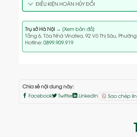
ĐIỀU KIỆN HOÀN HỦY ĐỔI
Trụ sở Hà Nội
→
[Xem bản đồ]
Tầng 6, Tòa Nhà Vinatea, 92 Võ Thị Sáu, Phường
Hotline:
0899.909.919
Chia sẻ nội dung này:
Facebook
Twitter
LinkedIn
Sao chép lin