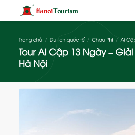
Bỏ
qua
nội
dung
Trang chủ
/
Du lịch quốc tế
/
Châu Phi
/
Ai Cậ
Tour Ai Cập 13 Ngày – Giải
Hà Nội