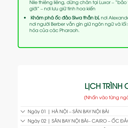
Nile thiêng liêng, dừng chân tại Luxor – “bảo 
giới” – nơi lưu giữ tinh hoa kiến
Khám phá ốc đảo Siwa thần bí,
nơi Alexand
nơi người Berber vẫn gìn giữ ngôn ngữ và lối
hóa của các Pharaoh.
LỊCH TRÌNH C
(Nhấn vào từng ng
Ngày 01 | HÀ NỘI – SÂN BAY NỘI BÀI
Ngày 02 | SÂN BAY NỘI BÀI– CAIRO – ỐC ĐẢO