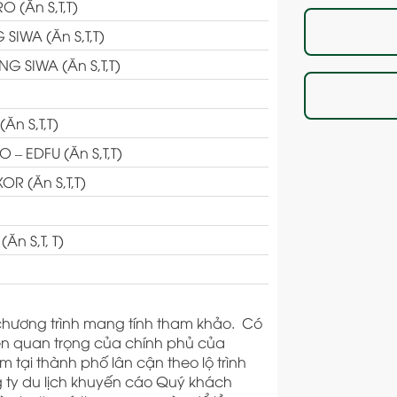
 (Ăn S,T,T)
IWA (Ăn S,T,T)
 SIWA (Ăn S,T,T)
Ăn S,T,T)
– EDFU (Ăn S,T,T)
R (Ăn S,T,T)
n S,T, T)
chương trình mang tính tham khảo. Có
iện quan trọng của chính phủ của
 tại thành phố lân cận theo lộ trình
g ty du lịch khuyến cáo Quý khách