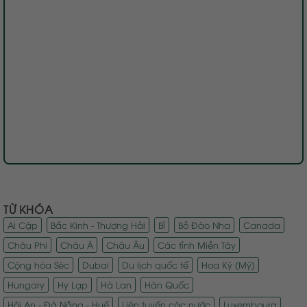
TỪ KHÓA
Ai Cập
Bắc Kinh - Thượng Hải
Bỉ
Bồ Đào Nha
Canada
Châu Phi
Châu Á
Châu Âu
Các tỉnh Miền Tây
Cộng hòa Séc
Dubai
Du lịch quốc tế
Hoa Kỳ (Mỹ)
Hungary
Hy Lạp
Hà Lan
Hàn Quốc
Hội An - Đà Nẵng - Huế
Liên tuyến các nước
Luxembourg