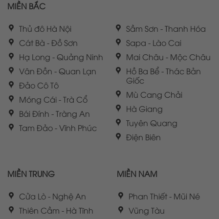
MIỀN BẮC
Thủ đô Hà Nội
Sầm Sơn - Thanh Hóa
Cát Bà - Đồ Sơn
Sapa - Lào Cai
Hạ Long - Quảng Ninh
Mai Châu - Mộc Châu
Vân Đồn - Quan Lạn
Hồ Ba Bể - Thác Bản
Giốc
Đảo Cô Tô
Mù Cang Chải
Móng Cái - Trà Cổ
Hà Giang
Bái Đính - Tràng An
Tuyên Quang
Tam Đảo - Vĩnh Phúc
Điện Biên
MIỀN TRUNG
MIỀN NAM
Cửa Lò - Nghệ An
Phan Thiết - Mũi Né
Thiên Cầm - Hà Tĩnh
Vũng Tàu