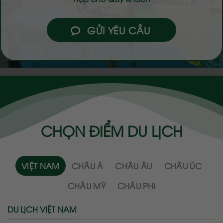
GỬI YÊU CẦU
CHỌN ĐIỂM DU LỊCH
VIỆT NAM
CHÂU Á
CHÂU ÂU
CHÂU ÚC
CHÂU MỸ
CHÂU PHI
DU LỊCH VIỆT NAM