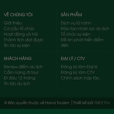
VỀ CHÚNG TÔI
SẢN PHẨM
Giới thiệu
Dịch vụ lữ hành
Cơ cấu tổ chức
Đào tạo nhân lực du lịch
Hoạt động xã hội
Tổ chức sự kiện
Thành tích đạt được
Đề án phát triển điểm
Tin tức sự kiện
đến
KHÁCH HÀNG
ĐẠI LÝ / CTV
Review điểm du lịch
Đăng ký làm Đại lý
Cẩm nang đi tour
Đăng ký làm CTV
Đi đâu 12 tháng
Chính sách hợp tác
Tin tức du lịch
© Bản quyền thuộc về Hanoi Tourism
Thiết kế bởi
TMDT Pro