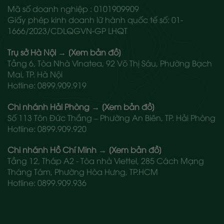
Mã số doanh nghiệp : 0101909909
Giấy phép kinh doanh lữ hành quốc tế số: 01-
1666/2023/CDLQGVN-GP LHQT
Trụ sở Hà Nội
→
[Xem bản đồ]
Tầng 6, Tòa Nhà Vinatea, 92 Võ Thị Sáu, Phường Bạch
Mai, TP. Hà Nội
Hotline:
0899.909.919
Chi nhánh Hải Phòng
→
[Xem bản đồ]
Số 113 Tôn Đức Thắng – Phường An Biên, TP. Hải Phòng
Hotline:
0899.909.920
Chi nhánh Hồ Chí Minh
→
[Xem bản đồ]
Tầng 12, Tháp A2 - Tòa nhà Viettel, 285 Cách Mạng
Tháng Tám, Phường Hòa Hưng, TP.HCM
Hotline:
0899.909.936