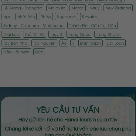
Lệ Giang - Shangrila
Malaysia
Maroc
Nauy
New Zealand
Nga
Nhật Bản
Pháp
Singapore
Slovakia
Sydney - Canberra - Melbourne
Thành Đô - Cửu Trại Câu
Thái Lan
Thổ Nhĩ Kỳ
Thụy Sĩ
Trung Quốc
Trùng Khánh
Tây Ban Nha
Tây Nguyên
Áo
ý
Đan Mạch
Đài Loan
Đảo Hải Nam
Đức
YÊU CẦU TƯ VẤN
Hãy gửi liên hệ cho
Hanoi Tourism
qua đây
Chúng tôi sẽ kết nối và hỗ trợ tư vấn các lựa chọn phù
hợp cho Quý khách