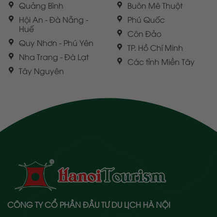
Quảng Bình
Buôn Mê Thuột
Hội An - Đà Nẵng -
Phú Quốc
Huế
Côn Đảo
Quy Nhơn - Phú Yên
TP. Hồ Chí Minh
Nha Trang - Đà Lạt
Các tỉnh Miền Tây
Tây Nguyên
CÔNG TY CỔ PHẦN ĐẦU TƯ DU LỊCH HÀ NỘI