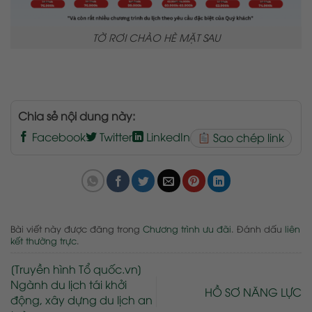
TỜ RƠI CHÀO HÈ MẶT SAU
Chia sẻ nội dung này:
Facebook
Twitter
LinkedIn
Sao chép link
Bài viết này được đăng trong
Chương trình ưu đãi
. Đánh dấu
liên
kết thường trực
.
[Truyền hình Tổ quốc.vn]
Ngành du lịch tái khởi
HỒ SƠ NĂNG LỰC
động, xây dựng du lịch an