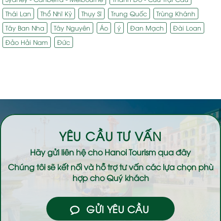
Thái Lan
Thổ Nhĩ Kỳ
Thụy Sĩ
Trung Quốc
Trùng Khánh
Tây Ban Nha
Tây Nguyên
Áo
ý
Đan Mạch
Đài Loan
Đảo Hải Nam
Đức
YÊU CẦU TƯ VẤN
Hãy gửi liên hệ cho
Hanoi Tourism
qua đây
Chúng tôi sẽ kết nối và hỗ trợ tư vấn các lựa chọn phù
hợp cho Quý khách
GỬI YÊU CẦU