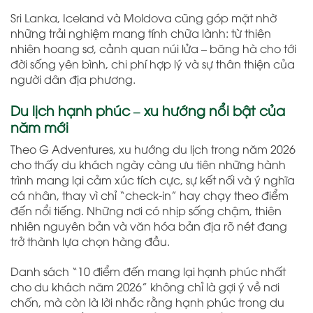
Sri Lanka, Iceland và Moldova cũng góp mặt nhờ
những trải nghiệm mang tính chữa lành: từ thiên
nhiên hoang sơ, cảnh quan núi lửa – băng hà cho tới
đời sống yên bình, chi phí hợp lý và sự thân thiện của
người dân địa phương.
Du lịch hạnh phúc – xu hướng nổi bật của
năm mới
Theo G Adventures, xu hướng du lịch trong năm 2026
cho thấy du khách ngày càng ưu tiên những hành
trình mang lại cảm xúc tích cực, sự kết nối và ý nghĩa
cá nhân, thay vì chỉ “check-in” hay chạy theo điểm
đến nổi tiếng. Những nơi có nhịp sống chậm, thiên
nhiên nguyên bản và văn hóa bản địa rõ nét đang
trở thành lựa chọn hàng đầu.
Danh sách “10 điểm đến mang lại hạnh phúc nhất
cho du khách năm 2026” không chỉ là gợi ý về nơi
chốn, mà còn là lời nhắc rằng hạnh phúc trong du