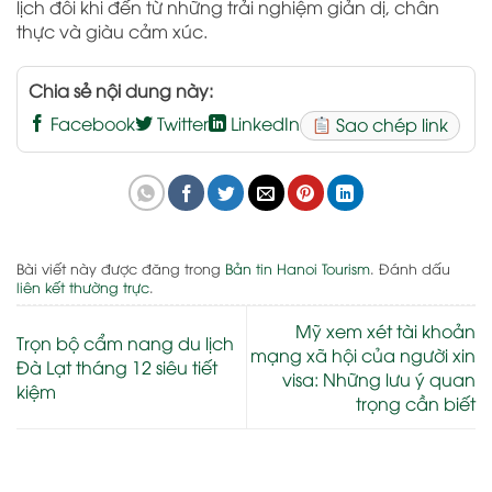
lịch đôi khi đến từ những trải nghiệm giản dị, chân
thực và giàu cảm xúc.
Chia sẻ nội dung này:
Facebook
Twitter
LinkedIn
Sao chép link
Bài viết này được đăng trong
Bản tin Hanoi Tourism
. Đánh dấu
liên kết thường trực
.
Mỹ xem xét tài khoản
Trọn bộ cẩm nang du lịch
mạng xã hội của người xin
Đà Lạt tháng 12 siêu tiết
visa: Những lưu ý quan
kiệm
trọng cần biết