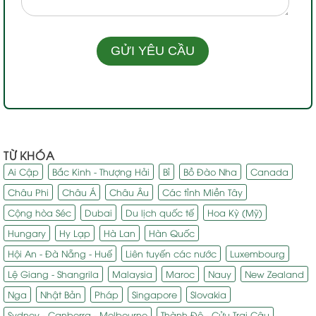
TỪ KHÓA
Ai Cập
Bắc Kinh - Thượng Hải
Bỉ
Bồ Đào Nha
Canada
Châu Phi
Châu Á
Châu Âu
Các tỉnh Miền Tây
Cộng hòa Séc
Dubai
Du lịch quốc tế
Hoa Kỳ (Mỹ)
Hungary
Hy Lạp
Hà Lan
Hàn Quốc
Hội An - Đà Nẵng - Huế
Liên tuyến các nước
Luxembourg
Lệ Giang - Shangrila
Malaysia
Maroc
Nauy
New Zealand
Nga
Nhật Bản
Pháp
Singapore
Slovakia
Sydney - Canberra - Melbourne
Thành Đô - Cửu Trại Câu