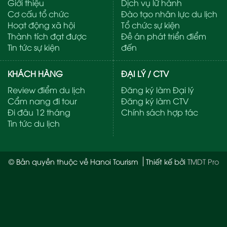
Giới thiệu
Dịch vụ lữ hành
Cơ cấu tổ chức
Đào tạo nhân lực du lịch
Hoạt động xã hội
Tổ chức sự kiện
Thành tích đạt được
Đề án phát triển điểm
Tin tức sự kiện
đến
KHÁCH HÀNG
ĐẠI LÝ / CTV
Review điểm du lịch
Đăng ký làm Đại lý
Cẩm nang đi tour
Đăng ký làm CTV
Đi đâu 12 tháng
Chính sách hợp tác
Tin tức du lịch
© Bản quyền thuộc về Hanoi Tourism
Thiết kế bởi
TMDT Pro