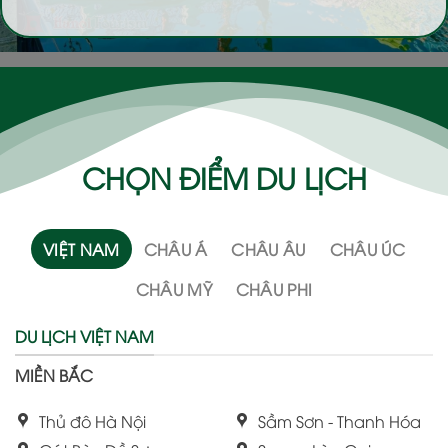
CHỌN ĐIỂM DU LỊCH
VIỆT NAM
CHÂU Á
CHÂU ÂU
CHÂU ÚC
CHÂU MỸ
CHÂU PHI
DU LỊCH VIỆT NAM
MIỀN BẮC
Thủ đô Hà Nội
Sầm Sơn - Thanh Hóa