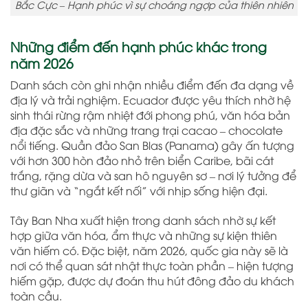
Bắc Cực – Hạnh phúc vì sự choáng ngợp của thiên nhiên
Những điểm đến hạnh phúc khác trong
năm 2026
Danh sách còn ghi nhận nhiều điểm đến đa dạng về
địa lý và trải nghiệm. Ecuador được yêu thích nhờ hệ
sinh thái rừng rậm nhiệt đới phong phú, văn hóa bản
địa đặc sắc và những trang trại cacao – chocolate
nổi tiếng. Quần đảo San Blas (Panama) gây ấn tượng
với hơn 300 hòn đảo nhỏ trên biển Caribe, bãi cát
trắng, rặng dừa và san hô nguyên sơ – nơi lý tưởng để
thư giãn và “ngắt kết nối” với nhịp sống hiện đại.
Tây Ban Nha xuất hiện trong danh sách nhờ sự kết
hợp giữa văn hóa, ẩm thực và những sự kiện thiên
văn hiếm có. Đặc biệt, năm 2026, quốc gia này sẽ là
nơi có thể quan sát nhật thực toàn phần – hiện tượng
hiếm gặp, được dự đoán thu hút đông đảo du khách
toàn cầu.