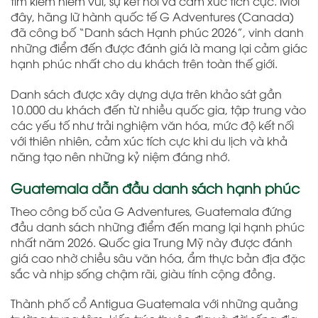
tìm kiếm niềm vui, sự kết nối và cảm xúc tích cực. Mới
đây, hãng lữ hành quốc tế G Adventures (Canada)
đã công bố “Danh sách Hạnh phúc 2026”, vinh danh
những điểm đến được đánh giá là mang lại cảm giác
hạnh phúc nhất cho du khách trên toàn thế giới.
Danh sách được xây dựng dựa trên khảo sát gần
10.000 du khách đến từ nhiều quốc gia, tập trung vào
các yếu tố như trải nghiệm văn hóa, mức độ kết nối
với thiên nhiên, cảm xúc tích cực khi du lịch và khả
năng tạo nên những kỷ niệm đáng nhớ.
Guatemala dẫn đầu danh sách hạnh phúc
Theo công bố của G Adventures, Guatemala đứng
đầu danh sách những điểm đến mang lại hạnh phúc
nhất năm 2026. Quốc gia Trung Mỹ này được đánh
giá cao nhờ chiều sâu văn hóa, ẩm thực bản địa đặc
sắc và nhịp sống chậm rãi, giàu tính cộng đồng.
Thành phố cổ Antigua Guatemala với những quảng