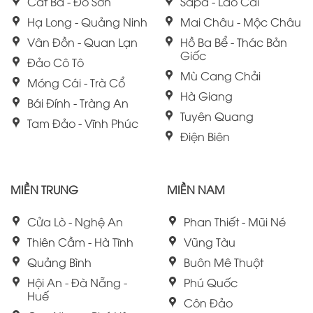
Cát Bà - Đồ Sơn
Sapa - Lào Cai
Hạ Long - Quảng Ninh
Mai Châu - Mộc Châu
Vân Đồn - Quan Lạn
Hồ Ba Bể - Thác Bản
Giốc
Đảo Cô Tô
Mù Cang Chải
Móng Cái - Trà Cổ
Hà Giang
Bái Đính - Tràng An
Tuyên Quang
Tam Đảo - Vĩnh Phúc
Điện Biên
MIỀN TRUNG
MIỀN NAM
Cửa Lò - Nghệ An
Phan Thiết - Mũi Né
Thiên Cầm - Hà Tĩnh
Vũng Tàu
Quảng Bình
Buôn Mê Thuột
Hội An - Đà Nẵng -
Phú Quốc
Huế
Côn Đảo