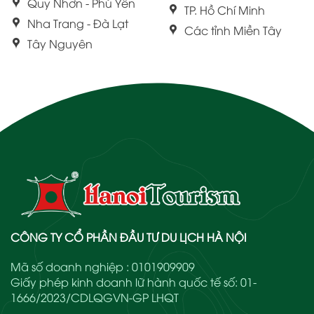
Quy Nhơn - Phú Yên
TP. Hồ Chí Minh
Nha Trang - Đà Lạt
Các tỉnh Miền Tây
Tây Nguyên
CÔNG TY CỔ PHẦN ĐẦU TƯ DU LỊCH HÀ NỘI
Mã số doanh nghiệp : 0101909909
Giấy phép kinh doanh lữ hành quốc tế số: 01-
1666/2023/CDLQGVN-GP LHQT