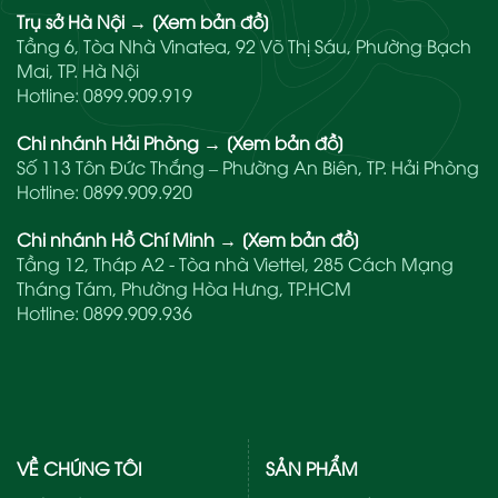
Trụ sở Hà Nội
→
[Xem bản đồ]
Tầng 6, Tòa Nhà Vinatea, 92 Võ Thị Sáu, Phường Bạch
Mai, TP. Hà Nội
Hotline:
0899.909.919
Chi nhánh Hải Phòng
→
[Xem bản đồ]
Số 113 Tôn Đức Thắng – Phường An Biên, TP. Hải Phòng
Hotline:
0899.909.920
Chi nhánh Hồ Chí Minh
→
[Xem bản đồ]
Tầng 12, Tháp A2 - Tòa nhà Viettel, 285 Cách Mạng
Tháng Tám, Phường Hòa Hưng, TP.HCM
Hotline:
0899.909.936
VỀ CHÚNG TÔI
SẢN PHẨM