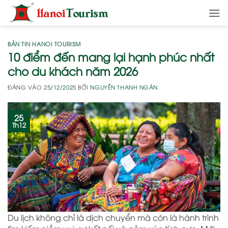
Bỏ
qua
nội
dung
BẢN TIN HANOI TOURISM
10 điểm đến mang lại hạnh phúc nhất
cho du khách năm 2026
ĐĂNG VÀO
25/12/2025
BỞI
NGUYỄN THANH NGÂN
25
Th12
Du lịch không chỉ là dịch chuyển mà còn là hành trình