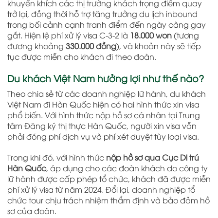
khuyến khích các thị trường khách trọng điểm quay
trở lại, đồng thời hỗ trợ tăng trưởng du lịch inbound
trong bối cảnh cạnh tranh điểm đến ngày càng gay
gắt. Hiện lệ phí xử lý visa C-3-2 là
18.000 won
(tương
đương khoảng
330.000 đồng
), và khoản này sẽ tiếp
tục được miễn cho khách đi theo đoàn.
Du khách Việt Nam hưởng lợi như thế nào?
Theo chia sẻ từ các doanh nghiệp lữ hành, du khách
Việt Nam đi Hàn Quốc hiện có hai hình thức xin visa
phổ biến. Với hình thức nộp hồ sơ cá nhân tại Trung
tâm Đăng ký thị thực Hàn Quốc, người xin visa vẫn
phải đóng phí dịch vụ và phí xét duyệt tùy loại visa.
Trong khi đó, với hình thức
nộp hồ sơ qua Cục Di trú
Hàn Quốc
, áp dụng cho các đoàn khách do công ty
lữ hành được cấp phép tổ chức, khách đã được miễn
phí xử lý visa từ năm 2024. Đổi lại, doanh nghiệp tổ
chức tour chịu trách nhiệm thẩm định và bảo đảm hồ
sơ của đoàn.