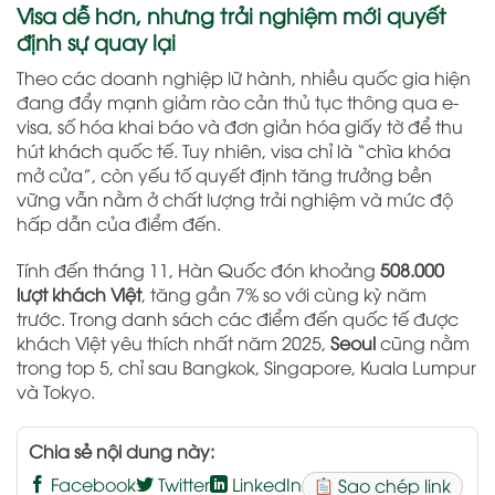
Visa dễ hơn, nhưng trải nghiệm mới quyết
định sự quay lại
Theo các doanh nghiệp lữ hành, nhiều quốc gia hiện
đang đẩy mạnh giảm rào cản thủ tục thông qua e-
visa, số hóa khai báo và đơn giản hóa giấy tờ để thu
hút khách quốc tế. Tuy nhiên, visa chỉ là “chìa khóa
mở cửa”, còn yếu tố quyết định tăng trưởng bền
vững vẫn nằm ở chất lượng trải nghiệm và mức độ
hấp dẫn của điểm đến.
Tính đến tháng 11, Hàn Quốc đón khoảng
508.000
lượt khách Việt
, tăng gần 7% so với cùng kỳ năm
trước. Trong danh sách các điểm đến quốc tế được
khách Việt yêu thích nhất năm 2025,
Seoul
cũng nằm
trong top 5, chỉ sau Bangkok, Singapore, Kuala Lumpur
và Tokyo.
Chia sẻ nội dung này:
Facebook
Twitter
LinkedIn
Sao chép link