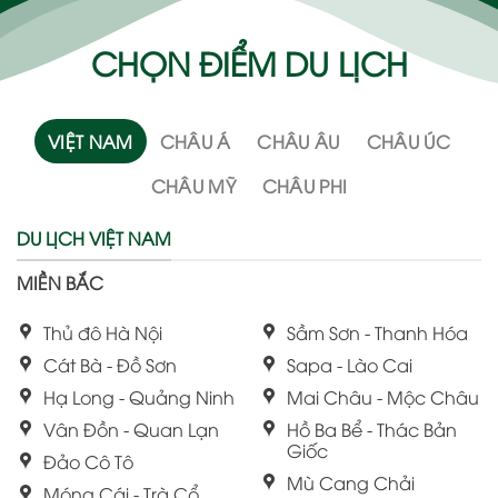
CHỌN ĐIỂM DU LỊCH
VIỆT NAM
CHÂU Á
CHÂU ÂU
CHÂU ÚC
CHÂU MỸ
CHÂU PHI
DU LỊCH VIỆT NAM
MIỀN BẮC
Thủ đô Hà Nội
Sầm Sơn - Thanh Hóa
Cát Bà - Đồ Sơn
Sapa - Lào Cai
Hạ Long - Quảng Ninh
Mai Châu - Mộc Châu
Vân Đồn - Quan Lạn
Hồ Ba Bể - Thác Bản
Giốc
Đảo Cô Tô
Mù Cang Chải
Móng Cái - Trà Cổ