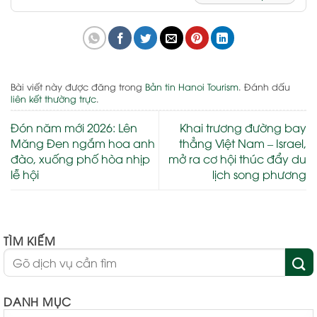
Bài viết này được đăng trong
Bản tin Hanoi Tourism
. Đánh dấu
liên kết thường trực
.
Đón năm mới 2026: Lên
Khai trương đường bay
Măng Đen ngắm hoa anh
thẳng Việt Nam – Israel,
đào, xuống phố hòa nhịp
mở ra cơ hội thúc đẩy du
lễ hội
lịch song phương
TÌM KIẾM
DANH MỤC
DANH