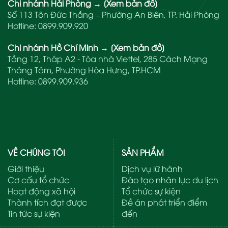
Chi nhánh Hải Phòng
→
[Xem bản đồ]
Số 113 Tôn Đức Thắng – Phường An Biên, TP. Hải Phòng
Hotline:
0899.909.920
Chi nhánh Hồ Chí Minh
→
[Xem bản đồ]
Tầng 12, Tháp A2 - Tòa nhà Viettel, 285 Cách Mạng
Tháng Tám, Phường Hòa Hưng, TP.HCM
Hotline:
0899.909.936
VỀ CHÚNG TÔI
SẢN PHẨM
Giới thiệu
Dịch vụ lữ hành
Cơ cấu tổ chức
Đào tạo nhân lực du lịch
Hoạt động xã hội
Tổ chức sự kiện
Thành tích đạt được
Đề án phát triển điểm
Tin tức sự kiện
đến