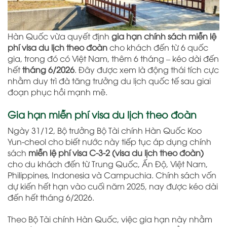
Hàn Quốc vừa quyết định
gia hạn chính sách miễn lệ
phí visa du lịch theo đoàn
cho khách đến từ 6 quốc
gia, trong đó có Việt Nam, thêm 6 tháng – kéo dài đến
hết
tháng 6/2026
. Đây được xem là động thái tích cực
nhằm duy trì đà tăng trưởng du lịch quốc tế sau giai
đoạn phục hồi mạnh mẽ.
Gia hạn miễn phí visa du lịch theo đoàn
Ngày 31/12, Bộ trưởng Bộ Tài chính Hàn Quốc Koo
Yun-cheol cho biết nước này tiếp tục áp dụng chính
sách
miễn lệ phí visa C-3-2 (visa du lịch theo đoàn)
cho du khách đến từ Trung Quốc, Ấn Độ, Việt Nam,
Philippines, Indonesia và Campuchia. Chính sách vốn
dự kiến hết hạn vào cuối năm 2025, nay được kéo dài
đến hết tháng 6/2026.
Theo Bộ Tài chính Hàn Quốc, việc gia hạn này nhằm