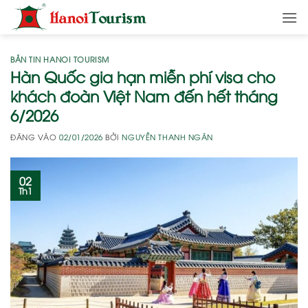
Bỏ
qua
nội
dung
BẢN TIN HANOI TOURISM
Hàn Quốc gia hạn miễn phí visa cho
khách đoàn Việt Nam đến hết tháng
6/2026
ĐĂNG VÀO
02/01/2026
BỞI
NGUYỄN THANH NGÂN
02
Th1