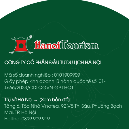
CÔNG TY CỔ PHẦN ĐẦU TƯ DU LỊCH HÀ NỘI
Mã số doanh nghiệp : 0101909909
Giấy phép kinh doanh lữ hành quốc tế số: 01-
1666/2023/CDLQGVN-GP LHQT
Trụ sở Hà Nội
→
[Xem bản đồ]
Tầng 6, Tòa Nhà Vinatea, 92 Võ Thị Sáu, Phường Bạch
Mai, TP. Hà Nội
Hotline:
0899.909.919