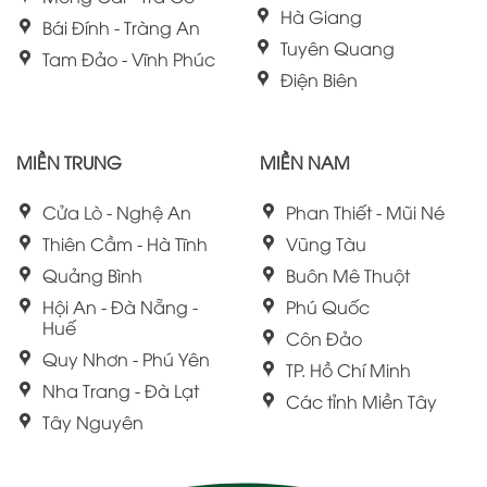
Hà Giang
Bái Đính - Tràng An
Tuyên Quang
Tam Đảo - Vĩnh Phúc
Điện Biên
MIỀN TRUNG
MIỀN NAM
Cửa Lò - Nghệ An
Phan Thiết - Mũi Né
Thiên Cầm - Hà Tĩnh
Vũng Tàu
Quảng Bình
Buôn Mê Thuột
Hội An - Đà Nẵng -
Phú Quốc
Huế
Côn Đảo
Quy Nhơn - Phú Yên
TP. Hồ Chí Minh
Nha Trang - Đà Lạt
Các tỉnh Miền Tây
Tây Nguyên