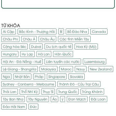
TỪ KHÓA
Ai Cập
Bắc Kinh - Thượng Hải
Bỉ
Bồ Đào Nha
Canada
Châu Phi
Châu Á
Châu Âu
Các tỉnh Miền Tây
Cộng hòa Séc
Dubai
Du lịch quốc tế
Hoa Kỳ (Mỹ)
Hungary
Hy Lạp
Hà Lan
Hàn Quốc
Hội An - Đà Nẵng - Huế
Liên tuyến các nước
Luxembourg
Lệ Giang - Shangrila
Malaysia
Maroc
Nauy
New Zealand
Nga
Nhật Bản
Pháp
Singapore
Slovakia
Sydney - Canberra - Melbourne
Thành Đô - Cửu Trại Câu
Thái Lan
Thổ Nhĩ Kỳ
Thụy Sĩ
Trung Quốc
Trùng Khánh
Tây Ban Nha
Tây Nguyên
Áo
ý
Đan Mạch
Đài Loan
Đảo Hải Nam
Đức