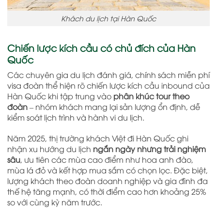
Khách du lịch tại Hàn Quốc
Chiến lược kích cầu có chủ đích của Hàn
Quốc
Các chuyên gia du lịch đánh giá, chính sách miễn phí
visa đoàn thể hiện rõ chiến lược kích cầu inbound của
Hàn Quốc khi tập trung vào
phân khúc tour theo
đoàn
– nhóm khách mang lại sản lượng ổn định, dễ
kiểm soát lịch trình và hành vi du lịch.
Năm 2025, thị trường khách Việt đi Hàn Quốc ghi
nhận xu hướng du lịch
ngắn ngày nhưng trải nghiệm
sâu
, ưu tiên các mùa cao điểm như hoa anh đào,
mùa lá đỏ và kết hợp mua sắm có chọn lọc. Đặc biệt,
lượng khách theo đoàn doanh nghiệp và gia đình đa
thế hệ tăng mạnh, có thời điểm cao hơn khoảng 25%
so với cùng kỳ năm trước.