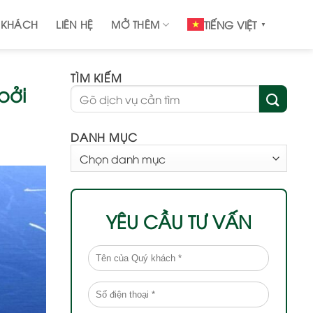
 KHÁCH
LIÊN HỆ
MỞ THÊM
TIẾNG VIỆT
▼
TÌM KIẾM
bởi
DANH MỤC
DANH
MỤC
YÊU CẦU TƯ VẤN