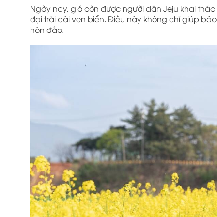
Ngày nay, gió còn được người dân Jeju khai thá
đại trải dài ven biển. Điều này không chỉ giúp bả
hòn đảo.