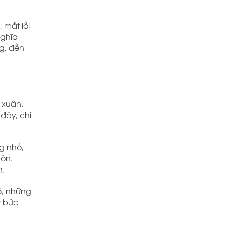
 mắt lồi
nghĩa
ng, đền
 xuân.
đây, chi
g nhỏ,
òn.
n.
ó, những
t bức