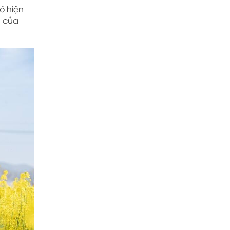
ió hiện
g của