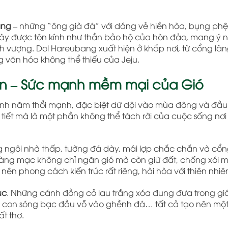
ang
– những “ông già đá” với dáng vẻ hiền hòa, bụng phệ,
ày được tôn kính như thần bảo hộ của hòn đảo, mang ý 
nh vượng. Dol Hareubang xuất hiện ở khắp nơi, từ cổng là
g văn hóa không thể thiếu của Jeju.
iên – Sức mạnh mềm mại của Gió
h năm thổi mạnh, đặc biệt dữ dội vào mùa đông và đầu
 tiết mà là một phần không thể tách rời của cuộc sống nơi 
g ngôi nhà thấp, tường đá dày, mái lợp chắc chắn và cổn
àng mạc không chỉ ngăn gió mà còn giữ đất, chống xói m
nên phong cách kiến trúc rất riêng, hài hòa với thiên nhiê
ục
. Những cánh đồng cỏ lau trắng xóa đung đưa trong gi
g con sóng bạc đầu vỗ vào ghềnh đá… tất cả tạo nên mộ
t thơ.