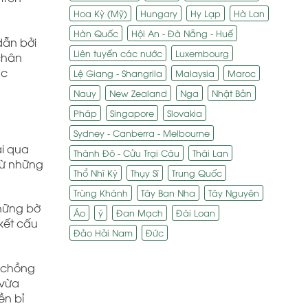
Hoa Kỳ (Mỹ)
Hungary
Hy Lạp
Hà Lan
Hàn Quốc
Hội An - Đà Nẵng - Huế
dẫn bởi
Liên tuyến các nước
Luxembourg
 chân
ắc
Lệ Giang - Shangrila
Malaysia
Maroc
Nauy
New Zealand
Nga
Nhật Bản
Pháp
Singapore
Slovakia
Sydney - Canberra - Melbourne
ải qua
Thành Đô - Cửu Trại Câu
Thái Lan
từ những
Thổ Nhĩ Kỳ
Thụy Sĩ
Trung Quốc
Trùng Khánh
Tây Ban Nha
Tây Nguyên
những bờ
Áo
ý
Đan Mạch
Đài Loan
kết cấu
Đảo Hải Nam
Đức
 chồng
 vừa
ền bỉ