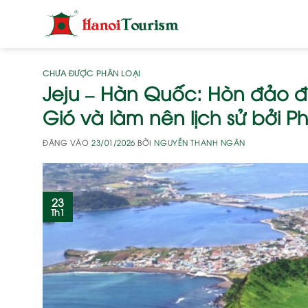
Bỏ
qua
nội
dung
CHƯA ĐƯỢC PHÂN LOẠI
Jeju – Hàn Quốc: Hòn đảo đư
Gió và làm nên lịch sử bởi P
ĐĂNG VÀO
23/01/2026
BỞI
NGUYỄN THANH NGÂN
23
Th1