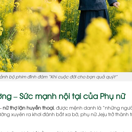
i cảnh bộ phim đình đám “Khi cuộc đời cho bạn quả quýt”
ng – Sức mạnh nội tại của Phụ nữ
 nữ thợ lặn huyền thoại
, được mệnh danh là “những ngườ
ường xuyên ra khơi đánh bắt xa bờ, phụ nữ Jeju trở thành t