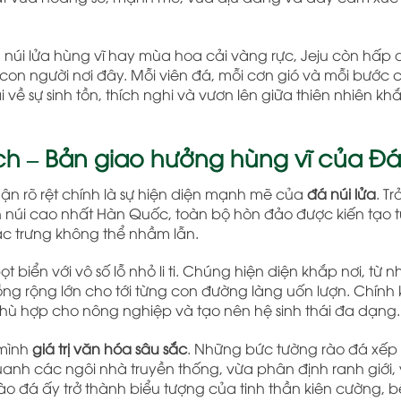
, núi lửa hùng vĩ hay mùa hoa cải vàng rực, Jeju còn hấp 
a con người nơi đây. Mỗi viên đá, mỗi cơn gió và mỗi bước
ề sự sinh tồn, thích nghi và vươn lên giữa thiên nhiên kh
h – Bản giao hưởng hùng vĩ của Đá
ận rõ rệt chính là sự hiện diện mạnh mẽ của
đá núi lửa
. Tr
n núi cao nhất Hàn Quốc, toàn bộ hòn đảo được kiến tạo 
c trưng không thể nhầm lẫn.
biển với vô số lỗ nhỏ li ti. Chúng hiện diện khắp nơi, từ 
g rộng lớn cho tới từng con đường làng uốn lượn. Chính 
phù hợp cho nông nghiệp và tạo nên hệ sinh thái đa dạng.
 mình
giá trị văn hóa sâu sắc
. Những bức tường rào đá xếp
uanh các ngôi nhà truyền thống, vừa phân định ranh giới,
ào đá ấy trở thành biểu tượng của tinh thần kiên cường, b