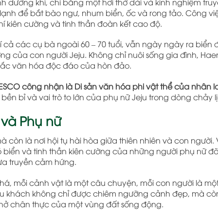
dưỡng khí, chỉ bằng một hơi thở dài và kinh nghiệm truy
ạnh để bắt bào ngư, nhum biển, ốc và rong tảo. Công v
chí kiên cường và tinh thần đoàn kết cao độ.
 cả các cụ bà ngoài 60 – 70 tuổi, vẫn ngày ngày ra biển đ
ờng của con người Jeju. Không chỉ nuôi sống gia đình, Ha
 sắc văn hóa độc đáo của hòn đảo.
CO công nhận là Di sản văn hóa phi vật thể của nhân l
ền bỉ và vai trò to lớn của phụ nữ Jeju trong dòng chảy lị
 và Phụ nữ
mà còn là nơi hội tụ hài hòa giữa thiên nhiên và con người.
ó biển và tinh thần kiên cường của những người phụ nữ đ
vừa truyền cảm hứng.
há, mỗi cảnh vật là một câu chuyện, mỗi con người là mộ
u, du khách không chỉ được chiêm ngưỡng cảnh đẹp, mà c
hở chân thực của một vùng đất sống động.