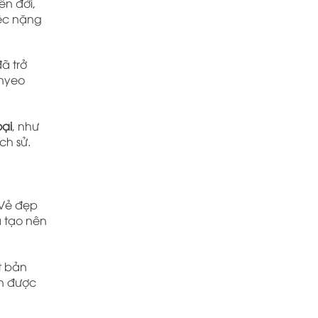
ền đời,
iệc nặng
ã trở
enyeo
oại
, như
ch sử.
 Vẻ đẹp
ã tạo nên
t bản
òn được