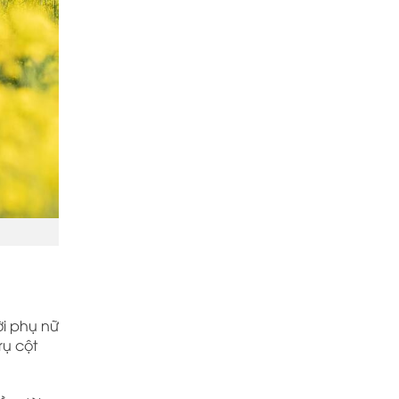
i phụ nữ
rụ cột