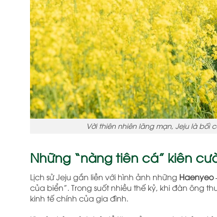
Vời thiên nhiên lãng mạn, Jeju là bố
Những “nàng tiên cá” kiên cườ
Lịch sử Jeju gắn liền với hình ảnh những
Haenyeo –
của biển”. Trong suốt nhiều thế kỷ, khi đàn ông th
kinh tế chính của gia đình.