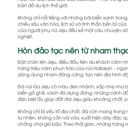
bản đồ du lịch thế giới.
Không chỉ nổi tiếng với những bãi biển xanh trong
chiều sâu văn hóa, lịch sử và tinh thần bền bỉ củ
của người phụ nữ Jeju đều kể một câu chuyện dài v
nghiệt.
Hòn đảo tạc nên từ nham thạc
Đặt chân lên Jeju, điều đầu tiên du khách cảm nh
hàng triệu năm phun trào của núi Hallasan – ngọ
dòng dung nham đông cứng, tạo nên địa hình đặ
Đá núi lửa Jeju có màu đen nhánh, xốp nhẹ như bọt 
biển gồ ghề, vách đá dựng đứng, những cánh đồn
đặc biệt ấy giúp đất đai Jeju giàu khoáng chất, 
Không chỉ là yếu tố địa chất, đá còn mang trong
tự nhiên, không cần vôi vữa, xuất hiện dày đặc q
chống chọi gió bão. Theo thời gian, những hàng r