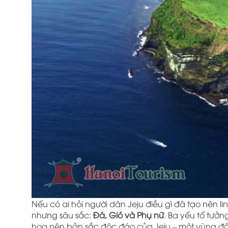
Nếu có ai hỏi người dân Jeju điều gì đã tạo nên l
nhưng sâu sắc:
Đá, Gió và Phụ nữ
. Ba yếu tố tưở
họa nên bản sắc độc đáo của Jeju – một vùng đ