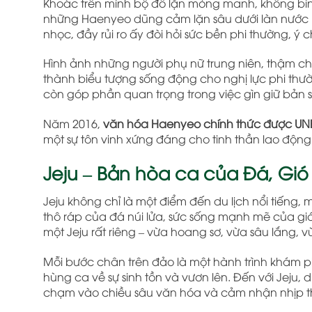
Khoác trên mình bộ đồ lặn mỏng manh, không bình 
những Haenyeo dũng cảm lặn sâu dưới làn nước l
nhọc, đầy rủi ro ấy đòi hỏi sức bền phi thường, ý 
Hình ảnh những người phụ nữ trung niên, thậm chí
thành biểu tượng sống động cho nghị lực phi thư
còn góp phần quan trọng trong việc gìn giữ bản
Năm 2016,
văn hóa Haenyeo chính thức được UNES
một sự tôn vinh xứng đáng cho tinh thần lao động b
Jeju – Bản hòa ca của Đá, Gió
Jeju không chỉ là một điểm đến du lịch nổi tiếng, 
thô ráp của đá núi lửa, sức sống mạnh mẽ của gi
một Jeju rất riêng – vừa hoang sơ, vừa sâu lắng, 
Mỗi bước chân trên đảo là một hành trình khám p
hùng ca về sự sinh tồn và vươn lên. Đến với Jej
chạm vào chiều sâu văn hóa và cảm nhận nhịp t