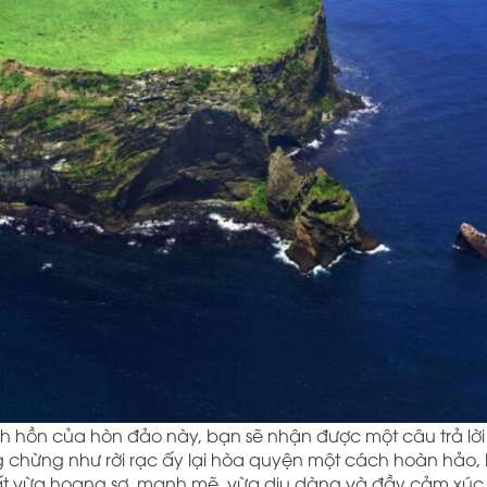
inh hồn của hòn đảo này, bạn sẽ nhận được một câu trả lời
ng chừng như rời rạc ấy lại hòa quyện một cách hoàn hảo,
ất vừa hoang sơ, mạnh mẽ, vừa dịu dàng và đầy cảm xúc 