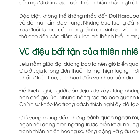
của người dân Jeju trước thiên nhiên khắc nghiệt.
Đặc biệt, không thể không nhắc đến
Dol Hareub
và đội mũ nấm đặc trưng. Những bức tượng đá n
xua đuổi tà ma, cầu mong bình an, sinh sôi và thị
thờ cho đến các điểm du lịch, trở thành biểu tượn
Vũ điệu bất tận của thiên nh
Jeju nằm giữa đại dương bao la nên
gió biển
quan
Gió ở Jeju không đơn thuần là một hiện tượng thời
phối từ kiến trúc, sinh hoạt đến văn hóa bản địa.
Để thích nghi, người dân Jeju xưa xây dựng nhữn
hạn chế gió lùa. Những hàng rào đá bao quanh l
Chính sự khéo léo trong cách thích nghi ấy đã tạo 
Gió cũng mang đến những
cảnh quan ngoạn m
ngọn hải đăng hiên ngang trước biển khơi, nhữn
tranh thiên nhiên hoang sơ, sống động và giàu chấ