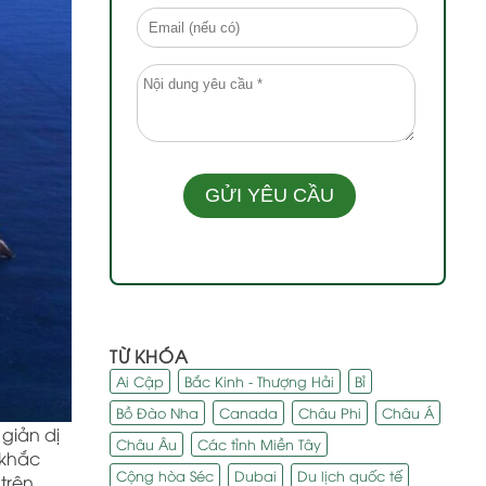
TỪ KHÓA
Ai Cập
Bắc Kinh - Thượng Hải
Bỉ
Bồ Đào Nha
Canada
Châu Phi
Châu Á
 giản dị
Châu Âu
Các tỉnh Miền Tây
 khắc
Cộng hòa Séc
Dubai
Du lịch quốc tế
trên