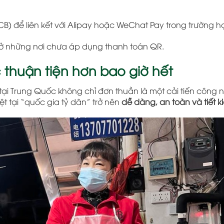
B) để liên kết với Alipay hoặc WeChat Pay trong trường h
 ở những nơi chưa áp dụng thanh toán QR.
 thuận tiện hơn bao giờ hết
ế tại Trung Quốc không chỉ đơn thuần là một cải tiến công
ệt tại “quốc gia tỷ dân” trở nên
dễ dàng, an toàn và tiết 