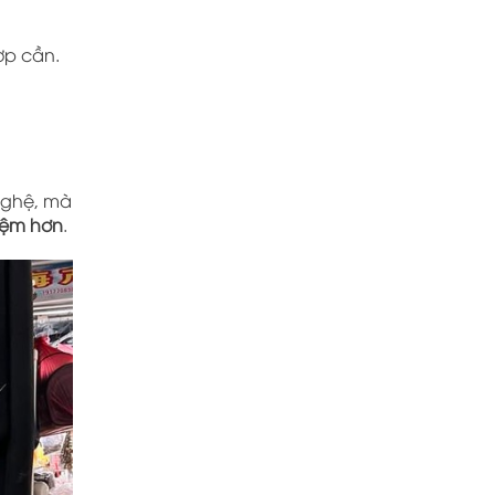
ợp cần.
 nghệ, mà
kiệm hơn
.