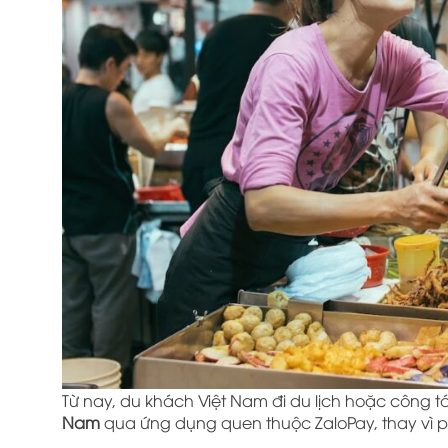
Từ nay, du khách Việt Nam đi du lịch hoặc công t
Nam
qua ứng dụng quen thuộc ZaloPay, thay vì ph