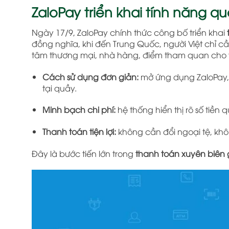
ZaloPay triển khai tính năng q
Ngày 17/9, ZaloPay chính thức công bố triển khai
đồng nghĩa, khi đến Trung Quốc, người Việt chỉ c
tâm thương mại, nhà hàng, điểm tham quan cho t
Cách sử dụng đơn giản:
mở ứng dụng ZaloPay,
tại quầy.
Minh bạch chi phí:
hệ thống hiển thị rõ số tiền 
Thanh toán tiện lợi:
không cần đổi ngoại tệ, kh
Đây là bước tiến lớn trong
thanh toán xuyên biên g