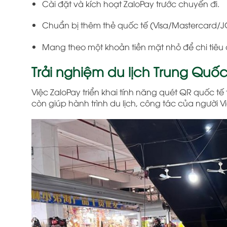
Cài đặt và kích hoạt ZaloPay trước chuyến đi.
Chuẩn bị thêm thẻ quốc tế (Visa/Mastercard/JC
Mang theo một khoản tiền mặt nhỏ để chi tiêu
Trải nghiệm du lịch Trung Quốc
Việc ZaloPay triển khai tính năng quét QR quốc t
còn giúp hành trình du lịch, công tác của người Vi