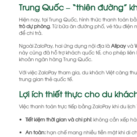
Trung Quốc – “thiên đường” k
Hiện nay, tại Trung Quốc, hình thức thanh toán
trò dự phòng
. Từ bữa ăn đường phố, vé tàu điện
để chi trả.
Ngoài ZaloPay, hai ứng dụng nội địa là
Alipay
và
này cũng đã hỗ trợ khách quốc tế, cho phép liên 
khoản ngân hàng Trung Quốc.
Với việc ZaloPay tham gia, du khách Việt càng thu
trung gian thẻ quốc tế.
Lợi ích thiết thực cho du khách
Việc thanh toán trực tiếp bằng ZaloPay khi du lịch
Tiết kiệm thời gian và chi phí:
không cần xếp hàng
An toàn:
hạn chế mang nhiều tiền mặt khi di c