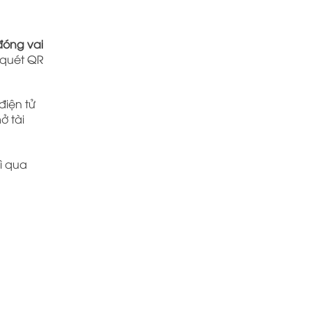
đóng vai
 quét QR
điện tử
ở tài
ì qua