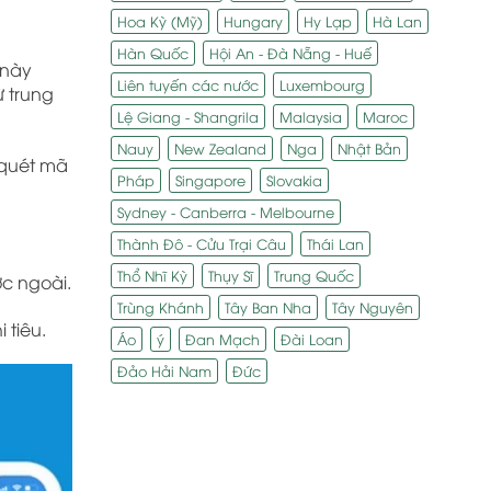
Hoa Kỳ (Mỹ)
Hungary
Hy Lạp
Hà Lan
Hàn Quốc
Hội An - Đà Nẵng - Huế
 này
Liên tuyến các nước
Luxembourg
ừ trung
Lệ Giang - Shangrila
Malaysia
Maroc
Nauy
New Zealand
Nga
Nhật Bản
 quét mã
Pháp
Singapore
Slovakia
Sydney - Canberra - Melbourne
Thành Đô - Cửu Trại Câu
Thái Lan
Thổ Nhĩ Kỳ
Thụy Sĩ
Trung Quốc
c ngoài.
Trùng Khánh
Tây Ban Nha
Tây Nguyên
 tiêu.
Áo
ý
Đan Mạch
Đài Loan
Đảo Hải Nam
Đức