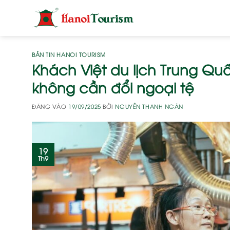
Bỏ
qua
nội
dung
BẢN TIN HANOI TOURISM
Khách Việt du lịch Trung Quố
không cần đổi ngoại tệ
ĐĂNG VÀO
19/09/2025
BỞI
NGUYỄN THANH NGÂN
19
Th9