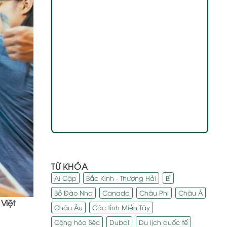
TỪ KHÓA
Ai Cập
Bắc Kinh - Thượng Hải
Bỉ
Bồ Đào Nha
Canada
Châu Phi
Châu Á
Việt
Châu Âu
Các tỉnh Miền Tây
Cộng hòa Séc
Dubai
Du lịch quốc tế