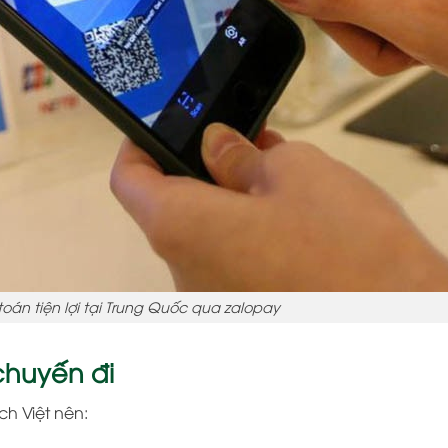
oán tiện lợi tại Trung Quốc qua zalopay
chuyến đi
ch Việt nên: