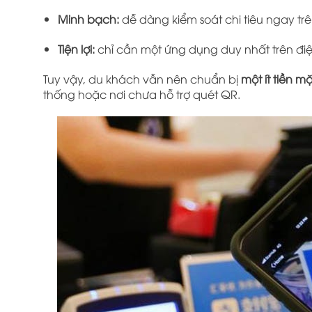
Minh bạch:
dễ dàng kiểm soát chi tiêu ngay tr
Tiện lợi:
chỉ cần một ứng dụng duy nhất trên điệ
Tuy vậy, du khách vẫn nên chuẩn bị
một ít tiền 
thống hoặc nơi chưa hỗ trợ quét QR.