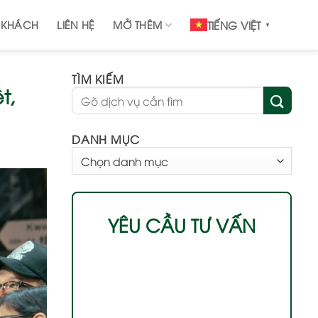
 KHÁCH
LIÊN HỆ
MỞ THÊM
TIẾNG VIỆT
▼
TÌM KIẾM
t,
DANH MỤC
DANH
MỤC
YÊU CẦU TƯ VẤN