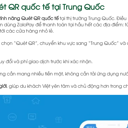
uét QR quốc tế tại Trung Quốc
tính năng Quét QR quốc tế
tại thị trường Trung Quốc. Điều
ần dùng ZaloPay để thanh toán tại hầu hết các địa điểm: t
ới các cửa hàng nhỏ lẻ.
 chọn “Quét QR”, chuyển khu vực sang “Trung Quốc” và
quy đổi và phí giao dịch trước khi xác nhận.
ông cần mang nhiều tiền mặt, không cần tải ứng dụng nướ
iới
, giúp du khách Việt yên tâm và chủ động hơn trong chi