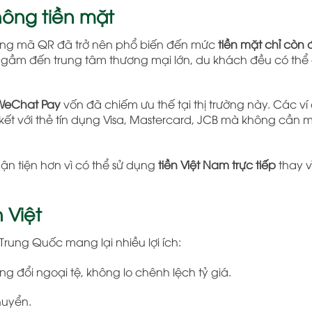
hông tiền mặt
 bằng mã QR đã trở nên phổ biến đến mức
tiền mặt chỉ còn 
 ngầm đến trung tâm thương mại lớn, du khách đều có thể
WeChat Pay
vốn đã chiếm ưu thế tại thị trường này. Các ví 
kết với thẻ tín dụng Visa, Mastercard, JCB mà không cần m
ận tiện hơn vì có thể sử dụng
tiền Việt Nam trực tiếp
thay v
 Việt
 Trung Quốc mang lại nhiều lợi ích:
 đổi ngoại tệ, không lo chênh lệch tỷ giá.
huyển.