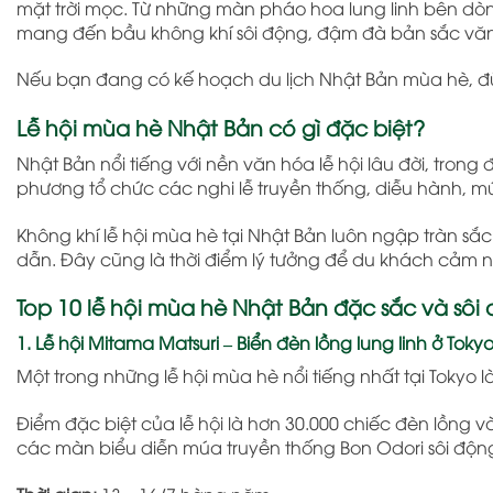
mặt trời mọc. Từ những màn pháo hoa lung linh bên dò
mang đến bầu không khí sôi động, đậm đà bản sắc văn 
Nếu bạn đang có kế hoạch du lịch Nhật Bản mùa hè, đừn
Lễ hội mùa hè Nhật Bản có gì đặc biệt?
Nhật Bản
nổi tiếng với nền văn hóa lễ hội lâu đời, tron
phương tổ chức các nghi lễ truyền thống, diễu hành, 
Không khí lễ hội mùa hè tại Nhật Bản luôn ngập tràn 
dẫn. Đây cũng là thời điểm lý tưởng để du khách cảm n
Top 10 lễ hội mùa hè Nhật Bản đặc sắc và sôi
1. Lễ hội Mitama Matsuri – Biển đèn lồng lung linh ở Toky
Một trong những lễ hội mùa hè nổi tiếng nhất tại
Tokyo
l
Điểm đặc biệt của lễ hội là hơn 30.000 chiếc đèn lồng 
các màn biểu diễn múa truyền thống Bon Odori sôi độn