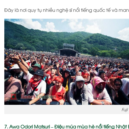
Đây là nơi quy tụ nhiều nghệ sĩ nổi tiếng quốc tế và m
Fuj
7. Awa Odori Matsuri – Điệu múa mùa hè nổi tiếng Nhật