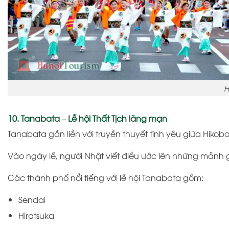
H
10. Tanabata – Lễ hội Thất Tịch lãng mạn
Tanabata
gắn liền với truyền thuyết tình yêu giữa Hikobo
Vào ngày lễ, người Nhật viết điều ước lên những mảnh 
Các thành phố nổi tiếng với lễ hội Tanabata gồm:
Sendai
Hiratsuka