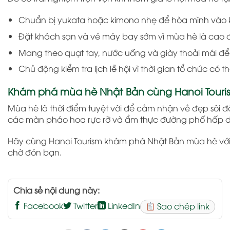
Chuẩn bị yukata hoặc kimono nhẹ để hòa mình vào kh
Đặt khách sạn và vé máy bay sớm vì mùa hè là cao đ
Mang theo quạt tay, nước uống và giày thoải mái để 
Chủ động kiểm tra lịch lễ hội vì thời gian tổ chức có 
Khám phá mùa hè Nhật Bản cùng Hanoi Touri
Mùa hè là thời điểm tuyệt vời để cảm nhận vẻ đẹp sô
các màn pháo hoa rực rỡ và ẩm thực đường phố hấp dẫn
Hãy cùng Hanoi Tourism khám phá Nhật Bản mùa hè với n
chờ đón bạn.
Chia sẻ nội dung này:
Facebook
Twitter
LinkedIn
Sao chép link