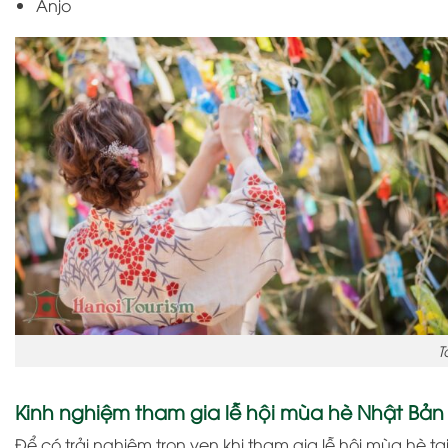
Anjo
T
Kinh nghiệm tham gia lễ hội mùa hè Nhật Bản
Để có trải nghiệm trọn vẹn khi tham gia lễ hội mùa hè t