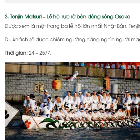
3. Tenjin Matsuri – Lễ hội rực rỡ bên dòng sông Osaka
Được xem là một trong ba lễ hội lớn nhất Nhật Bản,
Tenj
Du khách sẽ được chiêm ngưỡng hàng nghìn người mặc 
Thời gian:
24 – 25/7.