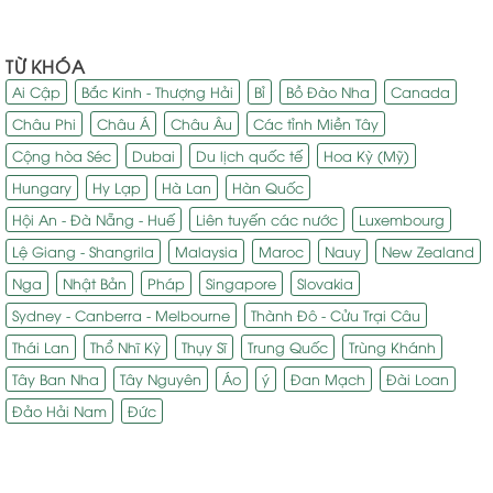
TỪ KHÓA
Ai Cập
Bắc Kinh - Thượng Hải
Bỉ
Bồ Đào Nha
Canada
Châu Phi
Châu Á
Châu Âu
Các tỉnh Miền Tây
Cộng hòa Séc
Dubai
Du lịch quốc tế
Hoa Kỳ (Mỹ)
Hungary
Hy Lạp
Hà Lan
Hàn Quốc
Hội An - Đà Nẵng - Huế
Liên tuyến các nước
Luxembourg
Lệ Giang - Shangrila
Malaysia
Maroc
Nauy
New Zealand
Nga
Nhật Bản
Pháp
Singapore
Slovakia
Sydney - Canberra - Melbourne
Thành Đô - Cửu Trại Câu
Thái Lan
Thổ Nhĩ Kỳ
Thụy Sĩ
Trung Quốc
Trùng Khánh
Tây Ban Nha
Tây Nguyên
Áo
ý
Đan Mạch
Đài Loan
Đảo Hải Nam
Đức