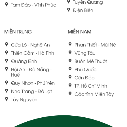
Tuyên Quang
Tam Đảo - Vĩnh Phúc
Điện Biên
MIỀN TRUNG
MIỀN NAM
Cửa Lò - Nghệ An
Phan Thiết - Mũi Né
Thiên Cầm - Hà Tĩnh
Vũng Tàu
Quảng Bình
Buôn Mê Thuột
Hội An - Đà Nẵng -
Phú Quốc
Huế
Côn Đảo
Quy Nhơn - Phú Yên
TP. Hồ Chí Minh
Nha Trang - Đà Lạt
Các tỉnh Miền Tây
Tây Nguyên