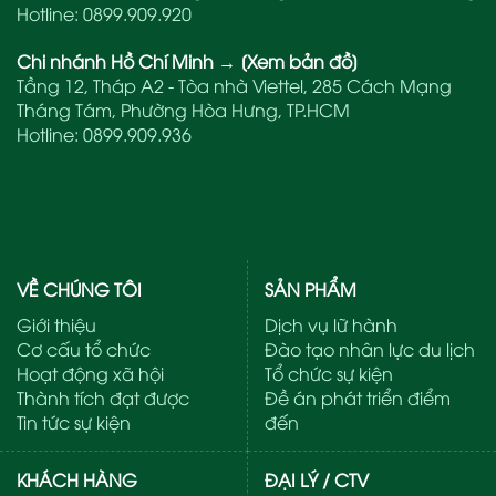
Hotline:
0899.909.920
Chi nhánh Hồ Chí Minh
→
[Xem bản đồ]
Tầng 12, Tháp A2 - Tòa nhà Viettel, 285 Cách Mạng
Tháng Tám, Phường Hòa Hưng, TP.HCM
Hotline:
0899.909.936
VỀ CHÚNG TÔI
SẢN PHẨM
Giới thiệu
Dịch vụ lữ hành
Cơ cấu tổ chức
Đào tạo nhân lực du lịch
Hoạt động xã hội
Tổ chức sự kiện
Thành tích đạt được
Đề án phát triển điểm
Tin tức sự kiện
đến
KHÁCH HÀNG
ĐẠI LÝ / CTV