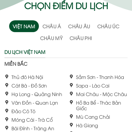
CHỌN ĐIỂM DU LỊCH
VIỆT NAM
CHÂU Á
CHÂU ÂU
CHÂU ÚC
CHÂU MỸ
CHÂU PHI
DU LỊCH VIỆT NAM
MIỀN BẮC
Thủ đô Hà Nội
Sầm Sơn - Thanh Hóa
Cát Bà - Đồ Sơn
Sapa - Lào Cai
Hạ Long - Quảng Ninh
Mai Châu - Mộc Châu
Vân Đồn - Quan Lạn
Hồ Ba Bể - Thác Bản
Giốc
Đảo Cô Tô
Mù Cang Chải
Móng Cái - Trà Cổ
Hà Giang
Bái Đính - Tràng An