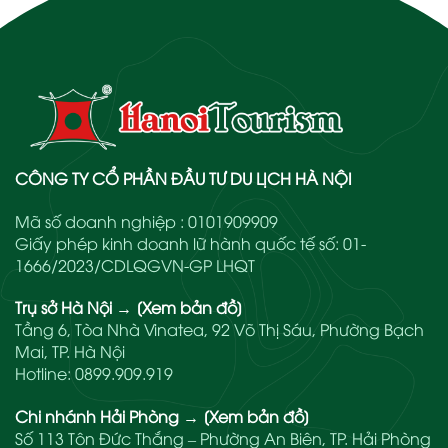
CÔNG TY CỔ PHẦN ĐẦU TƯ DU LỊCH HÀ NỘI
Mã số doanh nghiệp : 0101909909
Giấy phép kinh doanh lữ hành quốc tế số: 01-
1666/2023/CDLQGVN-GP LHQT
Trụ sở Hà Nội
→
[Xem bản đồ]
Tầng 6, Tòa Nhà Vinatea, 92 Võ Thị Sáu, Phường Bạch
Mai, TP. Hà Nội
Hotline:
0899.909.919
Chi nhánh Hải Phòng
→
[Xem bản đồ]
Số 113 Tôn Đức Thắng – Phường An Biên, TP. Hải Phòng