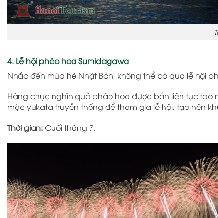
T
4. Lễ hội pháo hoa Sumidagawa
Nhắc đến mùa hè Nhật Bản, không thể bỏ qua lễ hội p
Hàng chục nghìn quả pháo hoa được bắn liên tục tạo 
mặc yukata truyền thống để tham gia lễ hội, tạo nên 
Thời gian:
Cuối tháng 7.