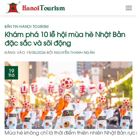
Bỏ
qua
nội
dung
BẢN TIN HANOI TOURISM
Khám phá 10 lễ hội mùa hè Nhật Bản
đặc sắc và sôi động
ĐĂNG VÀO
19/05/2026
BỞI
NGUYỄN THANH NGÂN
19
Th5
Mùa hè không chỉ là thời điểm thiên nhiên Nhật Bản rực