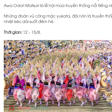
Awa Odori Matsuri
là lễ hội múa truyền thống nổi tiếng 
Những đoàn vũ công mặc yukata, đội nón lá truyền thố
nhiệt kéo dài suốt đêm hè.
Thời gian:
12 – 15/8.