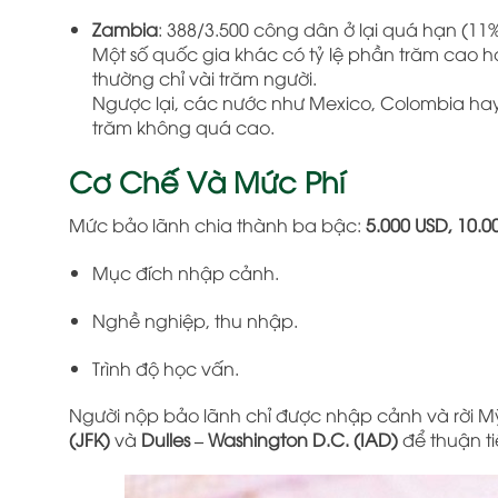
Zambia
: 388/3.500 công dân ở lại quá hạn (11%
Một số quốc gia khác có tỷ lệ phần trăm cao hơ
thường chỉ vài trăm người.
Ngược lại, các nước như Mexico, Colombia hay B
trăm không quá cao.
Cơ Chế Và Mức Phí
Mức bảo lãnh chia thành ba bậc:
5.000 USD, 10.0
Mục đích nhập cảnh.
Nghề nghiệp, thu nhập.
Trình độ học vấn.
Người nộp bảo lãnh chỉ được nhập cảnh và rời M
(JFK)
và
Dulles – Washington D.C. (IAD)
để thuận ti