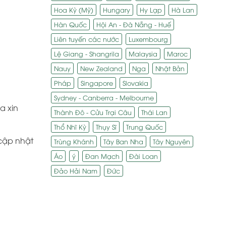
Hoa Kỳ (Mỹ)
Hungary
Hy Lạp
Hà Lan
Hàn Quốc
Hội An - Đà Nẵng - Huế
Liên tuyến các nước
Luxembourg
Lệ Giang - Shangrila
Malaysia
Maroc
Nauy
New Zealand
Nga
Nhật Bản
Pháp
Singapore
Slovakia
Sydney - Canberra - Melbourne
a xin
Thành Đô - Cửu Trại Câu
Thái Lan
Thổ Nhĩ Kỳ
Thụy Sĩ
Trung Quốc
 cập nhật
Trùng Khánh
Tây Ban Nha
Tây Nguyên
Áo
ý
Đan Mạch
Đài Loan
Đảo Hải Nam
Đức