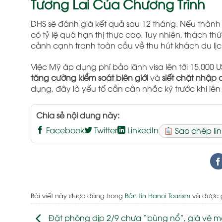
Tương Lai Của Chương Trình
DHS sẽ đánh giá kết quả sau 12 tháng. Nếu thàn
có tỷ lệ quá hạn thị thực cao. Tuy nhiên, thách thứ
cảnh cạnh tranh toàn cầu về thu hút khách du lịc
Việc Mỹ áp dụng phí bảo lãnh visa lên tới 15.000
tăng cường kiểm soát biên giới
và
siết chặt nhập 
dụng, đây là yếu tố cần cân nhắc kỹ trước khi lê
Chia sẻ nội dung này:
Facebook
Twitter
LinkedIn
Sao chép lin
Bài viết này được đăng trong
Bản tin Hanoi Tourism
và được 
Đặt phòng dịp 2/9 chưa “bùng nổ”, giá vé 