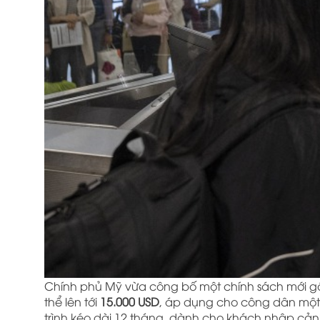
Chính phủ Mỹ vừa công bố một chính sách mới gây
thể lên tới
15.000 USD
, áp dụng cho công dân một 
trình kéo dài 12 tháng, dành cho khách nhập cả