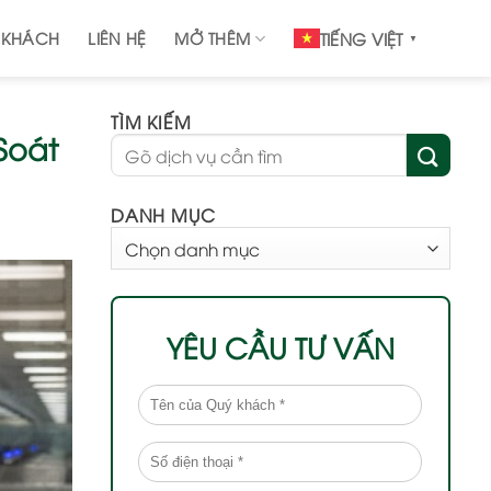
 KHÁCH
LIÊN HỆ
MỞ THÊM
TIẾNG VIỆT
▼
TÌM KIẾM
Soát
DANH MỤC
DANH
MỤC
YÊU CẦU TƯ VẤN