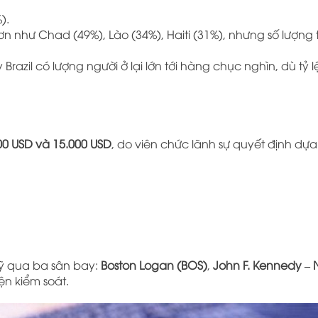
).
n như Chad (49%), Lào (34%), Haiti (31%), nhưng số lượng 
razil có lượng người ở lại lớn tới hàng chục nghìn, dù tỷ 
00 USD và 15.000 USD
, do viên chức lãnh sự quyết định dựa 
ỹ qua ba sân bay:
Boston Logan (BOS)
,
John F. Kennedy – 
ện kiểm soát.