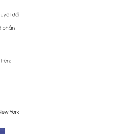
tuyệt đối
lệ phần
trên:
New York