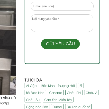
TỪ KHÓA
Ai Cập
Bắc Kinh - Thượng Hải
Bỉ
Bồ Đào Nha
Canada
Châu Phi
Châu Á
h visa
có
Châu Âu
Các tỉnh Miền Tây
hương
Cộng hòa Séc
Dubai
Du lịch quốc tế