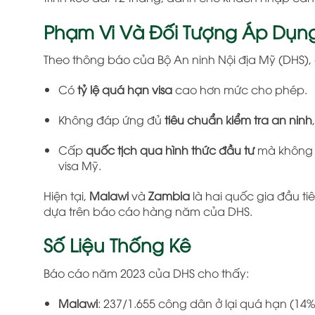
Phạm Vi Và Đối Tượng Áp Dụn
Theo thông báo của Bộ An ninh Nội địa Mỹ (DHS),
Có
tỷ lệ quá hạn visa
cao hơn mức cho phép.
Không đáp ứng đủ
tiêu chuẩn kiểm tra an ninh
Cấp
quốc tịch qua hình thức đầu tư
mà không y
visa Mỹ.
Hiện tại,
Malawi
và
Zambia
là hai quốc gia đầu t
dựa trên báo cáo hàng năm của DHS.
Số Liệu Thống Kê
Báo cáo năm 2023 của DHS cho thấy:
Malawi
: 237/1.655 công dân ở lại quá hạn (14%