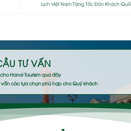
Lịch Việt Nam Tăng Tốc Đón Khách Quố
CẦU TƯ VẤN
ệ cho
Hanoi Tourism
qua đây
 tư vấn các lựa chọn phù hợp cho Quý khách