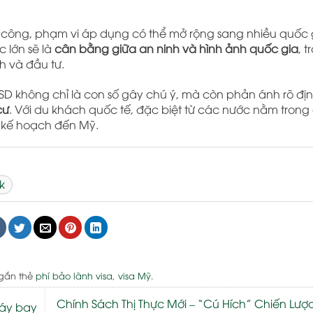
h công, phạm vi áp dụng có thể mở rộng sang nhiều quốc 
c lớn sẽ là
cân bằng giữa an ninh và hình ảnh quốc gia
, t
h và đầu tư.
 USD không chỉ là con số gây chú ý, mà còn phản ánh rõ đ
cư
. Với du khách quốc tế, đặc biệt từ các nước nằm trong
n kế hoạch đến Mỹ.
k
gắn thẻ
phí bảo lãnh visa
,
visa Mỹ
.
Chính Sách Thị Thực Mới – “Cú Hích” Chiến Lư
máy bay