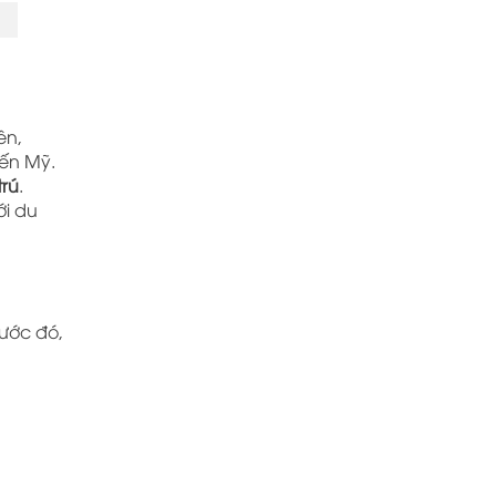
ên,
đến Mỹ.
trú
.
ới du
ước đó,