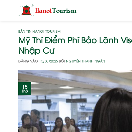
Bỏ
qua
nội
dung
BẢN TIN HANOI TOURISM
Mỹ Thí Điểm Phí Bảo Lãnh Vis
Nhập Cư
ĐĂNG VÀO
15/08/2025
BỞI
NGUYỄN THANH NGÂN
15
Th8