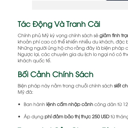
Tác Động Và Tranh Cãi
Chính phủ Mỹ kỳ vọng chính sách sẽ
giảm tình tr
khoản phí cao có thể khiến nhiều du khách, đặc b
Những người ủng hộ cho rằng đây là biện pháp 
Ngược lại, các chuyên gia du lịch lo ngại nó có 
khách quốc tế.
Bối Cảnh Chính Sách
Biện pháp này nằm trong chuỗi chính sách
siết c
Mỹ đã:
Ban hành
lệnh cấm nhập cảnh
công dân từ 12
Áp dụng
phí đảm bảo thị thực 250 USD
từ tháng