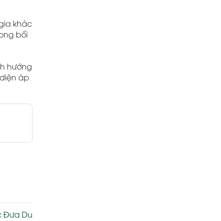
gia khác
rong bối
ịnh hướng
 diện áp
ợc Đưa Du