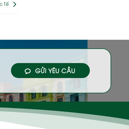
c Tế
GỬI YÊU CẦU