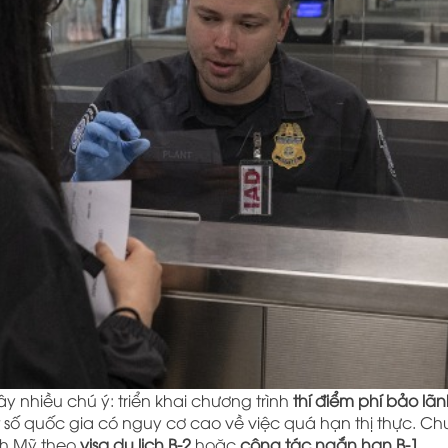
 nhiều chú ý: triển khai chương trình
thí điểm phí bảo lãn
số quốc gia có nguy cơ cao về việc quá hạn thị thực. C
nh Mỹ theo
visa du lịch B-2
hoặc
công tác ngắn hạn B-1
.