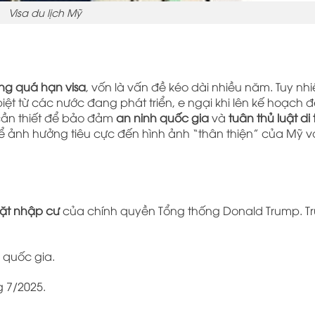
Visa du lịch Mỹ
ạng quá hạn visa
, vốn là vấn đề kéo dài nhiều năm. Tuy nhi
iệt từ các nước đang phát triển, e ngại khi lên kế hoạch 
cần thiết để bảo đảm
an ninh quốc gia
và
tuân thủ luật di 
thể ảnh hưởng tiêu cực đến hình ảnh “thân thiện” của Mỹ v
hặt nhập cư
của chính quyền Tổng thống Donald Trump. Tr
 quốc gia.
 7/2025.