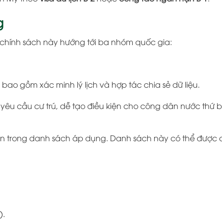
g
 chính sách này hướng tới ba nhóm quốc gia:
, bao gồm xác minh lý lịch và hợp tác chia sẻ dữ liệu.
êu cầu cư trú, dễ tạo điều kiện cho công dân nước thứ b
iên trong danh sách áp dụng. Danh sách này có thể được
).