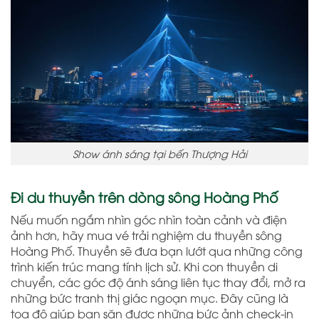
Show ánh sáng tại bến Thượng Hải
Đi du thuyền trên dòng sông Hoàng Phố
Nếu muốn ngắm nhìn góc nhìn toàn cảnh và điện
ảnh hơn, hãy mua vé trải nghiệm du thuyền sông
Hoàng Phố. Thuyền sẽ đưa bạn lướt qua những công
trình kiến trúc mang tính lịch sử. Khi con thuyền di
chuyển, các góc độ ánh sáng liên tục thay đổi, mở ra
những bức tranh thị giác ngoạn mục. Đây cũng là
tọa độ giúp bạn săn được những bức ảnh check-in