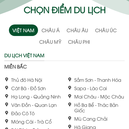
CHỌN ĐIỂM DU LỊCH
VIỆT NAM
CHÂU Á
CHÂU ÂU
CHÂU ÚC
CHÂU MỸ
CHÂU PHI
DU LỊCH VIỆT NAM
MIỀN BẮC
Thủ đô Hà Nội
Sầm Sơn - Thanh Hóa
Cát Bà - Đồ Sơn
Sapa - Lào Cai
Hạ Long - Quảng Ninh
Mai Châu - Mộc Châu
Vân Đồn - Quan Lạn
Hồ Ba Bể - Thác Bản
Giốc
Đảo Cô Tô
Mù Cang Chải
Móng Cái - Trà Cổ
Hà Giang