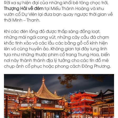
Rời xa sự hiện đại của những khối bê tông chọc trời,
Thượng Hải về đêm
tại Miếu Thành Hoàng và khu
vườn cổ Dự Viên lại đưa bạn quay ngược thời gian về
thời Minh – Thanh.
Khi các đèn lồng đỏ được thắp sáng đồng loạt,
những mái ngói cong vút, những cây cầu đá chạm
khắc tinh xảo và các lầu các bằng gỗ cổ kính hiện
lên vô cùng huyền ảo. Không gian tại đây lung linh
tựa như những thước phim cổ trang Trung Hoa, biến
nơi này thành thánh địa lý tưởng cho các tín đồ mê
chụp ảnh cổ phục hoặc phong cách Đông Phương.