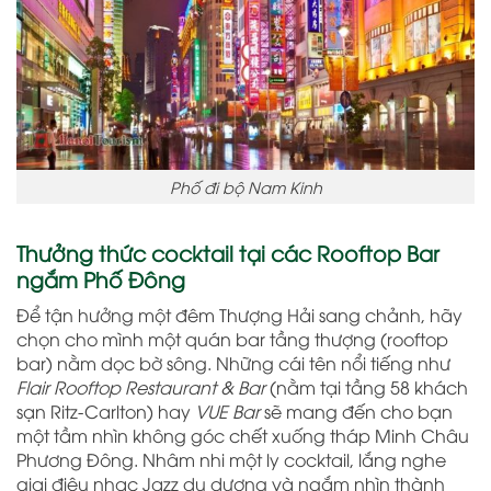
Phố đi bộ Nam Kinh
Thưởng thức cocktail tại các Rooftop Bar
ngắm Phố Đông
Để tận hưởng một đêm Thượng Hải sang chảnh, hãy
chọn cho mình một quán bar tầng thượng (rooftop
bar) nằm dọc bờ sông. Những cái tên nổi tiếng như
Flair Rooftop Restaurant & Bar
(nằm tại tầng 58 khách
sạn Ritz-Carlton) hay
VUE Bar
sẽ mang đến cho bạn
một tầm nhìn không góc chết xuống tháp Minh Châu
Phương Đông. Nhâm nhi một ly cocktail, lắng nghe
giai điệu nhạc Jazz du dương và ngắm nhìn thành