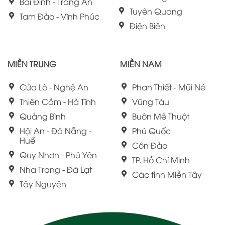
Bái Đính - Tràng An
Tuyên Quang
Tam Đảo - Vĩnh Phúc
Điện Biên
MIỀN TRUNG
MIỀN NAM
Cửa Lò - Nghệ An
Phan Thiết - Mũi Né
Thiên Cầm - Hà Tĩnh
Vũng Tàu
Quảng Bình
Buôn Mê Thuột
Hội An - Đà Nẵng -
Phú Quốc
Huế
Côn Đảo
Quy Nhơn - Phú Yên
TP. Hồ Chí Minh
Nha Trang - Đà Lạt
Các tỉnh Miền Tây
Tây Nguyên