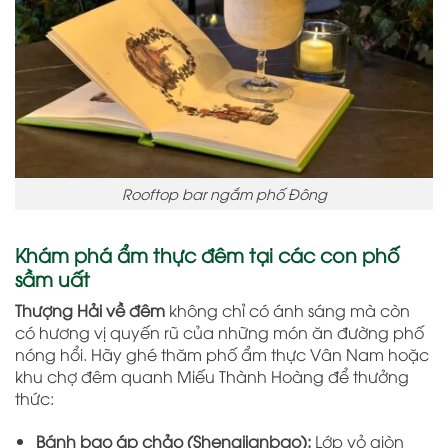
Rooftop bar ngắm phố Đông
Khám phá ẩm thực đêm tại các con phố
sầm uất
Thượng Hải về đêm
không chỉ có ánh sáng mà còn
có hương vị quyến rũ của những món ăn đường phố
nóng hổi. Hãy ghé thăm phố ẩm thực Vân Nam hoặc
khu chợ đêm quanh Miếu Thành Hoàng để thưởng
thức:
Bánh bao áp chảo (Shengjianbao):
Lớp vỏ giòn