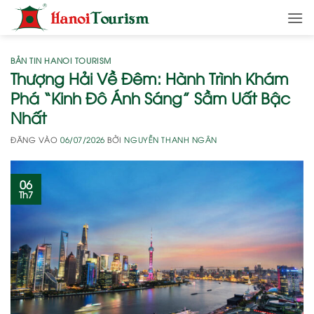
Bỏ
qua
nội
dung
BẢN TIN HANOI TOURISM
Thượng Hải Về Đêm: Hành Trình Khám
Phá “Kinh Đô Ánh Sáng” Sầm Uất Bậc
Nhất
ĐĂNG VÀO
06/07/2026
BỞI
NGUYỄN THANH NGÂN
06
Th7