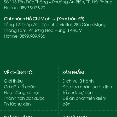
Số 113 Tôn Đức Thắng – Phường An Biên, TP. Hải Phòng
Hotline:
0899.909.920
Chi nhánh Hồ Chí Minh
→
[Xem bản đồ]
Tầng 12, Tháp A2 - Tòa nhà Viettel, 285 Cách Mạng
Tháng Tám, Phường Hòa Hưng, TP.HCM
Hotline:
0899.909.936
VỀ CHÚNG TÔI
SẢN PHẨM
Giới thiệu
Dịch vụ lữ hành
Cơ cấu tổ chức
Đào tạo nhân lực du lịch
Hoạt động xã hội
Tổ chức sự kiện
Thành tích đạt được
Đề án phát triển điểm
Tin tức sự kiện
đến