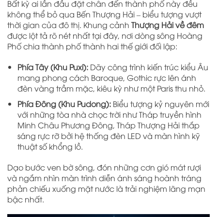
Bất kỳ ai lần đầu đặt chân đến thành phố này đều
không thể bỏ qua Bến Thượng Hải – biểu tượng vượt
thời gian của đô thị. Khung cảnh
Thượng Hải về đêm
được lột tả rõ nét nhất tại đây, nơi dòng sông Hoàng
Phố chia thành phố thành hai thế giới đối lập:
Phía Tây (Khu Puxi):
Dãy công trình kiến trúc kiểu Âu
mang phong cách Baroque, Gothic rực lên ánh
đèn vàng trầm mặc, kiêu kỳ như một Paris thu nhỏ.
Phía Đông (Khu Pudong):
Biểu tượng kỷ nguyên mới
với những tòa nhà chọc trời như Tháp truyền hình
Minh Châu Phương Đông, Tháp Thượng Hải thắp
sáng rực rỡ bởi hệ thống đèn LED và màn hình kỹ
thuật số khổng lồ.
Dạo bước ven bờ sông, đón những cơn gió mát rượi
và ngắm nhìn màn trình diễn ánh sáng hoành tráng
phản chiếu xuống mặt nước là trải nghiệm lãng mạn
bậc nhất.