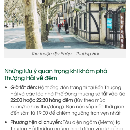
Thu thuộc địa Pháp – Thượng Hải
Những lưu ý quan trọng khi khám phá
Thượng Hải về đêm
Giờ tắt đèn:
Hệ thống đèn trang trí tại Bến Thượng
Hải và các tòa nhà Phố Đông thường sẽ
tắt vào lúc
22:00 hoặc 22:30 hàng đêm
(tùy theo mùa
xuân/hè hay thu/đông). Bạn nên sắp xếp thời gian
đến sớm từ 19:00 để chiêm ngưỡng trọn vẹn nhất.
Phương tiện di chuyển:
Tàu điện ngầm (Metro) tại
Thượng Hải thường ngừng hoạt động vào khoảng