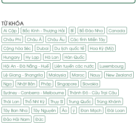
TỪ KHÓA
Ai Cập
Bắc Kinh - Thượng Hải
Bỉ
Bồ Đào Nha
Canada
Châu Phi
Châu Á
Châu Âu
Các tỉnh Miền Tây
Cộng hòa Séc
Dubai
Du lịch quốc tế
Hoa Kỳ (Mỹ)
Hungary
Hy Lạp
Hà Lan
Hàn Quốc
Hội An - Đà Nẵng - Huế
Liên tuyến các nước
Luxembourg
Lệ Giang - Shangrila
Malaysia
Maroc
Nauy
New Zealand
Nga
Nhật Bản
Pháp
Singapore
Slovakia
Sydney - Canberra - Melbourne
Thành Đô - Cửu Trại Câu
Thái Lan
Thổ Nhĩ Kỳ
Thụy Sĩ
Trung Quốc
Trùng Khánh
Tây Ban Nha
Tây Nguyên
Áo
ý
Đan Mạch
Đài Loan
Đảo Hải Nam
Đức