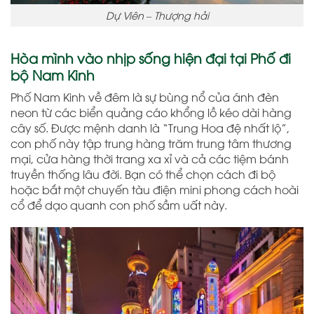
Dự Viên – Thượng hải
Hòa mình vào nhịp sống hiện đại tại Phố đi
bộ Nam Kinh
Phố Nam Kinh về đêm là sự bùng nổ của ánh đèn
neon từ các biển quảng cáo khổng lồ kéo dài hàng
cây số. Được mệnh danh là “Trung Hoa đệ nhất lộ”,
con phố này tập trung hàng trăm trung tâm thương
mại, cửa hàng thời trang xa xỉ và cả các tiệm bánh
truyền thống lâu đời. Bạn có thể chọn cách đi bộ
hoặc bắt một chuyến tàu điện mini phong cách hoài
cổ để dạo quanh con phố sầm uất này.