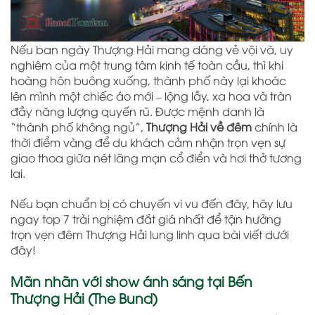
Nếu ban ngày Thượng Hải mang dáng vẻ vội vã, uy
nghiêm của một trung tâm kinh tế toàn cầu, thì khi
hoàng hôn buông xuống, thành phố này lại khoác
lên mình một chiếc áo mới – lộng lẫy, xa hoa và tràn
đầy năng lượng quyến rũ. Được mệnh danh là
“thành phố không ngủ”,
Thượng Hải về đêm
chính là
thời điểm vàng để du khách cảm nhận trọn vẹn sự
giao thoa giữa nét lãng mạn cổ điển và hơi thở tương
lai.
Nếu bạn chuẩn bị có chuyến vi vu đến đây, hãy lưu
ngay top 7 trải nghiệm đắt giá nhất để tận hưởng
trọn vẹn đêm Thượng Hải lung linh qua bài viết dưới
đây!
Mãn nhãn với show ánh sáng tại Bến
Thượng Hải (The Bund)