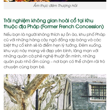
Ẩm thực đêm Thượng Hải
Trải nghiệm không gian hoài cổ tại Khu
thuộc địa Pháp (Former French Concession)
Nếu bạn là người không thích sự ồn ào, khu phố Pháp
cũ với những hàng cây ngô đồng rợp bóng và các
biệt thự cổ kính sẽ là điểm hẹn lý tưởng. Đêm xuống,
khu vực này mang vẻ đẹp yên bình, lãng mạn với
những quán cà phê nghệ thuật ẩn mình, những
quán pub nhỏ ấm cúng – nơi bạn có thể chậm rãi trò
chuyện cùng bạn bè.