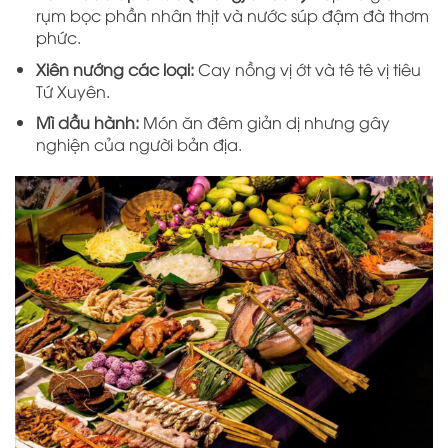
rụm bọc phần nhân thịt và nước súp đậm đà thơm
phức.
Xiên nướng các loại:
Cay nồng vị ớt và tê tê vị tiêu
Tứ Xuyên.
Mì dầu hành:
Món ăn đêm giản dị nhưng gây
nghiện của người bản địa.