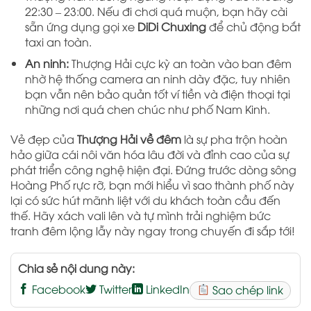
22:30 – 23:00. Nếu đi chơi quá muộn, bạn hãy cài
sẵn ứng dụng gọi xe
DiDi Chuxing
để chủ động bắt
taxi an toàn.
An ninh:
Thượng Hải cực kỳ an toàn vào ban đêm
nhờ hệ thống camera an ninh dày đặc, tuy nhiên
bạn vẫn nên bảo quản tốt ví tiền và điện thoại tại
những nơi quá chen chúc như phố Nam Kinh.
Vẻ đẹp của
Thượng Hải về đêm
là sự pha trộn hoàn
hảo giữa cái nôi văn hóa lâu đời và đỉnh cao của sự
phát triển công nghệ hiện đại. Đứng trước dòng sông
Hoàng Phố rực rỡ, bạn mới hiểu vì sao thành phố này
lại có sức hút mãnh liệt với du khách toàn cầu đến
thế. Hãy xách vali lên và tự mình trải nghiệm bức
tranh đêm lộng lẫy này ngay trong chuyến đi sắp tới!
Chia sẻ nội dung này:
Facebook
Twitter
LinkedIn
Sao chép link