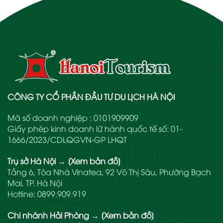
CÔNG TY CỔ PHẦN ĐẦU TƯ DU LỊCH HÀ NỘI
Mã số doanh nghiệp : 0101909909
Giấy phép kinh doanh lữ hành quốc tế số: 01-
1666/2023/CDLQGVN-GP LHQT
Trụ sở Hà Nội
→
[Xem bản đồ]
Tầng 6, Tòa Nhà Vinatea, 92 Võ Thị Sáu, Phường Bạch
Mai, TP. Hà Nội
Hotline:
0899.909.919
Chi nhánh Hải Phòng
→
[Xem bản đồ]