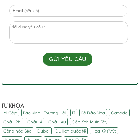
TỪ KHÓA
Ai Cập
Bắc Kinh - Thượng Hải
Bỉ
Bồ Đào Nha
Canada
Châu Phi
Châu Á
Châu Âu
Các tỉnh Miền Tây
Cộng hòa Séc
Dubai
Du lịch quốc tế
Hoa Kỳ (Mỹ)
Hungary
Hy Lạp
Hà Lan
Hàn Quốc