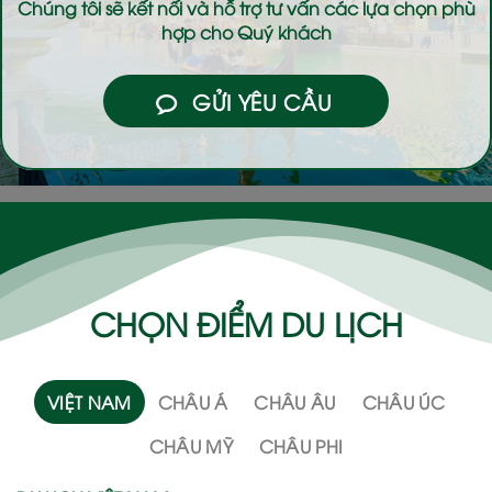
Chúng tôi sẽ kết nối và hỗ trợ tư vấn các lựa chọn phù
hợp cho Quý khách
GỬI YÊU CẦU
CHỌN ĐIỂM DU LỊCH
VIỆT NAM
CHÂU Á
CHÂU ÂU
CHÂU ÚC
CHÂU MỸ
CHÂU PHI