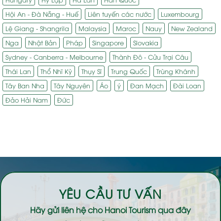
Hội An - Đà Nẵng - Huế
Liên tuyến các nước
Luxembourg
Lệ Giang - Shangrila
Malaysia
Maroc
Nauy
New Zealand
Nga
Nhật Bản
Pháp
Singapore
Slovakia
Sydney - Canberra - Melbourne
Thành Đô - Cửu Trại Câu
Thái Lan
Thổ Nhĩ Kỳ
Thụy Sĩ
Trung Quốc
Trùng Khánh
Tây Ban Nha
Tây Nguyên
Áo
ý
Đan Mạch
Đài Loan
Đảo Hải Nam
Đức
YÊU CẦU TƯ VẤN
Hãy gửi liên hệ cho
Hanoi Tourism
qua đây