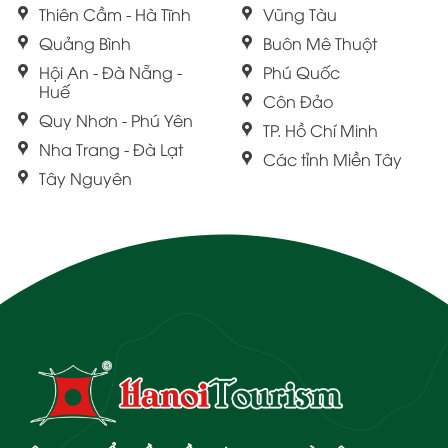
Thiên Cầm - Hà Tĩnh
Vũng Tàu
Quảng Bình
Buôn Mê Thuột
Hội An - Đà Nẵng -
Phú Quốc
Huế
Côn Đảo
Quy Nhơn - Phú Yên
TP. Hồ Chí Minh
Nha Trang - Đà Lạt
Các tỉnh Miền Tây
Tây Nguyên