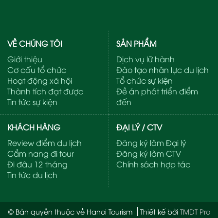
VỀ CHÚNG TÔI
SẢN PHẨM
Giới thiệu
Dịch vụ lữ hành
Cơ cấu tổ chức
Đào tạo nhân lực du lịch
Hoạt động xã hội
Tổ chức sự kiện
Thành tích đạt được
Đề án phát triển điểm
Tin tức sự kiện
đến
KHÁCH HÀNG
ĐẠI LÝ / CTV
Review điểm du lịch
Đăng ký làm Đại lý
Cẩm nang đi tour
Đăng ký làm CTV
Đi đâu 12 tháng
Chính sách hợp tác
Tin tức du lịch
© Bản quyền thuộc về Hanoi Tourism
Thiết kế bởi
TMDT Pro