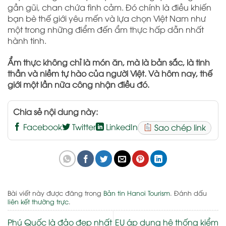
gần gũi, chan chứa tình cảm. Đó chính là điều khiến
bạn bè thế giới yêu mến và lựa chọn Việt Nam như
một trong những điểm đến ẩm thực hấp dẫn nhất
hành tinh.
Ẩm thực không chỉ là món ăn, mà là bản sắc, là tinh
thần và niềm tự hào của người Việt. Và hôm nay, thế
giới một lần nữa công nhận điều đó.
Chia sẻ nội dung này:
Facebook
Twitter
LinkedIn
Sao chép link
Bài viết này được đăng trong
Bản tin Hanoi Tourism
. Đánh dấu
liên kết thường trực
.
Phú Quốc là đảo đẹp nhất
EU áp dụng hệ thống kiểm