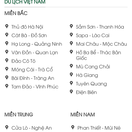
DU LỊCH VIỆT NAM
MIỀN BẮC
Thủ đô Hà Nội
Sầm Sơn - Thanh Hóa
Cát Bà - Đồ Sơn
Sapa - Lào Cai
Hạ Long - Quảng Ninh
Mai Châu - Mộc Châu
Vân Đồn - Quan Lạn
Hồ Ba Bể - Thác Bản
Giốc
Đảo Cô Tô
Mù Cang Chải
Móng Cái - Trà Cổ
Hà Giang
Bái Đính - Tràng An
Tuyên Quang
Tam Đảo - Vĩnh Phúc
Điện Biên
MIỀN TRUNG
MIỀN NAM
Cửa Lò - Nghệ An
Phan Thiết - Mũi Né