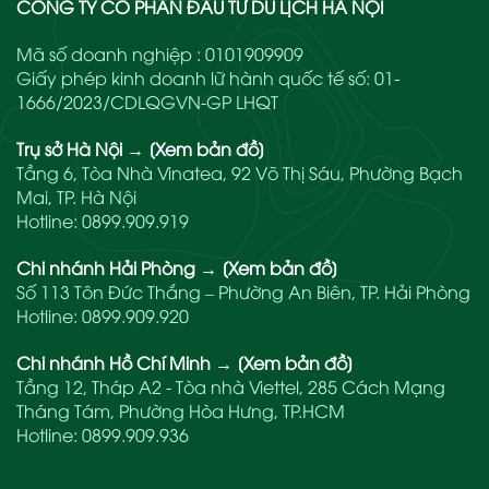
CÔNG TY CỔ PHẦN ĐẦU TƯ DU LỊCH HÀ NỘI
Mã số doanh nghiệp : 0101909909
Giấy phép kinh doanh lữ hành quốc tế số: 01-
1666/2023/CDLQGVN-GP LHQT
Trụ sở Hà Nội
→
[Xem bản đồ]
Tầng 6, Tòa Nhà Vinatea, 92 Võ Thị Sáu, Phường Bạch
Mai, TP. Hà Nội
Hotline:
0899.909.919
Chi nhánh Hải Phòng
→
[Xem bản đồ]
Số 113 Tôn Đức Thắng – Phường An Biên, TP. Hải Phòng
Hotline:
0899.909.920
Chi nhánh Hồ Chí Minh
→
[Xem bản đồ]
Tầng 12, Tháp A2 - Tòa nhà Viettel, 285 Cách Mạng
Tháng Tám, Phường Hòa Hưng, TP.HCM
Hotline:
0899.909.936