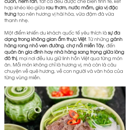
cuốn, nem rán
, tất cả đều được chế biến tinh tế, kết
hợp khéo léo giữa
rau thơm, nước mắm, gia vị đặc
trưng
tạo nên hương vị hài hòa, vừa đậm đà vừa
thanh nhẹ.
Một điểm khiến du khách quốc tế yêu thích là
sự đa
dạng trong không gian ẩm thực Việt
. Từ những
gánh
hàng rong nhỏ ven đường
,
chợ nổi miền Tây
, đến
quán ăn gia đình hay nhà hàng sang trọng giữa lòng
đô thị
, mọi nơi đều lưu giữ linh hồn Việt qua từng món
ăn. Mỗi món không chỉ là hương vị, mà còn là câu
chuyện về quê hương, về con người và văn hóa của
từng vùng miền.