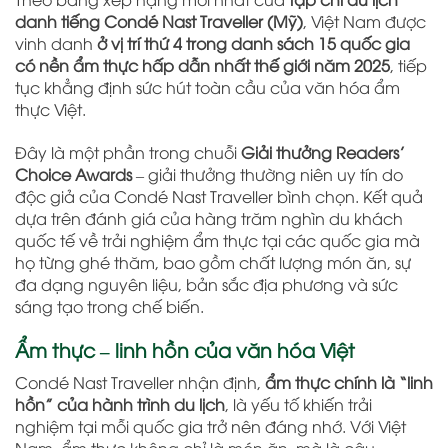
danh tiếng Condé Nast Traveller (Mỹ)
, Việt Nam được
vinh danh
ở vị trí thứ 4 trong danh sách 15 quốc gia
có nền ẩm thực hấp dẫn nhất thế giới năm 2025
, tiếp
tục khẳng định sức hút toàn cầu của văn hóa ẩm
thực Việt.
Đây là một phần trong chuỗi
Giải thưởng Readers’
Choice Awards
– giải thưởng thường niên uy tín do
độc giả của Condé Nast Traveller bình chọn. Kết quả
dựa trên đánh giá của hàng trăm nghìn du khách
quốc tế về trải nghiệm ẩm thực tại các quốc gia mà
họ từng ghé thăm, bao gồm chất lượng món ăn, sự
đa dạng nguyên liệu, bản sắc địa phương và sức
sáng tạo trong chế biến.
Ẩm thực – linh hồn của văn hóa Việt
Condé Nast Traveller nhận định,
ẩm thực chính là “linh
hồn” của hành trình du lịch
, là yếu tố khiến trải
nghiệm tại mỗi quốc gia trở nên đáng nhớ. Với Việt
Nam, ẩm thực không chỉ là món ăn, mà là câu