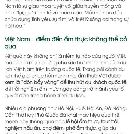
Nam là sự giao thoa tuyệt vời giữa truyền thống và
hiện đại, giữa tinh tế và mộc mạc. Mỗi món ăn đều
chứa đựng tình yêu, sự tỉ mỉ và triết lý sống coi trọng sự
hài hòa.”
Việt Nam – điểm đến ẩm thực không thể bỏ
qua
Kết quả này không chỉ là niềm tự hào của người Việt,
mà còn là minh chứng cho sức hút mạnh mẽ của du
lịch Việt Nam trên trường quốc tế. Trong bối cảnh du
lịch thế giới phục hồi mạnh mẽ,
ẩm thực Việt được
xem là “đòn bẩy vàng” để thu hút du khách quốc tế
,
khi trải nghiệm ẩm thực ngày càng trở thành yếu tố
quyết định trong hành trình du lịch.
Nhiều địa phương như Hà Nội, Huế, Hội An, Đà Nẵng,
Cần Thơ hay Phú Quốc đã khai thác hiệu quả thế
mạnh này thông qua các
lễ hội ẩm thực, tour trải
nghiệm nấu ăn, chợ đêm, phố ẩm thực
, giúp du