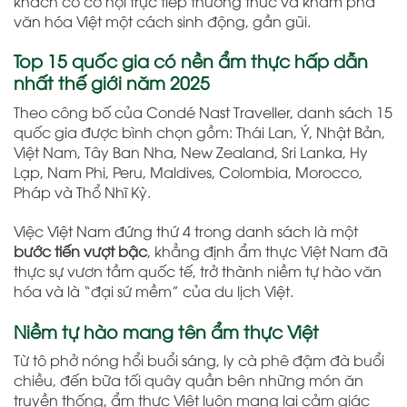
khách có cơ hội trực tiếp thưởng thức và khám phá
văn hóa Việt một cách sinh động, gần gũi.
Top 15 quốc gia có nền ẩm thực hấp dẫn
nhất thế giới năm 2025
Theo công bố của Condé Nast Traveller, danh sách 15
quốc gia được bình chọn gồm: Thái Lan, Ý, Nhật Bản,
Việt Nam, Tây Ban Nha, New Zealand, Sri Lanka, Hy
Lạp, Nam Phi, Peru, Maldives, Colombia, Morocco,
Pháp và Thổ Nhĩ Kỳ.
Việc Việt Nam đứng thứ 4 trong danh sách là một
bước tiến vượt bậc
, khẳng định ẩm thực Việt Nam đã
thực sự vươn tầm quốc tế, trở thành niềm tự hào văn
hóa và là “đại sứ mềm” của du lịch Việt.
Niềm tự hào mang tên ẩm thực Việt
Từ tô phở nóng hổi buổi sáng, ly cà phê đậm đà buổi
chiều, đến bữa tối quây quần bên những món ăn
truyền thống, ẩm thực Việt luôn mang lại cảm giác