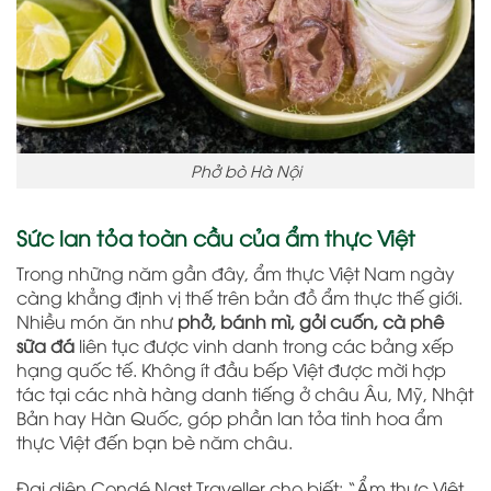
Phở bò Hà Nội
Sức lan tỏa toàn cầu của ẩm thực Việt
Trong những năm gần đây, ẩm thực Việt Nam ngày
càng khẳng định vị thế trên bản đồ ẩm thực thế giới.
Nhiều món ăn như
phở, bánh mì, gỏi cuốn, cà phê
sữa đá
liên tục được vinh danh trong các bảng xếp
hạng quốc tế. Không ít đầu bếp Việt được mời hợp
tác tại các nhà hàng danh tiếng ở châu Âu, Mỹ, Nhật
Bản hay Hàn Quốc, góp phần lan tỏa tinh hoa ẩm
thực Việt đến bạn bè năm châu.
Đại diện Condé Nast Traveller cho biết: “Ẩm thực Việt