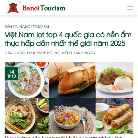
Bỏ
qua
nội
dung
BẢN TIN HANOI TOURISM
Việt Nam lọt top 4 quốc gia có nền ẩm
thực hấp dẫn nhất thế giới năm 2025
ĐĂNG VÀO
14/10/2025
BỞI
NGUYỄN THANH NGÂN
14
Th10
Theo bảng xếp hạng mới nhất của
tạp chí du lịch