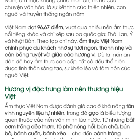
chuyện văn hóa, là sự kết tinh của thiên nhiên, con
người và truyền thống ngàn năm.
Việt Nam đạt
96,67 điểm
, vượt qua nhiều nền ẩm thực
nổi tiếng khác và chỉ xếp sau ba quốc gia: Thái Lan, Ý
và Nhật Bản. Theo tạp chí này,
ẩm thực Việt Nam
chinh phục du khách nhờ sự tươi ngon, thanh nhẹ và
cân bằng tuyệt vời giữa các hương vị
. Dù là món ăn
dân dã hay ẩm thực cao cấp, tất cả đều thể hiện
được tinh thần sáng tạo, sự khéo léo và tâm hồn của
người Việt.
Hương vị đặc trưng làm nên thương hiệu
Việt
Ẩm thực Việt Nam được đánh giá cao ở khả năng
tôn
vinh nguyên liệu tự nhiên
, trong đó
gạo
là biểu tượng
quen thuộc của nền văn minh lúa nước. Từ những
bát
cơm trắng dẻo thơm
,
tô phở nóng hổi
,
bún chả, bún
bò, bánh cuốn, bánh xèo
… cho đến
bánh tráng