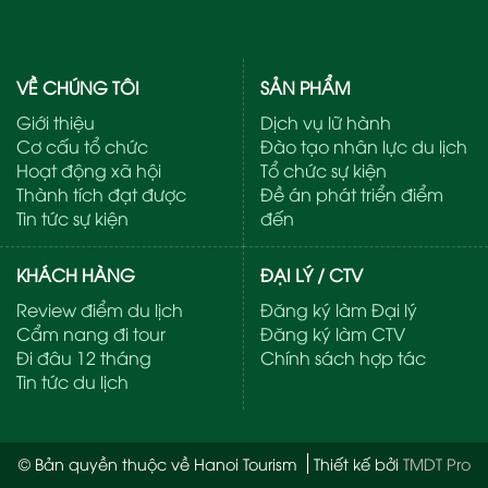
VỀ CHÚNG TÔI
SẢN PHẨM
Giới thiệu
Dịch vụ lữ hành
Cơ cấu tổ chức
Đào tạo nhân lực du lịch
Hoạt động xã hội
Tổ chức sự kiện
Thành tích đạt được
Đề án phát triển điểm
Tin tức sự kiện
đến
KHÁCH HÀNG
ĐẠI LÝ / CTV
Review điểm du lịch
Đăng ký làm Đại lý
Cẩm nang đi tour
Đăng ký làm CTV
Đi đâu 12 tháng
Chính sách hợp tác
Tin tức du lịch
© Bản quyền thuộc về Hanoi Tourism
Thiết kế bởi
TMDT Pro