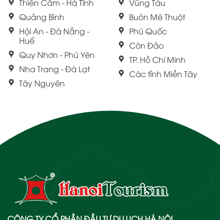
Thiên Cầm - Hà Tĩnh
Vũng Tàu
Quảng Bình
Buôn Mê Thuột
Hội An - Đà Nẵng -
Phú Quốc
Huế
Côn Đảo
Quy Nhơn - Phú Yên
TP. Hồ Chí Minh
Nha Trang - Đà Lạt
Các tỉnh Miền Tây
Tây Nguyên
CÔNG TY CỔ PHẦN ĐẦU TƯ DU LỊCH HÀ NỘI