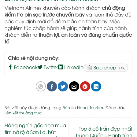
Vietnam Airlines khuyến cáo hành khách
chủ động
kiểm tra pin sạc trước chuyến bay
và tuân thủ đầy đủ
các quy định mới để đảm bảo an toàn bay. Việc
nghiêm túc chấp hành sẽ giúp hành trình của hành
khách diễn ra
thuận lợi, an toàn và đúng chuẩn quốc
tế
.
Chia sẻ nội dung này:
Facebook
Twitter
LinkedIn
Sao chép link
Bài viết này được đăng trong
Bản tin Hanoi Tourism
. Đánh dấu
liên kết thường trực
.
Hàng nghìn gốc hoa mua
Top 5 cổ trấn đẹp nhất
tím nở rộ ở Sơn La, hút
Trung Quốc – Hành trình