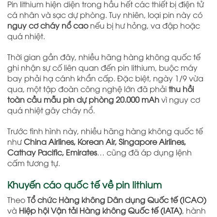
Pin lithium hiện diện trong hầu hết các thiết bị điện tử
cá nhân và sạc dự phòng. Tuy nhiên, loại pin này có
nguy cơ cháy nổ cao
nếu bị hư hỏng, va đập hoặc
quá nhiệt.
Thời gian gần đây, nhiều hãng hàng không quốc tế
ghi nhận sự cố liên quan đến pin lithium, buộc máy
bay phải hạ cánh khẩn cấp. Đặc biệt, ngày 1/9 vừa
qua, một tập đoàn công nghệ lớn đã phải
thu hồi
toàn cầu mẫu pin dự phòng 20.000 mAh
vì nguy cơ
quá nhiệt gây cháy nổ.
Trước tình hình này, nhiều hãng hàng không quốc tế
như
China Airlines, Korean Air, Singapore Airlines,
Cathay Pacific, Emirates
… cũng đã áp dụng lệnh
cấm tương tự.
Khuyến cáo quốc tế về pin lithium
Theo
Tổ chức Hàng không Dân dụng Quốc tế (ICAO)
và
Hiệp hội Vận tải Hàng không Quốc tế (IATA)
, hành