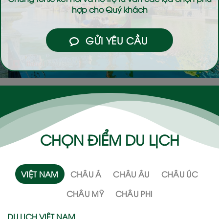
hợp cho Quý khách
GỬI YÊU CẦU
CHỌN ĐIỂM DU LỊCH
VIỆT NAM
CHÂU Á
CHÂU ÂU
CHÂU ÚC
CHÂU MỸ
CHÂU PHI
DU LỊCH VIỆT NAM