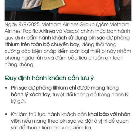
Ngày 9/9/2025, Vietnam Airlines Group (gồm Vietnam
Airlines, Pacific Airlines và Vasco) chính thức ban hành
quy định
cấm hành khách sử dụng pin sạc dự phòng
lithium trên toàn bộ chuyến bay
, đồng thời tăng
cường các biện pháp kiểm soát loại thiết bị này nhằm
phòng ngừa rủi ro và đảm bảo tiêu chuẩn an toàn
hàng không.
Quy định hành khách cần lưu ý
Pin sạc dự phòng lithium chỉ được mang trong
hành lý xách tay
, tuyệt đối không để trong hành lý
ký gửi.
Khi làm thủ tục, hành khách cần
khai báo với nhân
viên
nếu mang theo pin sạc và đặt ở vị trí dễ quan
sát để thuận tiện cho việc kiểm tra.