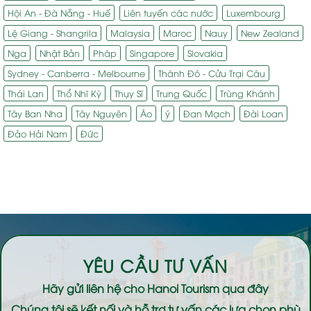
Hội An - Đà Nẵng - Huế
Liên tuyến các nước
Luxembourg
Lệ Giang - Shangrila
Malaysia
Maroc
Nauy
New Zealand
Nga
Nhật Bản
Pháp
Singapore
Slovakia
Sydney - Canberra - Melbourne
Thành Đô - Cửu Trại Câu
Thái Lan
Thổ Nhĩ Kỳ
Thụy Sĩ
Trung Quốc
Trùng Khánh
Tây Ban Nha
Tây Nguyên
Áo
ý
Đan Mạch
Đài Loan
Đảo Hải Nam
Đức
YÊU CẦU TƯ VẤN
Hãy gửi liên hệ cho
Hanoi Tourism
qua đây
Chúng tôi sẽ kết nối và hỗ trợ tư vấn các lựa chọn phù