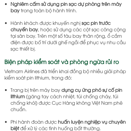
Nghiêm cấm sử dụng pin sạc dự phòng trên máy
bay
trong toàn bộ hành trình.
Hành khách được khuyến nghị
sạc pin trước
chuyến bay
, hoặc sử dụng các cột sạc công cộng
tại sân bay. Trên một số tàu bay thân rộng, ổ cắm
điện được bố trí dưới ghế ngồi để phục vụ nhu cầu
sạc thiết bị.
Biện pháp kiểm soát và phòng ngừa rủi ro
Vietnam Airlines đã triển khai đồng bộ nhiều giải pháp
kiểm soát pin lithium, trong đó:
Trang bị trên máy bay
dụng cụ ứng phó sự cố pin
lithium
(găng tay cách nhiệt, túi chống cháy, túi
chống khói) được Cục Hàng không Việt Nam phê
chuẩn.
Phi hành đoàn được
huấn luyện nghiệp vụ chuyên
biệt
để xử lý các tình huống bất thường.