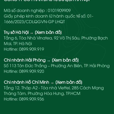
Mã số doanh nghiệp : 0101909909
Giấy phép kinh doanh lữ hành quốc tế số: 01-
1666/2023/CDLQGVN-GP LHQT
Trụ sở Hà Nội
→
[Xem bản đồ]
Tầng 6, Tòa Nhà Vinatea, 92 Võ Thị Sáu, Phường Bạch
Mai, TP. Hà Nội
Hotline:
0899.909.919
Chi nhánh Hải Phòng
→
[Xem bản đồ]
Số 113 Tôn Đức Thắng – Phường An Biên, TP. Hải Phòng
Hotline:
0899.909.920
Chi nhánh Hồ Chí Minh
→
[Xem bản đồ]
Tầng 12, Tháp A2 - Tòa nhà Viettel, 285 Cách Mạng
Tháng Tám, Phường Hòa Hưng, TP.HCM
Hotline:
0899.909.936