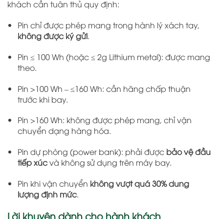
khách cần tuân thủ quy định:
Pin chỉ được phép mang trong hành lý xách tay,
không được ký gửi
.
Pin ≤ 100 Wh (hoặc ≤ 2g Lithium metal): được mang
theo.
Pin >100 Wh – ≤160 Wh: cần hãng chấp thuận
trước khi bay.
Pin >160 Wh: không được phép mang, chỉ vận
chuyển dạng hàng hóa.
Pin dự phòng (power bank): phải được
bảo vệ đầu
tiếp xúc
và không sử dụng trên máy bay.
Pin khi vận chuyển
không vượt quá 30% dung
lượng định mức
.
Lời khuyên dành cho hành khách