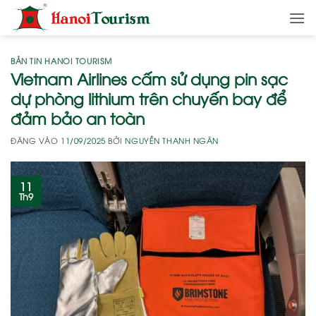
Bỏ
qua
nội
dung
BẢN TIN HANOI TOURISM
Vietnam Airlines cấm sử dụng pin sạc
dự phòng lithium trên chuyến bay để
đảm bảo an toàn
ĐĂNG VÀO
11/09/2025
BỞI
NGUYỄN THANH NGÂN
11
Th9