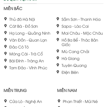
MIỀN BẮC
Thủ đô Hà Nội
Sầm Sơn - Thanh Hóa
Cát Bà - Đồ Sơn
Sapa - Lào Cai
Hạ Long - Quảng Ninh
Mai Châu - Mộc Châu
Vân Đồn - Quan Lạn
Hồ Ba Bể - Thác Bản
Giốc
Đảo Cô Tô
Mù Cang Chải
Móng Cái - Trà Cổ
Hà Giang
Bái Đính - Tràng An
Tuyên Quang
Tam Đảo - Vĩnh Phúc
Điện Biên
MIỀN TRUNG
MIỀN NAM
Cửa Lò - Nghệ An
Phan Thiết - Mũi Né