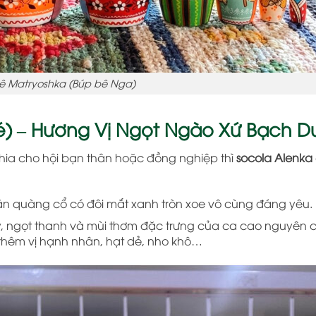
ê Matryoshka (Búp bê Nga)
Bé) – Hương Vị Ngọt Ngào Xứ Bạch 
hia cho hội bạn thân hoặc đồng nghiệp thì
socola Alenka
hăn quàng cổ có đôi mắt xanh tròn xoe vô cùng đáng yêu.
y, ngọt thanh và mùi thơm đặc trưng của ca cao nguyên c
 thêm vị hạnh nhân, hạt dẻ, nho khô…