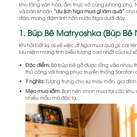
kho tàng văn hóa, ẩm thực vô cùng phong phú. N
và băn khoăn
“du lịch Nga mua gì làm quà”
cho 
đáo, mang đậm linh hồn nước Nga dưới đây.
1. Búp Bê Matryoshka (Búp Bê 
Khi hỏi bất kỳ ai về việc
đi Nga mua quà gì
, cái t
lưu niệm mang tính biểu tượng cao nhất của xứ 
Đặc điểm:
Bộ búp bê gỗ được lồng vào nhau th
thủ công với trang phục truyền thống Sarafan
Ý nghĩa:
Tượng trưng cho sự may mắn, gia đình
Mẹo mua sắm:
Bạn nên chọn mua tại các khu c
nhiều mẫu mã độc lạ.