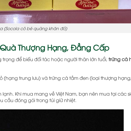
ka (Socola cô bé quàng khăn đỏ)
ón Quà Thượng Hạng, Đẳng Cấp
trọng để biếu đối tác hoặc người thân lớn tuổi,
trứng cá 
đỏ (hạng trung lưu) và trứng cá tầm đen (loại thượng hạng
lạnh. Khi mua mang về Việt Nam, bạn nên mua tại các siê
 cầu đóng gói trong túi giữ nhiệt.