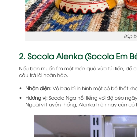
Búp b
2. Socola Alenka (Socola Em 
Nếu bạn muốn tìm một món quà vừa túi tiền, dễ c
câu trả lời hoàn hảo.
Nhận diện:
Vỏ bao bì in hình một cô bé thắt k
Hương vị:
Socola Nga nổi tiếng với độ béo ngậ
Ngoài vị truyền thống, Alenka hiện nay còn có