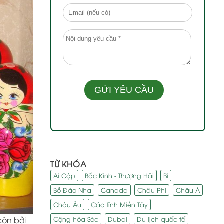
TỪ KHÓA
Ai Cập
Bắc Kinh - Thượng Hải
Bỉ
Bồ Đào Nha
Canada
Châu Phi
Châu Á
Châu Âu
Các tỉnh Miền Tây
Cộng hòa Séc
Dubai
Du lịch quốc tế
còn bởi