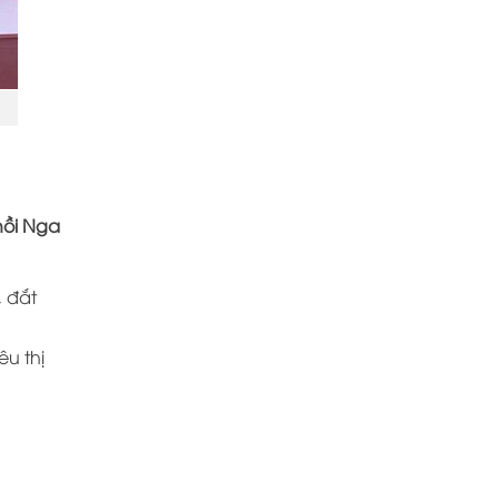
hồi Nga
, đắt
u thị