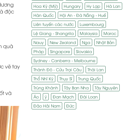
 dương
Hoa Kỳ (Mỹ)
Hungary
Hy Lạp
Hà Lan
uà độc
Hàn Quốc
Hội An - Đà Nẵng - Huế
Liên tuyến các nước
Luxembourg
Lệ Giang - Shangrila
Malaysia
Maroc
Nauy
New Zealand
Nga
Nhật Bản
ón quà
Pháp
Singapore
Slovakia
Sydney - Canberra - Melbourne
c vẽ tay
Thành Đô - Cửu Trại Câu
Thái Lan
Thổ Nhĩ Kỳ
Thụy Sĩ
Trung Quốc
Trùng Khánh
Tây Ban Nha
Tây Nguyên
ốt và
Áo
ý
Đan Mạch
Đài Loan
Đảo Hải Nam
Đức