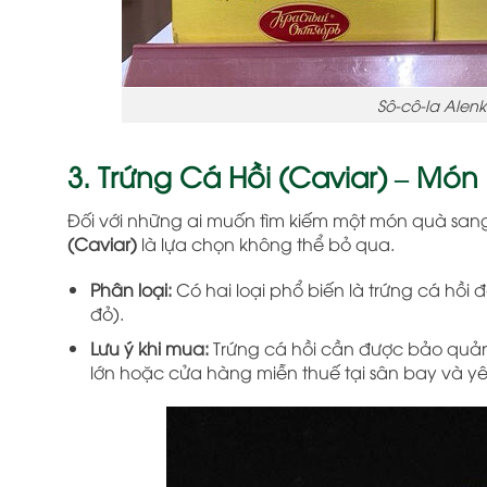
Sô-cô-la Alen
3. Trứng Cá Hồi (Caviar) – M
Đối với những ai muốn tìm kiếm một món quà sang 
(Caviar)
là lựa chọn không thể bỏ qua.
Phân loại:
Có hai loại phổ biến là trứng cá hồi 
đỏ).
Lưu ý khi mua:
Trứng cá hồi cần được bảo quản 
lớn hoặc cửa hàng miễn thuế tại sân bay và yêu