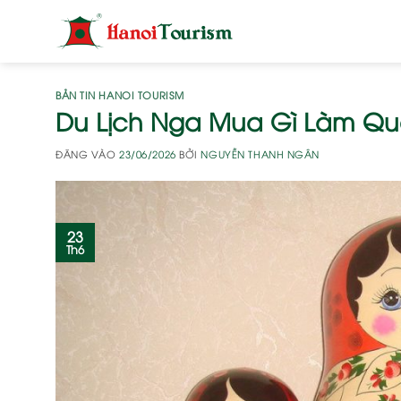
Bỏ
qua
nội
dung
BẢN TIN HANOI TOURISM
Du Lịch Nga Mua Gì Làm Quà
ĐĂNG VÀO
23/06/2026
BỞI
NGUYỄN THANH NGÂN
23
Th6