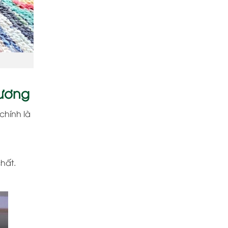
Dương
chính là
hất.