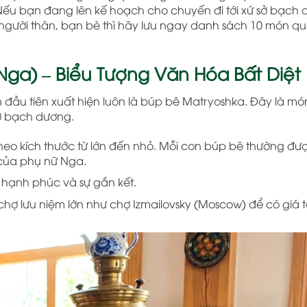
ếu bạn đang lên kế hoạch cho chuyến đi tới xứ sở bạch
người thân, bạn bè thì hãy lưu ngay danh sách 10 món q
Nga) – Biểu Tượng Văn Hóa Bất Diệt
ên đầu tiên xuất hiện luôn là búp bê Matryoshka. Đây là m
sở bạch dương.
eo kích thước từ lớn đến nhỏ. Mỗi con búp bê thường đượ
 của phụ nữ Nga.
 hạnh phúc và sự gắn kết.
hợ lưu niệm lớn như chợ Izmailovsky (Moscow) để có giá t