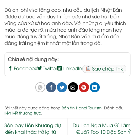
Dù chi phí visa tăng cao, nhu cầu du lịch Nhật Bản
được dự báo vẫn duy trì tích cực nhờ sức hút bền
vững của xứ sở hoa anh đào. Với những ai yêu thích
mùa lá đỏ rực rỡ, mùa hoa anh đào lãng mạn hay
mùa đông tuyết trắng, Nhật Bản vẫn là điểm đến
đáng trải nghiệm ít nhất một lần trong đời.
Chia sẻ nội dung này:
Facebook
Twitter
LinkedIn
Sao chép link
Bài viết này được đăng trong
Bản tin Hanoi Tourism
. Đánh dấu
liên kết thường trực
.
Sân bay Liên Khương dự
Du Lịch Nga Mua Gì Làm
kiến khai thác trở lại từ
Quà? Top 10 Đặc Sản Ý