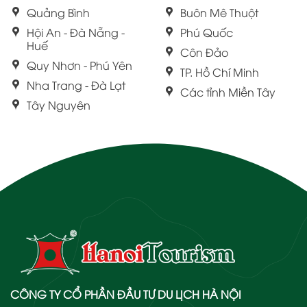
Quảng Bình
Buôn Mê Thuột
Hội An - Đà Nẵng -
Phú Quốc
Huế
Côn Đảo
Quy Nhơn - Phú Yên
TP. Hồ Chí Minh
Nha Trang - Đà Lạt
Các tỉnh Miền Tây
Tây Nguyên
CÔNG TY CỔ PHẦN ĐẦU TƯ DU LỊCH HÀ NỘI