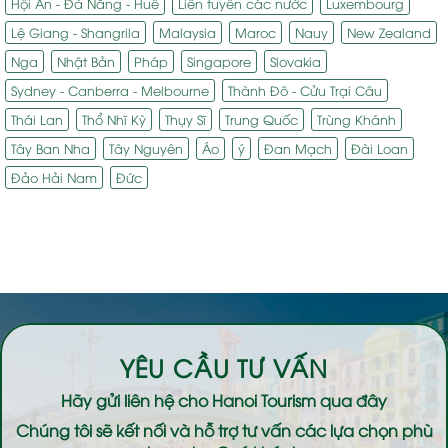
Hội An - Đà Nẵng - Huế
Liên tuyến các nước
Luxembourg
Lệ Giang - Shangrila
Malaysia
Maroc
Nauy
New Zealand
Nga
Nhật Bản
Pháp
Singapore
Slovakia
Sydney - Canberra - Melbourne
Thành Đô - Cửu Trại Câu
Thái Lan
Thổ Nhĩ Kỳ
Thụy Sĩ
Trung Quốc
Trùng Khánh
Tây Ban Nha
Tây Nguyên
Áo
ý
Đan Mạch
Đài Loan
Đảo Hải Nam
Đức
YÊU CẦU TƯ VẤN
Hãy gửi liên hệ cho
Hanoi Tourism
qua đây
Chúng tôi sẽ kết nối và hỗ trợ tư vấn các lựa chọn phù