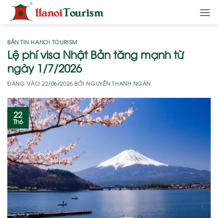
Bỏ
qua
nội
dung
BẢN TIN HANOI TOURISM
Lệ phí visa Nhật Bản tăng mạnh từ
ngày 1/7/2026
ĐĂNG VÀO
22/06/2026
BỞI
NGUYỄN THANH NGÂN
22
Th6