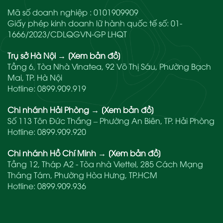
Mã số doanh nghiệp : 0101909909
Giấy phép kinh doanh lữ hành quốc tế số: 01-
1666/2023/CDLQGVN-GP LHQT
Trụ sở Hà Nội
→
[Xem bản đồ]
Tầng 6, Tòa Nhà Vinatea, 92 Võ Thị Sáu, Phường Bạch
Mai, TP. Hà Nội
Hotline:
0899.909.919
Chi nhánh Hải Phòng
→
[Xem bản đồ]
Số 113 Tôn Đức Thắng – Phường An Biên, TP. Hải Phòng
Hotline:
0899.909.920
Chi nhánh Hồ Chí Minh
→
[Xem bản đồ]
Tầng 12, Tháp A2 - Tòa nhà Viettel, 285 Cách Mạng
Tháng Tám, Phường Hòa Hưng, TP.HCM
Hotline:
0899.909.936