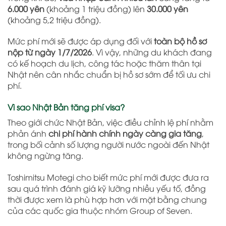
6.000 yên
(khoảng 1 triệu đồng) lên
30.000 yên
(khoảng 5,2 triệu đồng).
Mức phí mới sẽ được áp dụng đối với
toàn bộ hồ sơ
nộp từ ngày 1/7/2026
. Vì vậy, những du khách đang
có kế hoạch du lịch, công tác hoặc thăm thân tại
Nhật nên cân nhắc chuẩn bị hồ sơ sớm để tối ưu chi
phí.
Vì sao Nhật Bản tăng phí visa?
Theo giới chức Nhật Bản, việc điều chỉnh lệ phí nhằm
phản ánh
chi phí hành chính ngày càng gia tăng
,
trong bối cảnh số lượng người nước ngoài đến Nhật
không ngừng tăng.
Toshimitsu Motegi
cho biết mức phí mới được đưa ra
sau quá trình đánh giá kỹ lưỡng nhiều yếu tố, đồng
thời được xem là phù hợp hơn với mặt bằng chung
của các quốc gia thuộc nhóm
Group of Seven
.