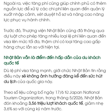
Ngoài ra, việc tăng phí cũng giúp chính phủ có thêm
nguồn lực để xử lý các chi phí liên quan đến quản lý
xuất nhập cảnh, xét duyệt hồ sơ và nâng cao năng
lực phục vụ hành chính.
Trước đó, Thượng viện Nhật Bản cũng đã thông qua
dự luật cho phép tăng nhiều loại lệ phí liên quan đến
visa lên mức tối đa, thậm chí có loại tăng cao gấp
hàng chục lần so với hiện tại.
Nhật Bản vẫn là điểm đến hấp dẫn của du khách
quốc tế
Dù lệ phí visa tăng mạnh, giới chức Nhật Bản tin rằng
điều này
sẽ không ảnh hưởng đáng kể đến sức hút
du lịch
của quốc gia này.
Theo số liệu công bố ngày 17/6 từ
Japan National
Tourism Organization
, trong tháng 5/2026, Nhật Bản
đón khoảng
3,56 triệu lượt khách quốc tế
, giảm nhẹ
3,6% so với cùng kỳ năm trước.