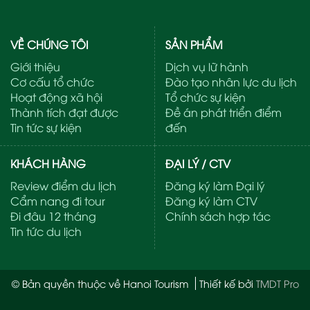
VỀ CHÚNG TÔI
SẢN PHẨM
Giới thiệu
Dịch vụ lữ hành
Cơ cấu tổ chức
Đào tạo nhân lực du lịch
Hoạt động xã hội
Tổ chức sự kiện
Thành tích đạt được
Đề án phát triển điểm
Tin tức sự kiện
đến
KHÁCH HÀNG
ĐẠI LÝ / CTV
Review điểm du lịch
Đăng ký làm Đại lý
Cẩm nang đi tour
Đăng ký làm CTV
Đi đâu 12 tháng
Chính sách hợp tác
Tin tức du lịch
© Bản quyền thuộc về Hanoi Tourism
Thiết kế bởi
TMDT Pro