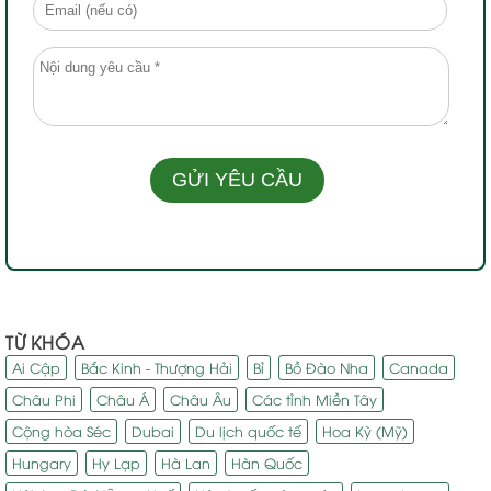
TỪ KHÓA
Ai Cập
Bắc Kinh - Thượng Hải
Bỉ
Bồ Đào Nha
Canada
Châu Phi
Châu Á
Châu Âu
Các tỉnh Miền Tây
Cộng hòa Séc
Dubai
Du lịch quốc tế
Hoa Kỳ (Mỹ)
Hungary
Hy Lạp
Hà Lan
Hàn Quốc