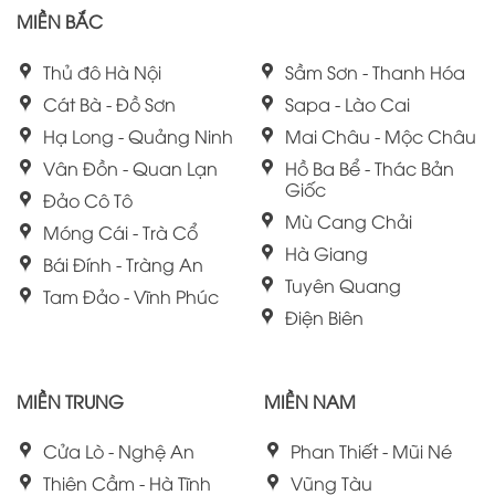
MIỀN BẮC
Thủ đô Hà Nội
Sầm Sơn - Thanh Hóa
Cát Bà - Đồ Sơn
Sapa - Lào Cai
Hạ Long - Quảng Ninh
Mai Châu - Mộc Châu
Vân Đồn - Quan Lạn
Hồ Ba Bể - Thác Bản
Giốc
Đảo Cô Tô
Mù Cang Chải
Móng Cái - Trà Cổ
Hà Giang
Bái Đính - Tràng An
Tuyên Quang
Tam Đảo - Vĩnh Phúc
Điện Biên
MIỀN TRUNG
MIỀN NAM
Cửa Lò - Nghệ An
Phan Thiết - Mũi Né
Thiên Cầm - Hà Tĩnh
Vũng Tàu