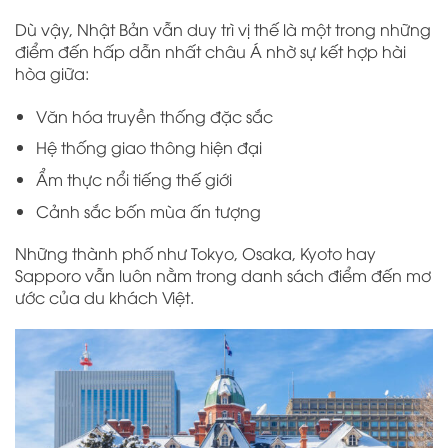
Dù vậy,
Nhật Bản
vẫn duy trì vị thế là một trong những
điểm đến hấp dẫn nhất châu Á nhờ sự kết hợp hài
hòa giữa:
Văn hóa truyền thống đặc sắc
Hệ thống giao thông hiện đại
Ẩm thực nổi tiếng thế giới
Cảnh sắc bốn mùa ấn tượng
Những thành phố như
Tokyo
,
Osaka
,
Kyoto
hay
Sapporo
vẫn luôn nằm trong danh sách điểm đến mơ
ước của du khách Việt.