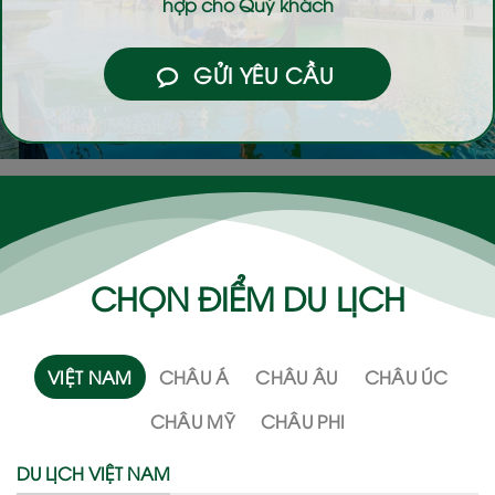
hợp cho Quý khách
GỬI YÊU CẦU
CHỌN ĐIỂM DU LỊCH
VIỆT NAM
CHÂU Á
CHÂU ÂU
CHÂU ÚC
CHÂU MỸ
CHÂU PHI
DU LỊCH VIỆT NAM