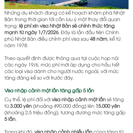
Những du khách đang có kế hoạch khám phá
Nhật
Bản
trong thời gian tới cần lưu ý một thay đổi quan
trọng:
lệ phí xin visa Nhật Bản sẽ chính thức tăng
mạnh từ ngày 1/7/2026
. Đây là lần đầu tiên Chính
phủ Nhật Bản điều chỉnh phí visa sau
48 năm
, kể từ
năm 1978.
Theo quyết định được thông qua tại cuộc họp nội
các ngày 19/6, mức phí mới áp dụng cho hầu hết
các loại visa dành cho người nước ngoài, với mức
tăng đáng kể so với trước đây.
Visa nhập cảnh một lần tăng gấp 5 lần
Cụ thể, lệ phí đối với
visa nhập cảnh một lần
sẽ tăng
từ
3.000 yên
(khoảng 490.000 đồng) lên
15.000 yên
(khoảng 2,5 triệu đồng), tương đương mức tăng gấp
5 lần
.
Trong khi đó,
visa nhập cảnh nhiều lần
cũng tăng từ