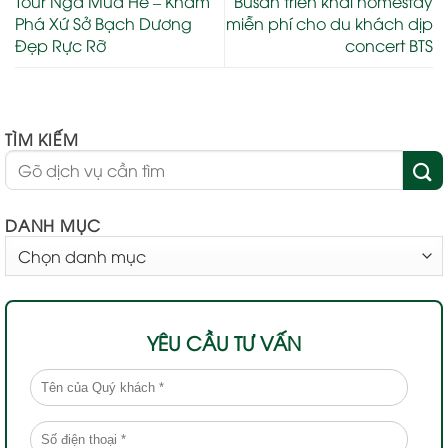
Tour Nga Mùa Hè – Khám
Busan triển khai homestay
Phá Xứ Sở Bạch Dương
miễn phí cho du khách dịp
Đẹp Rực Rỡ
concert BTS
TÌM KIẾM
DANH MỤC
DANH
MỤC
YÊU CẦU TƯ VẤN