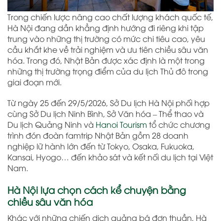
Trong chiến lược nâng cao chất lượng khách quốc tế,
Hà Nội đang dần khẳng định hướng đi riêng khi tập
trung vào những thị trường có mức chi tiêu cao, yêu
cầu khắt khe về trải nghiệm và ưu tiên chiều sâu văn
hóa. Trong đó, Nhật Bản được xác định là một trong
những thị trường trọng điểm của du lịch Thủ đô trong
giai đoạn mới.
Từ ngày 25 đến 29/5/2026, Sở Du lịch Hà Nội phối hợp
cùng Sở Du lịch Ninh Bình, Sở Văn hóa – Thể thao và
Du lịch Quảng Ninh và
Hanoi Tourism
tổ chức chương
trình đón đoàn famtrip Nhật Bản gồm 28 doanh
nghiệp lữ hành lớn đến từ Tokyo, Osaka, Fukuoka,
Kansai, Hyogo… đến khảo sát và kết nối du lịch tại Việt
Nam.
Hà Nội lựa chọn cách kể chuyện bằng
chiều sâu văn hóa
Khác với những chiến dịch quảng bá đơn thuần, Hà