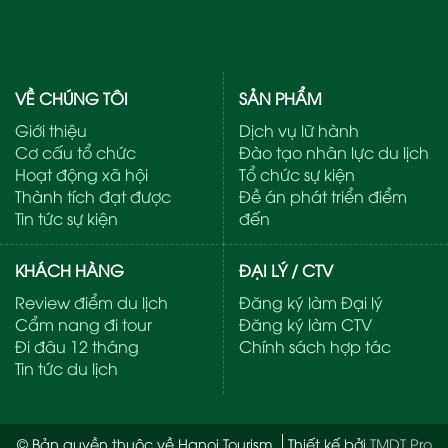
VỀ CHÚNG TÔI
SẢN PHẨM
Giới thiệu
Dịch vụ lữ hành
Cơ cấu tổ chức
Đào tạo nhân lực du lịch
Hoạt động xã hội
Tổ chức sự kiện
Thành tích đạt được
Đề án phát triển điểm
Tin tức sự kiện
đến
KHÁCH HÀNG
ĐẠI LÝ / CTV
Review điểm du lịch
Đăng ký làm Đại lý
Cẩm nang đi tour
Đăng ký làm CTV
Đi đâu 12 tháng
Chính sách hợp tác
Tin tức du lịch
© Bản quyền thuộc về Hanoi Tourism
Thiết kế bởi
TMDT Pro