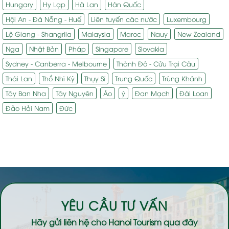
Hungary
Hy Lạp
Hà Lan
Hàn Quốc
Hội An - Đà Nẵng - Huế
Liên tuyến các nước
Luxembourg
Lệ Giang - Shangrila
Malaysia
Maroc
Nauy
New Zealand
Nga
Nhật Bản
Pháp
Singapore
Slovakia
Sydney - Canberra - Melbourne
Thành Đô - Cửu Trại Câu
Thái Lan
Thổ Nhĩ Kỳ
Thụy Sĩ
Trung Quốc
Trùng Khánh
Tây Ban Nha
Tây Nguyên
Áo
ý
Đan Mạch
Đài Loan
Đảo Hải Nam
Đức
YÊU CẦU TƯ VẤN
Hãy gửi liên hệ cho
Hanoi Tourism
qua đây