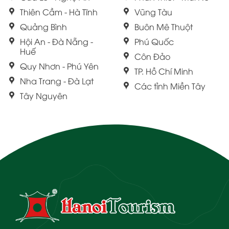
Thiên Cầm - Hà Tĩnh
Vũng Tàu
Quảng Bình
Buôn Mê Thuột
Hội An - Đà Nẵng -
Phú Quốc
Huế
Côn Đảo
Quy Nhơn - Phú Yên
TP. Hồ Chí Minh
Nha Trang - Đà Lạt
Các tỉnh Miền Tây
Tây Nguyên