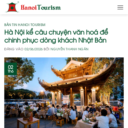
Bỏ
qua
nội
dung
BẢN TIN HANOI TOURISM
Hà Nội kể câu chuyện văn hoá để
chinh phục dòng khách Nhật Bản
ĐĂNG VÀO
02/06/2026
BỞI
NGUYỄN THANH NGÂN
02
Th6