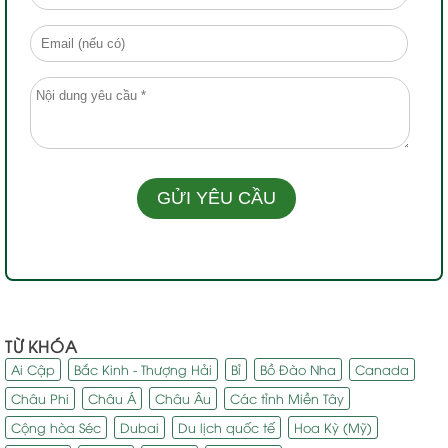
TỪ KHÓA
Ai Cập
Bắc Kinh - Thượng Hải
Bỉ
Bồ Đào Nha
Canada
Châu Phi
Châu Á
Châu Âu
Các tỉnh Miền Tây
Cộng hòa Séc
Dubai
Du lịch quốc tế
Hoa Kỳ (Mỹ)