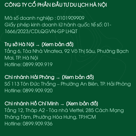
CÔNG TY CỔ PHẦN ĐẦU TƯ DU LỊCH HÀ NỘI
Mã số doanh nghiệp : 0101909909
Giấy phép kinh doanh lữ hành quốc tế số: 01-
1666/2023/CDLQGVN-GP LHQT
Trụ sở Hà Nội
→
[Xem bản đồ]
Tầng 6, Tòa Nhà Vinatea, 92 Võ Thị Sáu, Phường Bạch
Mai, TP. Hà Nội
Hotline:
0899.909.919
Chi nhánh Hải Phòng
→
[Xem bản đồ]
Số 113 Tôn Đức Thắng – Phường An Biên, TP. Hải Phòng
Hotline:
0899.909.920
Chi nhánh Hồ Chí Minh
→
[Xem bản đồ]
Tầng 12, Tháp A2 - Tòa nhà Viettel, 285 Cách Mạng
Tháng Tám, Phường Hòa Hưng, TP.HCM
Hotline:
0899.909.936