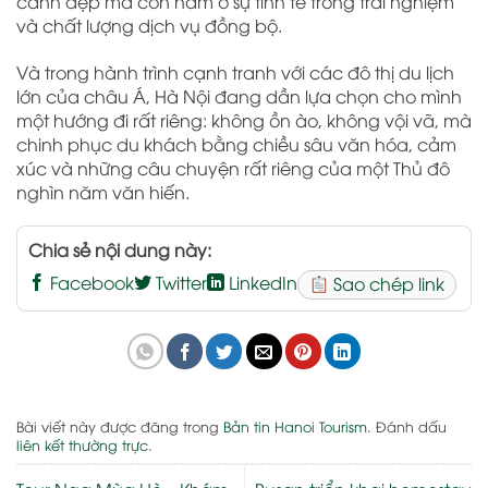
cảnh đẹp mà còn nằm ở sự tinh tế trong trải nghiệm
và chất lượng dịch vụ đồng bộ.
Và trong hành trình cạnh tranh với các đô thị du lịch
lớn của châu Á, Hà Nội đang dần lựa chọn cho mình
một hướng đi rất riêng: không ồn ào, không vội vã, mà
chinh phục du khách bằng chiều sâu văn hóa, cảm
xúc và những câu chuyện rất riêng của một Thủ đô
nghìn năm văn hiến.
Chia sẻ nội dung này:
Facebook
Twitter
LinkedIn
Sao chép link
Bài viết này được đăng trong
Bản tin Hanoi Tourism
. Đánh dấu
liên kết thường trực
.