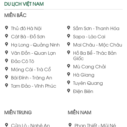
DU LỊCH VIỆT NAM
MIỀN BẮC
Thủ đô Hà Nội
Sầm Sơn - Thanh Hóa
Cát Bà - Đồ Sơn
Sapa - Lào Cai
Hạ Long - Quảng Ninh
Mai Châu - Mộc Châu
Vân Đồn - Quan Lạn
Hồ Ba Bể - Thác Bản
Giốc
Đảo Cô Tô
Mù Cang Chải
Móng Cái - Trà Cổ
Hà Giang
Bái Đính - Tràng An
Tuyên Quang
Tam Đảo - Vĩnh Phúc
Điện Biên
MIỀN TRUNG
MIỀN NAM
Cửa Lò - Nghệ An
Phan Thiết - Mũi Né