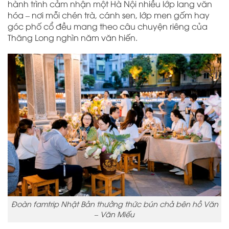
hành trình cảm nhận một Hà Nội nhiều lớp lang văn
hóa – nơi mỗi chén trà, cánh sen, lớp men gốm hay
góc phố cổ đều mang theo câu chuyện riêng của
Thăng Long nghìn năm văn hiến.
Đoàn famtrip Nhật Bản thưởng thức bún chả bên hồ Văn
– Văn Miếu