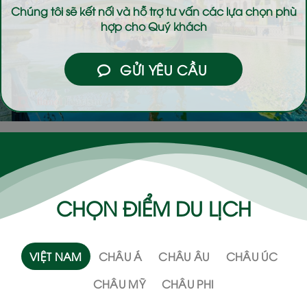
Chúng tôi sẽ kết nối và hỗ trợ tư vấn các lựa chọn phù
hợp cho Quý khách
GỬI YÊU CẦU
CHỌN ĐIỂM DU LỊCH
VIỆT NAM
CHÂU Á
CHÂU ÂU
CHÂU ÚC
CHÂU MỸ
CHÂU PHI