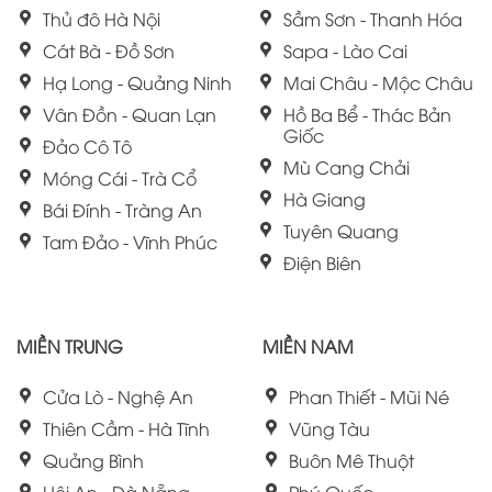
Thủ đô Hà Nội
Sầm Sơn - Thanh Hóa
Cát Bà - Đồ Sơn
Sapa - Lào Cai
Hạ Long - Quảng Ninh
Mai Châu - Mộc Châu
Vân Đồn - Quan Lạn
Hồ Ba Bể - Thác Bản
Giốc
Đảo Cô Tô
Mù Cang Chải
Móng Cái - Trà Cổ
Hà Giang
Bái Đính - Tràng An
Tuyên Quang
Tam Đảo - Vĩnh Phúc
Điện Biên
MIỀN TRUNG
MIỀN NAM
Cửa Lò - Nghệ An
Phan Thiết - Mũi Né
Thiên Cầm - Hà Tĩnh
Vũng Tàu
Quảng Bình
Buôn Mê Thuột
Hội An - Đà Nẵng -
Phú Quốc