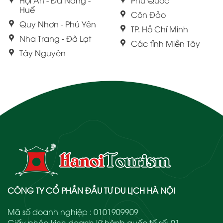
Huế
Côn Đảo
Quy Nhơn - Phú Yên
TP. Hồ Chí Minh
Nha Trang - Đà Lạt
Các tỉnh Miền Tây
Tây Nguyên
CÔNG TY CỔ PHẦN ĐẦU TƯ DU LỊCH HÀ NỘI
Mã số doanh nghiệp : 0101909909
Giấy phép kinh doanh lữ hành quốc tế số: 01-