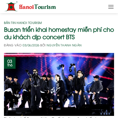
Bỏ
qua
nội
dung
BẢN TIN HANOI TOURISM
Busan triển khai homestay miễn phí cho
du khách dịp concert BTS
ĐĂNG VÀO
03/06/2026
BỞI
NGUYỄN THANH NGÂN
03
Th6