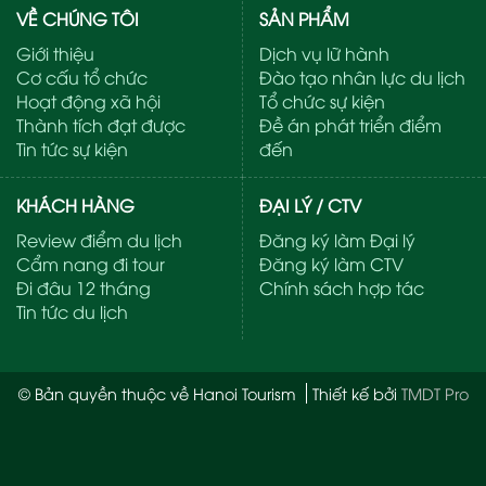
VỀ CHÚNG TÔI
SẢN PHẨM
Giới thiệu
Dịch vụ lữ hành
Cơ cấu tổ chức
Đào tạo nhân lực du lịch
Hoạt động xã hội
Tổ chức sự kiện
Thành tích đạt được
Đề án phát triển điểm
Tin tức sự kiện
đến
KHÁCH HÀNG
ĐẠI LÝ / CTV
Review điểm du lịch
Đăng ký làm Đại lý
Cẩm nang đi tour
Đăng ký làm CTV
Đi đâu 12 tháng
Chính sách hợp tác
Tin tức du lịch
© Bản quyền thuộc về Hanoi Tourism
Thiết kế bởi
TMDT Pro