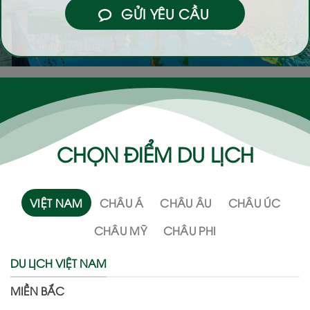
GỬI YÊU CẦU
CHỌN ĐIỂM DU LỊCH
VIỆT NAM
CHÂU Á
CHÂU ÂU
CHÂU ÚC
CHÂU MỸ
CHÂU PHI
DU LỊCH VIỆT NAM
MIỀN BẮC