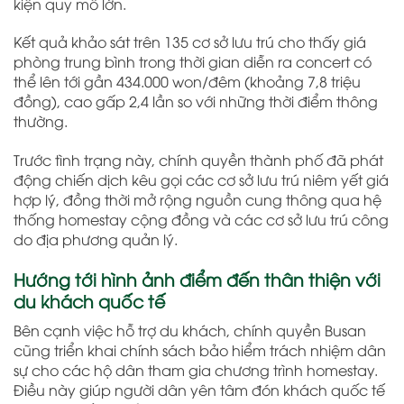
kiện quy mô lớn.
Kết quả khảo sát trên 135 cơ sở lưu trú cho thấy giá
phòng trung bình trong thời gian diễn ra concert có
thể lên tới gần 434.000 won/đêm (khoảng 7,8 triệu
đồng), cao gấp 2,4 lần so với những thời điểm thông
thường.
Trước tình trạng này, chính quyền thành phố đã phát
động chiến dịch kêu gọi các cơ sở lưu trú niêm yết giá
hợp lý, đồng thời mở rộng nguồn cung thông qua hệ
thống homestay cộng đồng và các cơ sở lưu trú công
do địa phương quản lý.
Hướng tới hình ảnh điểm đến thân thiện với
du khách quốc tế
Bên cạnh việc hỗ trợ du khách, chính quyền Busan
cũng triển khai chính sách bảo hiểm trách nhiệm dân
sự cho các hộ dân tham gia chương trình homestay.
Điều này giúp người dân yên tâm đón khách quốc tế