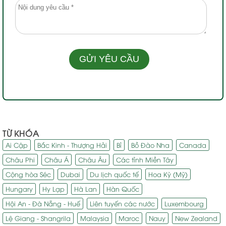
TỪ KHÓA
Ai Cập
Bắc Kinh - Thượng Hải
Bỉ
Bồ Đào Nha
Canada
Châu Phi
Châu Á
Châu Âu
Các tỉnh Miền Tây
Cộng hòa Séc
Dubai
Du lịch quốc tế
Hoa Kỳ (Mỹ)
Hungary
Hy Lạp
Hà Lan
Hàn Quốc
Hội An - Đà Nẵng - Huế
Liên tuyến các nước
Luxembourg
Lệ Giang - Shangrila
Malaysia
Maroc
Nauy
New Zealand