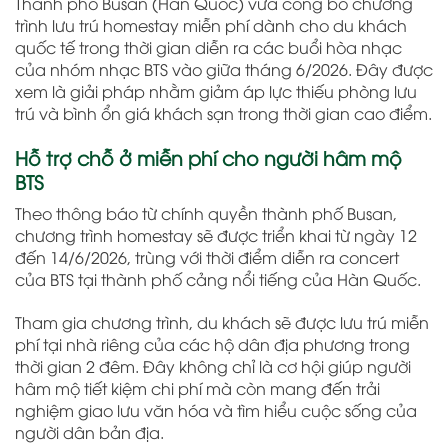
Thành phố Busan (Hàn Quốc) vừa công bố chương
trình lưu trú homestay miễn phí dành cho du khách
quốc tế trong thời gian diễn ra các buổi hòa nhạc
của nhóm nhạc BTS vào giữa tháng 6/2026. Đây được
xem là giải pháp nhằm giảm áp lực thiếu phòng lưu
trú và bình ổn giá khách sạn trong thời gian cao điểm.
Hỗ trợ chỗ ở miễn phí cho người hâm mộ
BTS
Theo thông báo từ chính quyền thành phố Busan,
chương trình homestay sẽ được triển khai từ ngày 12
đến 14/6/2026, trùng với thời điểm diễn ra concert
của BTS tại thành phố cảng nổi tiếng của Hàn Quốc.
Tham gia chương trình, du khách sẽ được lưu trú miễn
phí tại nhà riêng của các hộ dân địa phương trong
thời gian 2 đêm. Đây không chỉ là cơ hội giúp người
hâm mộ tiết kiệm chi phí mà còn mang đến trải
nghiệm giao lưu văn hóa và tìm hiểu cuộc sống của
người dân bản địa.