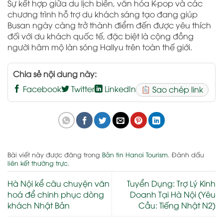
Sự kết hợp giữa du lịch biển, văn hóa K-pop và các
chương trình hỗ trợ du khách sáng tạo đang giúp
Busan ngày càng trở thành điểm đến được yêu thích
đối với du khách quốc tế, đặc biệt là cộng đồng
người hâm mộ làn sóng Hallyu trên toàn thế giới.
Chia sẻ nội dung này:
Facebook
Twitter
LinkedIn
Sao chép link
Bài viết này được đăng trong
Bản tin Hanoi Tourism
. Đánh dấu
liên kết thường trực
.
Hà Nội kể câu chuyện văn
Tuyển Dụng: Trợ Lý Kinh
hoá để chinh phục dòng
Doanh Tại Hà Nội (Yêu
khách Nhật Bản
Cầu: Tiếng Nhật N2)