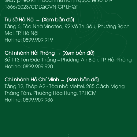
1666/2023/CDLQGVN-GP LHQT
Trụ sở Hà Nội
→
[Xem bản đồ]
Tầng 6, Tòa Nhà Vinatea, 92 Võ Thị Sáu, Phường Bạch
Mai, TP. Hà Nội
Hotline:
0899.909.919
Chi nhánh Hải Phòng
→
[Xem bản đồ]
Số 113 Tôn Đức Thắng – Phường An Biên, TP. Hải Phòng
Hotline:
0899.909.920
Chi nhánh Hồ Chí Minh
→
[Xem bản đồ]
Tầng 12, Tháp A2 - Tòa nhà Viettel, 285 Cách Mạng
Tháng Tám, Phường Hòa Hưng, TP.HCM
Hotline:
0899.909.936