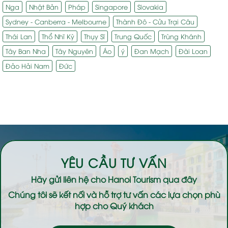
Nga
Nhật Bản
Pháp
Singapore
Slovakia
Sydney - Canberra - Melbourne
Thành Đô - Cửu Trại Câu
Thái Lan
Thổ Nhĩ Kỳ
Thụy Sĩ
Trung Quốc
Trùng Khánh
Tây Ban Nha
Tây Nguyên
Áo
ý
Đan Mạch
Đài Loan
Đảo Hải Nam
Đức
YÊU CẦU TƯ VẤN
Hãy gửi liên hệ cho
Hanoi Tourism
qua đây
Chúng tôi sẽ kết nối và hỗ trợ tư vấn các lựa chọn phù
hợp cho Quý khách