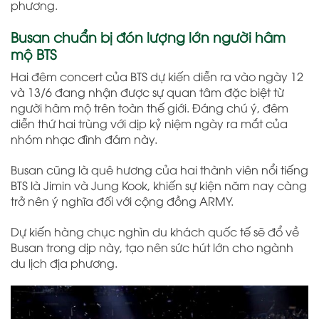
phương.
Busan chuẩn bị đón lượng lớn người hâm
mộ BTS
Hai đêm concert của BTS dự kiến diễn ra vào ngày 12
và 13/6 đang nhận được sự quan tâm đặc biệt từ
người hâm mộ trên toàn thế giới. Đáng chú ý, đêm
diễn thứ hai trùng với dịp kỷ niệm ngày ra mắt của
nhóm nhạc đình đám này.
Busan cũng là quê hương của hai thành viên nổi tiếng
BTS là Jimin và Jung Kook, khiến sự kiện năm nay càng
trở nên ý nghĩa đối với cộng đồng ARMY.
Dự kiến hàng chục nghìn du khách quốc tế sẽ đổ về
Busan trong dịp này, tạo nên sức hút lớn cho ngành
du lịch địa phương.