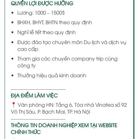
QUYỀN LỢI ĐƯỢC HƯỞNG
Lương: 1000 – 1500$
BHXH, BHYT, BHTN theo quy định
Nghỉ lễ tết theo quy định
Được đào tạo chuyên môn Du lịch và dịch vụ
cao cấp
Tham gia các chuyến company trip cùng
công ty
Thưởng hiệu quả kinh doanh
———————————
ĐỊA ĐIỂM LÀM VIỆC
Văn phòng HN: Tầng 6, Tòa nhà Vinatea số 92
Võ Thị Sáu, P. Bạch Mai, TP. Hà Nội
———————————
THÔNG TIN DOANH NGHIỆP XEM TẠI WEBSITE
CHÍNH THỨC