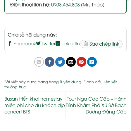
Điện thoại liên hệ
:
0903.454.808
(Mrs Thảo)
Chia sẻ nội dung này:
Facebook
Twitter
LinkedIn
Sao chép link
Bài viết này được đăng trong
Tuyển dụng
. Đánh dấu
liên kết
thường trực
.
Busan triển khai homestay
Tour Nga Cao Cấp – Hành
miễn phí cho du khách dịp
Trình Khám Phá Xứ Sở Bạch
concert BTS
Dương Đẳng Cấp