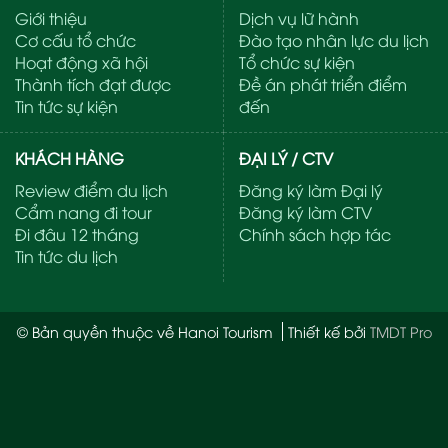
Giới thiệu
Dịch vụ lữ hành
Cơ cấu tổ chức
Đào tạo nhân lực du lịch
Hoạt động xã hội
Tổ chức sự kiện
Thành tích đạt được
Đề án phát triển điểm
Tin tức sự kiện
đến
KHÁCH HÀNG
ĐẠI LÝ / CTV
Review điểm du lịch
Đăng ký làm Đại lý
Cẩm nang đi tour
Đăng ký làm CTV
Đi đâu 12 tháng
Chính sách hợp tác
Tin tức du lịch
© Bản quyền thuộc về Hanoi Tourism
Thiết kế bởi
TMDT Pro