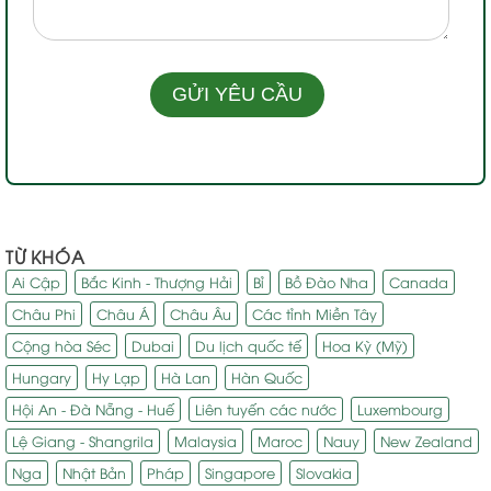
TỪ KHÓA
Ai Cập
Bắc Kinh - Thượng Hải
Bỉ
Bồ Đào Nha
Canada
Châu Phi
Châu Á
Châu Âu
Các tỉnh Miền Tây
Cộng hòa Séc
Dubai
Du lịch quốc tế
Hoa Kỳ (Mỹ)
Hungary
Hy Lạp
Hà Lan
Hàn Quốc
Hội An - Đà Nẵng - Huế
Liên tuyến các nước
Luxembourg
Lệ Giang - Shangrila
Malaysia
Maroc
Nauy
New Zealand
Nga
Nhật Bản
Pháp
Singapore
Slovakia