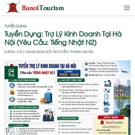
Bỏ
qua
nội
dung
TUYỂN DỤNG
Tuyển Dụng: Trợ Lý Kinh Doanh Tại Hà
Nội (Yêu Cầu: Tiếng Nhật N2)
ĐĂNG VÀO
04/06/2026
BỞI
NGUYỄN THANH NGÂN
04
Th6