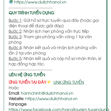
https://www.dulichhanoi.vn
———————————
QUY TRÌNH TUYỂN DỤNG
Bước 1
: Gửi hồ sơ trực tuyến qua đây (hoặc gọi
điện thoại để được giải đáp)
Bước 2
: Nhận lịch hẹn phỏng vấn trực tiếp
Bước 3
: Tham gia phỏng vấn vòng 1 tại văn
phòng
Bước 4
: Nhận kết quả và nhận lịch phỏng vấn
lần 2 tại văn phòng
Bước 5
: Nhận kết quả và nộp hồ sơ nhân thân, kí
hợp đồng hợp tác.
———————————
LIÊN HỆ ỨNG TUYỂN
ỨNG TUYỂN TẠI ĐÂY
LINK ỨNG TUYỂN
Hoặc
Email
:
hanhchinh@dulichhanoi.vn
Website
:
https://www.dulichhanoi.vn
Fanpage
:
https://www.facebook.com/hanoitourism.tuyendung