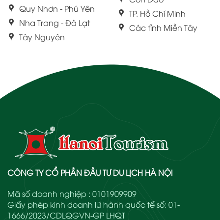
Quy Nhơn - Phú Yên
TP. Hồ Chí Minh
Nha Trang - Đà Lạt
Các tỉnh Miền Tây
Tây Nguyên
CÔNG TY CỔ PHẦN ĐẦU TƯ DU LỊCH HÀ NỘI
Mã số doanh nghiệp : 0101909909
Giấy phép kinh doanh lữ hành quốc tế số: 01-
1666/2023/CDLQGVN-GP LHQT