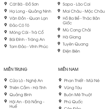
Cát Bà - Đồ Sơn
Sapa - Lào Cai
Hạ Long - Quảng Ninh
Mai Châu - Mộc Châu
Vân Đồn - Quan Lạn
Hồ Ba Bể - Thác Bản
Giốc
Đảo Cô Tô
Mù Cang Chải
Móng Cái - Trà Cổ
Hà Giang
Bái Đính - Tràng An
Tuyên Quang
Tam Đảo - Vĩnh Phúc
Điện Biên
MIỀN TRUNG
MIỀN NAM
Cửa Lò - Nghệ An
Phan Thiết - Mũi Né
Thiên Cầm - Hà Tĩnh
Vũng Tàu
Quảng Bình
Buôn Mê Thuột
Hội An - Đà Nẵng -
Phú Quốc
Huế
Côn Đảo