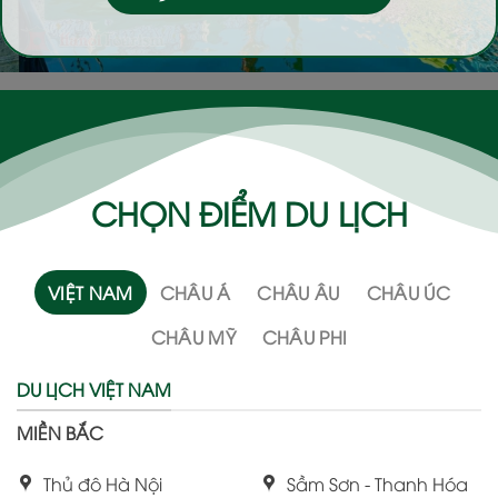
CHỌN ĐIỂM DU LỊCH
VIỆT NAM
CHÂU Á
CHÂU ÂU
CHÂU ÚC
CHÂU MỸ
CHÂU PHI
DU LỊCH VIỆT NAM
MIỀN BẮC
Thủ đô Hà Nội
Sầm Sơn - Thanh Hóa