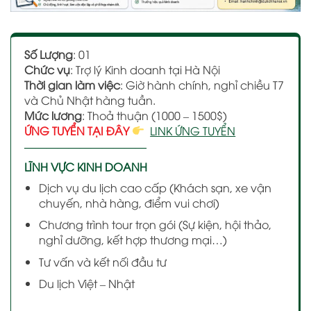
Số Lượng
: 01
Chức vụ
: Trợ lý Kinh doanh tại Hà Nội
Thời gian làm việc
: Giờ hành chính, nghỉ chiều T7
và Chủ Nhật hàng tuần.
Mức lương
: Thoả thuận (1000 – 1500$)
ỨNG TUYỂN TẠI ĐÂY
LINK ỨNG TUYỂN
———————————
LĨNH VỰC KINH DOANH
Dịch vụ du lịch cao cấp (Khách sạn, xe vận
chuyến, nhà hàng, điểm vui chơi)
Chương trình tour trọn gói (Sự kiện, hội thảo,
nghỉ dưỡng, kết hợp thương mại…)
Tư vấn và kết nối đầu tư
Du lịch Việt – Nhật