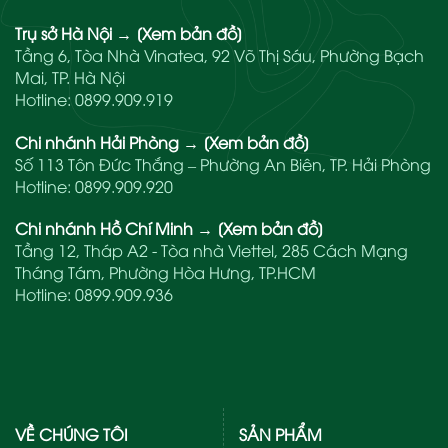
Trụ sở Hà Nội
→
[Xem bản đồ]
Tầng 6, Tòa Nhà Vinatea, 92 Võ Thị Sáu, Phường Bạch
Mai, TP. Hà Nội
Hotline:
0899.909.919
Chi nhánh Hải Phòng
→
[Xem bản đồ]
Số 113 Tôn Đức Thắng – Phường An Biên, TP. Hải Phòng
Hotline:
0899.909.920
Chi nhánh Hồ Chí Minh
→
[Xem bản đồ]
Tầng 12, Tháp A2 - Tòa nhà Viettel, 285 Cách Mạng
Tháng Tám, Phường Hòa Hưng, TP.HCM
Hotline:
0899.909.936
VỀ CHÚNG TÔI
SẢN PHẨM