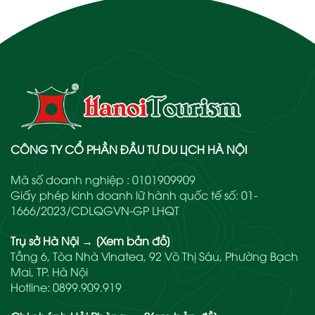
CÔNG TY CỔ PHẦN ĐẦU TƯ DU LỊCH HÀ NỘI
Mã số doanh nghiệp : 0101909909
Giấy phép kinh doanh lữ hành quốc tế số: 01-
1666/2023/CDLQGVN-GP LHQT
Trụ sở Hà Nội
→
[Xem bản đồ]
Tầng 6, Tòa Nhà Vinatea, 92 Võ Thị Sáu, Phường Bạch
Mai, TP. Hà Nội
Hotline:
0899.909.919