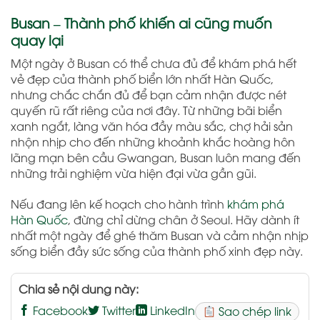
Busan – Thành phố khiến ai cũng muốn
quay lại
Một ngày ở Busan có thể chưa đủ để khám phá hết
vẻ đẹp của thành phố biển lớn nhất Hàn Quốc,
nhưng chắc chắn đủ để bạn cảm nhận được nét
quyến rũ rất riêng của nơi đây. Từ những bãi biển
xanh ngắt, làng văn hóa đầy màu sắc, chợ hải sản
nhộn nhịp cho đến những khoảnh khắc hoàng hôn
lãng mạn bên cầu Gwangan, Busan luôn mang đến
những trải nghiệm vừa hiện đại vừa gần gũi.
Nếu đang lên kế hoạch cho hành trình
khám phá
Hàn Quốc
, đừng chỉ dừng chân ở Seoul. Hãy dành ít
nhất một ngày để ghé thăm Busan và cảm nhận nhịp
sống biển đầy sức sống của thành phố xinh đẹp này.
Chia sẻ nội dung này:
Facebook
Twitter
LinkedIn
Sao chép link