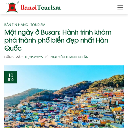
Bỏ
qua
nội
dung
BẢN TIN HANOI TOURISM
Một ngày ở Busan: Hành trình khám
phá thành phố biển đẹp nhất Hàn
Quốc
ĐĂNG VÀO
10/06/2026
BỞI
NGUYỄN THANH NGÂN
10
Th6