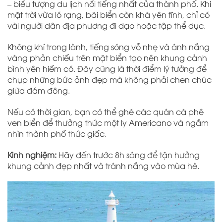
– biểu tượng du lịch nổi tiếng nhất của thành phố. Khi
mặt trời vừa ló rạng, bãi biển còn khá yên tĩnh, chỉ có
vài người dân địa phương đi dạo hoặc tập thể dục.
Không khí trong lành, tiếng sóng vỗ nhẹ và ánh nắng
vàng phản chiếu trên mặt biển tạo nên khung cảnh
bình yên hiếm có. Đây cũng là thời điểm lý tưởng để
chụp những bức ảnh đẹp mà không phải chen chúc
giữa đám đông.
Nếu có thời gian, bạn có thể ghé các quán cà phê
ven biển để thưởng thức một ly Americano và ngắm
nhìn thành phố thức giấc.
Kinh nghiệm:
Hãy đến trước 8h sáng để tận hưởng
khung cảnh đẹp nhất và tránh nắng vào mùa hè.