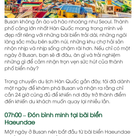
Busan không ồn ào và hào nhoáng như Seoul. Thành
phố cảng lớn nhất Hàn Quốc mang trong mình vẻ
đẹp rất riêng với những bãi biển trải dài, những ngôi
làng sắc màu bên sườn núi, những khu chợ hải sản
nhộn nhịp và nhịp sống chậm rãi hơn. Nếu chỉ có một
ngày ở Busan, bạn sẽ đi đâu, ăn gì và trải nghiệm
những gì để cảm nhận trọn vẹn sức hút của thành
phố biển này?
Trong chuyến du lịch Hàn Quốc gần đây, tôi đã dành
một ngày để khám phá Busan và nhận ra rằng chỉ
cần 24 giờ cũng đủ để khiến nơi đây trở thành điểm
đến khiến du khách muốn quay lại nhiều lần.
07h00 – Đón bình minh tại bãi biển
Haeundae
Một ngày ở Busan nên bắt đầu từ bãi biển Haeundae