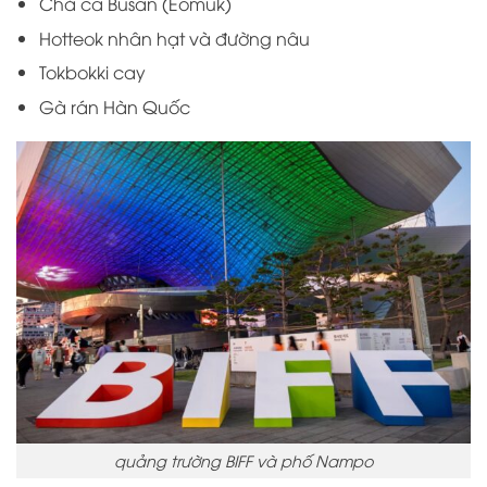
Chả cá Busan (Eomuk)
Hotteok nhân hạt và đường nâu
Tokbokki cay
Gà rán Hàn Quốc
quảng trường BIFF và phố Nampo