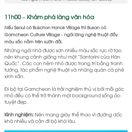
11h00 – Khám phá làng văn hóa
Nếu Seoul có Bukchon Hanok Village thì Busan có
Gamcheon Culture Village – ngôi làng nghệ thuật đầy
màu sắc nằm trên sườn đồi.
Những ngôi nhà được sơn nhiều màu sắc rực rỡ tạo
nên khung cảnh giống như một “Santorini của Hàn
Quốc”. Các con hẻm nhỏ được trang trí bằng tranh
tường, tác phẩm nghệ thuật và những quán cà phê
xinh xắn.
Đi bộ tại Gamcheon là trải nghiệm thú vị bởi mỗi góc
nhỏ đều có thể trở thành một background sống ảo
tuyệt đẹp.
Kinh nghiệm:
Nên mang giày thể thao vì đường dốc
khá nhiều và cần đi bộ khá lâu.