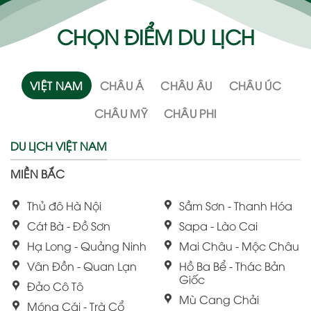
CHỌN ĐIỂM DU LỊCH
VIỆT NAM
CHÂU Á
CHÂU ÂU
CHÂU ÚC
CHÂU MỸ
CHÂU PHI
DU LỊCH VIỆT NAM
MIỀN BẮC
Thủ đô Hà Nội
Sầm Sơn - Thanh Hóa
Cát Bà - Đồ Sơn
Sapa - Lào Cai
Hạ Long - Quảng Ninh
Mai Châu - Mộc Châu
Vân Đồn - Quan Lạn
Hồ Ba Bể - Thác Bản
Giốc
Đảo Cô Tô
Mù Cang Chải
Móng Cái - Trà Cổ