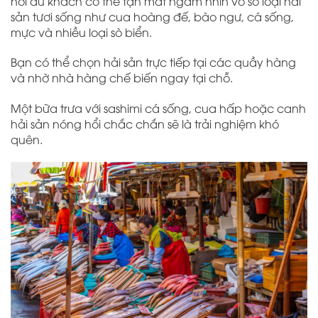
nơi du khách có thể tận mắt ngắm nhìn vô số loại hải
sản tươi sống như cua hoàng đế, bào ngư, cá sống,
mực và nhiều loại sò biển.
Bạn có thể chọn hải sản trực tiếp tại các quầy hàng
và nhờ nhà hàng chế biến ngay tại chỗ.
Một bữa trưa với sashimi cá sống, cua hấp hoặc canh
hải sản nóng hổi chắc chắn sẽ là trải nghiệm khó
quên.