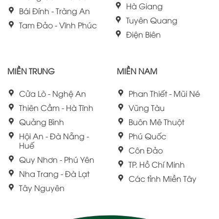
Hà Giang
Bái Đính - Tràng An
Tuyên Quang
Tam Đảo - Vĩnh Phúc
Điện Biên
MIỀN TRUNG
MIỀN NAM
Cửa Lò - Nghệ An
Phan Thiết - Mũi Né
Thiên Cầm - Hà Tĩnh
Vũng Tàu
Quảng Bình
Buôn Mê Thuột
Hội An - Đà Nẵng -
Phú Quốc
Huế
Côn Đảo
Quy Nhơn - Phú Yên
TP. Hồ Chí Minh
Nha Trang - Đà Lạt
Các tỉnh Miền Tây
Tây Nguyên