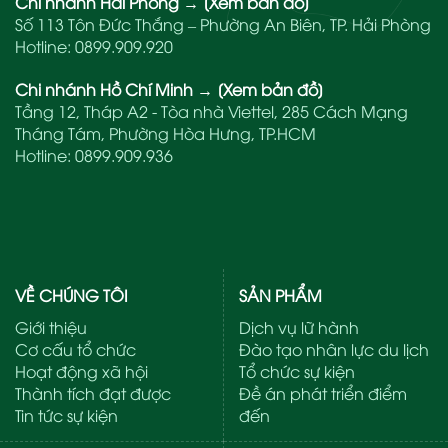
Chi nhánh Hải Phòng
→
[Xem bản đồ]
Số 113 Tôn Đức Thắng – Phường An Biên, TP. Hải Phòng
Hotline:
0899.909.920
Chi nhánh Hồ Chí Minh
→
[Xem bản đồ]
Tầng 12, Tháp A2 - Tòa nhà Viettel, 285 Cách Mạng
Tháng Tám, Phường Hòa Hưng, TP.HCM
Hotline:
0899.909.936
VỀ CHÚNG TÔI
SẢN PHẨM
Giới thiệu
Dịch vụ lữ hành
Cơ cấu tổ chức
Đào tạo nhân lực du lịch
Hoạt động xã hội
Tổ chức sự kiện
Thành tích đạt được
Đề án phát triển điểm
Tin tức sự kiện
đến