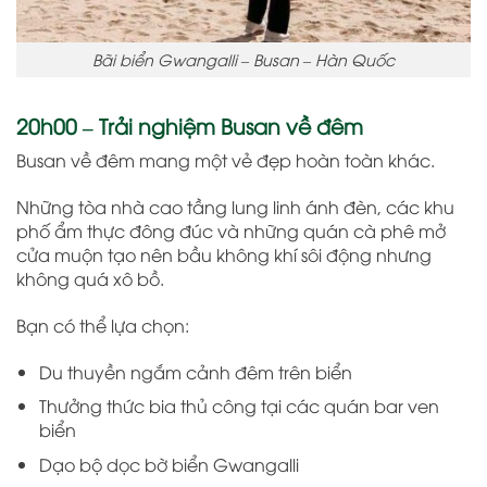
Bãi biển Gwangalli – Busan – Hàn Quốc
20h00 – Trải nghiệm Busan về đêm
Busan về đêm mang một vẻ đẹp hoàn toàn khác.
Những tòa nhà cao tầng lung linh ánh đèn, các khu
phố ẩm thực đông đúc và những quán cà phê mở
cửa muộn tạo nên bầu không khí sôi động nhưng
không quá xô bồ.
Bạn có thể lựa chọn:
Du thuyền ngắm cảnh đêm trên biển
Thưởng thức bia thủ công tại các quán bar ven
biển
Dạo bộ dọc bờ biển Gwangalli