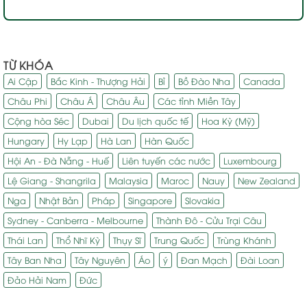
TỪ KHÓA
Ai Cập
Bắc Kinh - Thượng Hải
Bỉ
Bồ Đào Nha
Canada
Châu Phi
Châu Á
Châu Âu
Các tỉnh Miền Tây
Cộng hòa Séc
Dubai
Du lịch quốc tế
Hoa Kỳ (Mỹ)
Hungary
Hy Lạp
Hà Lan
Hàn Quốc
Hội An - Đà Nẵng - Huế
Liên tuyến các nước
Luxembourg
Lệ Giang - Shangrila
Malaysia
Maroc
Nauy
New Zealand
Nga
Nhật Bản
Pháp
Singapore
Slovakia
Sydney - Canberra - Melbourne
Thành Đô - Cửu Trại Câu
Thái Lan
Thổ Nhĩ Kỳ
Thụy Sĩ
Trung Quốc
Trùng Khánh
Tây Ban Nha
Tây Nguyên
Áo
ý
Đan Mạch
Đài Loan
Đảo Hải Nam
Đức