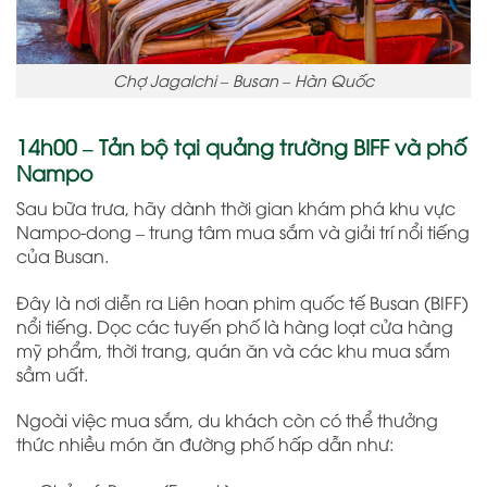
Chợ Jagalchi – Busan – Hàn Quốc
14h00 – Tản bộ tại quảng trường BIFF và phố
Nampo
Sau bữa trưa, hãy dành thời gian khám phá khu vực
Nampo-dong – trung tâm mua sắm và giải trí nổi tiếng
của Busan.
Đây là nơi diễn ra Liên hoan phim quốc tế Busan (BIFF)
nổi tiếng. Dọc các tuyến phố là hàng loạt cửa hàng
mỹ phẩm, thời trang, quán ăn và các khu mua sắm
sầm uất.
Ngoài việc mua sắm, du khách còn có thể thưởng
thức nhiều món ăn đường phố hấp dẫn như: