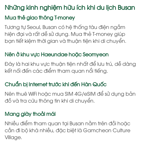
Những kinh nghiệm hữu ích khi du lịch Busan
Mua thẻ giao thông T-money
Tương tự Seoul, Busan có hệ thống tàu điện ngầm
hiện đại và rất dễ sử dụng. Mua thẻ T-money giúp
bạn tiết kiệm thời gian và thuận tiện khi di chuyển.
Nên ở khu vực Haeundae hoặc Seomyeon
Đây là hai khu vực thuận tiện nhất để lưu trú, dễ dàng
kết nối đến các điểm tham quan nổi tiếng.
Chuẩn bị Internet trước khi đến Hàn Quốc
Nên thuê WiFi hoặc mua SIM 4G/eSIM để sử dụng bản
đồ và tra cứu thông tin khi di chuyển.
Mang giày thoải mái
Nhiều điểm tham quan tại Busan nằm trên đồi hoặc
cần đi bộ khá nhiều, đặc biệt là Gamcheon Culture
Village.