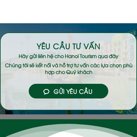
YÊU CẦU TƯ VẤN
Hãy gửi liên hệ cho
Hanoi Tourism
qua đây
Chúng tôi sẽ kết nối và hỗ trợ tư vấn các lựa chọn phù
hợp cho Quý khách
GỬI YÊU CẦU