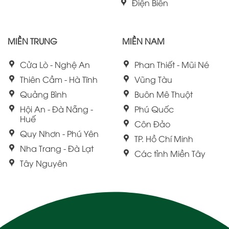
Điện Biên
MIỀN TRUNG
MIỀN NAM
Cửa Lò - Nghệ An
Phan Thiết - Mũi Né
Thiên Cầm - Hà Tĩnh
Vũng Tàu
Quảng Bình
Buôn Mê Thuột
Hội An - Đà Nẵng -
Phú Quốc
Huế
Côn Đảo
Quy Nhơn - Phú Yên
TP. Hồ Chí Minh
Nha Trang - Đà Lạt
Các tỉnh Miền Tây
Tây Nguyên