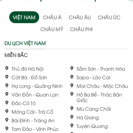
VIỆT NAM
CHÂU Á
CHÂU ÂU
CHÂU ÚC
CHÂU MỸ
CHÂU PHI
DU LỊCH VIỆT NAM
MIỀN BẮC
Thủ đô Hà Nội
Sầm Sơn - Thanh Hóa
Cát Bà - Đồ Sơn
Sapa - Lào Cai
Hạ Long - Quảng Ninh
Mai Châu - Mộc Châu
Vân Đồn - Quan Lạn
Hồ Ba Bể - Thác Bản
Giốc
Đảo Cô Tô
Mù Cang Chải
Móng Cái - Trà Cổ
Hà Giang
Bái Đính - Tràng An
Tuyên Quang
Tam Đảo - Vĩnh Phúc