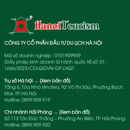
CÔNG TY CỔ PHẦN ĐẦU TƯ DU LỊCH HÀ NỘI
Mã số doanh nghiệp : 0101909909
Giấy phép kinh doanh lữ hành quốc tế số: 01-
1666/2023/CDLQGVN-GP LHQT
Trụ sở Hà Nội
→
[Xem bản đồ]
Tầng 6, Tòa Nhà Vinatea, 92 Võ Thị Sáu, Phường Bạch
Mai, TP. Hà Nội
Hotline:
0899.909.919
Chi nhánh Hải Phòng
→
[Xem bản đồ]
Số 113 Tôn Đức Thắng – Phường An Biên, TP. Hải Phòng
Hotline:
0899.909.920