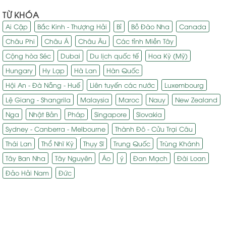
TỪ KHÓA
Ai Cập
Bắc Kinh - Thượng Hải
Bỉ
Bồ Đào Nha
Canada
Châu Phi
Châu Á
Châu Âu
Các tỉnh Miền Tây
Cộng hòa Séc
Dubai
Du lịch quốc tế
Hoa Kỳ (Mỹ)
Hungary
Hy Lạp
Hà Lan
Hàn Quốc
Hội An - Đà Nẵng - Huế
Liên tuyến các nước
Luxembourg
Lệ Giang - Shangrila
Malaysia
Maroc
Nauy
New Zealand
Nga
Nhật Bản
Pháp
Singapore
Slovakia
Sydney - Canberra - Melbourne
Thành Đô - Cửu Trại Câu
Thái Lan
Thổ Nhĩ Kỳ
Thụy Sĩ
Trung Quốc
Trùng Khánh
Tây Ban Nha
Tây Nguyên
Áo
ý
Đan Mạch
Đài Loan
Đảo Hải Nam
Đức