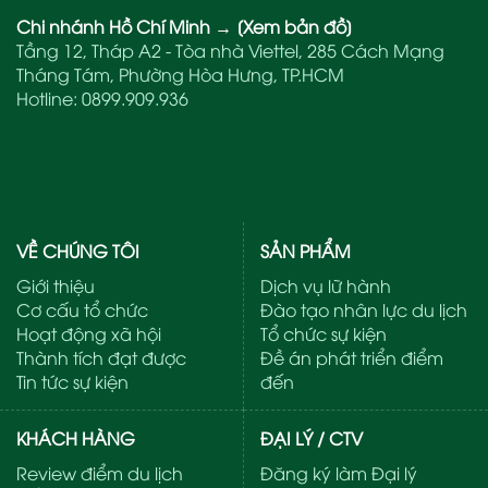
Chi nhánh Hồ Chí Minh
→
[Xem bản đồ]
Tầng 12, Tháp A2 - Tòa nhà Viettel, 285 Cách Mạng
Tháng Tám, Phường Hòa Hưng, TP.HCM
Hotline:
0899.909.936
VỀ CHÚNG TÔI
SẢN PHẨM
Giới thiệu
Dịch vụ lữ hành
Cơ cấu tổ chức
Đào tạo nhân lực du lịch
Hoạt động xã hội
Tổ chức sự kiện
Thành tích đạt được
Đề án phát triển điểm
Tin tức sự kiện
đến
KHÁCH HÀNG
ĐẠI LÝ / CTV
Review điểm du lịch
Đăng ký làm Đại lý