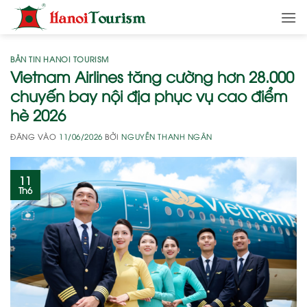
Bỏ
qua
nội
dung
BẢN TIN HANOI TOURISM
Vietnam Airlines tăng cường hơn 28.000
chuyến bay nội địa phục vụ cao điểm
hè 2026
ĐĂNG VÀO
11/06/2026
BỞI
NGUYỄN THANH NGÂN
11
Th6