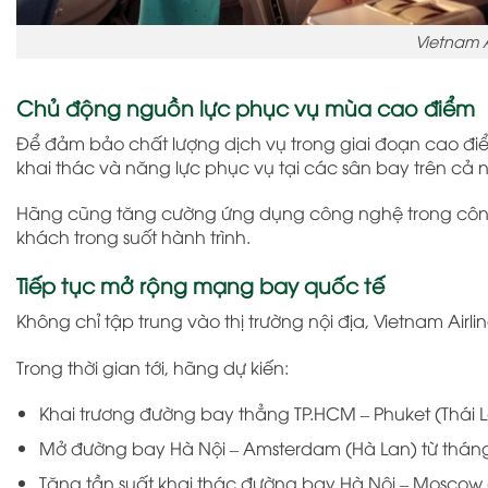
Vietnam 
Chủ động nguồn lực phục vụ mùa cao điểm
Để đảm bảo chất lượng dịch vụ trong giai đoạn cao điể
khai thác và năng lực phục vụ tại các sân bay trên cả 
Hãng cũng tăng cường ứng dụng công nghệ trong công t
khách trong suốt hành trình.
Tiếp tục mở rộng mạng bay quốc tế
Không chỉ tập trung vào thị trường nội địa, Vietnam Air
Trong thời gian tới, hãng dự kiến:
Khai trương đường bay thẳng TP.HCM – Phuket (Thái L
Mở đường bay Hà Nội – Amsterdam (Hà Lan) từ tháng
Tăng tần suất khai thác đường bay Hà Nội – Moscow 