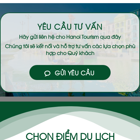
YÊU CẦU TƯ VẤN
Hãy gửi liên hệ cho
Hanoi Tourism
qua đây
Chúng tôi sẽ kết nối và hỗ trợ tư vấn các lựa chọn phù
hợp cho Quý khách
GỬI YÊU CẦU
CHỌN ĐIỂM DU LỊCH